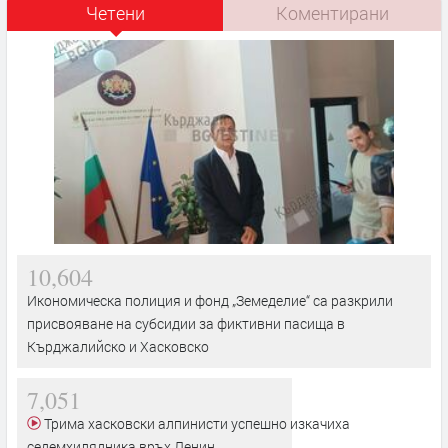
Четени
Коментирани
10,604
Икономическа полиция и фонд „Земеделие“ са разкрили
присвояване на субсидии за фиктивни пасища в
Кърджалийско и Хасковско
7,051
Трима хасковски алпинисти успешно изкачиха
седемхилядника връх Ленин