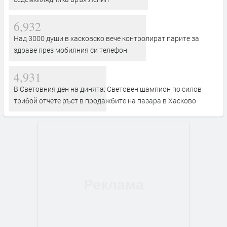
6,932
Над 3000 души в хасковско вече контролират парите за
здраве през мобилния си телефон
4,931
В Световния ден на динята: Световен шампион по силов
трибой отчете ръст в продажбите на пазара в Хасково