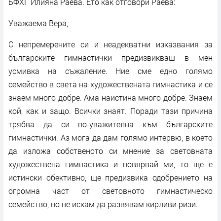
БФХГ Илияна Раева. Ето как отговори Раевa:
Уважаема Вера,
С непремерените си и неадекватни изказвания за
българските гимнастички предизвикваш в мен
усмивка на съжаление. Ние сме едно голямо
семейство в света на художествената гимнастика и се
знаем много добре. Ама наистина много добре. Знаем
кой, как и защо. Всички знаят. Поради тази причина
трябва да си по-уважителна към българските
гимнастички. Аз мога да дам голямо интервю, в което
да изложа собственото си мнение за световната
художествена гимнастика и повярвай ми, то ще е
истински обективно, ще предизвика одобрението на
огромна част от световното гимнастическо
семейство, но не искам да развявам кирливи ризи.