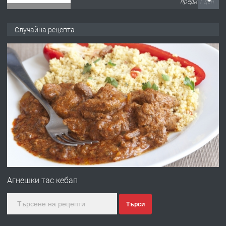
ПРЕДЛАГА
№4120 Магазин/Офис под наем в кв.
Любен Каравелов, Хасково-близо до
Случайна рецепта
градската градина!
преди 1 ден
ПРЕДЛАГА
ПРОСТОРЕН ТРИСТАЕН
АПАРТАМЕНТ В НОВА СГРАДА КВ.
КУБА
преди 2 дни
ПРЕДЛАГА
Продавам парцел в гр. Хасково кв.
Хисаря до ток, вода,канализация,
асфалт 0889 537 426
Агнешки тас кебап
преди 2 дни
Търси
ПРЕДЛАГА
СГЛОБЯВАНЕ НА МЕБЕЛИ.