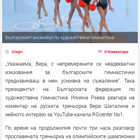
Българският ансамбъл по художествена гимнастика
Спорт
0 Коментара
„Уважаема, Вера, с непремерените си неадекватни
изказвания за българските гимнастички
предизвикваш в мен усмивка на съжаление“. Така
президентът на Българската федерация по
художествена гимнастика Илияна Раева реагира на
коментар на руската треньорка Вера Шаталина и
нейното интервю за YouTube-канала RGcenter No1.
По време на продължилия почти три часа разговор
прославената треньорка на олимпийските шампионки