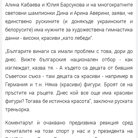
Алина Кабаева и Юлия Барсукова и на многократните
световни шампионки Дина и Арина Аверини, заяви, че
единствено рускините (и донякъде украинските и
белорусите) има нужните за художествена гимнастика
данни - високи, красиви „като лебеди“.
„Българите винаги са имали проблем с това, дори до
днес. Вижте българския национален отбор - как
изглеждат, казва тя. - А където са децата от бившия
Съветски съюз - там децата са красиви - например в
Германия и т.н. Няма (красиви) фигури. Броят се на
пръстите на ръцете. Днес кой все още има красиви
фигури? Тогава бе истинска красота“, заключи руската
треньорка.
Коментарът ѝ очаквано предизвика реакция сред
почиталите на този спорт у нас и у президента на