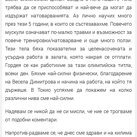
трябва да се приспособяват и най-вече да могат да
издържат натоварванията. Аз лично научих много
през тези 5 години, в които се състезавахме. Повечето
мускули означават по-малко травми и възможност за
повече тренировки/натоварване и още много ползи.
Тези тела бяха показателни за целенасочената и
усърдна работа в залата, която накрая се отплати.
Гордея се как работихме за тази олимпийска титла,
всеки ден. Бяхме най-силни физически, благодарение
на Весела Димитрова и начина на работа, на който тя
държеше. В Токио успяхме да покажем на колко
различни нива сме най-силни.
Надявам се никой да не си мисли, че ние се трогваме
от подобни коментари.
Напротив-радваме се, че днес сме здрави и на килима