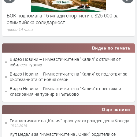
ОК подпомага 16 млади спортисти с $25 000 за
Джоко
лимпийска солидарност
преди 1
еди 14 часа
Видеа по темата
Видео Новини – Гимнастичките на "Калия" с отличия от
юбилеен турнир
Видео Новини – Гимнастичките на "Калия" се подготвят за
състезанията от новия сезон
Видео Новини – Гимнастичките на “Калия” с престижни
класирания на турнир в Гълъбово
Още новини
Гимнастичките на „Калия“ празнуваха рожден ден и Коледа
18.12.2018
Куп медали за гимнастичките на „Юнак“, родители се