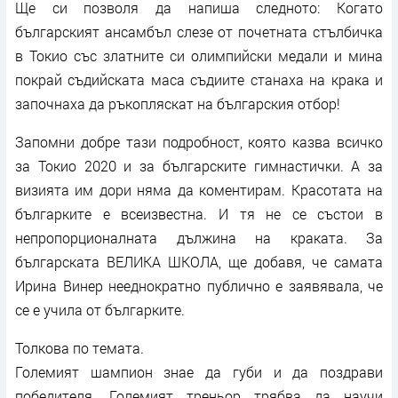
Ще си позволя да напиша следното: Когато
българският ансамбъл слезе от почетната стълбичка
в Токио със златните си олимпийски медали и мина
покрай съдийската маса съдиите станаха на крака и
започнаха да ръкопляскат на българския отбор!
Запомни добре тази подробност, която казва всичко
за Токио 2020 и за българските гимнастички. А за
визията им дори няма да коментирам. Красотата на
българките е всеизвестна. И тя не се състои в
непропорционалната дължина на краката. За
българската ВЕЛИКА ШКОЛА, ще добавя, че самата
Ирина Винер нееднократно публично е заявявала, че
се е учила от българките.
Толкова по темата.
Големият шампион знае да губи и да поздрави
победителя. Големият треньор трябва да научи