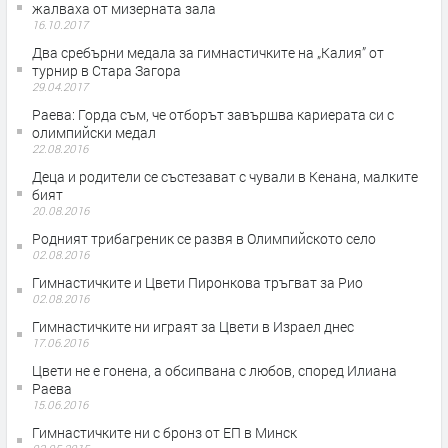
жалваха от мизерната зала
16.10.2017
Два сребърни медала за гимнастичките на „Калия” от
турнир в Стара Загора
29.04.2017
Раева: Горда съм, че отборът завършва кариерата си с
олимпийски медал
22.08.2016
Деца и родители се състезават с чували в Кенана, малките
бият
20.08.2016
Родният трибагреник се развя в Олимпийското село
02.08.2016
Гимнастичките и Цвети Пиронкова тръгват за Рио
02.08.2016
Гимнастичките ни играят за Цвети в Израел днес
17.06.2016
Цвети не е гонена, а обсипвана с любов, според Илиана
Раева
15.06.2016
Гимнастичките ни с бронз от ЕП в Минск