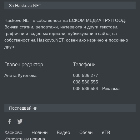
За Haskovo.NET
Haskovo.NET е собственост на ЕСКОМ МЕДИА ГРУП ООД.
преди 2 дни
Всички статии, репортажи, интервюта и други текстови,
графични и видео материали, публикувани в сайта, са
ПРЕДЛАГА
№4119 Едностаен обзаведен
собственост на Haskovo.NET, освен ако изрично е посочено
апартамент под наем в кв.
друго.
Училищни, гр. Хасково.
Главен редактор
Телефони
преди 2 дни
Анета Кутелова
038 536 277
ПРЕДЛАГА
Къртене на бетон! Събаряне на
038 536 555
сгради!
038 536 554 - Реклама
Последвай ни
преди 2 дни
ПРЕДЛАГА
Апартамент за продажба
Хасково
Новини
Видео
Обяви
еТВ
Изпрати ни новина