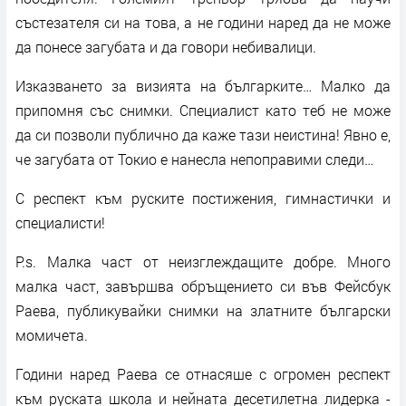
състезателя си на това, а не години наред да не може
да понесе загубата и да говори небивалици.
Изказването за визията на българките… Малко да
припомня със снимки. Специалист като теб не може
да си позволи публично да каже тази неистина! Явно е,
че загубата от Токио е нанесла непоправими следи…
С респект към руските постижения, гимнастички и
специалисти!
P.s. Малка част от неизглеждащите добре. Много
малка част, завършва обръщението си във Фейсбук
Раева, публикувайки снимки на златните български
момичета.
Години наред Раева се отнасяше с огромен респект
към руската школа и нейната десетилетна лидерка -