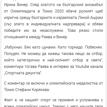
Ирина Винер. След златото на българския ансамбъл
от Олимпиадата в Токио 2020 обаче руският щаб
изригна срещу българките и израелката Линой Ашрам
(със злато в индивидуалната надпревара) и обяви
победите им за незаслужени. Това рязко стопи
отношенията между Раева и Винер.
„Избухнах. Бях като цунами. Като торнадо. Побеснях.
Полудях. Не можеш да кажеш такова нещо за отбор,
който категорично е най-силният отбор в света“,
коментира тогава Раева в интервю за Youtube канала
„Спортната джунгла“.
С коментар се включи и олимпийската медалистка от
Токио Стефани Кирякова:
Факт е, че нашият спорт се променя и усложнява с
всеки олимпийски цикъл. Заедно с него нашите тела