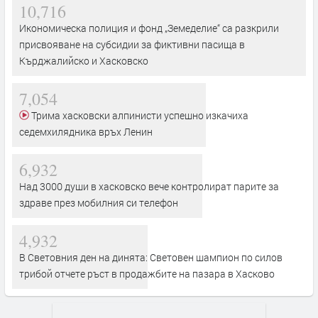
10,716
Икономическа полиция и фонд „Земеделие“ са разкрили
присвояване на субсидии за фиктивни пасища в
Кърджалийско и Хасковско
7,054
Трима хасковски алпинисти успешно изкачиха
седемхилядника връх Ленин
6,932
Над 3000 души в хасковско вече контролират парите за
здраве през мобилния си телефон
4,932
В Световния ден на динята: Световен шампион по силов
трибой отчете ръст в продажбите на пазара в Хасково