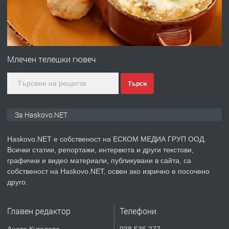
преди 2 дни
ПРЕДЛАГА
Продавам парцел в гр. Хасково кв.
Хисаря до ток, вода,канализация,
Млечен телешки гювеч
асфалт 0889 537 426
Търси
преди 2 дни
ПРЕДЛАГА
СГЛОБЯВАНЕ НА МЕБЕЛИ.
За Haskovo.NET
Haskovo.NET е собственост на ЕСКОМ МЕДИА ГРУП ООД.
Всички статии, репортажи, интервюта и други текстови,
преди 2 дни
графични и видео материали, публикувани в сайта, са
собственост на Haskovo.NET, освен ако изрично е посочено
ПРЕДЛАГА
№4119 Едностаен обзаведен
друго.
апартамент под наем в кв.
Училищни, гр. Хасково.
Главен редактор
Телефони
преди 2 дни
Анета Кутелова
038 536 277