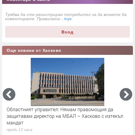
Трябва да сте регистриран потребител за да можете да
коментирате. Правилата -
тук
.
Вход
Още новини от Хасково
Областният управител: Нямам правомощия да
У
защитавам директор на МБАЛ – Хасково с изтекъл
п
мандат
п
преди 13 часа