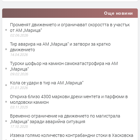
Още новини
Променят движението и ограничават скоростта в участък
от АМ „Марица“
02.06.2026
Тир аварира на АМ „Марица“ и затвори за кратко
движението
14.04.2026
Турски шофьор на камион самокатастрофира на АМ
„Марица“
09.02.2026
Кола се удари в тир на АМ „Марица“
21.01.2026
Откриха близо 4300 маркови дрехи ментета и парфюми в
молдовски камион
03.11.2025
Временно ограничение на движението по магистрала
„Марица“ заради аварийна ситуация
17.10.2025
Иззеха голямо количество контрабандни стоки в Хасковска