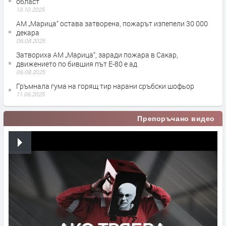
област
13.10.2025
АМ „Марица“ остава затворена, пожарът изпепели 30 000
декара
06.08.2025
Затвориха АМ „Марица“, заради пожара в Сакар,
движението по бившия път Е-80 е ад
06.08.2025
Гръмнала гума на горящ тир нарани сръбски шофьор
11.06.2025
Препоръчано видео