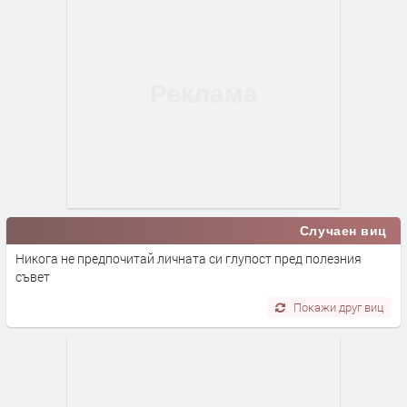
Случаен виц
Никога не предпочитай личната си глупост пред полезния
съвет
Покажи друг виц