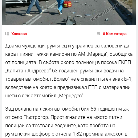
Хасково
0 Коментара
Двама чужденци, румънец и украинец са заловени да
карат пияни тежки камиони по АМ „Марица“, съобщиха
от полицията. В събота около полунощ в посока ГКПП
„Капитан Андреево“ 63-годишен румънски водач на
товарен автомобил „Волво“ не е спазил пътен знак Б-1,
вследствие на което е предизвикал ПТП с материални
щети с лек автомобил „Мерцедес“.
Зад волана на лекия автомобил бил 56-годишен мъж
от село Пъстрогор. Пристигналите на място пътни
полицаи са тествали водачите, като пробата на
румънския шофьор е отчела 1,82 промила алкохол в