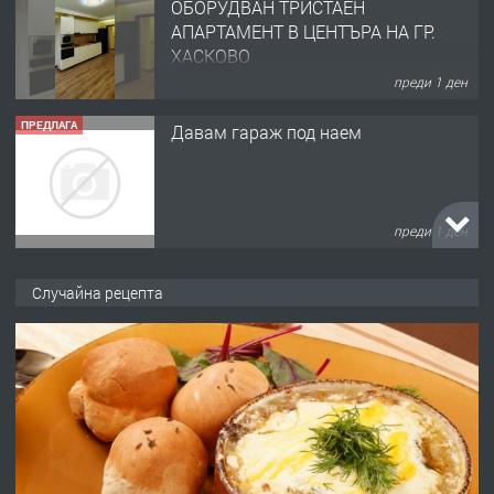
ОБОРУДВАН ТРИСТАЕН
АПАРТАМЕНТ В ЦЕНТЪРА НА ГР.
ХАСКОВО
преди 1 ден
ПРЕДЛАГА
Давам гараж под наем
преди 1 ден
ПРЕДЛАГА
№4120 Магазин/Офис под наем в кв.
Случайна рецепта
Любен Каравелов, Хасково-близо до
градската градина!
преди 1 ден
ПРЕДЛАГА
ПРОСТОРЕН ТРИСТАЕН
АПАРТАМЕНТ В НОВА СГРАДА КВ.
КУБА