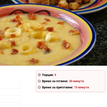
Порции:
5
Време за готвене:
30 минути
Време за приготвяне:
15 минути