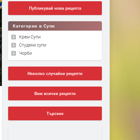
Публикувай нова рецепта
Категории в Супи
Крем Супи
Студени супи
Чорби
Няколко случайни рецепти
Виж всички рецепти
Търсене