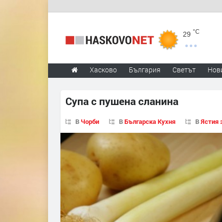
°C
29
Хасково
България
Светът
Нов
Супа с пушена сланина
В
Чорби
В
Българска Кухня
В
Ястия 