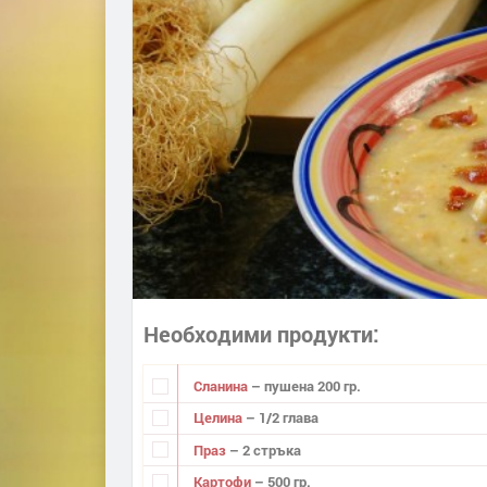
Необходими продукти
Сланина
– пушена 200 гр.
Целина
– 1/2 глава
Праз
– 2 стръка
Картофи
– 500 гр.