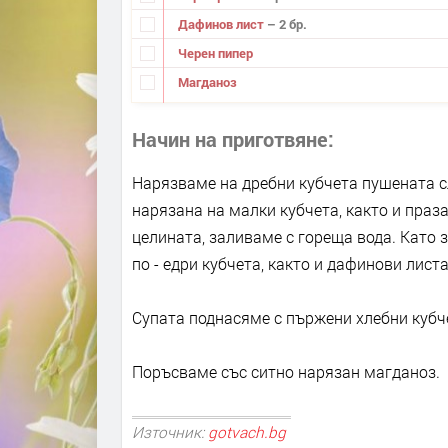
Дафинов лист
– 2 бр.
Черен пипер
Магданоз
Начин на приготвяне
Нарязваме на дребни кубчета пушената с
нарязана на малки кубчета, както и праз
целината, заливаме с гореща вода. Като 
по - едри кубчета, както и дафинови лист
Супата поднасяме с пържени хлебни кубчет
Поръсваме със ситно нарязан магданоз.
Източник:
gotvach.bg