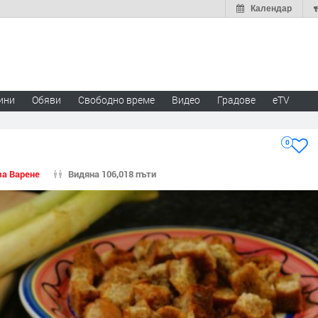
Календар
ини
Обяви
Свободно време
Видео
Градове
eTV
0
за Варене
Видяна 106,018 пъти