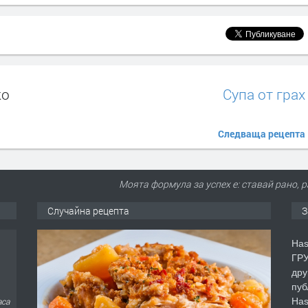
ко
Супа от грах
Следваща рецепта
Моята формула за успех е: ставай рано, р
Случайна рецепта
З
Has
ГРУ
дру
пуб
Has
аса