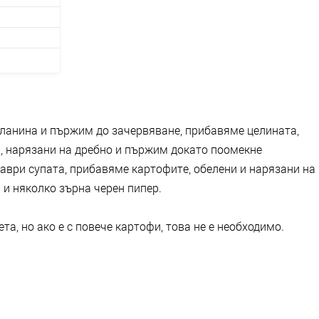
ланина и пържим до зачервяване, прибавяме целината,
а, нарязани на дребно и пържим докато поомекне
заври супата, прибавяме картофите, обелени и нарязани на
а и няколко зърна черен пипер.
а, но ако е с повече картофи, това не е необходимо.