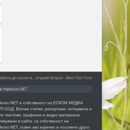
аботи до късно и... открий петрол. -Жан-Пол Гети
а Haskovo.NET
kovo.NET е собственост на ЕСКОМ МЕДИА
П ООД. Всички статии, репортажи, интервюта и
ги текстови, графични и видео материали,
ликувани в сайта, са собственост на
kovo.NET, освен ако изрично е посочено друго.