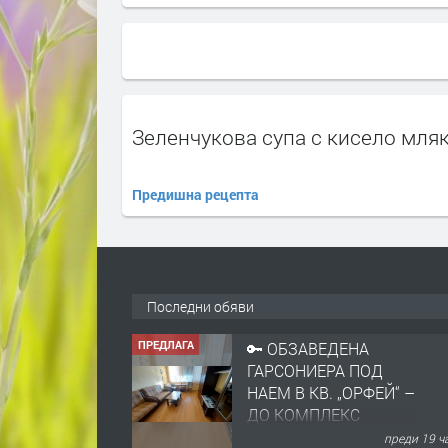
Зеленчукова супа с кисело мля
Предишна рецепта
Последни обяви
ПРЕДЛАГА
🔑 ОБЗАВЕДЕНА
ГАРСОНИЕРА ПОД
НАЕМ В КВ. „ОРФЕЙ“ –
ДО КОМПЛЕКС
„ВЕСПРЕМ“, ГР.
преди 19 ч