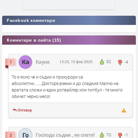
Facebook коментари
Коментари в сайта (15)
Ка
Кауня
92
-4
1
13:33, 15 фев 2025
То е ясно че и съдии и прокурори са
абсолютни........Докторе,вземи и до сладкия Малчо на
вратата сложи и един ротвайлер или питбул - те много
обичат черно месо!
Отговор
Го
Господа съдии , не спете!
70
-1
2