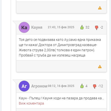
Ка
Кауня
32
-2
21:43, 15 фев 2025
Тоя дето се подвизава като Ау,само една приказка
ще ти кажа! Доктора от Димитровград казваше-
Живота струва 2,00лв( толкова е един патрон).
Пробвай с тръба да ми излезеш насреща
Аг
Агроном
4
-12
08:12, 16 фев 2025
Каун - Пъпеш ! Кауня ходи на пазара да продава ка...
Виж коментара