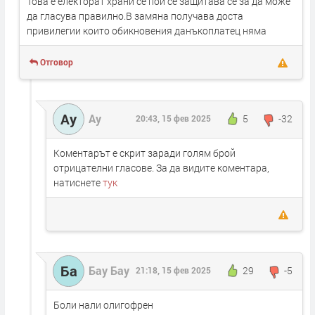
Това е електорат храни се пои се защитава се за да може
да гласува правилно.В замяна получава доста
привилегии които обикновения данъкоплатец няма
Отговор
Ау
Ау
5
-32
20:43, 15 фев 2025
Коментарът е скрит заради голям брой
отрицателни гласове. За да видите коментара,
натиснете
тук
Ба
Бау Бау
29
-5
21:18, 15 фев 2025
Боли нали олигофрен