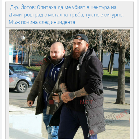
Д-р. Йотов: Опитаха да ме убият в центъра на
Димитровград с метална тръба, тук не е сигурно.
Мъж почина след инцидента.