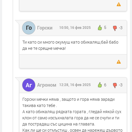
Го
Горски
5
-3
10:50, 16 фев 2025
Ти като си много окумуш като обикаляш,бай бабо
да не те срещне мечка!
Аг
Агроном
6
-3
12:28, 16 фев 2025
Горски мечки няма , защото и гора няма заради
такива като тебе .
А като обикаляш рядката гората , гледай някой сух
клон от само изсъхналата гора да не се счупи и ти
да пострадаш със цицина на главата.
Как ли ще си отмъстиш , освен да нарежеш дървото