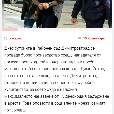
Хасково
15 Коментара
Днес сутринта в Районен съд Димитровград се
проведе бързо производство срещу нападателя от
ромски произход, който вчера нападна и преби с
метална тръба ветеринарния лекар д-р Димо Йотов,
на централната пешеходна алея в Димитровград.
Полицията квалифицира деянието като дребно
хулиганство, за което съда е наложил
максималното наказание от 15 денонощия задържане
в ареста. Това оповести в социалните мрежи самият
потърпевш.