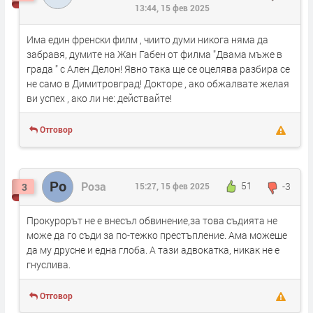
13:44, 15 фев 2025
Има един френски филм , чиито думи никога няма да
забравя, думите на Жан Габен от филма "Двама мъже в
града " с Ален Делон! Явно така ще се оцелява разбира се
не само в Димитровград! Докторе , ако обжалвате желая
ви успех , ако ли не: действайте!
Отговор
Ро
Роза
51
-3
3
15:27, 15 фев 2025
Прокурорът не е внесъл обвинение,за това съдията не
може да го съди за по-тежко престъпление. Ама можеше
да му друсне и една глоба. А тази адвокатка, никак не е
гнуслива.
Отговор