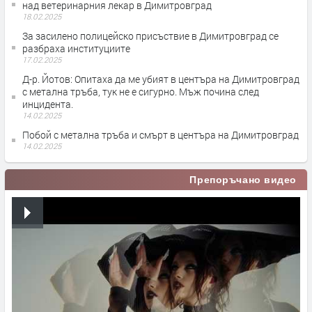
над ветеринарния лекар в Димитровград
18.02.2025
За засилено полицейско присъствие в Димитровград се
разбраха институциите
17.02.2025
Д-р. Йотов: Опитаха да ме убият в центъра на Димитровград
с метална тръба, тук не е сигурно. Мъж почина след
инцидента.
14.02.2025
Побой с метална тръба и смърт в центъра на Димитровград
14.02.2025
Препоръчано видео