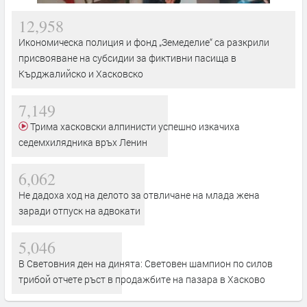
12,958
Икономическа полиция и фонд „Земеделие“ са разкрили
присвояване на субсидии за фиктивни пасища в
Кърджалийско и Хасковско
7,149
Трима хасковски алпинисти успешно изкачиха
седемхилядника връх Ленин
6,062
Не дадоха ход на делото за отвличане на млада жена
заради отпуск на адвокати
5,046
В Световния ден на динята: Световен шампион по силов
трибой отчете ръст в продажбите на пазара в Хасково