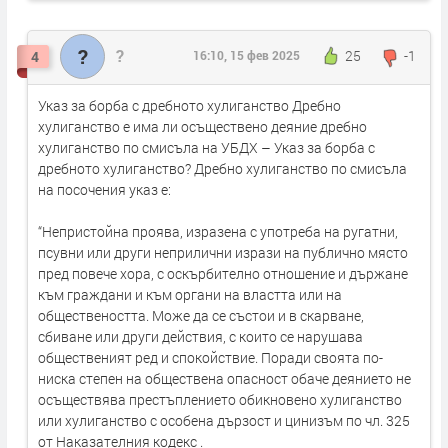
?
?
25
-1
4
16:10, 15 фев 2025
Указ за борба с дребното хулиганство Дребно
хулиганство е има ли осъществено деяние дребно
хулиганство по смисъла на УБДХ – Указ за борба с
дребното хулиганство? Дребно хулиганство по смисъла
на посочения указ е:
“Непристойна проява, изразена с употреба на ругатни,
псувни или други неприлични изрази на публично място
пред повече хора, с оскърбително отношение и държане
към граждани и към органи на властта или на
обществеността. Може да се състои и в скарване,
сбиване или други действия, с които се нарушава
общественият ред и спокойствие. Поради своята по-
ниска степен на обществена опасност обаче деянието не
осъществява престъплението обикновено хулиганство
или хулиганство с особена дързост и цинизъм по чл. 325
от Наказателния кодекс .