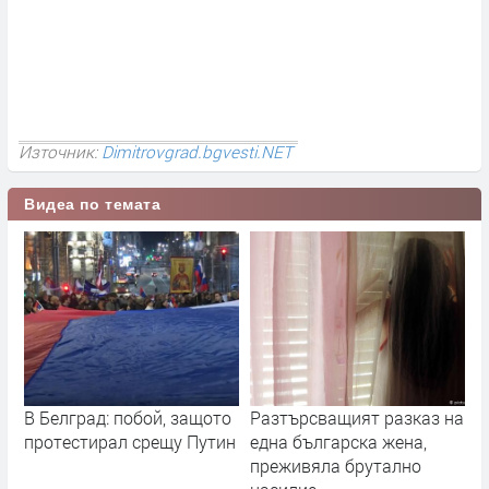
Източник:
Dimitrovgrad.bgvesti.NET
Видеа по темата
В Белград: побой, защото
Разтърсващият разказ на
протестирал срещу Путин
една българска жена,
преживяла брутално