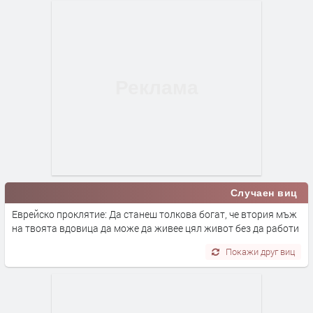
Случаен виц
Еврейско проклятие: Да станеш толкова богат, че втория мъж
на твоята вдовица да може да живее цял живот без да работи
Покажи друг виц