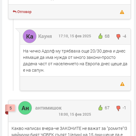
Отговор
Ка
Кауня
68
-4
17:10, 15 фев 2025
На чичко Адолф му трябваха още 20/30 дена и днес
нямаше да има нужда от много закони-просто
дадена част от населението на Европа днес щеше да
е на сапун.
Ан
антимишок
67
-1
5
18:00, 15 фев 2025
Какво написах вчера-че ЗАКОНИТЕ не важат за "ромите"!3
маймуни бият ЧОВЕК,съдят 1(един) на 15 дни-щеше да е