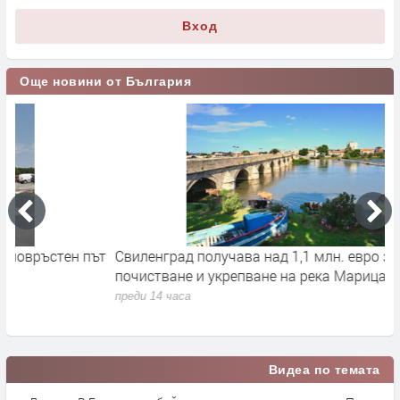
Вход
Още новини от България
ът
Свиленград получава над 1,1 млн. евро за
С
почистване и укрепване на река Марица
п
п
преди 14 часа
п
Видеа по темата