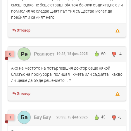
смешно,ако не беше страшно!А тоя боклук съдията,не е ли
помислил че следващият път тия същества могат да
пребият и самият него!
Отговор
Ре
Реалност
60
-4
6
19:25, 15 фев 2025
Ако на местото на потърпевшия доктор беше някой
близък на прокурора ,полицая , кмета или съдията , какво
ли щеше да бъде решението ... ?
Отговор
Ба
Бау Бау
45
-5
7
20:33, 15 фев 2025