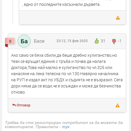
, едно от последните изсъхнали дървета .
Ба
Баси
31
-1
8
23:12, 15 фев 2025
Ако само се бяха сбили,да беше дребно хулиганство,но
тези се връщат,единия с тръба и почва да налага
доктора,Това най-малко е хулиганство по чл.325 или
нанасяне на лека телесна по чл.130.Навярно началника
на РУП е издал акт по УБДХ и съдията не е възразил. Сега
дори няма да се води,че е осъждан и може да безчинства
отново.
Отговор
Трябва да сте регистриран потребител за да можете да
коментирате. Правилата -
тук
.