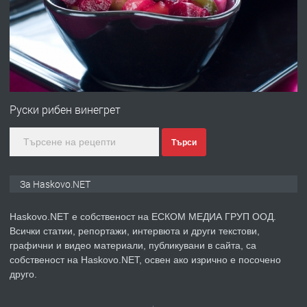
Любен Каравелов, Хасково-близо до
градската градина!
преди 2 дни
ПРЕДЛАГА
ПРОСТОРЕН ТРИСТАЕН
АПАРТАМЕНТ В НОВА СГРАДА КВ.
Руски рибен винегрет
КУБА
Търси
преди 3 дни
ПРЕДЛАГА
Продавам парцел в гр. Хасково кв.
За Haskovo.NET
Хисаря до ток, вода,канализация,
асфалт 0889 537 426
Haskovo.NET е собственост на ЕСКОМ МЕДИА ГРУП ООД.
Всички статии, репортажи, интервюта и други текстови,
преди 3 дни
графични и видео материали, публикувани в сайта, са
собственост на Haskovo.NET, освен ако изрично е посочено
ПРЕДЛАГА
СГЛОБЯВАНЕ НА МЕБЕЛИ.
друго.