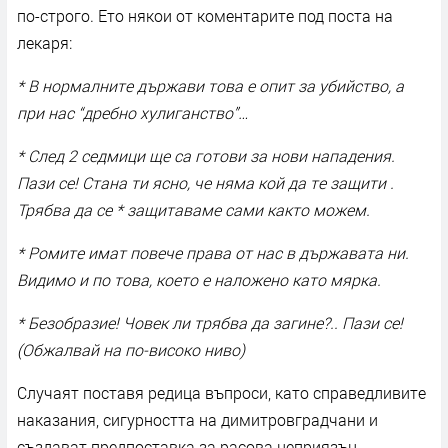
по-строго. Ето някои от коментарите под поста на
лекаря:
* В нормалните държави това е опит за убийство, а
при нас “дребно хулиганство”…
* След 2 седмици ще са готови за нови нападения.
Пази се! Стана ти ясно, че няма кой да те защити .
Трябва да се * защитаваме сами както можем.
* Ромите имат повече права от нас в държавата ни.
Видимо и по това, което е наложено като мярка.
* Безобразие! Човек ли трябва да загине?.. Пази се!
(Обжалвай на по-високо ниво)
Случаят поставя редица въпроси, като справедливите
наказания, сигурността на димитровградчани и
създават предпоставка за расова неприязън.