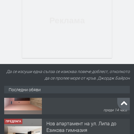
Да се изсуши една сълза се изисква повече доблест, отколкото
да се пролее море от кръв. Джордж Байрон
Последни обяви
ПРЕДЛАГА
Нов апартамент на ул. Липа до
Езикова гимназия
преди 14 часа