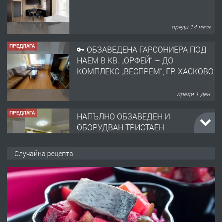
ПРЕДЛАГА
🔑 ОБЗАВЕДЕНА ГАРСОНИЕРА ПОД
НАЕМ В КВ. „ОРФЕЙ“ – ДО
КОМПЛЕКС „ВЕСПРЕМ“, ГР. ХАСКОВО
преди 1 ден
ПРЕДЛАГА
НАПЪЛНО ОБЗАВЕДЕН И
ОБОРУДВАН ТРИСТАЕН
АПАРТАМЕНТ В ЦЕНТЪРА НА ГР.
ХАСКОВО
преди 2 дни
ПРЕДЛАГА
Давам гараж под наем
Случайна рецепта
преди 2 дни
ПРЕДЛАГА
№4120 Магазин/Офис под наем в кв.