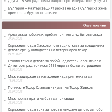
Други – В Белград: побой, защото протестирал срещу Путин
България – Разтърсващият разказ на една българска жена,
преживяла брутално насилие
Още новини
Арестуваха побойник, пребил приятел след битова свада
27.04.2026
Окръжният съд в Хасково потвърди отказа за връщане на
делото срещу нападателя на ветеринарен лекар
24.03.2026
Отново тръгна делото за побой над ветеринарен лекар в
Димитровград, той иска 6135 евро за болки и страдания
18.02.2026
Мъж е задържан за нападение над приятелката си
18.08.2025
Починал е Тодор Славков - внукът на Тодор Живков
22.07.2025
Мъж поряза врата на брат си при свада
25.03.2025
Окръжният съд върна за преразглеждане делото за побоя