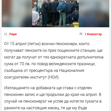
Пари
1 Коментар
От 15 април (петък) всички пенсионери, които
получават пенсиите си през пощенските станции, ще
могат да получат от тях еднократната допълнителна
сума от 70 лв. по повод великденските празници,
съобщиха от пресцентъра на Националния
осигурителен институт (НОИ).
Изплащането на добавката ще става с отделен
пенсионен запис и ще продължи до края на април. В
случай че пенсионерът не успее да изтегли сумата в
рамките на настоящия месец, тя ще му бъде