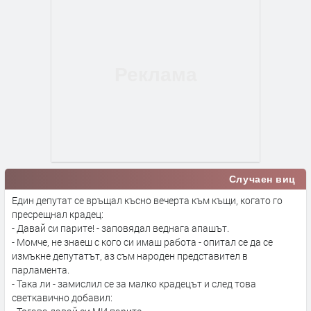
Случаен виц
Един депутат се връщал късно вечерта към къщи, когато го
пресрещнал крадец:
- Давай си парите! - заповядал веднага апашът.
- Момче, не знаеш с кого си имаш работа - опитал се да се
измъкне депутатът, аз съм народен представител в
парламента.
- Така ли - замислил се за малко крадецът и след това
светкавично добавил: