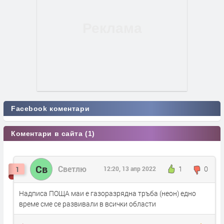
Facebook коментари
Коментари в сайта (1)
Св
Светлю
1
0
1
12:20, 13 апр 2022
Надписа ПОЩА маи е газоразрядна тръба (неон) едно
време сме се развивали в всички области