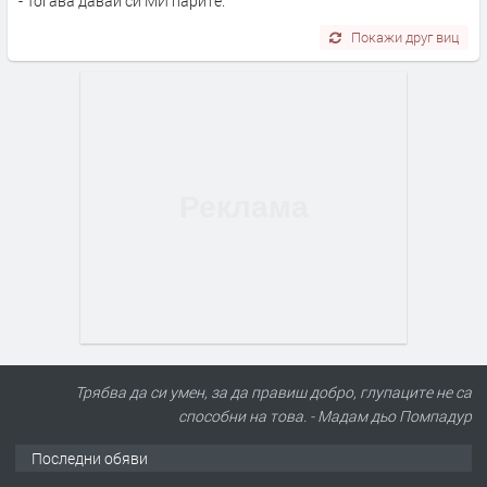
- Тогава давай си МИ парите.
Покажи друг виц
Трябва да си умен, за да правиш добро, глупаците не са
способни на това. - Мадам дьо Помпадур
Последни обяви