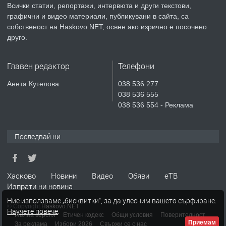
Всички статии, репортажи, интервюта и други текстови,
преди 3 дни
графични и видео материали, публикувани в сайта, са
собственост на Haskovo.NET, освен ако изрично е посочено
ПРЕДЛАГА
Продавам парцел в гр. Хасково кв.
друго.
Хисаря до ток, вода,канализация,
асфалт 0889 537 426
Главен редактор
Телефони
преди 3 дни
Анета Кутелова
038 536 277
038 536 555
ПРЕДЛАГА
СГЛОБЯВАНЕ НА МЕБЕЛИ.
038 536 554 - Реклама
Последвай ни
преди 3 дни
ПРЕДЛАГА
№4119 Едностаен обзаведен
Хасково
Новини
Видео
Обяви
еТВ
апартамент под наем в кв.
Изпрати ни новина
Училищни, гр. Хасково.
Ние използваме „бисквитки“, за да улесним вашето сърфиране.
© Copyright
Haskovo.NET
Научете повече
.
преди 3 дни
Пълна версия
Етичен кодекс
Общи условия
Поверителност
Приемам
За реклама
Избори 2026
Свържи се с нас