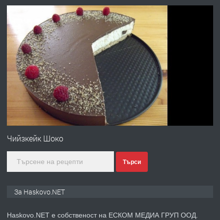
АПАРТАМЕНТ В ЦЕНТЪРА НА ГР.
ХАСКОВО
преди 2 дни
ПРЕДЛАГА
Давам гараж под наем
преди 2 дни
ПРЕДЛАГА
№4120 Магазин/Офис под наем в кв.
Любен Каравелов, Хасково-близо до
Чийзкейк Шоко
градската градина!
Търси
преди 2 дни
ПРЕДЛАГА
ПРОСТОРЕН ТРИСТАЕН
За Haskovo.NET
АПАРТАМЕНТ В НОВА СГРАДА КВ.
КУБА
Haskovo.NET е собственост на ЕСКОМ МЕДИА ГРУП ООД.