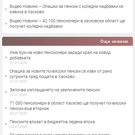
Видео Новини – Опашки за пенсии с коледни надбавки се
извиха в Хасково
Видео Новини – 42 100 пенсионери в хасковска област ще
получат коледни надбавки
Още новини
Има бум на нови пенсионери заради края на ковид
добавката
07.07.2026
Опашка за новите по-високи пенсии се изви от рано
сутринта пред пощата в Хасково
07.07.2026
Започва изплащането на увеличените пенсии
07.07.2026
71 000 пенсионери в област Хасково ще получат по-високи
пенсии във вторник
05.07.2026
Пенсиите влизат в бюджетна ледена епоха
03.07.2026
От утре влизат в сила новите размери на пенсиите