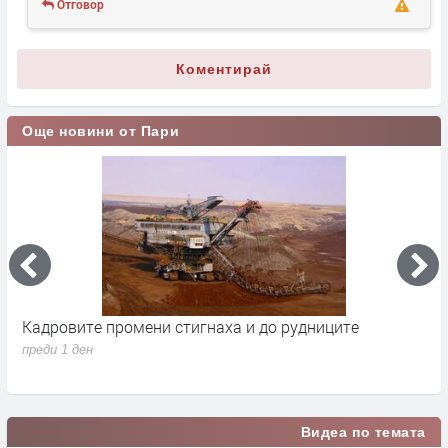
Отговор
Коментирай
Още новини от Пари
Кадровите промени стигнаха и до рудниците
П
1
преди 1 ден
п
Видеа по темата