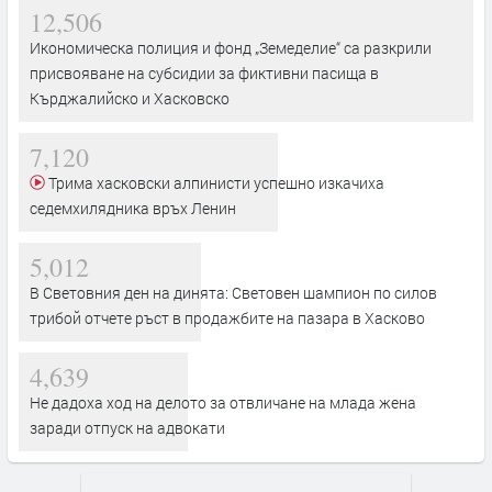
12,506
Икономическа полиция и фонд „Земеделие“ са разкрили
присвояване на субсидии за фиктивни пасища в
Кърджалийско и Хасковско
7,120
Трима хасковски алпинисти успешно изкачиха
седемхилядника връх Ленин
5,012
В Световния ден на динята: Световен шампион по силов
трибой отчете ръст в продажбите на пазара в Хасково
4,639
Не дадоха ход на делото за отвличане на млада жена
заради отпуск на адвокати