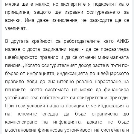
мярка ще е малко, но експертите я подкрепят като
принципна, защото ще изравни осигуряването за
всички. Има даже изчисления, че разходите ще се
увеличат.
В другата крайност са работодателите, като АИКБ
излезе с доста радикални идеи - да се преразгледа
швейцарското правило и да се отмени минималната
пенсия. „Когато осигурителният доход расте в пъти по-
бързо от инфлацията, индексацията по швейцарското
правило води до значително реално нарастване на
пенсиите, което системата не може да финансира
устойчиво със собствените си осигурителни приходи.
При тези условия нашата позиция е, че индексацията
на пенсиите следва да бъде ограничена до
компенсиране на инфлацията, докато не бъде
възстановена финансова устойчивост на системата и