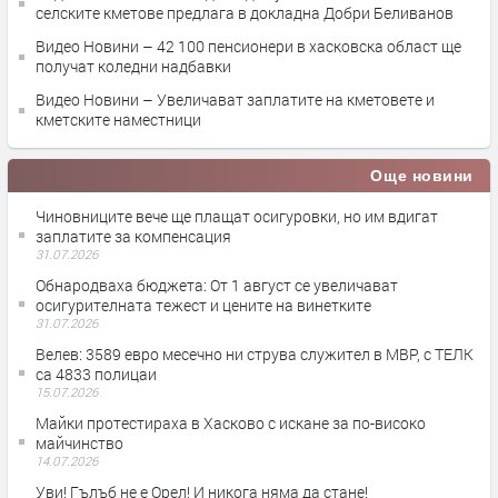
селските кметове предлага в докладна Добри Беливанов
Видео Новини – 42 100 пенсионери в хасковска област ще
получат коледни надбавки
Видео Новини – Увеличават заплатите на кметовете и
кметските наместници
Още новини
Чиновниците вече ще плащат осигуровки, но им вдигат
заплатите за компенсация
31.07.2026
Обнародваха бюджета: От 1 август се увеличават
осигурителната тежест и цените на винетките
31.07.2026
Велев: 3589 евро месечно ни струва служител в МВР, с ТЕЛК
са 4833 полицаи
15.07.2026
Майки протестираха в Хасково с искане за по-високо
майчинство
14.07.2026
Уви! Гълъб не е Орел! И никога няма да стане!