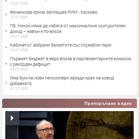
13.07.2026
Финансова криза заплашва РИМ - Хасково
12.07.2026
ПБ: Никой няма да избяга от максималния осигурителен
доход – навън е по-висок
10.07.2026
Кабинетът забрани банкетите със служебни пари
10.07.2026
Първият бюджет в евро влиза в парламентарните комисии
с рекорден дефицит
08.07.2026
Има бум на нови пенсионери заради края на ковид
добавката
07.07.2026
Препоръчано видео