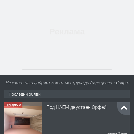
Не животът, а добрият живот си струва да бъде ценен. - Сократ
Последни обяви
ПРЕДЛАГА
Нов апартамент на ул. Липа до
Езикова гимназия
преди 2 дни