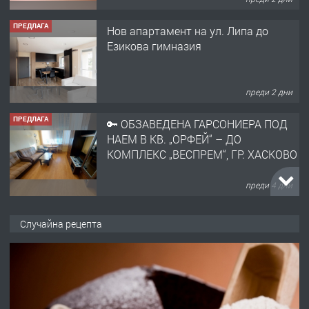
ПРЕДЛАГА
🔑 ОБЗАВЕДЕНА ГАРСОНИЕРА ПОД
НАЕМ В КВ. „ОРФЕЙ“ – ДО
КОМПЛЕКС „ВЕСПРЕМ“, ГР. ХАСКОВО
преди 4 дни
ПРЕДЛАГА
НАПЪЛНО ОБЗАВЕДЕН И
ОБОРУДВАН ТРИСТАЕН
АПАРТАМЕНТ В ЦЕНТЪРА НА ГР.
ХАСКОВО
преди 4 дни
ПРЕДЛАГА
Давам гараж под наем
Случайна рецепта
преди 4 дни
ПРЕДЛАГА