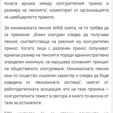
ясната връзка между осигурителния принос и
размера на пенсията“, коментират от организацията
за швейцарското правило.
За минималната пенсия АИКБ смята, че тя трябва да
се премахне. „Всеки осигурен следва да получава
пенсия, съответстваща на реалния му осигурителен
принос. Когато лица с различен принос получават
еднакъв размер на пенсията поради административно
определен минимум, се нарушава основният принцип
на общественото осигуряване. Минималната пенсия
има по същество социален характер и следва да бъде
изведена от пенсионната система“, смятат от
работодателската асоциация. ето на тази промяна –
осигурителната тежест в сектора е много по-висока от
тази за останалите.