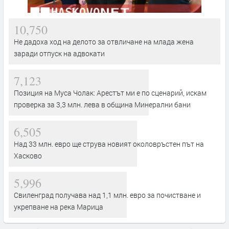
10,750
Не дадоха ход на делото за отвличане на млада жена
заради отпуск на адвокати
7,123
Позиция на Муса Чолак: Арестът ми е по сценарий, искам
проверка за 3,3 млн. лева в община Минерални бани
6,505
Над 33 млн. евро ще струва новият околовръстен път на
Хасково
5,996
Свиленград получава над 1,1 млн. евро за почистване и
укрепване на река Марица