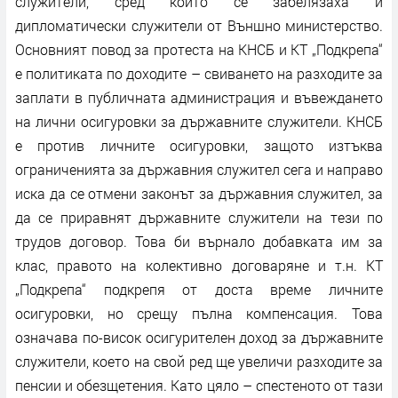
служители, сред които се забелязаха и
дипломатически служители от Външно министерство.
Основният повод за протеста на КНСБ и КТ „Подкрепа“
е политиката по доходите – свиването на разходите за
заплати в публичната администрация и въвеждането
на лични осигуровки за държавните служители. КНСБ
е против личните осигуровки, защото изтъква
ограниченията за държавния служител сега и направо
иска да се отмени законът за държавния служител, за
да се приравнят държавните служители на тези по
трудов договор. Това би върнало добавката им за
клас, правото на колективно договаряне и т.н. КТ
„Подкрепа“ подкрепя от доста време личните
осигуровки, но срещу пълна компенсация. Това
означава по-висок осигурителен доход за държавните
служители, което на свой ред ще увеличи разходите за
пенсии и обезщетения. Като цяло – спестеното от тази