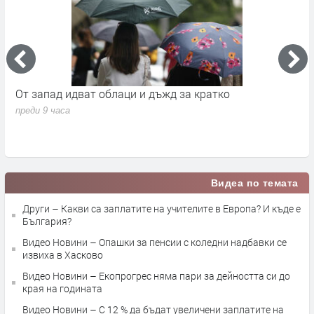
Премиерът Радев: Дрон нахлу в българското
О
въздушно пространство и се взриви
п
преди 19 часа
Видеа по темата
Други – Какви са заплатите на учителите в Европа? И къде е
България?
Видео Новини – Опашки за пенсии с коледни надбавки се
извиха в Хасково
Видео Новини – Екопрогрес няма пари за дейността си до
края на годината
Видео Новини – С 12 % да бъдат увеличени заплатите на