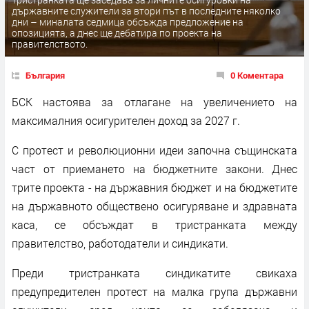
държавните служители за втори път в последните няколко
дни – миналата седмица обсъжда предложение на
опозицията, а днес ще дебатира по проекта на
правителството.
България
0 Коментара
БСК настоява за отлагане на увеличението на
максималния осигурителен доход за 2027 г.
С протест и революционни идеи започна същинската
част от приемането на бюджетните закони. Днес
трите проекта - на държавния бюджет и на бюджетите
на държавното обществено осигуряване и здравната
каса, се обсъждат в тристранката между
правителство, работодатели и синдикати.
Преди тристранката синдикатите свикаха
предупредителен протест на малка група държавни