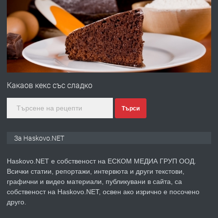
№4120 Магазин/Офис под наем в кв.
Любен Каравелов, Хасково-близо до
градската градина!
преди 5 дни
ПРЕДЛАГА
ПРОСТОРЕН ТРИСТАЕН
АПАРТАМЕНТ В НОВА СГРАДА КВ.
Какаов кекс със сладко
КУБА
Търси
преди 5 дни
ПРЕДЛАГА
Продавам парцел в гр. Хасково кв.
За Haskovo.NET
Хисаря до ток, вода,канализация,
асфалт 0889 537 426
Haskovo.NET е собственост на ЕСКОМ МЕДИА ГРУП ООД.
Всички статии, репортажи, интервюта и други текстови,
преди 5 дни
графични и видео материали, публикувани в сайта, са
собственост на Haskovo.NET, освен ако изрично е посочено
ПРЕДЛАГА
СГЛОБЯВАНЕ НА МЕБЕЛИ.
друго.