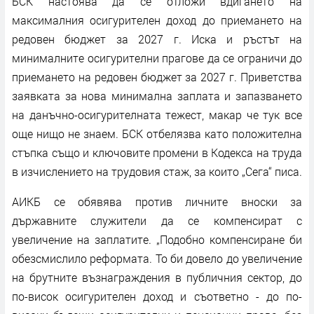
БСК настоява да се отложи вдигането на
максималния осигурителен доход до приемането на
редовен бюджет за 2027 г. Иска и ръстът на
минималните осигурителни прагове да се ограничи до
приемането на редовен бюджет за 2027 г. Приветства
заявката за нова минимална заплата и запазването
на данъчно-осигурителната тежест, макар че тук все
още нищо не знаем. БСК отбелязва като положителна
стъпка също и ключовите промени в Кодекса на труда
в изчислението на трудовия стаж, за които „Сега“ писа.
АИКБ се обявява против личните вноски за
държавните служители да се компенсират с
увеличение на заплатите. „Подобно компенсиране би
обезсмислило реформата. То би довело до увеличение
на брутните възнаграждения в публичния сектор, до
по-висок осигурителен доход и съответно - до по-