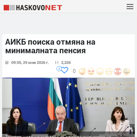
АИКБ поиска отмяна на
минималната пенсия
09:05, 29 юни 2026 г.
2,326
0
0
Тристранката ще заседава за личните осигуровки на