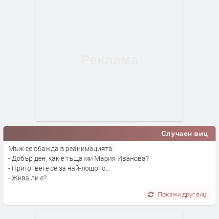
Случаен виц
Мъж се обажда в реанимацията:
- Добър ден, как е тъща ми Мария Иванова?
- Пригответе се за най-лошото...
- Жива ли е?
Покажи друг виц