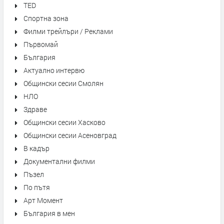
TED
Спортна зона
Филми трейлъри / Реклами
Първомай
България
Актуално интервю
Общински сесии Смолян
НЛО
Здраве
Общински сесии Хасково
Общински сесии Асеновград
В кадър
Документални филми
Пъзел
По пътя
Арт Момент
България в мен