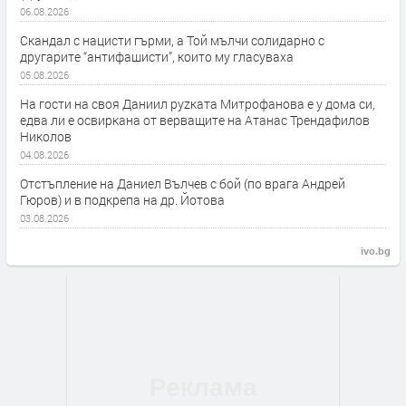
06.08.2026
Скандал с нацисти гърми, а Той мълчи солидарно с
другарите “антифашисти”, които му гласуваха
05.08.2026
На гости на своя Даниил руzката Митрофанова е у дома си,
едва ли е освиркана от верващите на Атанас Трендафилов
Николов
04.08.2026
Отстъпление на Даниел Вълчев с бой (по врага Андрей
Гюров) и в подкрепа на др. Йотова
03.08.2026
ivo.bg