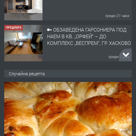
преди 21 часа
ПРЕДЛАГА
🔑 ОБЗАВЕДЕНА ГАРСОНИЕРА ПОД
НАЕМ В КВ. „ОРФЕЙ“ – ДО
КОМПЛЕКС „ВЕСПРЕМ“, ГР. ХАСКОВО
преди 2 дни
ПРЕДЛАГА
НАПЪЛНО ОБЗАВЕДЕН И
Случайна рецепта
ОБОРУДВАН ТРИСТАЕН
АПАРТАМЕНТ В ЦЕНТЪРА НА ГР.
ХАСКОВО
преди 3 дни
ПРЕДЛАГА
Давам гараж под наем