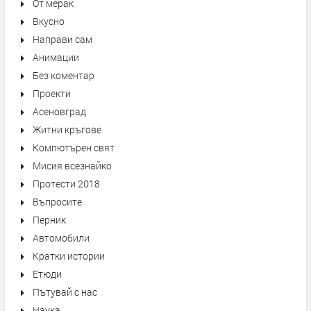
От мерак
Вкусно
Направи сам
Анимации
Без коментар
Проекти
Асеновград
Житни кръгове
Компютърен свят
Мисия всезнайко
Протести 2018
Въпросите
Перник
Автомобили
Кратки истории
Етюди
Пътувай с нас
Наука