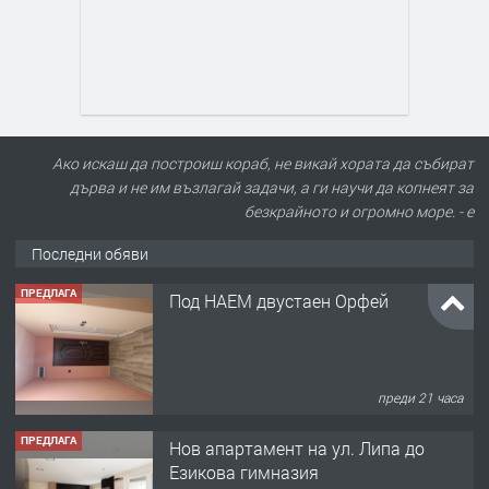
Ако искаш да построиш кораб, не викай хората да събират
дърва и не им възлагай задачи, а ги научи да копнеят за
безкрайното и огромно море. - е
Последни обяви
ПРЕДЛАГА
Под НАЕМ двустаен Орфей
преди 21 часа
ПРЕДЛАГА
Нов апартамент на ул. Липа до
Езикова гимназия