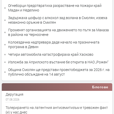
Огнеборци предотвратиха разрастване на пожари край
Мадан и Неделино
Задържаха шофьор с алкохол зад волана в Смолян, иззеха
незаконно оръжие в Смилян
Променят организацията на движението по пътя за Маказа
в района на Черноочене
Колоездачна надпревара даде начало на празничната
програма в Девин
Четири автомобила катастрофираха край Хасково
Изложба за Априлското въстание бе открита в НАО „Рожен“
Община Смолян ще представи проектобюджета за 2026 г. на
публично обсъждане на 14 август
Блогове
Деругация
07.08.2026
Толерирането на латентния антисемитизъм е тревожен факт
(и) у нас днес