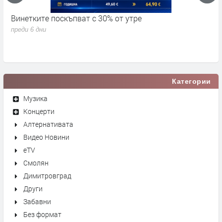
Винетките поскъпват с 30% от утре
3
д
преди 6 дни
п
Категории
Музика
Концерти
Алтернативата
Видео Новини
eTV
Смолян
Димитровград
Други
Забавни
Без формат