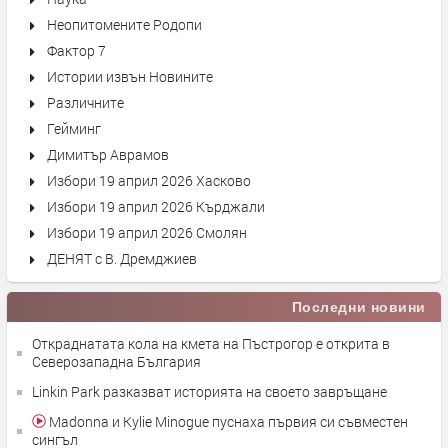
Неопитомените Родопи
Фактор 7
Истории извън Новините
Различните
Гейминг
Димитър Аврамов
Избори 19 април 2026 Хасково
Избори 19 април 2026 Кърджали
Избори 19 април 2026 Смолян
ДЕНЯТ с В. Дремджиев
Последни новини
Откраднатата кола на кмета на Пъстрогор е открита в
Северозападна България
Linkin Park разказват историята на своето завръщане
Madonna и Kylie Minogue пуснаха първия си съвместен
сингъл