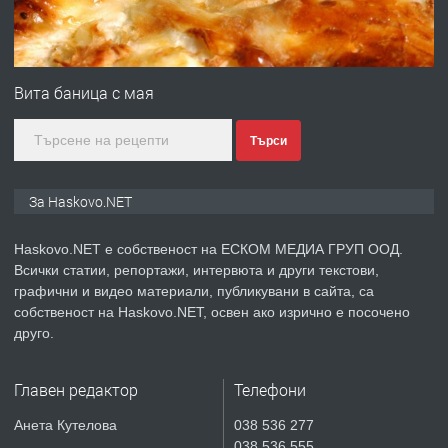
преди 3 дни
ПРЕДЛАГА
№4120 Магазин/Офис под наем в кв.
Любен Каравелов, Хасково-близо до
Вита баница с мая
градската градина!
Търси
преди 3 дни
ПРЕДЛАГА
ПРОСТОРЕН ТРИСТАЕН
За Haskovo.NET
АПАРТАМЕНТ В НОВА СГРАДА КВ.
КУБА
Haskovo.NET е собственост на ЕСКОМ МЕДИА ГРУП ООД.
Всички статии, репортажи, интервюта и други текстови,
преди 4 дни
графични и видео материали, публикувани в сайта, са
собственост на Haskovo.NET, освен ако изрично е посочено
ПРЕДЛАГА
Продавам парцел в гр. Хасково кв.
друго.
Хисаря до ток, вода,канализация,
асфалт 0889 537 426
Главен редактор
Телефони
преди 4 дни
Анета Кутелова
038 536 277
038 536 555