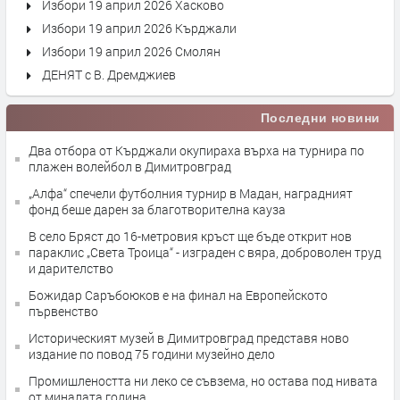
Избори 19 април 2026 Хасково
Избори 19 април 2026 Кърджали
Избори 19 април 2026 Смолян
ДЕНЯТ с В. Дремджиев
Последни новини
Два отбора от Кърджали окупираха върха на турнира по
плажен волейбол в Димитровград
„Алфа“ спечели футболния турнир в Мадан, наградният
фонд беше дарен за благотворителна кауза
В село Бряст до 16-метровия кръст ще бъде открит нов
параклис „Света Троица“ - изграден с вяра, доброволен труд
и дарителство
Божидар Саръбоюков е на финал на Европейското
първенство
Историческият музей в Димитровград представя ново
издание по повод 75 години музейно дело
Промишлеността ни леко се съвзема, но остава под нивата
от миналата година