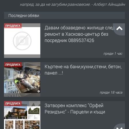
напред, за да не загубим равновесие. - Алберт Айнщайн
Последни обяви
ПРЕДЛАГА
Давам обзаведено жилище след
ремонт в Хасково-център без
посредник 0889537426
преди 1 час
ПРЕДЛАГА
Къртене на бани,кухни,стени, бетон,
панел ...!
преди 18 часа
ПРЕДЛАГА
Затворен комплекс "Орфей
Резидънс" - Парцели и къщи