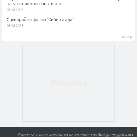
на местния консерватизъм
08.08.2026
Сценарий за филма “Сибир и ада”
08.08.2026
ivo.bg
Животът е като карането на колело: трябва да се движим