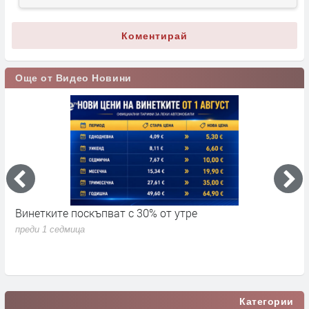
Коментирай
Още от Видео Новини
Винетките поскъпват с 30% от утре
3
д
преди 1 седмица
п
Категории