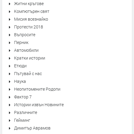
Житни кръгове
Компютърен свят
Мисия всезнайко
Протести 2018
Въпросите
Перник
Автомобили
Кратки истории
Етюди
Пътувай с нас
Наука
Неопитомените Родопи
Фактор 7
Истории извън Новините
Различните
Гейминг
Димитър Аврамов