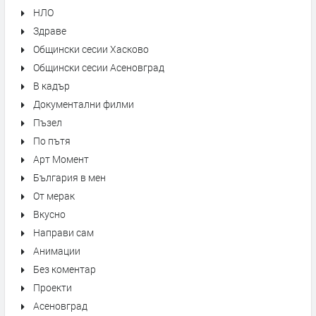
НЛО
Здраве
Общински сесии Хасково
Общински сесии Асеновград
В кадър
Документални филми
Пъзел
По пътя
Арт Момент
България в мен
От мерак
Вкусно
Направи сам
Анимации
Без коментар
Проекти
Асеновград