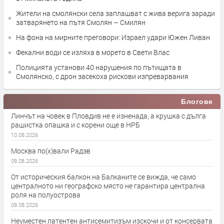
Жители на смолянски села заплашват с жива верига заради
затварянето на пътя Смолян – Смилян
На фона на мирните преговори: Израел удари Южен Ливан
Фекални води се изляха в морето в Свети Влас
Полицията установи 40 нарушения по пътищата в
Смолянско, с дрон засекоха рискови изпреварвания
Блогове
Линчът на човек в Пловдив не е изненада, а крушка с дълга
рашистка опашка и с корени още в НРБ
10.08.2026
Москва по(х)вали Радэв
09.08.2026
От историческия балкон на Балканите се вижда, че само
централното ни географско място не гарантира централна
роля на полуострова
09.08.2026
Неуместен латентен антисемитизъм изскочи и от консервата