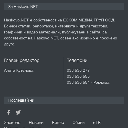
ПРЕДЛАГА
Нов апартамент на ул. Липа до
За Haskovo.NET
Езикова гимназия
Haskovo.NET е собственост на ЕСКОМ МЕДИА ГРУП ООД.
Всички статии, репортажи, интервюта и други текстови,
преди 3 дни
графични и видео материали, публикувани в сайта, са
собственост на Haskovo.NET, освен ако изрично е посочено
ПРЕДЛАГА
🔑 ОБЗАВЕДЕНА ГАРСОНИЕРА ПОД
друго.
НАЕМ В КВ. „ОРФЕЙ“ – ДО
КОМПЛЕКС „ВЕСПРЕМ“, ГР. ХАСКОВО
Главен редактор
Телефони
преди 5 дни
Анета Кутелова
038 536 277
038 536 555
ПРЕДЛАГА
НАПЪЛНО ОБЗАВЕДЕН И
038 536 554 - Реклама
ОБОРУДВАН ТРИСТАЕН
АПАРТАМЕНТ В ЦЕНТЪРА НА ГР.
ХАСКОВО
Последвай ни
преди 6 дни
ПРЕДЛАГА
Давам гараж под наем
Хасково
Новини
Видео
Обяви
еТВ