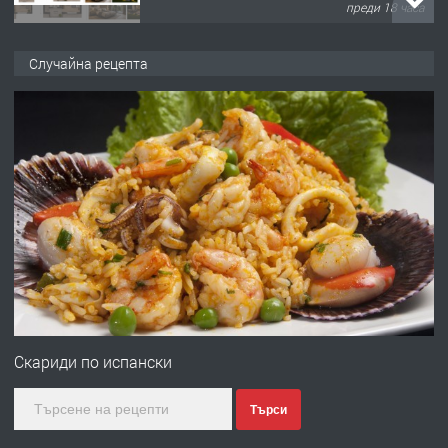
преди 18 часа
ПРЕДЛАГА
Продавам парцел в кв. Младежки
Случайна рецепта
хълм в Хасково без посредници 0889
537 426
преди 18 часа
ПРЕДЛАГА
Давам обзаведено жилище за жена
без брокери 0889 537 426
преди 18 часа
ПРЕДЛАГА
Под НАЕМ двустаен Орфей
Скариди по испански
Търси
преди 3 дни