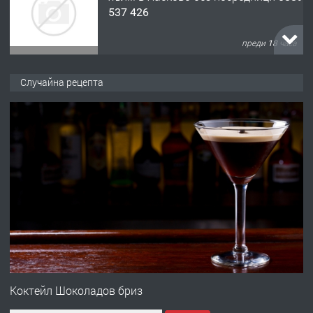
537 426
преди 18 часа
ПРЕДЛАГА
Давам обзаведено жилище за жена
Случайна рецепта
без брокери 0889 537 426
преди 18 часа
ПРЕДЛАГА
Под НАЕМ двустаен Орфей
преди 3 дни
ПРЕДЛАГА
Нов апартамент на ул. Липа до
Езикова гимназия
Коктейл Шоколадов бриз