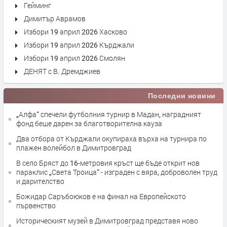
Гейминг
Димитър Аврамов
Избори 19 април 2026 Хасково
Избори 19 април 2026 Кърджали
Избори 19 април 2026 Смолян
ДЕНЯТ с В. Дремджиев
Последни новини
„Алфа“ спечели футболния турнир в Мадан, наградният
фонд беше дарен за благотворителна кауза
Два отбора от Кърджали окупираха върха на турнира по
плажен волейбол в Димитровград
В село Бряст до 16-метровия кръст ще бъде открит нов
параклис „Света Троица“ - изграден с вяра, доброволен труд
и дарителство
Божидар Саръбоюков е на финал на Европейското
първенство
Историческият музей в Димитровград представя ново