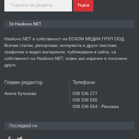
Търси
преди 3 дни
ПРЕДЛАГА
🔑 ОБЗАВЕДЕНА ГАРСОНИЕРА ПОД
За Haskovo.NET
НАЕМ В КВ. „ОРФЕЙ“ – ДО
КОМПЛЕКС „ВЕСПРЕМ“, ГР.
Haskovo.NET е собственост на ЕСКОМ МЕДИА ГРУП ООД.
ХАСКОВО
Всички статии, репортажи, интервюта и други текстови,
преди 5 дни
графични и видео материали, публикувани в сайта, са
собственост на Haskovo.NET, освен ако изрично е посочено
ПРЕДЛАГА
НАПЪЛНО ОБЗАВЕДЕН И
друго.
ОБОРУДВАН ТРИСТАЕН
АПАРТАМЕНТ В ЦЕНТЪРА НА ГР.
Главен редактор
Телефони
ХАСКОВО
преди 6 дни
Анета Кутелова
038 536 277
038 536 555
ПРЕДЛАГА
Давам гараж под наем
038 536 554 - Реклама
Последвай ни
преди 6 дни