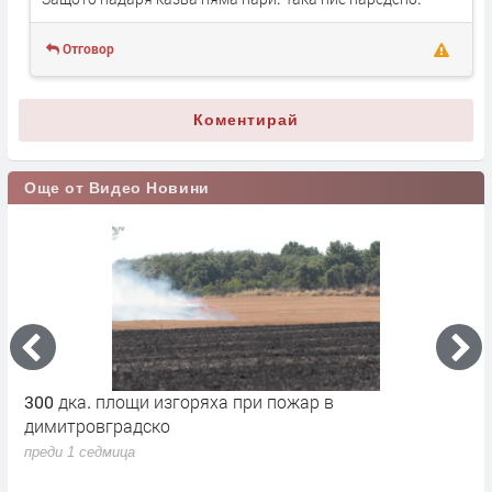
Отговор
Коментирай
Още от Видео Новини
300 дка. площи изгоряха при пожар в
О
димитровградско
м
преди 1 седмица
п