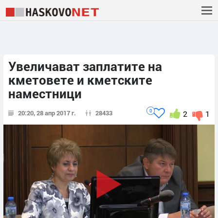
Увеличават заплатите на
кметовете и кметските
наместници
0
20:20, 28 апр 2017 г.
28433
2
1