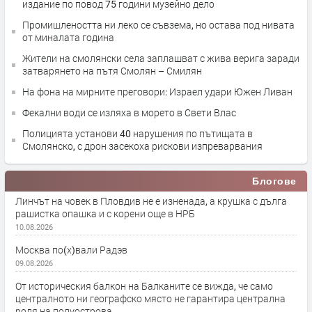
издание по повод 75 години музейно дело
Промишлеността ни леко се съвзема, но остава под нивата
от миналата година
Жители на смолянски села заплашват с жива верига заради
затварянето на пътя Смолян – Смилян
На фона на мирните преговори: Израел удари Южен Ливан
Фекални води се изляха в морето в Свети Влас
Полицията установи 40 нарушения по пътищата в
Смолянско, с дрон засекоха рискови изпреварвания
Блогове
Линчът на човек в Пловдив не е изненада, а крушка с дълга
рашистка опашка и с корени още в НРБ
10.08.2026
Москва по(х)вали Радэв
09.08.2026
От историческия балкон на Балканите се вижда, че само
централното ни географско място не гарантира централна
роля на полуострова