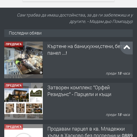
Сам трабва да имаш достойнства, за да ги забележиш и у
другите. - Мадам дьо Помпадур
Последни обяви
ПРЕДЛАГА
Къртене на бани,кухни,стени, бетон,
панел ...!
преди 18 часа
ПРЕДЛАГА
Затворен комплекс "Орфей
Резидънс" - Парцели и къщи
преди 18 часа
ПРЕДЛАГА
Продавам парцел в кв. Младежки
хълм в Хасково без посредници 0889