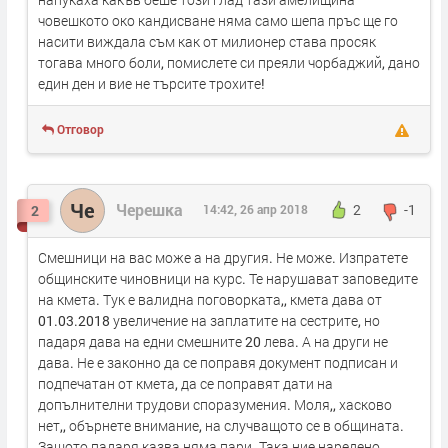
човешкото око кандисване няма само шепа пръс ще го
насити виждала съм как от милионер става просяк
тогава много боли, помислете си преяли чорбаджий, дано
един ден и вие не търсите трохите!
Отговор
Че
Черешка
2
14:42, 26 апр 2018
2
-1
Смешници на вас може а на другия. Не може. Изпратете
общинските чиновници на курс. Те нарушават заповедите
на кмета. Тук е валидна поговорката,, кмета дава от
01.03.2018 увеличение на заплатите на сестрите, но
падаря дава на едни смешните 20 лева. А на други не
дава. Не е законно да се поправя документ подписан и
подпечатан от кмета, да се поправят дати на
допълнителни трудови споразумения. Моля,, хасково
нет,, обърнете внимание, на случващото се в общината.
Защото падаря казва няма пари. Така ние наредено.