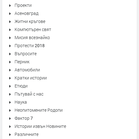
Проекти
Асеновград
Житни кръгове
Компютърен свят
Мисия всезнайко
Протести 2018
Въпросите
Перник
Автомобили
Кратки истории
Етюди
Пътувай с нас
Наука
Неопитомените Родопи
Фактор 7
Истории извън Новините
Различните