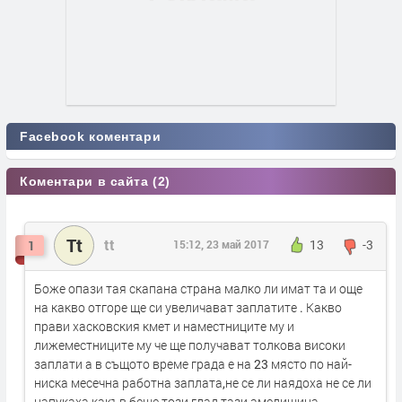
Facebook коментари
Коментари в сайта (2)
Tt
tt
1
15:12, 23 май 2017
13
-3
Боже опази тая скапана страна малко ли имат та и още
на какво отгоре ще си увеличават заплатите . Какво
прави хасковския кмет и наместниците му и
лижеместниците му че ще получават толкова високи
заплати а в същото време града е на 23 място по най-
ниска месечна работна заплата,не се ли наядоха не се ли
напукаха какъв беше този глад тази амелищина