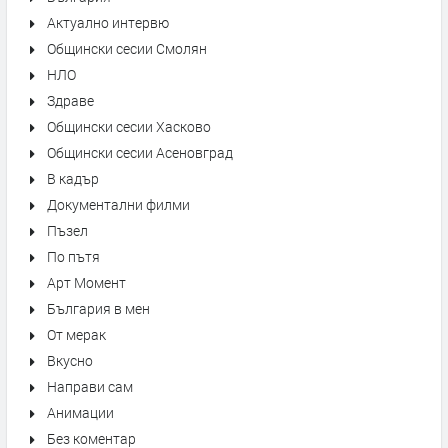
Актуално интервю
Общински сесии Смолян
НЛО
Здраве
Общински сесии Хасково
Общински сесии Асеновград
В кадър
Документални филми
Пъзел
По пътя
Арт Момент
България в мен
От мерак
Вкусно
Направи сам
Анимации
Без коментар