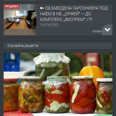
ПРЕДЛАГА
🔑 ОБЗАВЕДЕНА ГАРСОНИЕРА ПОД
НАЕМ В КВ. „ОРФЕЙ“ – ДО
КОМПЛЕКС „ВЕСПРЕМ“, ГР.
ХАСКОВО
преди 3 дни
ПРЕДЛАГА
НАПЪЛНО ОБЗАВЕДЕН И
Случайна рецепта
ОБОРУДВАН ТРИСТАЕН
АПАРТАМЕНТ В ЦЕНТЪРА НА ГР.
ХАСКОВО
преди 4 дни
ПРЕДЛАГА
Давам гараж под наем
преди 4 дни
ПРЕДЛАГА
№4120 Магазин/Офис под наем в