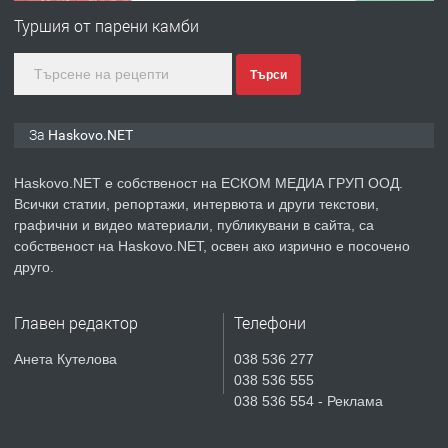
кв. Любен Каравелов, Хасково-близо
Туршия от парени камби
до градската градина!
Търси
преди 4 дни
ПРЕДЛАГА
ПРОСТОРЕН ТРИСТАЕН
За Haskovo.NET
АПАРТАМЕНТ В НОВА СГРАДА КВ.
КУБА
Haskovo.NET е собственост на ЕСКОМ МЕДИА ГРУП ООД.
Всички статии, репортажи, интервюта и други текстови,
преди 5 дни
графични и видео материали, публикувани в сайта, са
собственост на Haskovo.NET, освен ако изрично е посочено
ПРЕДЛАГА
Продавам парцел в гр. Хасково кв.
друго.
Хисаря до ток, вода,канализация,
асфалт 0889 537 426
Главен редактор
Телефони
преди 5 дни
Анета Кутелова
038 536 277
038 536 555
ПРЕДЛАГА
СГЛОБЯВАНЕ НА МЕБЕЛИ.
038 536 554 - Реклама