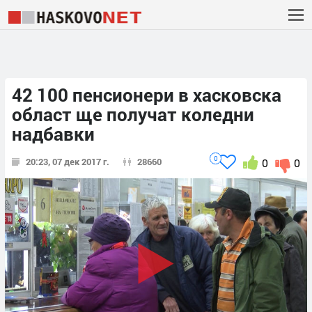
42 100 пенсионери в хасковска
област ще получат коледни
надбавки
0
20:23, 07 дек 2017 г.
28660
0
0