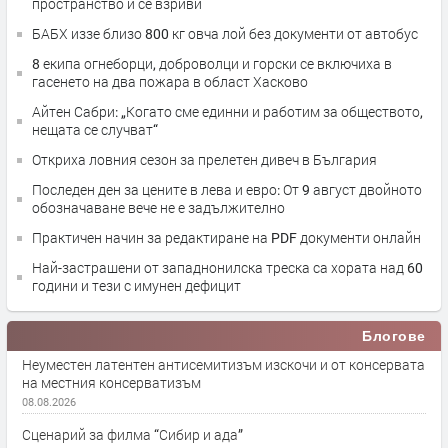
пространство и се взриви
БАБХ иззе близо 800 кг овча лой без документи от автобус
8 екипа огнеборци, доброволци и горски се включиха в
гасенето на два пожара в област Хасково
Айтен Сабри: „Когато сме единни и работим за обществото,
нещата се случват“
Откриха ловния сезон за прелетен дивеч в България
Последен ден за цените в лева и евро: От 9 август двойното
обозначаване вече не е задължително
Практичен начин за редактиране на PDF документи онлайн
Най-застрашени от западнонилска треска са хората над 60
години и тези с имунен дефицит
Блогове
Неуместен латентен антисемитизъм изскочи и от консервата
на местния консерватизъм
08.08.2026
Сценарий за филма “Сибир и ада”