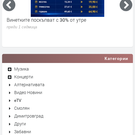
Винетките поскъпват с 30% от утре
3
д
преди 1 седмица
п
Категории
Музика
Концерти
Алтернативата
Видео Новини
eTV
Смолян
Димитровград
Други
Забавни