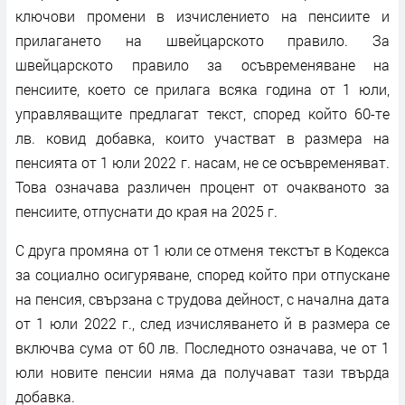
ключови промени в изчислението на пенсиите и
прилагането на швейцарското правило. За
швейцарското правило за осъвременяване на
пенсиите, което се прилага всяка година от 1 юли,
управляващите предлагат текст, според който 60-те
лв. ковид добавка, които участват в размера на
пенсията от 1 юли 2022 г. насам, не се осъвременяват.
Това означава различен процент от очакваното за
пенсиите, отпуснати до края на 2025 г.
С друга промяна от 1 юли се отменя текстът в Кодекса
за социално осигуряване, според който при отпускане
на пенсия, свързана с трудова дейност, с начална дата
от 1 юли 2022 г., след изчисляването й в размера се
включва сума от 60 лв. Последното означава, че от 1
юли новите пенсии няма да получават тази твърда
добавка.