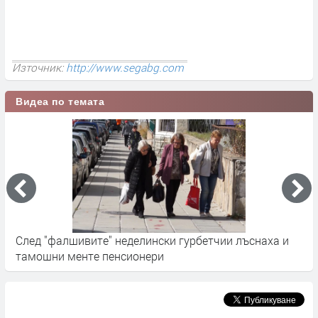
Източник:
http://www.segabg.com
Видеа по темата
След "фалшивите" неделински гурбетчии лъснаха и
4
тамошни менте пенсионери
к