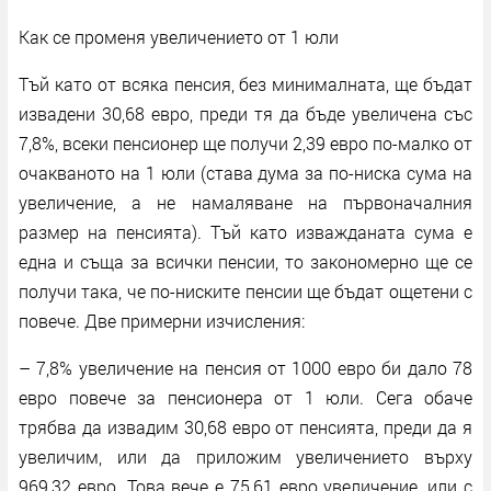
Как се променя увеличението от 1 юли
Тъй като от всяка пенсия, без минималната, ще бъдат
извадени 30,68 евро, преди тя да бъде увеличена със
7,8%, всеки пенсионер ще получи 2,39 евро по-малко от
очакваното на 1 юли (става дума за по-ниска сума на
увеличение, а не намаляване на първоначалния
размер на пенсията). Тъй като изважданата сума е
една и съща за всички пенсии, то закономерно ще се
получи така, че по-ниските пенсии ще бъдат ощетени с
повече. Две примерни изчисления:
– 7,8% увеличение на пенсия от 1000 евро би дало 78
евро повече за пенсионера от 1 юли. Сега обаче
трябва да извадим 30,68 евро от пенсията, преди да я
увеличим, или да приложим увеличението върху
969,32 евро. Това вече е 75,61 евро увеличение, или с