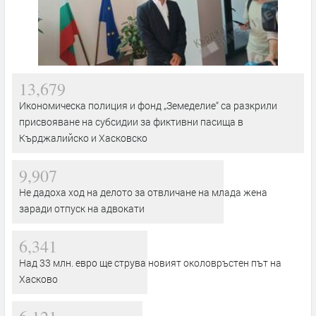
13,679
Икономическа полиция и фонд „Земеделие“ са разкрили
присвояване на субсидии за фиктивни пасища в
Кърджалийско и Хасковско
9,907
Не дадоха ход на делото за отвличане на млада жена
заради отпуск на адвокати
6,341
Над 33 млн. евро ще струва новият околовръстен път на
Хасково