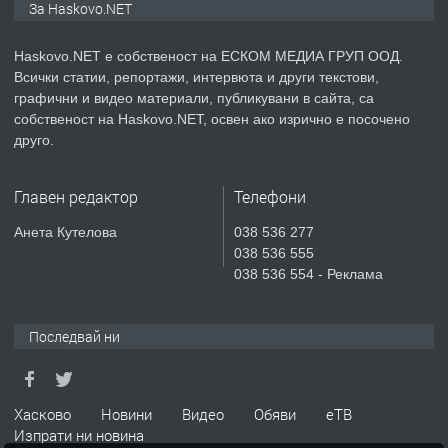
За Haskovo.NET
Хисаря до ток, вода,канализация,
асфалт 0889 537 426
Haskovo.NET е собственост на ЕСКОМ МЕДИА ГРУП ООД.
Всички статии, репортажи, интервюта и други текстови,
преди 5 дни
графични и видео материали, публикувани в сайта, са
собственост на Haskovo.NET, освен ако изрично е посочено
ПРЕДЛАГА
СГЛОБЯВАНЕ НА МЕБЕЛИ.
друго.
Главен редактор
Телефони
преди 5 дни
Анета Кутелова
038 536 277
038 536 555
ПРЕДЛАГА
№4119 Едностаен обзаведен
038 536 554 - Реклама
апартамент под наем в кв.
Училищни, гр. Хасково.
Последвай ни
преди 5 дни
ПРЕДЛАГА
Под НАЕМ двустаен Орфей
Хасково
Новини
Видео
Обяви
еТВ
Изпрати ни новина