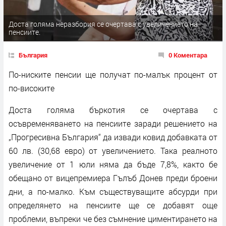
Доста голяма неразбория се очертава с увеличението на
пенсиите.
България
0 Коментара
По-ниските пенсии ще получат по-малък процент от
по-високите
Доста голяма бъркотия се очертава с
осъвременяването на пенсиите заради решението на
„Прогресивна България“ да извади ковид добавката от
60 лв. (30,68 евро) от увеличението. Така реалното
увеличение от 1 юли няма да бъде 7,8%, както бе
обещано от вицепремиера Гълъб Донев преди броени
дни, а по-малко. Към съществуващите абсурди при
определянето на пенсиите ще се добавят още
проблеми, въпреки че без съмнение циментирането на