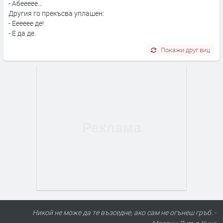
- Абеееее…
Другия го прекъсва уплашен:
- Ееееее де!
- Е да де.
Покажи друг виц
Никой не може да те възседне, ако сам не огънеш гръб. -