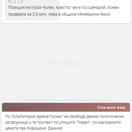
6,121
Позиция на Муса Чолак: Арестът ми е по сценарий, искам
проверка за 3,3 млн. лева в община Минерални бани
Случаен виц
По тоталитарно време пускат на свобода двама политически
затворници и те тръгват по улиците. Гледат - по магазините
цените пак повишени. Единия: