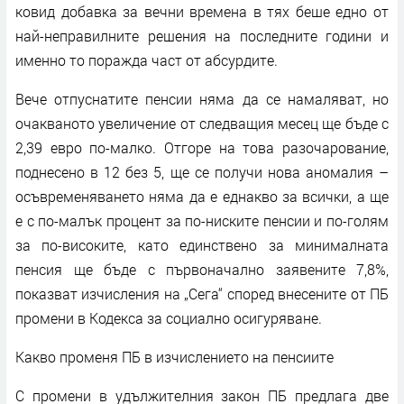
ковид добавка за вечни времена в тях беше едно от
най-неправилните решения на последните години и
именно то поражда част от абсурдите.
Вече отпуснатите пенсии няма да се намаляват, но
очакваното увеличение от следващия месец ще бъде с
2,39 евро по-малко. Отгоре на това разочарование,
поднесено в 12 без 5, ще се получи нова аномалия –
осъвременяването няма да е еднакво за всички, а ще
е с по-малък процент за по-ниските пенсии и по-голям
за по-високите, като единствено за минималната
пенсия ще бъде с първоначално заявените 7,8%,
показват изчисления на „Сега“ според внесените от ПБ
промени в Кодекса за социално осигуряване.
Какво променя ПБ в изчислението на пенсиите
С промени в удължителния закон ПБ предлага две