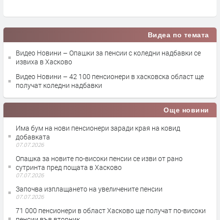
Видеа по темата
Видео Новини – Опашки за пенсии с коледни надбавки се
извиха в Хасково
Видео Новини – 42 100 пенсионери в хасковска област ще
получат коледни надбавки
Още новини
Има бум на нови пенсионери заради края на ковид
добавката
07.07.2026
Опашка за новите по-високи пенсии се изви от рано
сутринта пред пощата в Хасково
07.07.2026
Започва изплащането на увеличените пенсии
07.07.2026
71 000 пенсионери в област Хасково ще получат по-високи
пенсии във вторник