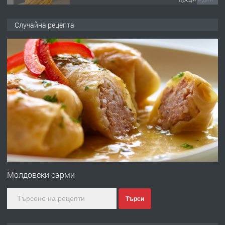
ПРЕДЛАГА
Давам гараж под наем
Случайна рецепта
преди 4 дни
ПРЕДЛАГА
№4120 Магазин/Офис под наем в кв.
Любен Каравелов, Хасково-близо до
градската градина!
преди 4 дни
ПРЕДЛАГА
ПРОСТОРЕН ТРИСТАЕН
АПАРТАМЕНТ В НОВА СГРАДА КВ.
Молдовски сарми
КУБА
Търси
преди 5 дни
ПРЕДЛАГА
Продавам парцел в гр. Хасково кв.