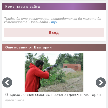
Коментари в сайта
Трябва да сте регистриран потребител за да можете да
коментирате. Правилата -
тук
.
Вход
Още новини от България
Откриха ловния сезон за прелетен дивеч в България
Н
н
преди 6 часа
п