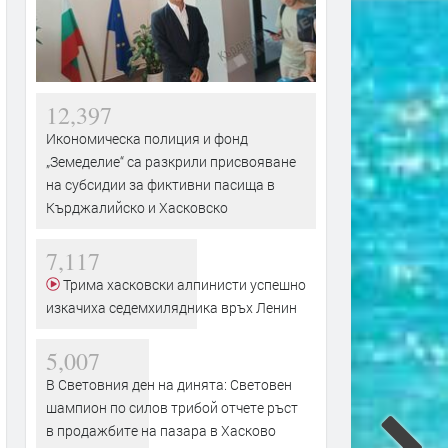
12,397
Икономическа полиция и фонд
„Земеделие“ са разкрили присвояване
на субсидии за фиктивни пасища в
Кърджалийско и Хасковско
7,117
Трима хасковски алпинисти успешно
изкачиха седемхилядника връх Ленин
5,007
В Световния ден на динята: Световен
шампион по силов трибой отчете ръст
в продажбите на пазара в Хасково