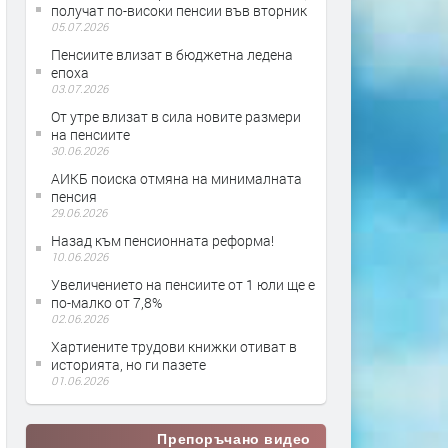
получат по-високи пенсии във вторник
05.07.2026
Пенсиите влизат в бюджетна ледена
епоха
03.07.2026
От утре влизат в сила новите размери
на пенсиите
30.06.2026
АИКБ поиска отмяна на минималната
пенсия
29.06.2026
Назад към пенсионната реформа!
10.06.2026
Увеличението на пенсиите от 1 юли ще е
по-малко от 7,8%
02.06.2026
Хартиените трудови книжки отиват в
историята, но ги пазете
01.06.2026
Препоръчано видео