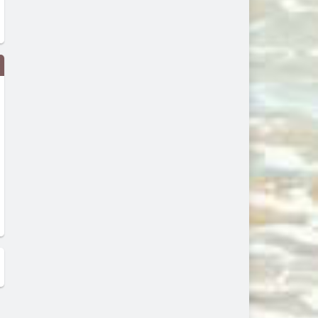
Опашки за пенсии с коледни
След "фалшивите" недели
надбавки се извиха в Хасково
гурбетчии лъснаха и та
менте пенсионери