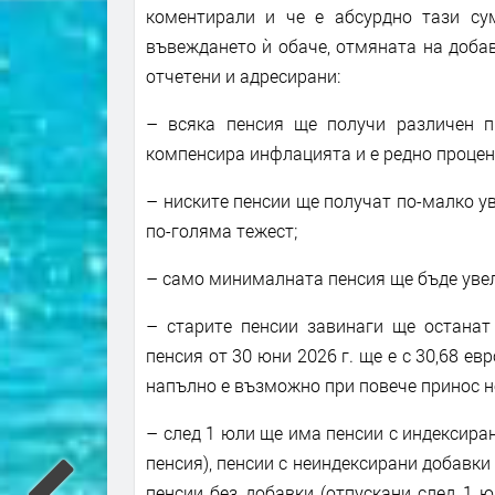
коментирали и че е абсурдно тази су
въвеждането ѝ обаче, отмяната на добав
отчетени и адресирани:
– всяка пенсия ще получи различен п
компенсира инфлацията и е редно процен
– ниските пенсии ще получат по-малко у
по-голяма тежест;
– само минималната пенсия ще бъде увел
– старите пенсии завинаги ще останат 
пенсия от 30 юни 2026 г. ще е с 30,68 ев
напълно е възможно при повече принос но
– след 1 юли ще има пенсии с индексиран
пенсия), пенсии с неиндексирани добавки 
пенсии без добавки (отпускани след 1 ю