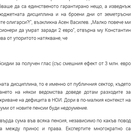
бваше да са единственото гарантирано нещо, а изведнъж
бюджетната дисциплина и на броени дни от земетръсни
те олигарси?!", възкликна Асен Василев. „Малко повече ми
сионери да умрат заради 2 евро“, отвърна му Константин
ва от упоритото натякване, че
бсидии за получен глас (със смешния ефект от 3 млн. евро
ата дисциплина, то е именно от публичния сектор, където
ането на някои ведомства доведе дотам разходите за
криване на дефицита в НОИ. Дори в по-малкия контекст на
уми от новите пенсии буди недоумение.
върда сума във всяка пенсия, независимо по какъв повод
та между принос и права. Експертите многократно са