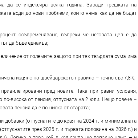
ма да се индексира всяка година. Заради грешката на
ката води до нови проблеми, които няма как да не бъдат
роцент осъвременяване, въпреки че неговата цел е да
тът да бъде еднакъв;
величение от големите, защото при тях твърдата сума има
ичена изцяло по швейцарското правило – точно със 7,8%;
привилегировани пред новите. Така при равни условия,
ро по-висока от пенсия, отпусната на 2 юли. Нещо повече –
вата пенсия да е по-ниска от старата;
и добавки (отпуснатите до края на 2024 г. и минималната
(отпуснатите през 2025 г. и първата половина на 2026 г.) и
ли). Логика в това кой в коя група ще попадне няма – и