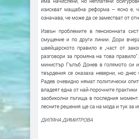
има начислени, но неплатени осигуровк
изискват мащабна реформа – ясно е, че
означава, че може да се заместват от от
Извън проблемите в пенсионната сист
смущение и по други линии. Дори вчер
швейцарското правило е „част от зако
разговори за промяна на това правило“
министър Гълъб Донев в голямото си из
твърдения се оказаха неверни, но днес
Радев очевидно нямат политически опит,
владеят една от най-порочните практики
заобиколни пътища в последния момент.
лесните решения ще са на мода и тук за 
ДИЛЯНА ДИМИТРОВА