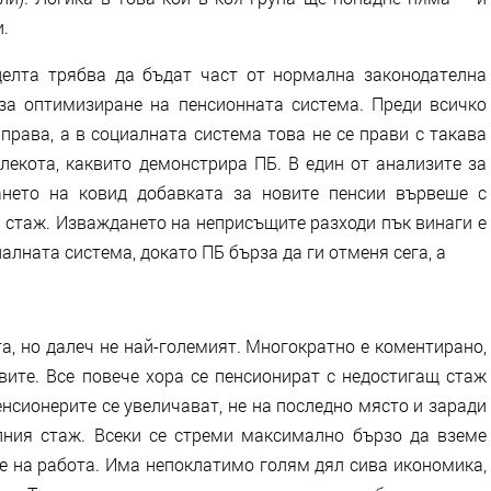
.
целта трябва да бъдат част от нормална законодателна
 за оптимизиране на пенсионната система. Преди всичко
права, а в социалната система това не се прави с такава
лекота, каквито демонстрира ПБ. В един от анализите за
нето на ковид добавката за новите пенсии вървеше с
а стаж. Изваждането на неприсъщите разходи пък винаги е
лната система, докато ПБ бърза да ги отменя сега, а
а, но далеч не най-големият. Многократно е коментирано,
вите. Все повече хора се пенсионират с недостигащ стаж
нсионерите се увеличават, не на последно място и заради
ния стаж. Всеки се стреми максимално бързо да вземе
е на работа. Има непоклатимо голям дял сива икономика,