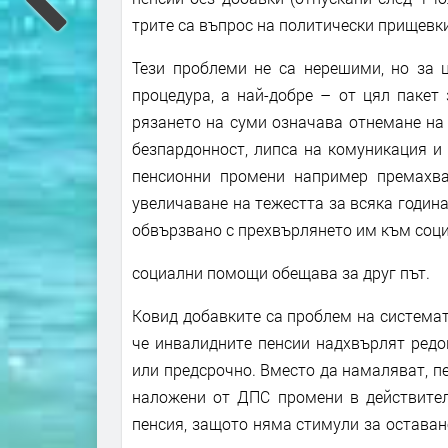
трите са въпрос на политически прищевки
Тези проблеми не са нерешими, но за 
процедура, а най-добре – от цял пакет
рязането на суми означава отнемане на 
безпардонност, липса на комуникация и 
пенсионни промени например премахва
увеличаване на тежестта за всяка годин
обвързвано с прехвърлянето им към социа
социални помощи обещава за друг път.
Ковид добавките са проблем на системат
че инвалидните пенсии надхвърлят редо
или предсрочно. Вместо да намаляват, пе
наложени от ДПС промени в действител
пенсия, защото няма стимули за оставан