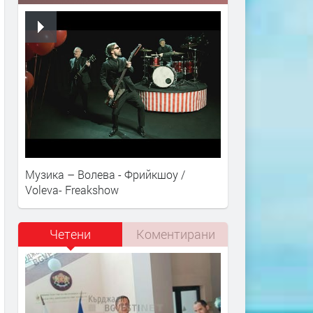
Музика – Волева - Фрийкшоу /
Voleva- Freakshow
Четени
Коментирани