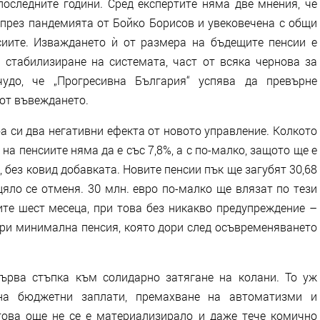
последните години. Сред експертите няма две мнения, че
 през пандемията от Бойко Борисов и увековечена с общи
сиите. Изваждането ѝ от размера на бъдещите пенсии е
 стабилизиране на системата, част от всяка чернова за
удо, че „Прогресивна България“ успява да превърне
 от въвеждането.
а си два негативни ефекта от новото управление. Колкото
на пенсиите няма да е със 7,8%, а с по-малко, защото ще е
 без ковид добавката. Новите пенсии пък ще загубят 30,68
цяло се отменя. 30 млн. евро по-малко ще влязат по тези
ите шест месеца, при това без никакво предупреждение –
при минимална пенсия, която дори след осъвременяването
ърва стъпка към солидарно затягане на колани. То уж
на бюджетни заплати, премахване на автоматизми и
това още не се е материализирало и даже тече комично