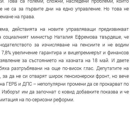
и. Това са големи, сложни, наследени проблеми, които
 не са за първите дни на едно управление. Но това не
немане на права.
ема, действията на новите управляващи предизвикват
а социалният министър Наталия Ефремова твърдеше, че
нодателството за изчисляване на пенсиите и не водим
. 7,8% увеличение гарантира и вицепремиерът и финансов
явление за състоянието на хазната на 18 май. И двете
 бяха разтръбявани на още по-висок глас. Депутатите на
 за да не си отварят широк пенсионерски фронт, но вече
 на ГЕРБ и ДПС – непопулярни промени да се прокарват по
 Изборът им да започнат с ковид добавките показва и че
имитация на по-сериозни реформи.