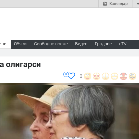
Календар
ини
Обяви
Свободно време
Видео
Градове
eTV
а олигарси
0
0