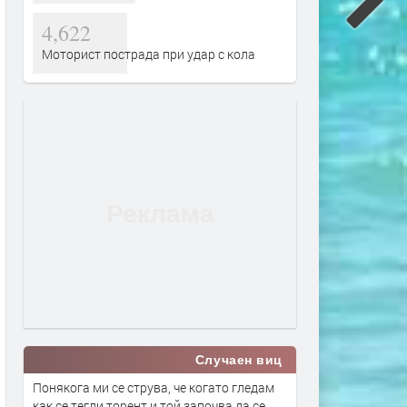
4,622
Моторист пострада при удар с кола
Случаен виц
Понякога ми се струва, че когато гледам
как се тегли торент и той започва да се