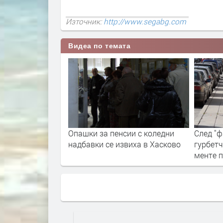
Източник:
http://www.segabg.com
Видеа по темата
ери в хасковска
Опашки за пенсии с коледни
След "
чат коледни
надбавки се извиха в Хасково
гурбет
менте 