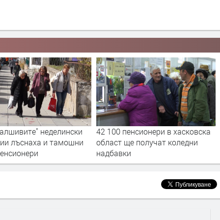
фалшивите" неделински
42 100 пенсионери в хасковска
чии лъснаха и тамошни
област ще получат коледни
пенсионери
надбавки