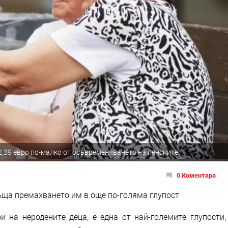
2,39 евро по-малко от осъвременяването на пенсиите.
0 Коментара
ръща премахването им в още по-голяма глупост
и на неродените деца, е една от най-големите глупости,