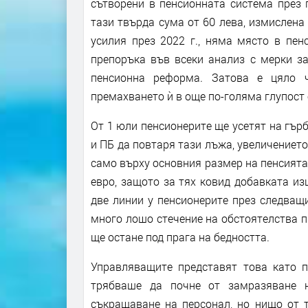
сътворени в пенсионната система през 
тази твърда сума от 60 лева, измислена
усилия през 2022 г., няма място в пен
препоръка във всеки анализ с мерки за
пенсионна реформа. Затова е цяло ч
премахването ѝ в още по-голяма глупост
От 1 юли пенсионерите ще усетят на гърб
и ПБ да повтаря тази лъжа, увеличението 
само върху основния размер на пенсията,
евро, защото за тях ковид добавката из
две линии у пенсионерите през следващ
много лошо стечение на обстоятелства 
ще остане под прага на бедността.
Управляващите представят това като п
трябваше да почне от замразяване 
съкращаване на персонал, но нищо от 