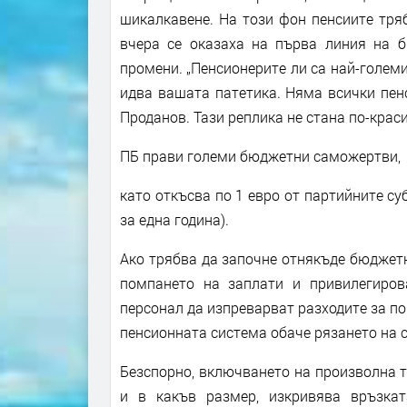
шикалкавене. На този фон пенсиите тря
вчера се оказаха на първа линия на 
промени. „Пенсионерите ли са най-големи
идва вашата патетика. Няма всички пен
Проданов. Тази реплика не стана по-краси
ПБ прави големи бюджетни саможертви,
като откъсва по 1 евро от партийните су
за една година).
Ако трябва да започне отнякъде бюджетн
помпането на заплати и привилегиров
персонал да изпреварват разходите за по
пенсионната система обаче рязането на с
Безспорно, включването на произволна т
и в какъв размер, изкривява връзка