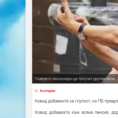
Повечето пенсионери ще получат другия месец 
България
Ковид добавките са глупост, но ПБ прев
Ковид добавката към всяка пенсия, дор