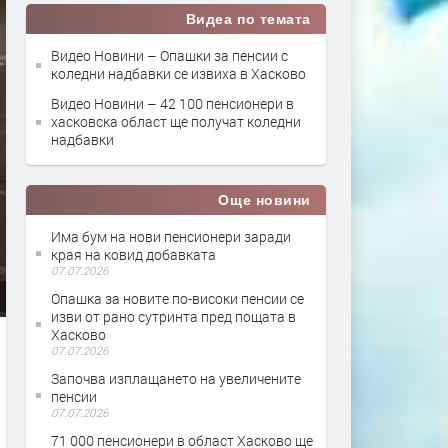
Видеа по темата
Видео Новини – Опашки за пенсии с
коледни надбавки се извиха в Хасково
Видео Новини – 42 100 пенсионери в
хасковска област ще получат коледни
надбавки
Още новини
Има бум на нови пенсионери заради
края на ковид добавката
07.07.2026
Опашка за новите по-високи пенсии се
изви от рано сутринта пред пощата в
Хасково
07.07.2026
Започва изплащането на увеличените
пенсии
07.07.2026
71 000 пенсионери в област Хасково ще