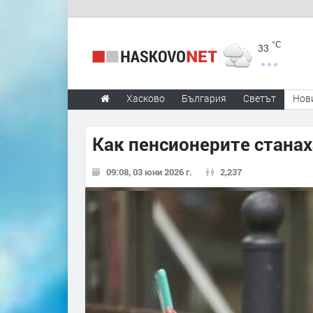
°C
33
Хасково
България
Светът
Нов
Как пенсионерите станах
09:08, 03 юни 2026 г.
2,237