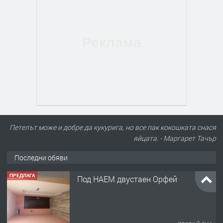
Петелът може и добре да кукурига, но все пак кокошката снася
яйцата. - Маргарет Тачър
Последни обяви
ПРЕДЛАГА
Под НАЕМ двустаен Орфей