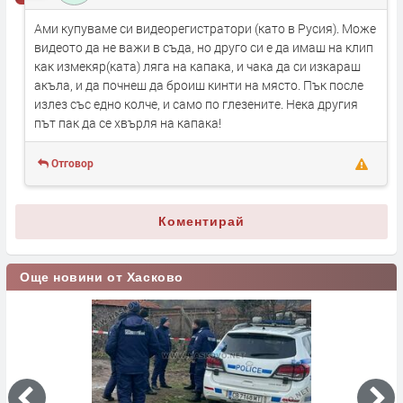
Ами купуваме си видеорегистратори (като в Русия). Може
видеото да не важи в съда, но друго си е да имаш на клип
как измекяр(ката) ляга на капака, и чака да си изкараш
акъла, и да почнеш да броиш кинти на място. Пък после
излез със едно колче, и само по глезените. Нека другия
път пак да се хвърля на капака!
Отговор
Коментирай
Още новини от Хасково