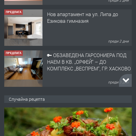
преди 2 дни
ПРЕДЛАГА
Нов апартамент на ул. Липа до
Езикова гимназия
преди 2 дни
ПРЕДЛАГА
🔑 ОБЗАВЕДЕНА ГАРСОНИЕРА ПОД
НАЕМ В КВ. „ОРФЕЙ“ – ДО
КОМПЛЕКС „ВЕСПРЕМ“, ГР. ХАСКОВО
преди 3 дни
ПРЕДЛАГА
НАПЪЛНО ОБЗАВЕДЕН И
Случайна рецепта
ОБОРУДВАН ТРИСТАЕН
АПАРТАМЕНТ В ЦЕНТЪРА НА ГР.
ХАСКОВО
преди 4 дни
ПРЕДЛАГА