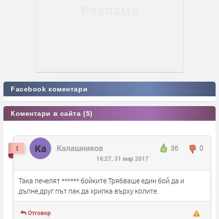
Facebook коментари
Коментари в сайта (5)
Ка
Калашников
36
0
1
16:27, 31 мар 2017
Така печелят ****** бойките.Трябваше един бой да и
дъпне,друг път пак да хрипка върху колите.
Отговор