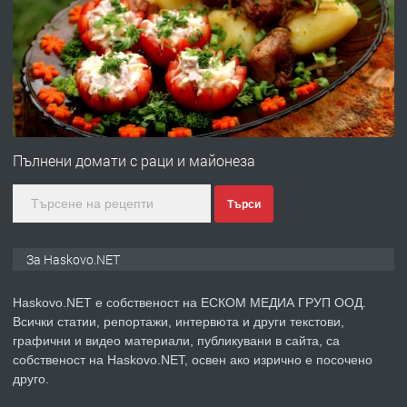
Давам гараж под наем
преди 4 дни
ПРЕДЛАГА
№4120 Магазин/Офис под наем в кв.
Любен Каравелов, Хасково-близо до
Пълнени домати с раци и майонеза
градската градина!
Търси
преди 4 дни
ПРЕДЛАГА
ПРОСТОРЕН ТРИСТАЕН
За Haskovo.NET
АПАРТАМЕНТ В НОВА СГРАДА КВ.
КУБА
Haskovo.NET е собственост на ЕСКОМ МЕДИА ГРУП ООД.
Всички статии, репортажи, интервюта и други текстови,
преди 5 дни
графични и видео материали, публикувани в сайта, са
собственост на Haskovo.NET, освен ако изрично е посочено
ПРЕДЛАГА
Продавам парцел в гр. Хасково кв.
друго.
Хисаря до ток, вода,канализация,