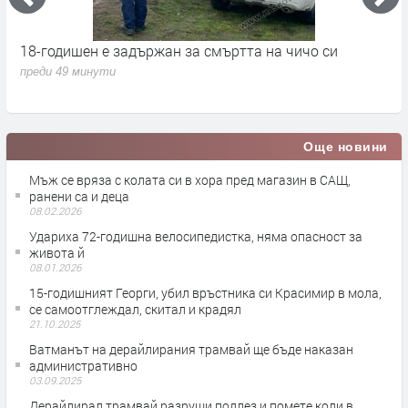
18-годишен е задържан за смъртта на чичо си
„
преди 49 минути
п
Още новини
Мъж се вряза с колата си в хора пред магазин в САЩ,
ранени са и деца
08.02.2026
Удариха 72-годишна велосипедистка, няма опасност за
живота й
08.01.2026
15-годишният Георги, убил връстника си Красимир в мола,
се самоотглеждал, скитал и крадял
21.10.2025
Ватманът на дерайлирания трамвай ще бъде наказан
административно
03.09.2025
Дерайлирал трамвай разруши подлез и помете коли в