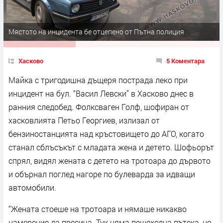
Мястото на инцидента бе отцепено от Пътна полиция
Хасково
5 Коментара
Майка с тригодишна дъщеря пострада леко при
инцидент на бул. “Васил Левски” в Хасково днес в
ранния следобед. Фолксваген Голф, шофиран от
хасковлията Петьо Георгиев, излизал от
бензиностанцията над кръстовището до АГО, когато
станал сблъсъкът с младата жена и детето. Шофьорът
спрял, видял жената с детето на тротоара до дървото
и обърнал поглед нагоре по булеварда за идващи
автомобили.
“Жената стоеше на тротоара и нямаше никакво
намерение да пресича. Тук няма пешеходна пътека, но