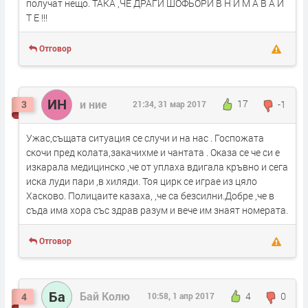
получат нещо. ТАКА ,ЧЕ ДРАГИ ШОФЬОРИ В Н И М А В А Й
Т Е !!!
Отговор
ИН
и ние
17
-1
3
21:34, 31 мар 2017
Ужас,същата ситуация се случи и на нас . Госпожата
скочи пред колата,закачихме и чантата . Оказа се че си е
изкарала медицинско ,че от уплаха вдигала кръвно и сега
иска луди пари ,в хиляди. Тоя цирк се играе из цяло
Хасково. Полицаите казаха, ,че са безсилни.Добре ,че в
съда има хора със здрав разум и вече им знаят номерата.
Отговор
Ба
Бай Колю
4
0
4
10:58, 1 апр 2017