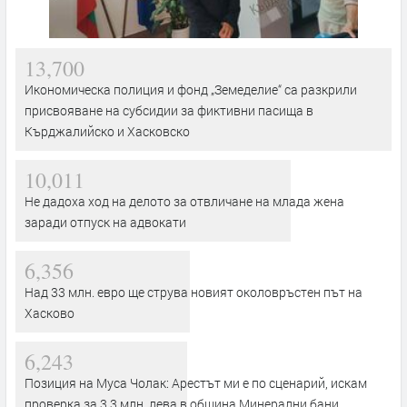
13,700
Икономическа полиция и фонд „Земеделие“ са разкрили
присвояване на субсидии за фиктивни пасища в
Кърджалийско и Хасковско
10,011
Не дадоха ход на делото за отвличане на млада жена
заради отпуск на адвокати
6,356
Над 33 млн. евро ще струва новият околовръстен път на
Хасково
6,243
Позиция на Муса Чолак: Арестът ми е по сценарий, искам
проверка за 3,3 млн. лева в община Минерални бани