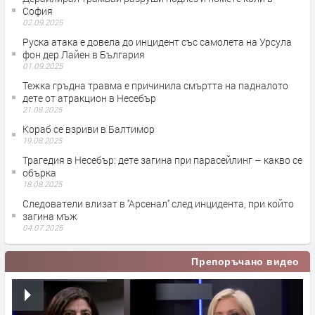
София
02.09.2025
Руска атака е довела до инцидент със самолета на Урсула
фон дер Лайен в България
01.09.2025
Тежка гръдна травма е причинила смъртта на падналото
дете от атракцион в Несебър
21.08.2025
Кораб се взриви в Балтимор
19.08.2025
Трагедия в Несебър: дете загина при парасейлинг – какво се
обърка
18.08.2025
Следователи влизат в ''Арсенал'' след инцидента, при който
загина мъж
04.07.2025
Препоръчано видео