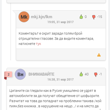
Mk
mkj.kjn/lkm
0
-15
19:05, 31 мар 2017
Коментарът е скрит заради голям брой
отрицателни гласове. За да видите коментара,
натиснете
тук
Вн
ВНИМАВАЙТЕ
40
-1
2
16:38, 31 мар 2017
Циганите са гледали как в Русия умишлено се удрят в
автомобилите за да получат обещетение от шофьорите.
Разчитат на това да попаднат на проблемни такива /кой
пиян,без книжка , в нарушение на нещо.../ и на място да