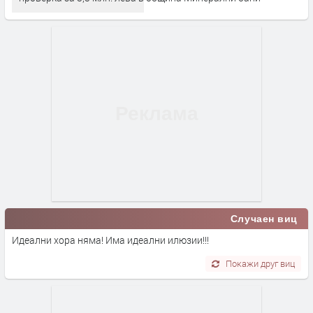
Случаен виц
Идеални хора няма! Има идеални илюзии!!!
Покажи друг виц