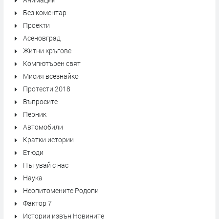
Без коментар
Проекти
Асеновград
Житни кръгове
Компютърен свят
Мисия всезнайко
Протести 2018
Въпросите
Перник
Автомобили
Кратки истории
Етюди
Пътувай с нас
Наука
Неопитомените Родопи
Фактор 7
Истории извън Новините