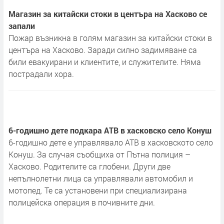
Магазин за китайски стоки в центъра на Хасково се
запали
Пожар възникна в голям магазин за китайски стоки в
центъра на Хасково. Заради силно задимяване са
били евакуирани и клиентите, и служителите. Няма
пострадали хора.
6-годишно дете подкара АТВ в хасковско село Конуш
6-годишно дете е управлявало АТВ в хасковското село
Конуш. За случая съобщиха от Пътна полиция –
Хасково. Родителите са глобени. Други две
непълнолетни лица са управлявали автомобил и
мотопед. Те са установени при специализирана
полицейска операция в почивните дни.