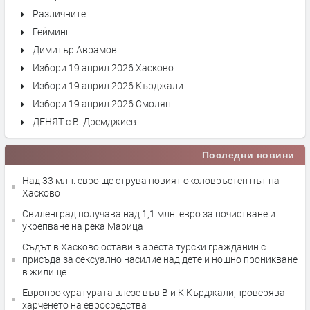
Различните
Гейминг
Димитър Аврамов
Избори 19 април 2026 Хасково
Избори 19 април 2026 Кърджали
Избори 19 април 2026 Смолян
ДЕНЯТ с В. Дремджиев
Последни новини
Над 33 млн. евро ще струва новият околовръстен път на
Хасково
Свиленград получава над 1,1 млн. евро за почистване и
укрепване на река Марица
Съдът в Хасково остави в ареста турски гражданин с
присъда за сексуално насилие над дете и нощно проникване
в жилище
Европрокуратурата влезе във В и К Кърджали,проверява
харченето на евросредства