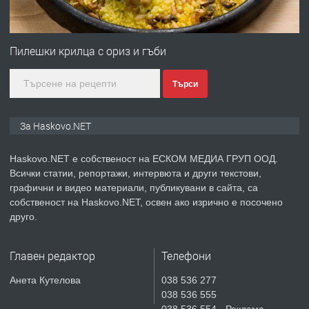
ПРЕДЛАГА
№4120 Магазин/Офис под наем в кв.
Любен Каравелов, Хасково-близо до
Пилешки крилца с ориз и гъби
градската градина!
Търси
преди 2 дни
ПРЕДЛАГА
ПРОСТОРЕН ТРИСТАЕН
За Haskovo.NET
АПАРТАМЕНТ В НОВА СГРАДА КВ.
КУБА
Haskovo.NET е собственост на ЕСКОМ МЕДИА ГРУП ООД.
Всички статии, репортажи, интервюта и други текстови,
преди 3 дни
графични и видео материали, публикувани в сайта, са
собственост на Haskovo.NET, освен ако изрично е посочено
ПРЕДЛАГА
Продавам парцел в гр. Хасково кв.
друго.
Хисаря до ток, вода,канализация,
асфалт 0889 537 426
Главен редактор
Телефони
преди 3 дни
Анета Кутелова
038 536 277
038 536 555
ПРЕДЛАГА
СГЛОБЯВАНЕ НА МЕБЕЛИ.