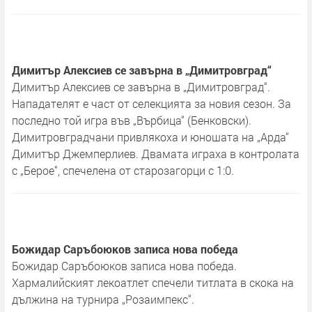
Димитър Алексиев се завърна в „Димитровград“
Димитър Алексиев се завърна в „Димитровград“.
Нападателят е част от селекцията за новия сезон. За
последно той игра във „Върбица“ (Бенковски).
Димитровградчани привлякоха и юношата на „Арда“
Димитър Джемперлиев. Двамата играха в контролата
с „Берое“, спечелена от старозагорци с 1:0.
Божидар Саръбоюков записа нова победа
Божидар Саръбоюков записа нова победа.
Хармалийският лекоатлет спечели титлата в скока на
дължина на турнира „Розаимпекс“.