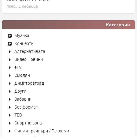
преди 1 седмица
п
Категории
Музика
Концерти
Алтернативата
Видео Новини
eTV
Смолян
Димитровград
Други
Забавни
Без формат
TED
Спортна зона
Филми трейлъри / Реклами