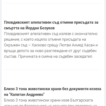
Пловдивският апелативен съд отмени присъдата за
смъртта на Йордан Бозуков
Пловдивският апелативен съд излезе с окончателно
решение, с което изцяло отменя присъдата на
Окръжен съд – Хасково срещу Лютви Ахмед Хасан и
връща делото за ново разглеждане от друг съдебен
състав. Причината е смяна на съдебен заседател.
Близо 3 тона животински храни без документи иззеха
на "Капитан Андреево"
Близо 3 тона животински храни иззе Българската
агенция по безопасност на храните при проверка на