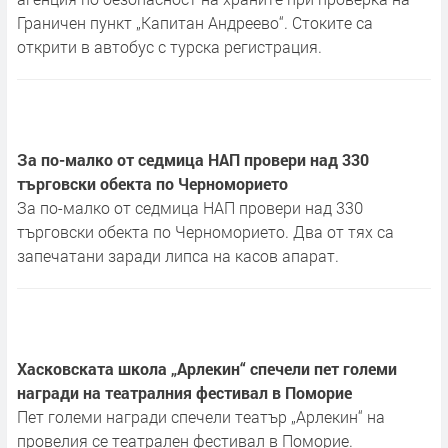
Граничен пункт „Капитан Андреево“. Стоките са
открити в автобус с турска регистрация.
За по-малко от седмица НАП провери над 330
търговски обекта по Черноморието
За по-малко от седмица НАП провери над 330
търговски обекта по Черноморието. Два от тях са
запечатани заради липса на касов апарат.
Хасковската школа „Арлекин“ спечели пет големи
награди на театралния фестивал в Поморие
Пет големи награди спечели театър „Арлекин“ на
провелия се театрален фестивал в Поморие.