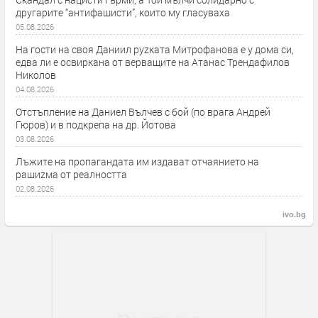
другарите “антифашисти”, които му гласуваха
05.08.2026
На гости на своя Даниил руzката Митрофанова е у дома си,
едва ли е освиркана от верващите на Атанас Трендафилов
Николов
04.08.2026
Отстъпление на Даниел Вълчев с бой (по врага Андрей
Гюров) и в подкрепа на др. Йотова
03.08.2026
Лъжите на пропагандата им издават отчаянието на
рашиzма от реалността
02.08.2026
ivo.bg