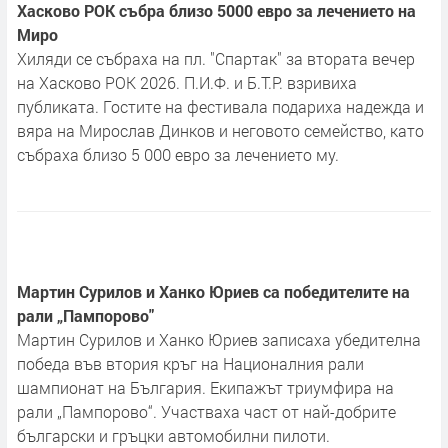
Хасково РОК събра близо 5000 евро за лечението на
Миро
Хиляди се събраха на пл. "Спартак" за втората вечер
на Хасково РОК 2026. П.И.Ф. и Б.Т.Р. взривиха
публиката. Гостите на фестивала подариха надежда и
вяра на Мирослав Динков и неговото семейство, като
събраха близо 5 000 евро за лечението му.
Мартин Сурилов и Ханко Юриев са победителите на
рали „Пампорово"
Мартин Сурилов и Ханко Юриев записаха убедителна
победа във втория кръг на Националния рали
шампионат на България. Екипажът триумфира на
рали „Пампорово“. Участваха част от най-добрите
български и гръцки автомобилни пилоти.