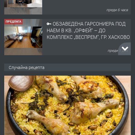
преди 6 часа
ПРЕДЛАГА
🔑 ОБЗАВЕДЕНА ГАРСОНИЕРА ПОД
НАЕМ В КВ. „ОРФЕЙ“ – ДО
КОМПЛЕКС „ВЕСПРЕМ“, ГР. ХАСКОВО
преди 1 ден
ПРЕДЛАГА
НАПЪЛНО ОБЗАВЕДЕН И
Случайна рецепта
ОБОРУДВАН ТРИСТАЕН
АПАРТАМЕНТ В ЦЕНТЪРА НА ГР.
ХАСКОВО
преди 2 дни
ПРЕДЛАГА
Давам гараж под наем
преди 2 дни