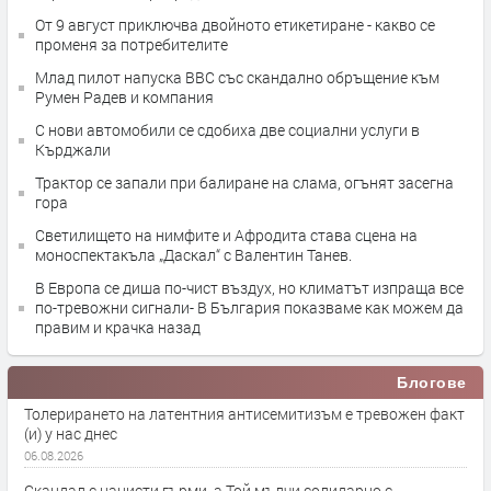
От 9 август приключва двойното етикетиране - какво се
променя за потребителите
Млад пилот напуска ВВС със скандално обръщение към
Румен Радев и компания
С нови автомобили се сдобиха две социални услуги в
Кърджали
Трактор се запали при балиране на слама, огънят засегна
гора
Светилището на нимфите и Афродита става сцена на
моноспектакъла „Даскал“ с Валентин Танев.
В Европа се диша по-чист въздух, но климатът изпраща все
по-тревожни сигнали- В България показваме как можем да
правим и крачка назад
Блогове
Толерирането на латентния антисемитизъм е тревожен факт
(и) у нас днес
06.08.2026
Скандал с нацисти гърми, а Той мълчи солидарно с