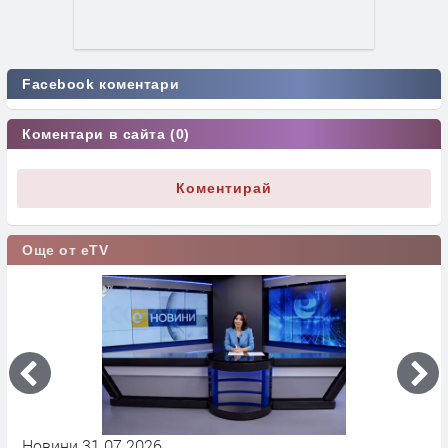
Facebook коментари
Коментари в сайта (0)
Коментирай
Още от eTV
Новини 31 07 2026
Н