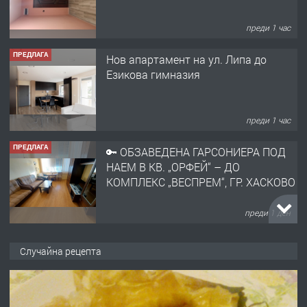
преди 1 час
ПРЕДЛАГА
Нов апартамент на ул. Липа до
Езикова гимназия
преди 1 час
ПРЕДЛАГА
🔑 ОБЗАВЕДЕНА ГАРСОНИЕРА ПОД
НАЕМ В КВ. „ОРФЕЙ“ – ДО
КОМПЛЕКС „ВЕСПРЕМ“, ГР. ХАСКОВО
преди 1 ден
ПРЕДЛАГА
НАПЪЛНО ОБЗАВЕДЕН И
Случайна рецепта
ОБОРУДВАН ТРИСТАЕН
АПАРТАМЕНТ В ЦЕНТЪРА НА ГР.
ХАСКОВО
преди 2 дни