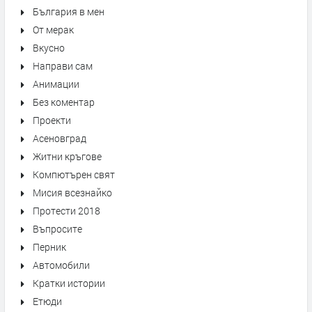
България в мен
От мерак
Вкусно
Направи сам
Анимации
Без коментар
Проекти
Асеновград
Житни кръгове
Компютърен свят
Мисия всезнайко
Протести 2018
Въпросите
Перник
Автомобили
Кратки истории
Етюди