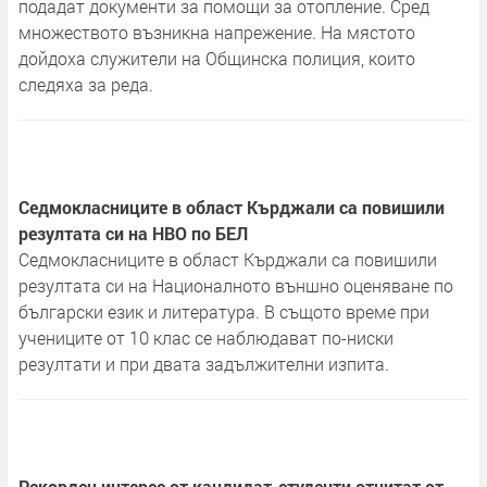
подадат документи за помощи за отопление. Сред
множеството възникна напрежение. На мястото
дойдоха служители на Общинска полиция, които
следяха за реда.
Седмокласниците в област Кърджали са повишили
резултата си на НВО по БЕЛ
Седмокласниците в област Кърджали са повишили
резултата си на Националното външно оценяване по
български език и литература. В същото време при
учениците от 10 клас се наблюдават по-ниски
резултати и при двата задължителни изпита.
Рекорден интерес от кандидат-студенти отчитат от