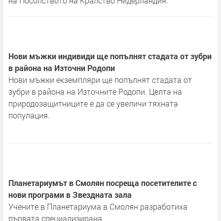
на Посолството на Кралство Нидерландия.
Нови мъжки индивиди ще попълнят стадата от зубри
в района на Източни Родопи
Нови мъжки екземпляри ще попълнят стадата от
зубри в района на Източните Родопи. Целта на
природозащитниците е да се увеличи тяхната
популация.
Планетариумът в Смолян посреща посетителите с
нови програми в Звездната зала
Учените в Планетариума в Смолян разработиха
първата специализирана