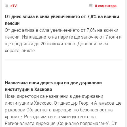
eTV
0 коментара
От днес влиза в сила увеличението от 7,8% на всички
пенсии
От днес влиза в сила увеличението от 7,8% на всички
пенсии. Изплащането на парите ще започне от 7 юли и
ще продължи до 20 включително. Доволни ли са
хората, вижте.
Назначиха нови директори на две държавни
институции в Хасково
Нови директори са назначени в две държавни
институции в Хасково. От днес д-р Георги Атанасов ще
ръковови Областната дирекция по безопасност на
храните. Рокада има и в ръководството на
Регионалната дирекция „Социално подпомагане“. От