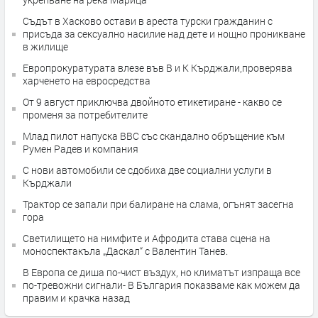
Съдът в Хасково остави в ареста турски гражданин с
присъда за сексуално насилие над дете и нощно проникване
в жилище
Европрокуратурата влезе във В и К Кърджали,проверява
харченето на евросредства
От 9 август приключва двойното етикетиране - какво се
променя за потребителите
Млад пилот напуска ВВС със скандално обръщение към
Румен Радев и компания
С нови автомобили се сдобиха две социални услуги в
Кърджали
Трактор се запали при балиране на слама, огънят засегна
гора
Светилището на нимфите и Афродита става сцена на
моноспектакъла „Даскал“ с Валентин Танев.
В Европа се диша по-чист въздух, но климатът изпраща все
по-тревожни сигнали- В България показваме как можем да
правим и крачка назад