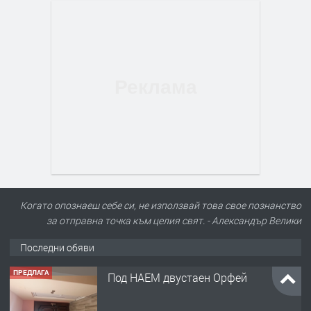
Когато опознаеш себе си, не използвай това свое познанство
за отправна точка към целия свят. - Александър Велики
Последни обяви
ПРЕДЛАГА
Под НАЕМ двустаен Орфей