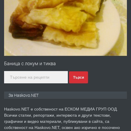
ПРЕДЛАГА
Давам гараж под наем
преди 2 дни
ПРЕДЛАГА
№4120 Магазин/Офис под наем в кв.
Любен Каравелов, Хасково-близо до
Баница с локум и тиква
градската градина!
Търси
преди 2 дни
ПРЕДЛАГА
ПРОСТОРЕН ТРИСТАЕН
За Haskovo.NET
АПАРТАМЕНТ В НОВА СГРАДА КВ.
КУБА
Haskovo.NET е собственост на ЕСКОМ МЕДИА ГРУП ООД.
Всички статии, репортажи, интервюта и други текстови,
преди 3 дни
графични и видео материали, публикувани в сайта, са
собственост на Haskovo.NET, освен ако изрично е посочено
ПРЕДЛАГА