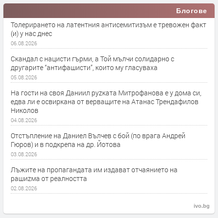
Блогове
Толерирането на латентния антисемитизъм е тревожен факт
(и) у нас днес
06.08.2026
Скандал с нацисти гърми, а Той мълчи солидарно с
другарите “антифашисти”, които му гласуваха
05.08.2026
На гости на своя Даниил руzката Митрофанова е у дома си,
едва ли е освиркана от верващите на Атанас Трендафилов
Николов
04.08.2026
Отстъпление на Даниел Вълчев с бой (по врага Андрей
Гюров) и в подкрепа на др. Йотова
03.08.2026
Лъжите на пропагандата им издават отчаянието на
рашиzма от реалността
02.08.2026
ivo.bg