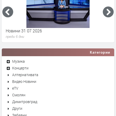
Новини 31 07 2026
Н
преди 6 дни
п
Категории
Музика
Концерти
Алтернативата
Видео Новини
eTV
Смолян
Димитровград
Други
Забавни