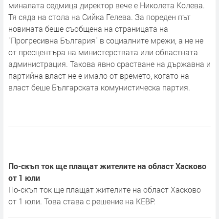
миналата седмица директор вече е Николета Колева.
Тя сяда на стола на Сийка Гелева. За пореден път
новината беше съобщена на страницата на
"Прогресивна България" в социалните мрежи, а не не
от пресцентъра на министерствата или областната
администрация. Такова явно срастване на държавна и
партийна власт не е имало от времето, когато на
власт беше Българската комунистическа партия.
По-скъп ток ще плащат жителите на област Хасково
от 1 юли
По-скъп ток ще плащат жителите на област Хасково
от 1 юли. Това става с решение на КЕВР.