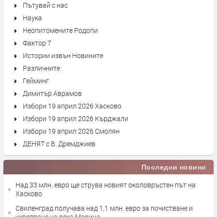
Пътувай с нас
Наука
Неопитомените Родопи
Фактор 7
Истории извън Новините
Различните
Гейминг
Димитър Аврамов
Избори 19 април 2026 Хасково
Избори 19 април 2026 Кърджали
Избори 19 април 2026 Смолян
ДЕНЯТ с В. Дремджиев
Последни новини
Над 33 млн. евро ще струва новият околовръстен път на
Хасково
Свиленград получава над 1,1 млн. евро за почистване и
укрепване на река Марица