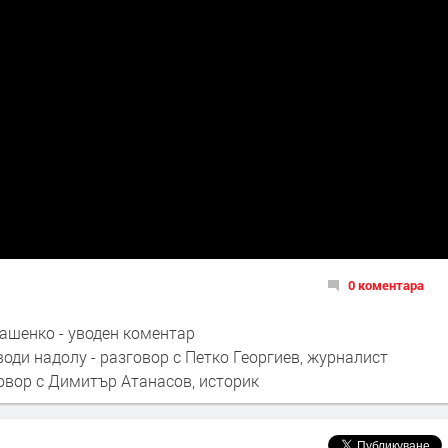
0 коментара
кашенко - уводен коментар
 води надолу - разговор с Петко Георгиев, журналист
говор с Димитър Атанасов, историк