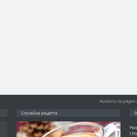
Колкото по-рядко 
Случайна рецепта
З
Has
ГРУ