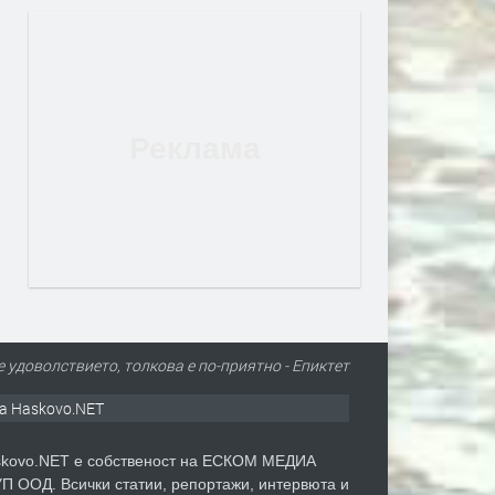
е удоволствието, толкова е по-приятно - Епиктет
а Haskovo.NET
kovo.NET е собственост на ЕСКОМ МЕДИА
П ООД. Всички статии, репортажи, интервюта и