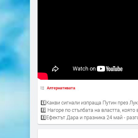
Алтернативата
1️⃣Какви сигнали изпраща Путин през Лу
2️⃣ Нагоре по стълбата на властта, която
3️⃣Ефектът Дара и празника 24 май - раз