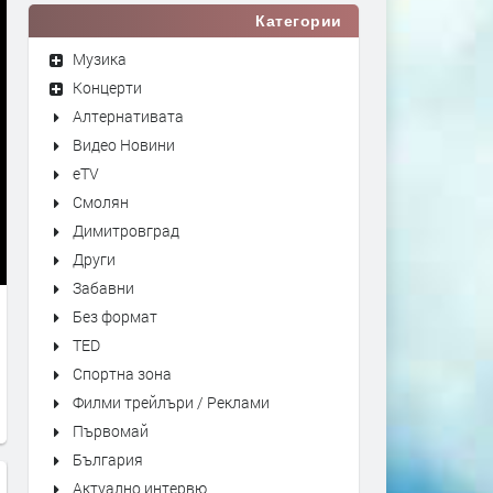
Категории
Музика
Концерти
Алтернативата
Видео Новини
eTV
Смолян
Димитровград
Други
Забавни
Без формат
TED
Спортна зона
Филми трейлъри / Реклами
Първомай
България
Актуално интервю