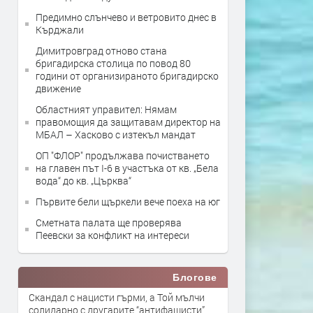
Предимно слънчево и ветровито днес в
Кърджали
Димитровград отново стана
бригадирска столица по повод 80
години от организираното бригадирско
движение
Областният управител: Нямам
правомощия да защитавам директор на
МБАЛ – Хасково с изтекъл мандат
ОП "ФЛОР" продължава почистването
на главен път I-6 в участъка от кв. „Бела
вода“ до кв. „Църква“
Първите бели щъркели вече поеха на юг
Сметната палата ще провeрява
Пеевски за конфликт на интереси
Блогове
Скандал с нацисти гърми, а Той мълчи
солидарно с другарите “антифашисти”,