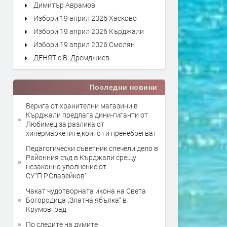
Димитър Аврамов
Избори 19 април 2026 Хасково
Избори 19 април 2026 Кърджали
Избори 19 април 2026 Смолян
ДЕНЯТ с В. Дремджиев
Последни новини
Верига от хранителни магазини в
Кърджали предлага дини-гиганти от
Любимец за разлика от
хипермаркетите,които ги пренебрегват
Педагогически съветник спечели дело в
Районния съд в Кърджали срещу
незаконно уволнение от
СУ“П.Р.Славейков“
Чакат чудотворната икона на Света
Богородица „Златна ябълка“ в
Крумовград
По следите на думите