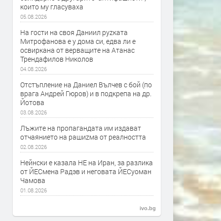
които му гласуваха
05.08.2026
На гости на своя Даниил руzката
Митрофанова е у дома си, едва ли е
освиркана от верващите на Атанас
Трендафилов Николов
04.08.2026
Отстъпление на Даниел Вълчев с бой (по
врага Андрей Гюров) и в подкрепа на др.
Йотова
03.08.2026
Лъжите на пропагандата им издават
отчаянието на рашиzма от реалността
02.08.2026
Нейнски е казала НЕ на Иран, за разлика
от ЙЕСмена Радэв и неговата ЙЕСуоман
Чамова
01.08.2026
ivo.bg