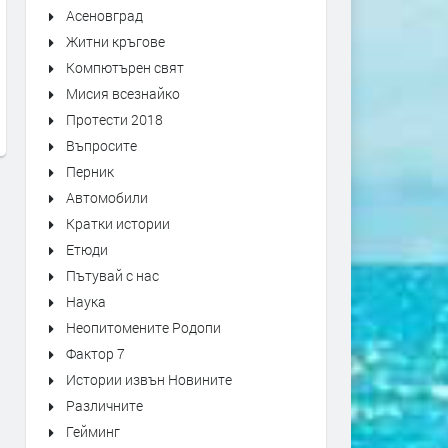
Асеновград
Житни кръгове
Компютърен свят
АЛТЕРНАТИВАТА С ИЛИЯН
АЛТЕРНАТИВАТА С КАЛИ
Мисия всезнайко
ВАСИЛЕВ | 03.07.2026
МАНОЛОВ | 01.07.2026
Протести 2018
преди 1 месец
преди 1 месец
Въпросите
Перник
Автомобили
Кратки истории
Етюди
Пътувай с нас
Наука
Неопитомените Родопи
Фактор 7
Истории извън Новините
Различните
Гейминг