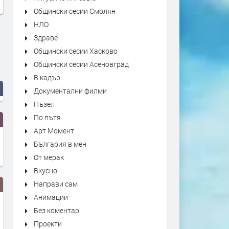
Общински сесии Смолян
НЛО
Здраве
Общински сесии Хасково
Общински сесии Асеновград
В кадър
Документални филми
Пъзел
По пътя
Арт Момент
България в мен
От мерак
Вкусно
Направи сам
Анимации
Без коментар
Проекти