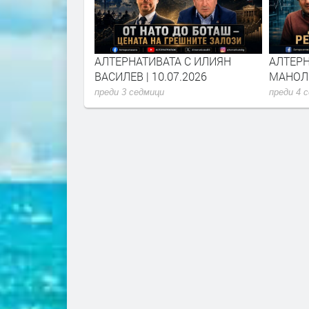
А С ИЛИЯН
АЛТЕРНАТИВАТА С ИЛИЯН
АЛТЕРН
6.2026
ВАСИЛЕВ | 10.07.2026
МАНОЛО
преди 3 седмици
преди 4 