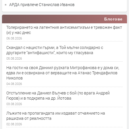
АРДА привлече Станислав Иванов
Блогове
Толерирането на латентния антисемитизъм е тревожен факт
(и) у нас днес
06.08.2026
Скандал с нацисти гърми, а Той мълчи солидарно с
другарите “антифашисти”, които му гласуваха
05.08.2026
На гости на своя Даниил руzката Митрофанова е у дома си,
едва ли е освиркана от верващите на Атанас Трендафилов
Николов
04.08.2026
Отстъпление на Даниел Вълчев с бой (по врага Андрей
Гюров) и в подкрепа на др. Йотова
03.08.2026
Лъжите на пропагандата им издават отчаянието на
рашиzма от реалността
02.08.2026