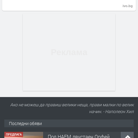
ivo.bg
Ако не можеш да правиш велики неща, прави малки по велик
начин. - Наполеон Хил
Последни обяви
ПРЕДЛАГА
Под НАЕМ двустаен Орфей