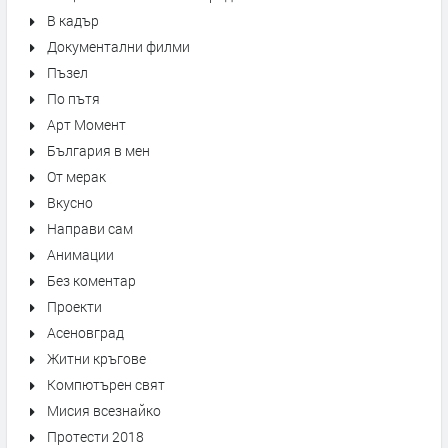
В кадър
Документални филми
Пъзел
По пътя
Арт Момент
България в мен
От мерак
Вкусно
Направи сам
Анимации
Без коментар
Проекти
Асеновград
Житни кръгове
Компютърен свят
Мисия всезнайко
Протести 2018