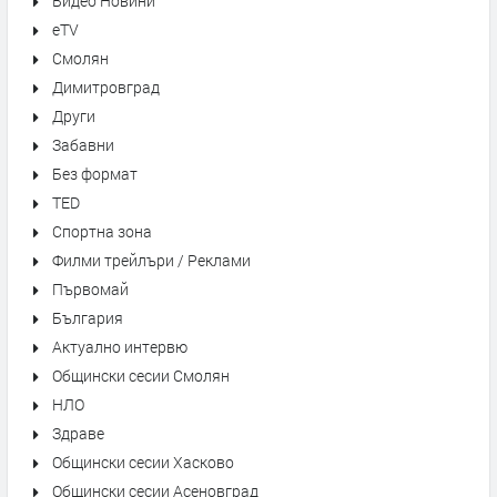
Видео Новини
eTV
Смолян
Димитровград
Други
Забавни
Без формат
TED
Спортна зона
Филми трейлъри / Реклами
Първомай
България
Актуално интервю
Общински сесии Смолян
НЛО
Здраве
Общински сесии Хасково
Общински сесии Асеновград