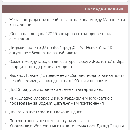
Последни новини
Жена пострада при преобръщане на кола между Манастир и
Книжовник
„Опера на площада“ 2026 завършва с грандиозен гала
спектакъл
Диджей партито „Unlimited“ пред „Св. Ал. Невски“ на 23
август ще е безплатно за публиката
Осмият международен литературен форум „Братство“ събра
творци от пет държави в Ардино
Язовир „Тракиец“ с тревожен дисбаланс: водата влиза почти
незабележимо, а разходът е над 100 пъти по-голям
До 36 градуса и слънчево време в България днес
Инж.Славчо Славков:В и К в Кърджали многократно е
проверяван за Водния цикъл,нямам притеснения
До 36° и опасни жеги в Хасково и днес
Поредно посегателство върху паметта на
Кърджали,събориха къщата на големия поет Давид Овадия