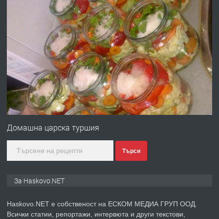
ХАСКОВО
преди 2 дни
ПРЕДЛАГА
Давам гараж под наем
преди 2 дни
ПРЕДЛАГА
№4120 Магазин/Офис под наем в кв.
Любен Каравелов, Хасково-близо до
Домашна царска туршия
градската градина!
Търси
преди 2 дни
ПРЕДЛАГА
ПРОСТОРЕН ТРИСТАЕН
За Haskovo.NET
АПАРТАМЕНТ В НОВА СГРАДА КВ.
КУБА
Haskovo.NET е собственост на ЕСКОМ МЕДИА ГРУП ООД.
Всички статии, репортажи, интервюта и други текстови,
преди 3 дни