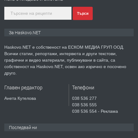
преди 2 дни
Търси
ПРЕДЛАГА
ПРОСТОРЕН ТРИСТАЕН
За Haskovo.NET
АПАРТАМЕНТ В НОВА СГРАДА КВ.
КУБА
Haskovo.NET е собственост на ЕСКОМ МЕДИА ГРУП ООД.
Всички статии, репортажи, интервюта и други текстови,
преди 3 дни
графични и видео материали, публикувани в сайта, са
собственост на Haskovo.NET, освен ако изрично е посочено
ПРЕДЛАГА
Продавам парцел в гр. Хасково кв.
друго.
Хисаря до ток, вода,канализация,
асфалт 0889 537 426
Главен редактор
Телефони
преди 3 дни
Анета Кутелова
038 536 277
038 536 555
ПРЕДЛАГА
СГЛОБЯВАНЕ НА МЕБЕЛИ.
038 536 554 - Реклама
Последвай ни
преди 3 дни