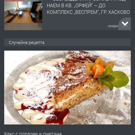
НАЕМ В КВ. „ОРФЕЙ“ – ДО
КОМПЛЕКС „ВЕСПРЕМ“, ГР. ХАСКОВО
преди 1 ден
ПРЕДЛАГА
НАПЪЛНО ОБЗАВЕДЕН И
Случайна рецепта
ОБОРУДВАН ТРИСТАЕН
АПАРТАМЕНТ В ЦЕНТЪРА НА ГР.
ХАСКОВО
преди 2 дни
ПРЕДЛАГА
Давам гараж под наем
преди 2 дни
ПРЕДЛАГА
№4120 Магазин/Офис под наем в кв.
Любен Каравелов, Хасково-близо до
Кекс с плодове и сметана
градската градина!