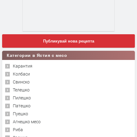
Публикувай нова рецепта
Категории в Ястия с месо
Карантия
Колбаси
Свинско
Телешко
Пилешко
Патешко
Пуешко
Агнешко месо
Риба