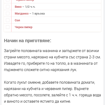
Вино
– 1/2 ч.ч.
Магданоз
– 1 връзка
Сол
Черен пипер
Начин на приготвяне
Загрейте половината мазнина и запържете от всички
страни месото, нарязано на кубчета със страна 2-3 см.
Извадете го, приберете го на топло, а в мазнината от
пърженето сложете ситно нарязания лук.
Когато лукът омекне, добавете половината домати,
нарязани на кубчета и червения пипер. Върнете
обратно месото, посолете, залейте с 1 ч.ч. гореща вода
и виното и оставете ястието да кипне.