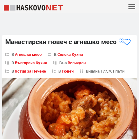
Манастирски гювеч с агнешко месо
0
В
Агнешко месо
В
Селска Кухня
В
Българска Кухня
Във
Великден
В
Ястия за Печене
В
Гювеч
Видяна 177,761 пъти