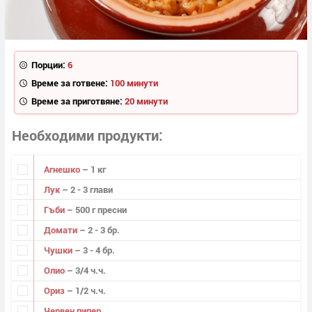
Порции:
6
Време за готвене:
100 минути
Време за приготвяне:
20 минути
Необходими продукти
Агнешко
– 1 кг
Лук
– 2 - 3 глави
Гъби
– 500 г пресни
Домати
– 2 - 3 бр.
Чушки
– 3 - 4 бр.
Олио
– 3/4 ч.ч.
Ориз
– 1/2 ч.ч.
Червен пипер