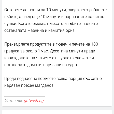
Оставете да поври за 10 минути, след което добавете
гъбите, а след още 10 минути и нарязаните на ситно
чушки. Когато омекнат месото и гъбите, налейте
останалата мазнина и измития ориз.
Прехвърлете продуктите в гювеч и печете на 180
градуса за около 1 час. Десетина минути преди
изваждането на ястието от фурната сложете и
останалите домати, нарязани на едро.
Преди поднасяне поръсете всяка порция със ситно
нарязан пресен магданоз.
Източник:
gotvach.bg