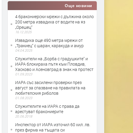
Още новини
4 бракониерски мрежи с дължина около
200 метра извадиха от водите на яз
„Орешец“
16.12.2025
Извадиха още 490 метра мрежи от
„Тракиец“ с шаран, каракуда и амур
04.04.2025
Служители на „Борба с градушките" и
ИАРА блокираха пътя към Пловдив,
Хасково и Асеновград в знак на протест
01.09.2023
ИАРА със засилени проверки през
август за спазване на правилата на
любителския риболов
01.08.2023
Служителите на ИАРА с права да
арестуват бракониерите
20.06.2018
Инспектор от ИАРА източил 60 хил. лв.
през фирма на тъщата си