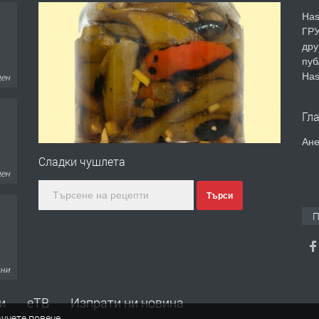
Has
ГРУ
дру
пуб
Has
ден
Гл
Ане
Сладки чушлета
ден
Търси
П
дни
и
еТВ
Изпрати ни новина
учете повече
.