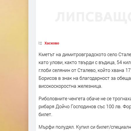
Хасково
Кметът на димитровградското село Стале
като улови, както твърди с въдица, 54 к
глоби селянин от Сталево, който хвана 1
Борисов в знак на благодарност за обещ
високоскоростна железница.
Риболовните ченгета обаче не се трогнаха
рибаря Дойчо Господинов със 100 лв. Фо
билет.
Мърфи полудял. Купил си билет/специално