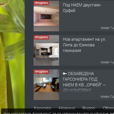
ПРЕДЛАГА
Под НАЕМ двустаен
Орфей
преди 1 
ПРЕДЛАГА
Нов апартамент на ул.
Липа до Езикова
гимназия
преди 1 
ПРЕДЛАГА
🔑 ОБЗАВЕДЕНА
ГАРСОНИЕРА ПОД
НАЕМ В КВ. „ОРФЕЙ“ –
ДО КОМПЛЕКС
„ВЕСПРЕМ“, ГР.
преди 2 
ХАСКОВО
ПРЕДЛАГА
НАПЪЛНО ОБЗАВЕДЕН
Хасково
Новини
Видео
Обяв
И ОБОРУДВАН
Ние използваме „бисквитки“, за да улесним вашето сърфиране.
На