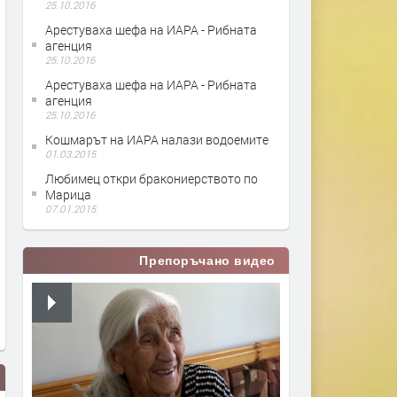
25.10.2016
Арестуваха шефа на ИАРА - Рибната
агенция
25.10.2016
Арестуваха шефа на ИАРА - Рибната
агенция
25.10.2016
Кошмарът на ИАРА налази водоемите
01.03.2015
Любимец откри бракониерството по
Марица
07.01.2015
Препоръчано видео