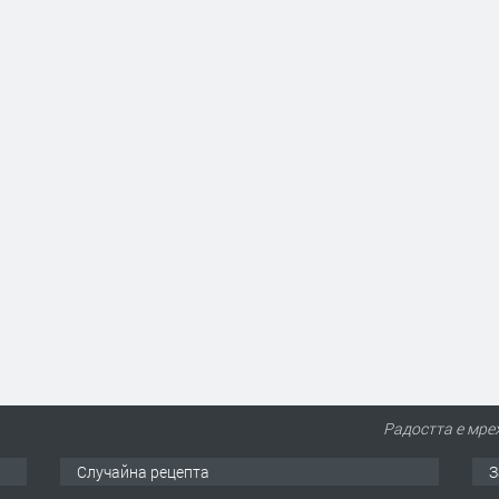
Радостта е мреж
Случайна рецепта
З