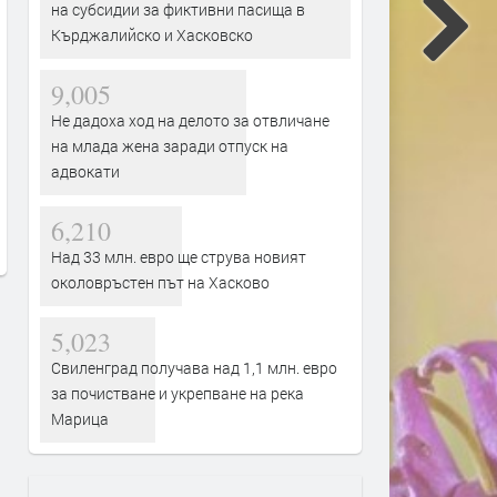
на субсидии за фиктивни пасища в
Кърджалийско и Хасковско
9,005
Не дадоха ход на делото за отвличане
на млада жена заради отпуск на
ОФК „Хасково“ стартира новия
Позиция на Муса Чолак:
адвокати
сезон с победа над „Гигант“
Арестът ми е по сценарий
искам проверка за 3,3 мл
преди 14 часа
в община Минерални бан
6,210
преди 15 часа
Над 33 млн. евро ще струва новият
околовръстен път на Хасково
5,023
Свиленград получава над 1,1 млн. евро
за почистване и укрепване на река
Марица