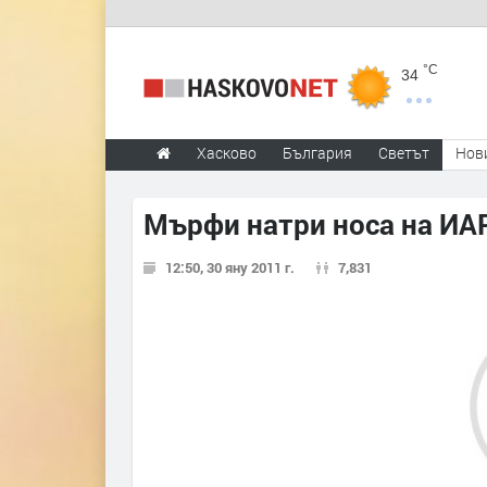
°C
34
Хасково
България
Светът
Нов
Мърфи натри носа на ИАР
12:50, 30 яну 2011 г.
7,831