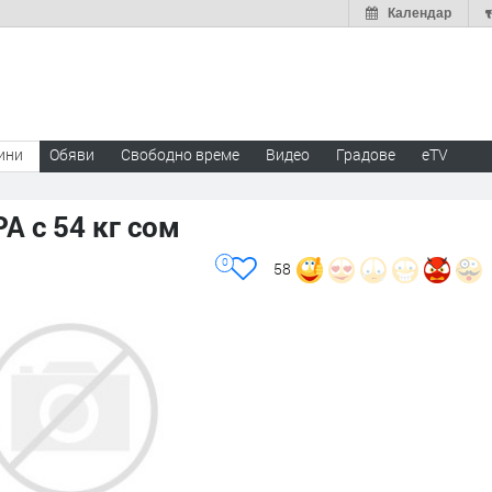
Календар
ини
Обяви
Свободно време
Видео
Градове
eTV
А с 54 кг сом
0
58