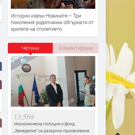
Истории извън Новините – Три
поколения родопчанки обгърнати от
крилете на столетието
Четени
Коментирани
13,569
Икономическа полиция и фонд
„Земеделие“ са разкрили присвояване