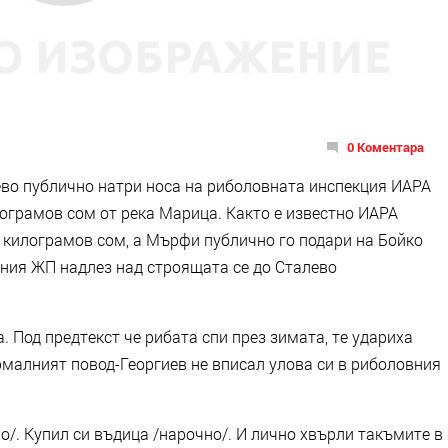
0 Коментара
во публично натри носа на риболовната инспекция ИАРА
илограмов сом от река Марица. Както е известно ИАРА
7 килограмов сом, а Мърфи публично го подари на Бойко
ания ЖП надлез над строящата се до Сталево
. Под предтекст че рибата спи през зимата, те удариха
рмалният повод-Георгиев не вписал улова си в риболовния
/. Купил си въдица /нарочно/. И лично хвърли такъмите в