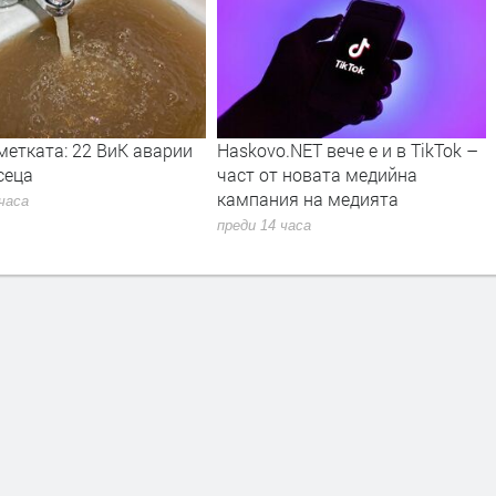
метката: 22 ВиК аварии
Haskovo.NET вече е и в TikTok –
сеца
част от новата медийна
кампания на медията
 часа
преди 14 часа