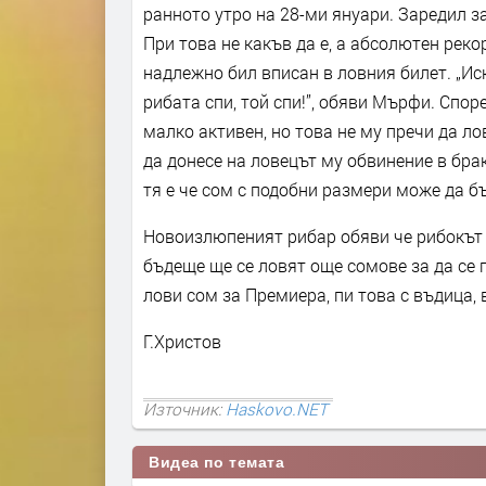
ранното утро на 28-ми януари. Заредил з
При това не какъв да е, а абсолютен реко
надлежно бил вписан в ловния билет. „Ис
рибата спи, той спи!”, обяви Мърфи. Спор
малко активен, но това не му пречи да л
да донесе на ловецът му обвинение в бра
тя е че сом с подобни размери може да б
Новоизлюпеният рибар обяви че рибокът т
бъдеще ще се ловят още сомове за да се 
лови сом за Премиера, пи това с въдица,
Г.Христов
Източник:
Haskovo.NET
Видеа по темата