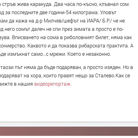
а стръв жива каракуда. Два часа по-късно, клъвнал сом.
рд за последните две години-54 килограма. Уловът
кам да кажа на д-р Милчев/шефът на ИАРА/ Б.Р./ че не
ед него сомът далеч не спи през зимата а просто е по-
овува. Вписването на сома в риболовният билет, няма как
кониерство. Каквото и да показва рибарската практита. А
ъде измъкнат само…с мрежи. Което е незаконно.
аози път няма да бъде подаряван, а просто изяден. Но в
подаряват на хора, които правят нещо за Сталево.Как се
 вижте в нашия
видеорепортаж.