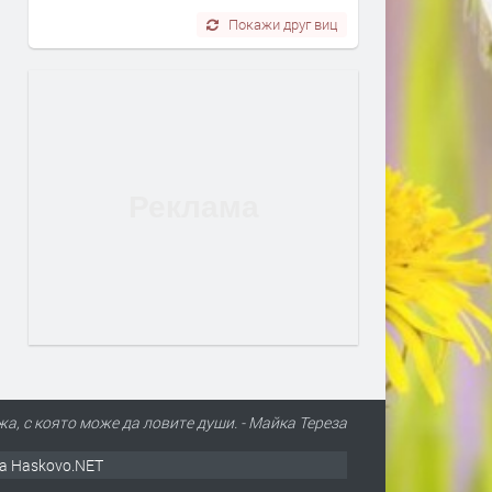
Покажи друг виц
а, с която може да ловите души. - Майка Тереза
а Haskovo.NET