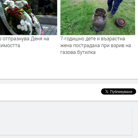
о отпразнува Деня на
7-годишно дете и възрастна
симостта
жена пострадаха при взрив на
газова бутилка