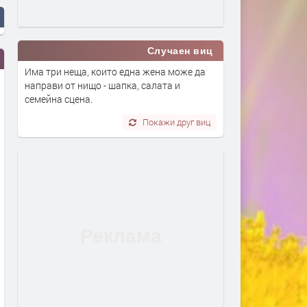
Случаен виц
Има три неща, които една жена може да
направи от нищо - шапка, салата и
семейна сцена.
Покажи друг виц