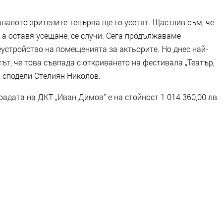
аналото зрителите тепърва ще го усетят. Щастлив съм, че
, а оставя усещане, се случи. Сега продължаваме
устройство на помещенията за актьорите. Но днес най-
тът, че това съвпада с откриването на фестивала „Театър,
, сподели Стелиян Николов.
адата на ДКТ „Иван Димов“ е на стойност 1 014 360,00 лв.