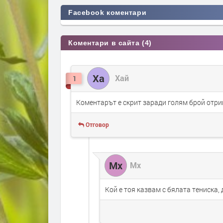
Facebook коментари
Коментари в сайта (4)
Ха
Хай
1
Коментарът е скрит заради голям брой отри
Отговор
Мх
Мх
Кой е тоя казвам с бялата тениска,