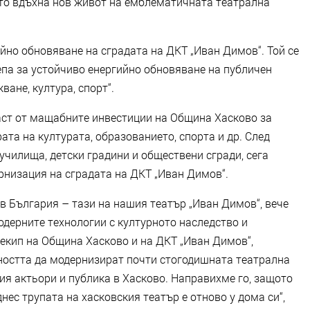
йто вдъхна нов живот на емблематичната театрална
йно обновяване на сградата на ДКТ „Иван Димов“. Той се
па за устойчиво енергийно обновяване на публичен
ане, култура, спорт“.
аст от мащабните инвестиции на Община Хасково за
та на културата, образованието, спорта и др. След
 училища, детски градини и обществени сгради, сега
низация на сградата на ДКТ „Иван Димов“.
 в България – тази на нашия театър „Иван Димов“, вече
одерните технологии с културното наследство и
 екип на Община Хасково и на ДКТ „Иван Димов“,
рността да модернизират почти стогодишната театрална
ия актьори и публика в Хасково. Направихме го, защото
днес трупата на хасковския театър е отново у дома си“,