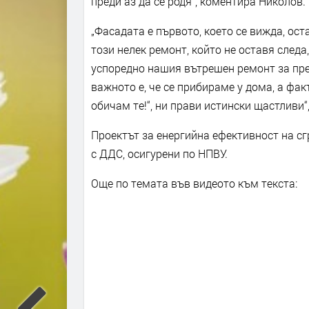
преди аз да се родя“, коментира Николов.
„Фасадата е първото, което се вижда, ост
този нелек ремонт, който не оставя следа
успоредно нашия вътрешен ремонт за пре
важното е, че се прибираме у дома, а фак
обичам те!“, ни прави истински щастливи“
Проектът за енергийна ефективност на сгр
с ДДС, осигурени по НПВУ.
Още по темата във видеото към текста: