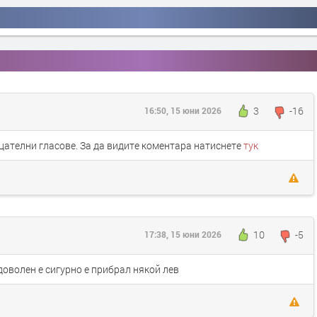
3
-16
16:50, 15 юни 2026
цателни гласове. За да видите коментара натиснете
тук
10
-5
17:38, 15 юни 2026
 доволен е сигурно е прибрал някой лев