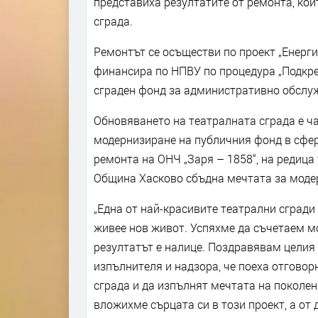
представиха резултатите от ремонта, ко
сграда.
Ремонтът се осъществи по проект „Енерги
финансира по НПВУ по процедура „Подкре
сграден фонд за административно обслужв
Обновяването на театралната сграда е ч
модернизиране на публичния фонд в сфера
ремонта на ОНЧ „Заря – 1858“, на редица
Община Хасково сбъдна мечтата за модер
„Една от най-красивите театрални сгради
живее нов живот. Успяхме да съчетаем м
резултатът е налице. Поздравявам целия
изпълнителя и надзора, че поеха отгово
сграда и да изпълнят мечтата на поколен
вложихме сърцата си в този проект, а от 