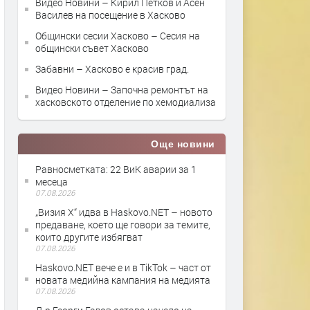
Видео Новини – Кирил Петков и Асен
Василев на посещение в Хасково
Общински сесии Хасково – Сесия на
общински съвет Хасково
Забавни – Хасково е красив град.
Видео Новини – Започна ремонтът на
хасковското отделение по хемодиализа
Още новини
Равносметката: 22 ВиК аварии за 1
месеца
07.08.2026
„Визия Х“ идва в Haskovo.NET – новото
предаване, което ще говори за темите,
които другите избягват
07.08.2026
Haskovo.NET вече е и в TikTok – част от
новата медийна кампания на медията
07.08.2026