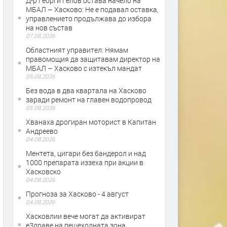
Д-р Георги Гелов остава начело на
МБАЛ – Хасково: Не е подавал оставка,
управлението продължава до избора
на нов състав
07.08.2026
Областният управител: Нямам
правомощия да защитавам директор на
МБАЛ – Хасково с изтекъл мандат
05.08.2026
Без вода в два квартала на Хасково
заради ремонт на главен водопровод
05.08.2026
Хванаха дрогиран моторист в Капитан
Андреево
04.08.2026
Ментета, цигари без бандерол и над
1000 препарата иззеха при акции в
Хасковско
04.08.2026
Прогноза за Хасково - 4 август
04.08.2026
Хасковлии вече могат да активират
еЗдраве на пешеходната зона