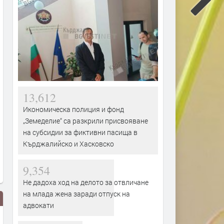
13,612
Икономическа полиция и фонд
„Земеделие“ са разкрили присвояване
на субсидии за фиктивни пасища в
Кърджалийско и Хасковско
9,354
Не дадоха ход на делото за отвличане
на млада жена заради отпуск на
адвокати