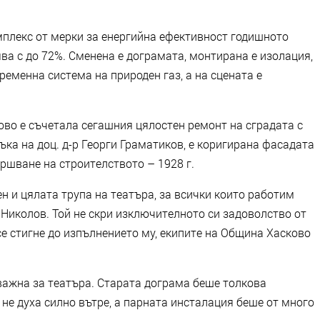
мплекс от мерки за енергийна ефективност годишното
ва с до 72%. Сменена е дограмата, монтирана е изолация,
еменна система на природен газ, а на сцената е
ово е съчетала сегашния цялостен ремонт на сградата с
ъка на доц. д-р Георги Граматиков, е коригирана фасадата
ършване на строителството – 1928 г.
ен и цялата трупа на театъра, за всички които работим
н Николов. Той не скри изключителното си задоволство от
се стигне до изпълнението му, екипите на Община Хасково
ажна за театъра. Старата дограма беше толкова
не духа силно вътре, а парната инсталация беше от много