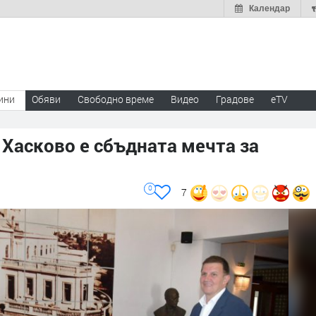
Календар
ини
Обяви
Свободно време
Видео
Градове
eTV
Хасково е сбъдната мечта за
0
7