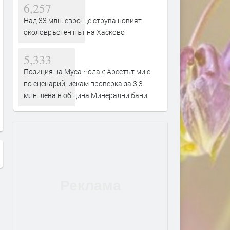
6,257
Над 33 млн. евро ще струва новият
околовръстен път на Хасково
5,333
Хасково отбеляза 138 години от
Рибари от Кърджали, Хас
Позиция на Муса Чолак: Арестът ми е
Съединението на България
Пловдив и София са гото
по сценарий, искам проверка за 3,3
излязат на протест, зара
млн. лева в община Минерални бани
продължаващото измира
рибата в язовир „Студен
кладенец“