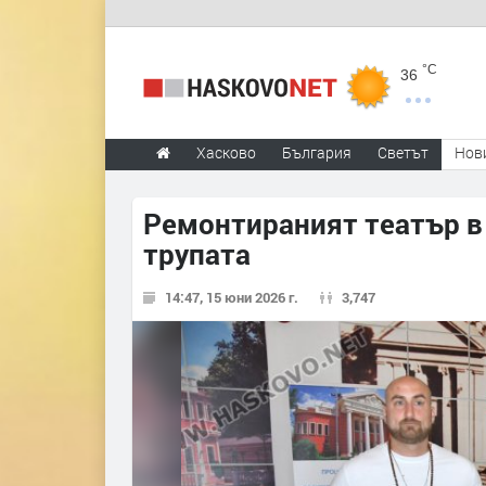
°C
36
Хасково
България
Светът
Нов
Ремонтираният театър в 
трупата
14:47, 15 юни 2026 г.
3,747