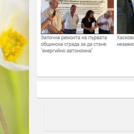
ва! Станислав
Започна ремонта на първата
Хасков
и званието
общинска сграда за да стане
незави
данин"
"енергийно автономна"