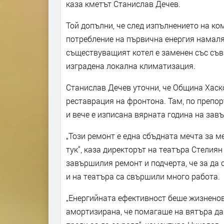
каза кметът Станислав Дечев.
Той допълни, че след изпълнението на ко
потребление на първична енергия намаля
съществуващият котел е заменен със съвр
изградена локална климатизация.
Станислав Дечев уточни, че Община Хаск
реставрация на фронтона. Там, по препор
и вече е изписана вярната година на зав
„Този ремонт е една сбъдната мечта за м
тук“, каза директорът на театъра Стелия
завършилия ремонт и подчерта, че за да 
и на театъра са свършили много работа.
„Енергийната ефективност беше жизненов
амортизирана, че помагаше на вятъра да 