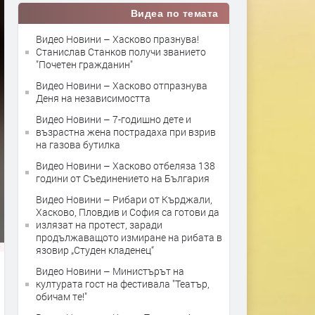
Видеа по темата
Видео Новини – Хасково празнува!
Станислав Станков получи званието
"Почетен гражданин"
Видео Новини – Хасково отпразнува
Деня на независимостта
Видео Новини – 7-годишно дете и
възрастна жена пострадаха при взрив
на газова бутилка
Видео Новини – Хасково отбеляза 138
години от Съединението на България
Видео Новини – Рибари от Кърджали,
Хасково, Пловдив и София са готови да
излязат на протест, заради
продължаващото измиране на рибата в
язовир „Студен кладенец“
Видео Новини – Министърът на
културата гост на фестивала "Театър,
обичам те!"