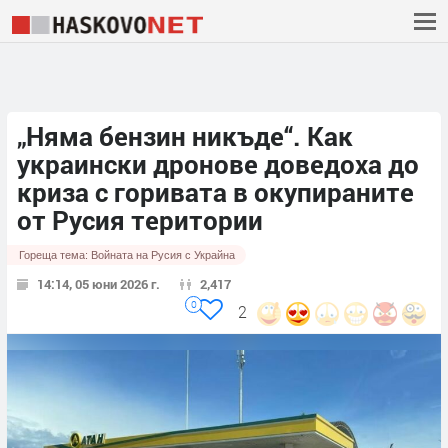
„Няма бензин никъде“. Как
украински дронове доведоха до
криза с горивата в окупираните
от Русия територии
Гореща тема:
Войната на Русия с Украйна
14:14, 05 юни 2026 г.
2,417
0
2