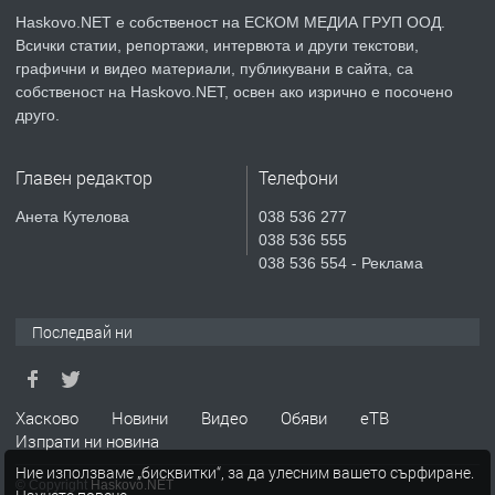
Haskovo.NET е собственост на ЕСКОМ МЕДИА ГРУП ООД.
ПРЕДЛАГА
Продавам парцел в гр. Хасково кв.
Всички статии, репортажи, интервюта и други текстови,
Хисаря до ток, вода,канализация,
графични и видео материали, публикувани в сайта, са
асфалт 0889 537 426
собственост на Haskovo.NET, освен ако изрично е посочено
друго.
преди 5 дни
Главен редактор
Телефони
ПРЕДЛАГА
СГЛОБЯВАНЕ НА МЕБЕЛИ.
Анета Кутелова
038 536 277
038 536 555
038 536 554 - Реклама
преди 5 дни
ПРЕДЛАГА
№4119 Едностаен обзаведен
Последвай ни
апартамент под наем в кв.
Училищни, гр. Хасково.
Хасково
Новини
Видео
Обяви
еТВ
преди 6 дни
Изпрати ни новина
Ние използваме „бисквитки“, за да улесним вашето сърфиране.
© Copyright
Haskovo.NET