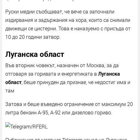
Руски медии съобщават, че вече са започнали
издирвания и задържания на хора, които са снимали
движещи се цистерни. Това е наказуемо с присъда от
10 до 20 години затвор.
Луганска област
Във вторник човекът, назначен от Москва, за да
отговаря за горивата и енергетиката в
Луганска
област
, беше принуден да признае, че недостиг има и
там
Затова и беше въведено ограничение от максимум 20
литра бензин А-95, А-92 или дизелово гориво.
Публикация от местния Telegram канал на Луганска