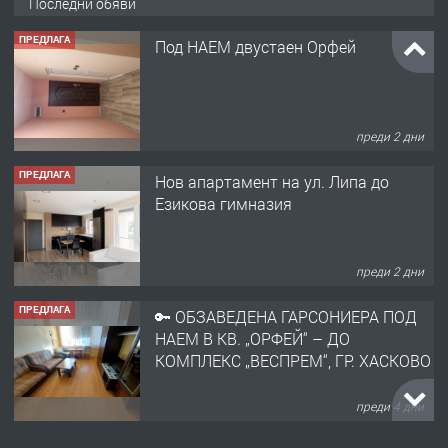
Последни обяви
преди 2 дни
ПРЕДЛАГА
Нов апартамент на ул. Липа до
Езикова гимназия
преди 2 дни
ПРЕДЛАГА
🔑 ОБЗАВЕДЕНА ГАРСОНИЕРА ПОД
НАЕМ В КВ. „ОРФЕЙ“ – ДО
КОМПЛЕКС „ВЕСПРЕМ“, ГР. ХАСКОВО
преди 4 дни
ПРЕДЛАГА
НАПЪЛНО ОБЗАВЕДЕН И
ОБОРУДВАН ТРИСТАЕН
АПАРТАМЕНТ В ЦЕНТЪРА НА ГР.