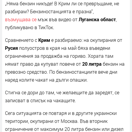
„Няма бензин никъде! В Крим ли се превръщаме, не
разбирам? Бензиностанцията е празна“,
възмущава се
мъж във видео от
Луганска област
,
публикувано в ТикТок.
Сравнението с
Крим
е разбираемо: на окупирания от
Русия
полуостров в края на май бяха въведени
ограничения за продажба на гориво. Хората там
нямат право да купуват повече от
20 литра
бензин на
превозно средство. По бензиностанциите вече дни
наред колите чакат на дълги опашки.
Стигна се дори до там, че желаещите да заредят, се
записват в списък на чакащите.
Сега ситуацията се повтаря и в другите украински
територии, окупирани от Москва. Във вторник
ограничение от максимум 20 литра бензин или дизел