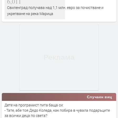
6,011
Свиленград получава над 1,1 млн. евро за почистване и
укрепване на река Марица
Случаен виц
Дете на програмист пита баща си:
- Тате, абе тоя Дядо Коледа, как побира в чувала подаръците
за всички деца по света?