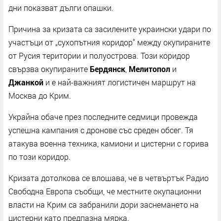
дни показват дълги опашки.
Причина за кризата са засилените украински удари по
участъци от „сухопътния коридор“ между окупираните
от Русия територии и полуострова. Този коридор
свързва окупираните
Бердянск
,
Мелитопол
и
Джанкой
и е най-важният логистичен маршрут на
Москва до Крим.
Украйна обаче през последните седмици провежда
успешна кампания с дронове със среден обсег. Тя
атакува военна техника, камиони и цистерни с горива
по този коридор.
Кризата дотолкова се влошава, че в четвъртък Радио
Свободна Европа съобщи, че местните окупационни
власти на Крим са забранили дори заснемането на
цистерни като предпазна мярка.