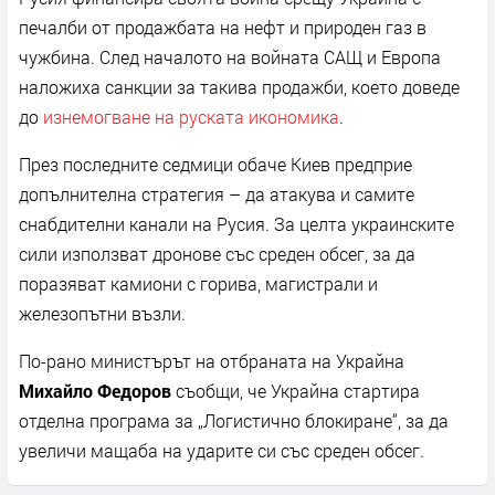
печалби от продажбата на нефт и природен газ в
чужбина. След началото на войната САЩ и Европа
наложиха санкции за такива продажби, което доведе
до
изнемогване на руската икономика
.
През последните седмици обаче Киев предприе
допълнителна стратегия – да атакува и самите
снабдителни канали на Русия. За целта украинските
сили използват дронове със среден обсег, за да
поразяват камиони с горива, магистрали и
железопътни възли.
По-рано министърът на отбраната на Украйна
Михайло Федоров
съобщи, че Украйна стартира
отделна програма за „Логистично блокиране“, за да
увеличи мащаба на ударите си със среден обсег.