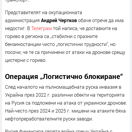
Представителят на окупационната
администрация
Андрей Чертков
обаче отрече да има
недостиг. В
Телеграм
той написа, че доставките на
гориво в региона са „стабилни с празните
бензиностанции чисто „логистични трудности“, но
посочи, че те са причинени от атаки на дронове срещу
цистерни с гориво.
Операция „Логистично блокиране“
След началото на пълномащабната руска инвазия в
Украйна през 2022 г. различни обекти на територията
на Русия са подложени на атака от украински дронове.
Най-често през 2024 и 2025 г. мишени на атаките бяха
нефтопреработвателните руски заводи.
Русия финансира своята война срещу Украйна с