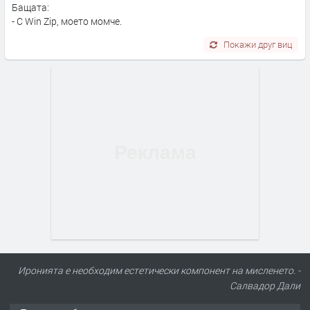
Бащата:
- С Win Zip, моето момче.
Покажи друг виц
Иронията е необходим естетически компонент на мисленето. -
Салвадор Дали
ПРЕДЛАГА
Под НАЕМ двустаен Орфей