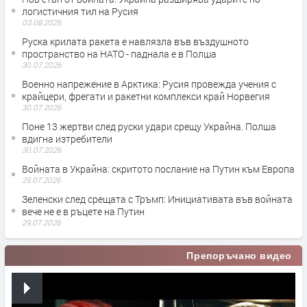
логистичния тил на Русия
03.08.2026
Руска крилата ракета е навлязла във въздушното
пространство на НАТО - паднала е в Полша
30.07.2026
Военно напрежение в Арктика: Русия провежда учения с
крайцери, фрегати и ракетни комплекси край Норвегия
30.07.2026
Поне 13 жертви след руски удари срещу Украйна. Полша
вдигна изтребители
30.07.2026
Войната в Украйна: скритото послание на Путин към Европа
29.07.2026
Зеленски след срещата с Тръмп: Инициативата във войната
вече не е в ръцете на Путин
29.07.2026
Препоръчано видео