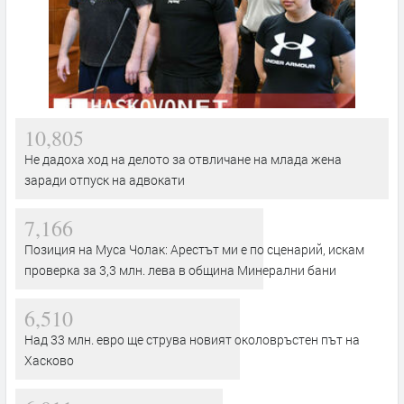
10,805
Не дадоха ход на делото за отвличане на млада жена
заради отпуск на адвокати
7,166
Позиция на Муса Чолак: Арестът ми е по сценарий, искам
проверка за 3,3 млн. лева в община Минерални бани
6,510
Над 33 млн. евро ще струва новият околовръстен път на
Хасково