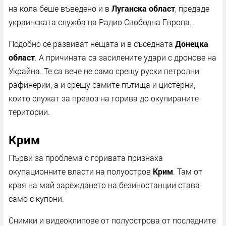
на кола беше въведено и в
Луганска област
, предаде
украинската служба на Радио Свободна Европа.
Подобно се развиват нещата и в съседната
Донецка
област
. А причината са засилените удари с дронове на
Украйна. Те са вече не само срещу руски петролни
рафинерии, а и срещу самите пътища и цистерни,
които служат за превоз на горива до окупираните
територии.
Крим
Първи за проблема с горивата признаха
окупационните власти на полуостров
Крим
. Там от
края на май зареждането на безиностанции става
само с купони.
Снимки и видеоклипове от полуострова от последните