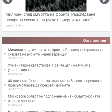
та: Разследване
Германските служби разследват ру
черни вдовици“
влияние върху местния вот през с
преди 3 дни
Още новини
Милиони след смъртта на фронта: Разследване разкрива
схемата на руските „черни вдовици“
05.08.2026
Хуманитарна катастрофа: Новите цели на Русия в
украинския тил
05.08.2026
40-дневната 'операция за влияние' на Зеленски приключи.
Кремъл отказва да прекрати войната
05.08.2026
Московска област бе подложена на най-смъртоносната
атака с дронове
04.08.2026
Нов етап от войната: Украйна разширява ударите по