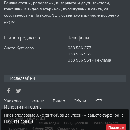
Всички статии, репортажи, интервюта и други текстови,
преди 5 дни
графични и видео материали, публикувани в сайта, са
собственост на Haskovo.NET, освен ако изрично е посочено
ПРЕДЛАГА
Продавам парцел в гр. Хасково кв.
друго.
Хисаря до ток, вода,канализация,
асфалт 0889 537 426
Главен редактор
Телефони
преди 5 дни
Анета Кутелова
038 536 277
038 536 555
ПРЕДЛАГА
СГЛОБЯВАНЕ НА МЕБЕЛИ.
038 536 554 - Реклама
Последвай ни
преди 5 дни
ПРЕДЛАГА
№4119 Едностаен обзаведен
Хасково
Новини
Видео
Обяви
еТВ
апартамент под наем в кв.
Изпрати ни новина
Училищни, гр. Хасково.
Ние използваме „бисквитки“, за да улесним вашето сърфиране.
© Copyright
Haskovo.NET
Научете повече
.
преди 6 дни
Пълна версия
Етичен кодекс
Общи условия
Поверителност
Приемам
За реклама
Избори 2026
Свържи се с нас