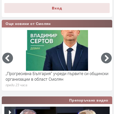
Вход
Още новини от Смолян
„Прогресивна България“ учреди първите си общински
П
организации в област Смолян
н
преди 23 часа
п
Препоръчано видео