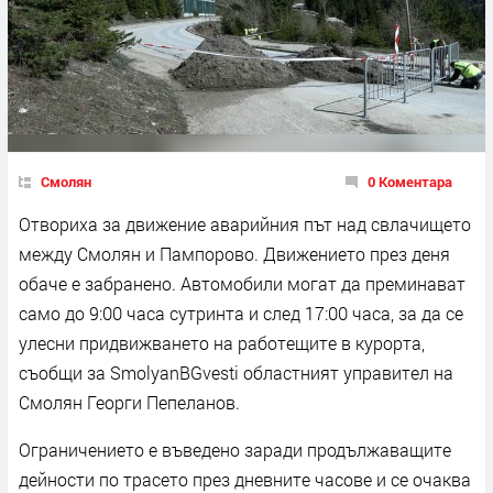
Смолян
0 Коментара
Отвориха за движение аварийния път над свлачището
между Смолян и Пампорово. Движението през деня
обаче е забранено. Автомобили могат да преминават
само до 9:00 часа сутринта и след 17:00 часа, за да се
улесни придвижването на работещите в курорта,
съобщи за SmolyanBGvesti областният управител на
Смолян Георги Пепеланов.
Ограничението е въведено заради продължаващите
дейности по трасето през дневните часове и се очаква