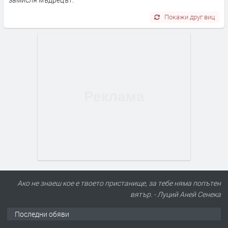
Покажи друг виц
Ако не знаеш кое е твоето пристанище, за тебе няма попътен
вятър. - Луций Аней Сенека
Последни обяви