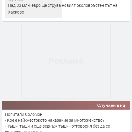
Над 33 млн. евро ще струва новият околовръстен път на
Хасково
Случаен виц
Попитали Соломон:
- Кое е най-жестокото наказание за многоженство?
- Тъщи, тъщи и още веднъж тъщи!- отговорил без да се
замисля мъдрецът.