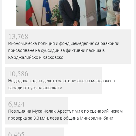
13,768
Икономическа полиция и фонд „Земеделие“ са разкрили
присвояване на субсидии за фиктивни пасища в
Кърджалийско и Хасковско
10,586
Не дадоха ход на делото за отвличане на млада жена
заради отпуск на адвокати
6,924
Позиция на Муса Чолак: Арестът ми е по сценарий, искам
проверка за 3,3 млн. лева в община Минерални бани
6,465