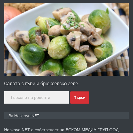
АПАРТАМЕНТ В ЦЕНТЪРА НА ГР.
ХАСКОВО
преди 4 дни
ПРЕДЛАГА
Давам гараж под наем
преди 4 дни
ПРЕДЛАГА
№4120 Магазин/Офис под наем в кв.
Любен Каравелов, Хасково-близо до
Салата с гъби и брюкселско зеле
градската градина!
Търси
преди 4 дни
ПРЕДЛАГА
ПРОСТОРЕН ТРИСТАЕН
За Haskovo.NET
АПАРТАМЕНТ В НОВА СГРАДА КВ.
КУБА
Haskovo.NET е собственост на ЕСКОМ МЕДИА ГРУП ООД.