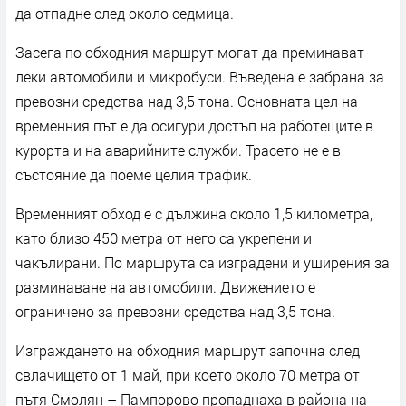
да отпадне след около седмица.
Засега по обходния маршрут могат да преминават
леки автомобили и микробуси. Въведена е забрана за
превозни средства над 3,5 тона. Основната цел на
временния път е да осигури достъп на работещите в
курорта и на аварийните служби. Трасето не е в
състояние да поеме целия трафик.
Временният обход е с дължина около 1,5 километра,
като близо 450 метра от него са укрепени и
чакълирани. По маршрута са изградени и уширения за
разминаване на автомобили. Движението е
ограничено за превозни средства над 3,5 тона.
Изграждането на обходния маршрут започна след
свлачището от 1 май, при което около 70 метра от
пътя Смолян – Пампорово пропаднаха в района на