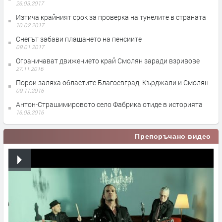
26.03.2017
Изтича крайният срок за проверка на тунелите в страната
10.02.2017
Снегът забави плащането на пенсиите
09.01.2017
Ограничават движението край Смолян заради взривове
27.11.2016
Порои заляха областите Благоевград, Кърджали и Смолян
09.11.2016
Антон-Страшимировото село Фабрика отиде в историята
16.08.2016
Препоръчано видео