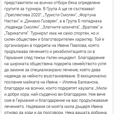
представители на всички отбори бяха определени
групите за турнира. В Група А ще се състезават
„Преспектива 2020“, „Туристи Смолян“, „Фортуна
Настан“ и „Динамо Гьоврен“, а в Група Б попаднаха
„Надежда Смолян“, „Златните момчета“, „Вратлек“ и
„Тарикатите“. Турнирът има не само спортен, но и
силен обществен и благотворителен характер. Той е
организиран в подкрепа на Ивена Павлова, която
продължава лечението и рехабилитацията си в
Германия след тежък пътен инцидент. Благодарение
на широката обществена подкрепа семейството успя
да замине за специализирано лечение, което дава
надежда за нейното възстановяване. В емоционално
послание майката на Ивена – Илияна Балканска,
благодари на всички, които подкрепят каузата: „Мили
и добри хора, най-сърдечно ви благодарим. Ние вече
сме в Германия и благодарение на вас продължаваме
лечението. Надяваме се моята мила дъщеря Ивена
отново да ходи и да проговори. Нека вашата добрина