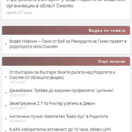
организации в област Смолян
н
преди 17 часа
п
Видеа по темата
Видео Новини – Пано от боб за Рекордите на Гинес правят в
родопското село Смилян
Още новини
Oт българин за българи: Вижте дъгата над Родопите и
Смолян от облаците (видео)
14.11.2017
Джамбазки: Трябва да закрием професията "циганин"
10.07.2017
Земетресение 2.7 по Рихтер усетено в Девин
12.05.2017
Англичани пускат безплатен ”Баби бус” в Родопите
02.05.2017
8,44% избирателна активност до 10 часа, обяви ЦИК