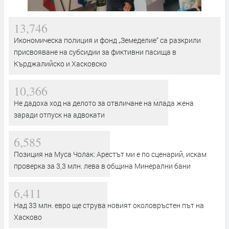
13,746
Икономическа полиция и фонд „Земеделие“ са разкрили
присвояване на субсидии за фиктивни пасища в
Кърджалийско и Хасковско
10,366
Не дадоха ход на делото за отвличане на млада жена
заради отпуск на адвокати
6,585
Позиция на Муса Чолак: Арестът ми е по сценарий, искам
проверка за 3,3 млн. лева в община Минерални бани
6,411
Над 33 млн. евро ще струва новият околовръстен път на
Хасково