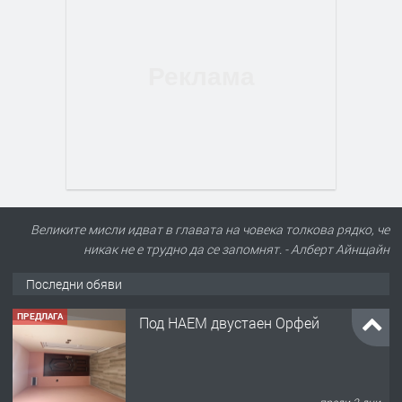
Великите мисли идват в главата на човека толкова рядко, че
никак не е трудно да се запомнят. - Алберт Айнщайн
Последни обяви
ПРЕДЛАГА
Под НАЕМ двустаен Орфей