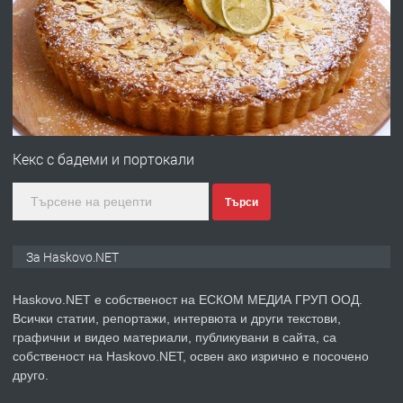
Давам гараж под наем
преди 4 дни
ПРЕДЛАГА
№4120 Магазин/Офис под наем в кв.
Любен Каравелов, Хасково-близо до
Кекс с бадеми и портокали
градската градина!
Търси
преди 4 дни
ПРЕДЛАГА
ПРОСТОРЕН ТРИСТАЕН
За Haskovo.NET
АПАРТАМЕНТ В НОВА СГРАДА КВ.
КУБА
Haskovo.NET е собственост на ЕСКОМ МЕДИА ГРУП ООД.
Всички статии, репортажи, интервюта и други текстови,
преди 5 дни
графични и видео материали, публикувани в сайта, са
собственост на Haskovo.NET, освен ако изрично е посочено
ПРЕДЛАГА
Продавам парцел в гр. Хасково кв.
друго.
Хисаря до ток, вода,канализация,