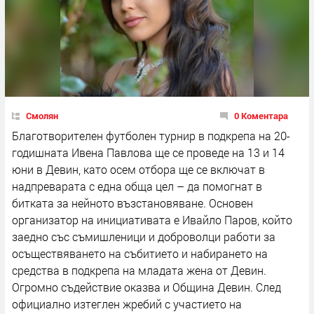
Смолян
0 Коментара
Благотворителен футболен турнир в подкрепа на 20-
годишната Ивена Павлова ще се проведе на 13 и 14
юни в Девин, като осем отбора ще се включат в
надпреварата с една обща цел – да помогнат в
битката за нейното възстановяване. Основен
организатор на инициативата е Ивайло Паров, който
заедно със съмишленици и доброволци работи за
осъществяването на събитието и набирането на
средства в подкрепа на младата жена от Девин.
Огромно съдействие оказва и Община Девин. След
официално изтеглен жребий с участието на