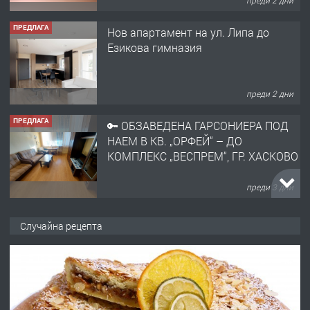
преди 2 дни
ПРЕДЛАГА
Нов апартамент на ул. Липа до
Езикова гимназия
преди 2 дни
ПРЕДЛАГА
🔑 ОБЗАВЕДЕНА ГАРСОНИЕРА ПОД
НАЕМ В КВ. „ОРФЕЙ“ – ДО
КОМПЛЕКС „ВЕСПРЕМ“, ГР. ХАСКОВО
преди 3 дни
ПРЕДЛАГА
НАПЪЛНО ОБЗАВЕДЕН И
Случайна рецепта
ОБОРУДВАН ТРИСТАЕН
АПАРТАМЕНТ В ЦЕНТЪРА НА ГР.
ХАСКОВО
преди 4 дни
ПРЕДЛАГА