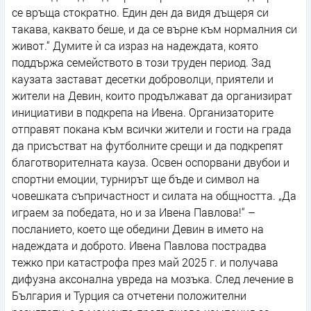
се връща стократно. Един ден да видя дъщеря си
такава, каквато беше, и да се върне към нормалния си
живот.“ Думите ѝ са израз на надеждата, която
поддържа семейството в този труден период. Зад
каузата застават десетки доброволци, приятели и
жители на Девин, които продължават да организират
инициативи в подкрепа на Ивена. Организаторите
отправят покана към всички жители и гости на града
да присъстват на футболните срещи и да подкрепят
благотворителната кауза. Освен оспорвани двубои и
спортни емоции, турнирът ще бъде и символ на
човешката съпричастност и силата на общността. „Да
играем за победата, но и за Ивена Павлова!“ –
посланието, което ще обедини Девин в името на
надеждата и доброто. Ивена Павлова пострадва
тежко при катастрофа през май 2025 г. и получава
дифузна аксонална увреда на мозъка. След лечение в
България и Турция са отчетени положителни