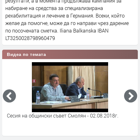
резултати, а в момента продължава кампания за
набиране на средства за специализирана
рехабилитация и лечение в Германия. Всеки, който
желае да помогне, може да го направи чрез дарение
по посочената сметка. Iliana Balkanska IBAN
LT3250028798960479
Видеа по темата
Сесия на общински съвет Смолян - 02.08.2018г.
В
С
А