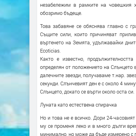
незабележим в рамките на човешкия 
обозримо бъдеще.
Това забавяне се обяснява главно с г
Същите сили, които причиняват прилив
въртенето на Земята, удължавайки днит
Ecoticias.
Както е известно, продължителността
определян от положението на Слънцето 
далечните звезди, получаваме т.нар. звез
секунди. Слънчевият ден е с около 4 мин
Слънцето, докато се върти около оста си.
Луната като естествена спирачка
Но и това не е всичко. Дори 24-часовия
му се променя леко и в много дълги вр
минимално, но може да бъде измерено с