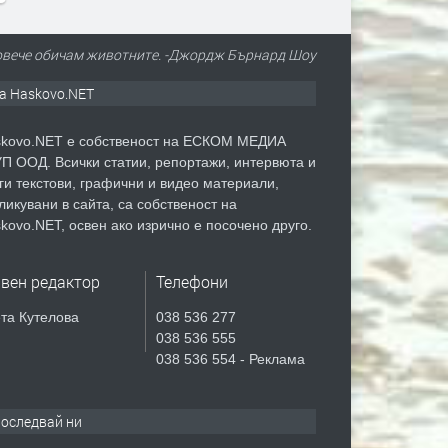
повече обичам животните. -Джордж Бърнард Шоу
а Haskovo.NET
kovo.NET е собственост на ЕСКОМ МЕДИА
П ООД. Всички статии, репортажи, интервюта и
ги текстови, графични и видео материали,
ликувани в сайта, са собственост на
kovo.NET, освен ако изрично е посочено друго.
авен редактор
Телефони
та Кутелова
038 536 277
038 536 555
038 536 554 - Реклама
оследвай ни