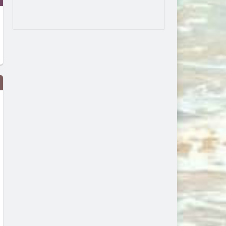
Единственото пълно слънчево
Защо комарите хапят едн
затъмнение за 2026 г. ще мине
повече от други? Отговор
и през Европа и малко в
в „сладката кръв“
България
преди 1 седмица
преди 1 седмица