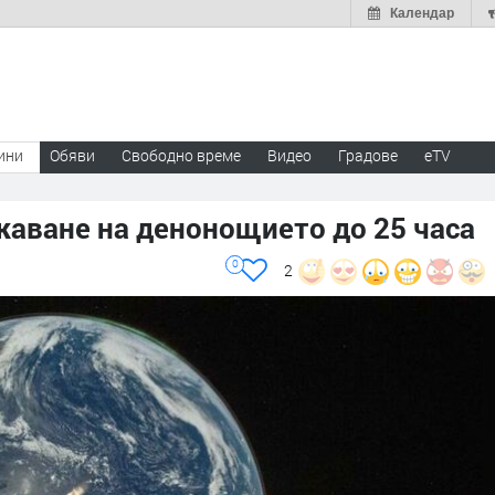
Календар
ини
Обяви
Свободно време
Видео
Градове
eTV
жаване на денонощието до 25 часа
0
2