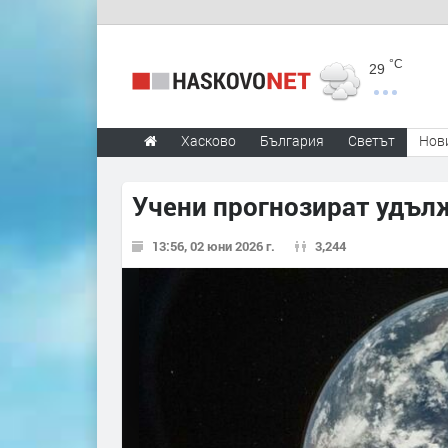
°C
29
Хасково
България
Светът
Нов
Учени прогнозират удъл
13:56, 02 юни 2026 г.
3,244