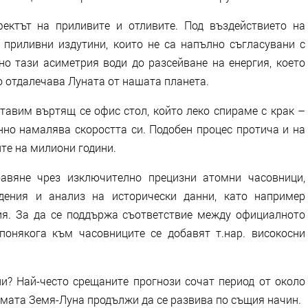
ектът на приливите и отливите. Под въздействието на
 приливни издутини, които не са напълно съгласувани с
но тази асиметрия води до разсейване на енергия, което
о отдалечава Луната от нашата планета.
тавим въртящ се офис стол, който леко спираме с крак –
нно намалява скоростта си. Подобен процес протича и на
те на милиони години.
авяне чрез изключително прецизни атомни часовници,
дения и анализ на исторически данни, като например
ия. За да се поддържа съответствие между официалното
понякога към часовниците се добавят т.нар. високосни
ни? Най-често срещаните прогнози сочат период от около
темата Земя-Луна продължи да се развива по същия начин.