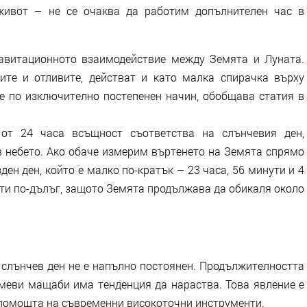
живот – не се очаква да работим допълнителен час в
равитационното взаимодействие между Земята и Луната.
ите и отливите, действат и като малка спирачка върху
е по изключително постепенен начин, обобщава статия в
 от 24 часа всъщност съответства на слънчевия ден,
в небето. Ако обаче измерим въртенето на Земята спрямо
ден ден, който е малко по-кратък – 23 часа, 56 минути и 4
ути по-дълъг, защото Земята продължава да обикаля около
т слънчев ден не е напълно постоянен. Продължителността
емеви мащаби има тенденция да нараства. Това явление е
 помощта на съвременни високоточни инструменти.