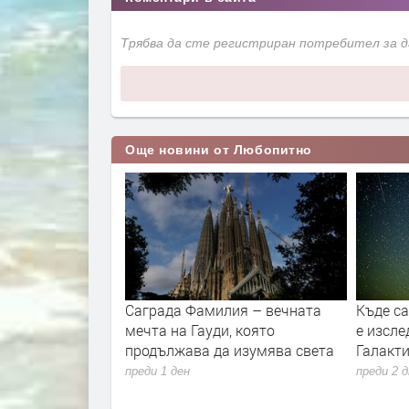
Трябва да сте регистриран потребител за 
Още новини от Любопитно
вността и
Саграда Фамилия – вечната
Къде с
то
мечта на Гауди, която
е изсле
продължава да изумява света
Галакти
преди 1 ден
преди 2 