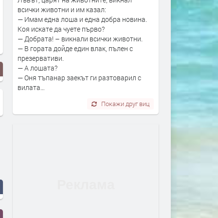
всички животни и им казал:
— Имам една лоша и една добра новина.
Коя искате да чуете първо?
— Добрата! – викнали всички животни.
— В гората дойде един влак, пълен с
презервативи.
— А лошата?
— Оня тъпанар заекът ги разтоварил с
вилата…
Покажи друг виц