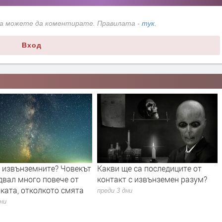
да можете да коментирате. Правилата -
тук
.
Вход
а извънземните? Човекът
Какви ще са последиците от
двал много повече от
контакт с извънземен разум?
ката, отколкото смята
преди 3 дни
дни