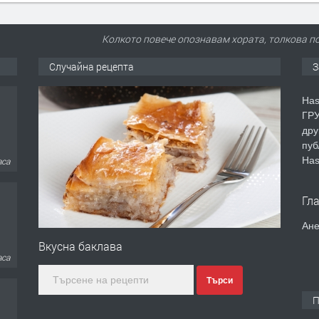
Колкото повече опознавам хората, толкова 
Случайна рецепта
З
Has
ГРУ
дру
пуб
Has
аса
Гл
Ане
Вкусна баклава
аса
Търси
П