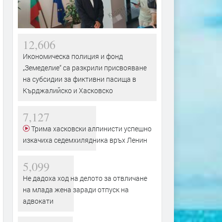
12,606
Икономическа полиция и фонд
„Земеделие“ са разкрили присвояване
на субсидии за фиктивни пасища в
Кърджалийско и Хасковско
7,127
Трима хасковски алпинисти успешно
изкачиха седемхилядника връх Ленин
5,099
Не дадоха ход на делото за отвличане
на млада жена заради отпуск на
адвокати