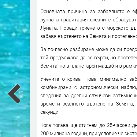
Основната причина за забавянето е еф
лунната гравитация океаните образуват
Луната. Поради триенето с морското дъ
забавя въртенето на Земята и постепенн
За по-лесно разбиране може да си предс
той продължава да се върти, но постепе
Земята, но в планетарен мащаб и в рамки
Учените откриват това минимално заб
комбинирани с астрономически наблю
сведения за древни слънчеви затъмнен
време и реалното въртене на Земята, 
секунди.
Кога тогава ще стигнем до 25-часови д
200 милиона години, при условие че сис