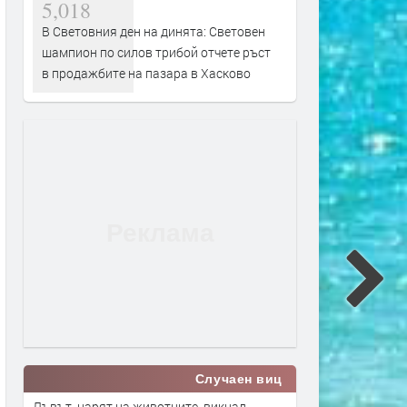
5,018
В Световния ден на динята: Световен
шампион по силов трибой отчете ръст
в продажбите на пазара в Хасково
Случаен виц
Лъвът, царят на животните, викнал