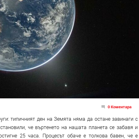
0 Коментара
руги: типичният ден на Земята няма да остане завинаги с
установили, че въртенето на нашата планета се забавя и
стигне 25 часа. Процесът обаче е толкова бавен, че е