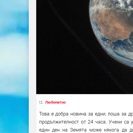
Любопитно
Това е добра новина за едни, лоша за д
продължителност от 24 часа. Учени са 
един ден на Земята може някога да до