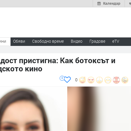
Календар
ини
Обяви
Свободно време
Видео
Градове
eTV
дост пристигна: Как ботоксът и
дското кино
0
0