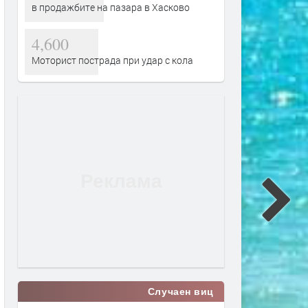
в продажбите на пазара в Хасково
4,600
Моторист пострада при удар с кола
Случаен виц