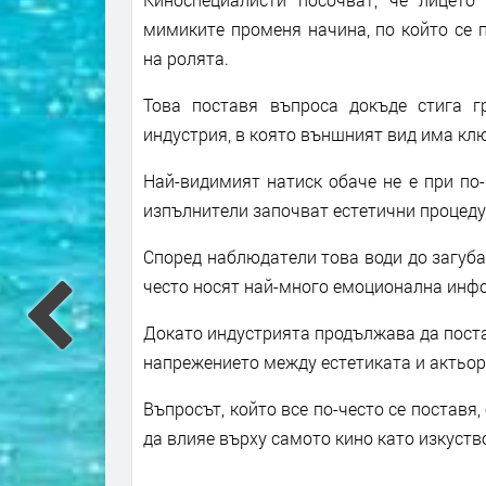
мимиките променя начина, по който се 
на ролята.
Това поставя въпроса докъде стига 
индустрия, в която външният вид има кл
Най-видимият натиск обаче не е при по-
изпълнители започват естетични процедур
Според наблюдатели това води до загуба
често носят най-много емоционална инф
Докато индустрията продължава да поста
напрежението между естетиката и актьор
Въпросът, който все по-често се поставя
да влияе върху самото кино като изкуств