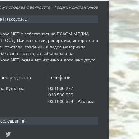
о ме сродява с вечността. - Георги Константинов
а Haskovo.NET
kovo.NET е собственост на ЕСКОМ МЕДИА
П ООД. Всички статии, репортажи, интервюта и
ги текстови, графични и видео материали,
ликувани в сайта, са собственост на
kovo.NET, освен ако изрично е посочено друго.
авен редактор
Телефони
та Кутелова
038 536 277
038 536 555
038 536 554 - Реклама
оследвай ни