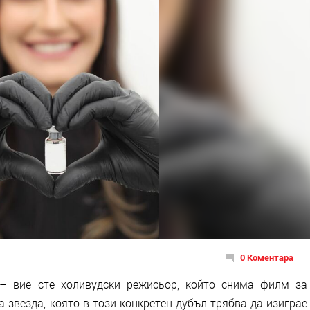
0 Коментара
 – вие сте холивудски режисьор, който снима филм за
 звезда, която в този конкретен дубъл трябва да изиграе