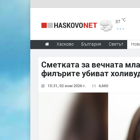
°C
37
Хасково
България
Светът
Нов
Сметката за вечната мла
филърите убиват холиву
15:31, 02 юни 2026 г.
4,660