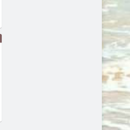
Единственото пълно слънчево
Защо комарите хапят едн
затъмнение за 2026 г. ще мине
повече от други? Отговор
и през Европа и малко в
в „сладката кръв“
България
преди 1 седмица
преди 6 дни