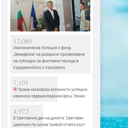
12,080
Икономическа полиция и фонд
„Земеделие“ са разкрили присвояване
на субсидии за фиктивни пасища в
Кърджалийско и Хасковско
7,101
Трима хасковски алпинисти успешно
изкачиха седемхилядника връх Ленин
4,972
В Световния ден на динята: Световен
шампион по силов трибой отчете ръст