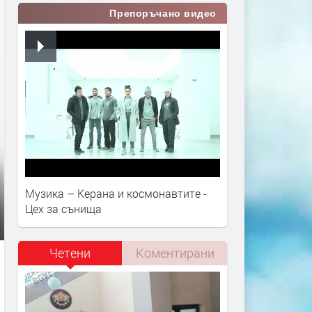
Препоръчано видео
Музика – Керана и космонавтите -
Цех за сънища
Четени
Коментирани