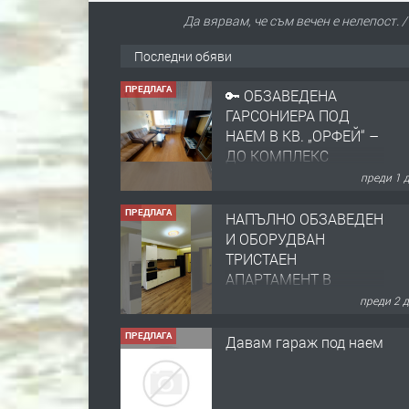
Да вярвам, че съм вечен е нелепост. 
Последни обяви
ПРЕДЛАГА
🔑 ОБЗАВЕДЕНА
ГАРСОНИЕРА ПОД
НАЕМ В КВ. „ОРФЕЙ“ –
ДО КОМПЛЕКС
„ВЕСПРЕМ“, ГР.
преди 1 
ХАСКОВО
ПРЕДЛАГА
НАПЪЛНО ОБЗАВЕДЕН
И ОБОРУДВАН
ТРИСТАЕН
АПАРТАМЕНТ В
ЦЕНТЪРА НА ГР.
преди 2 
ХАСКОВО
ПРЕДЛАГА
Давам гараж под наем