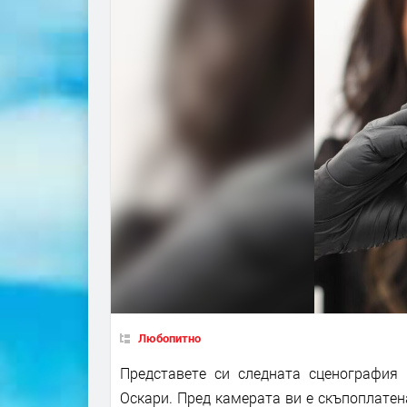
Любопитно
Представете си следната сценография
Оскари. Пред камерата ви е скъпоплатена