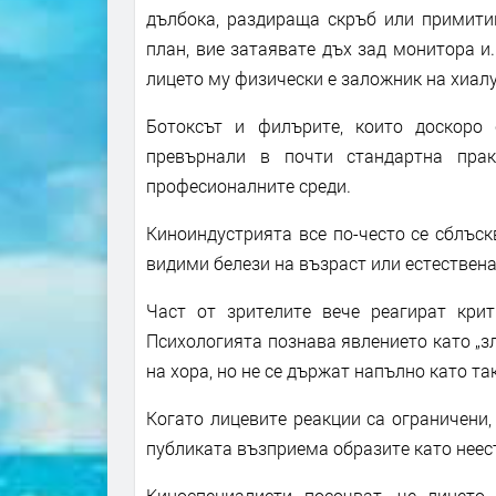
дълбока, раздираща скръб или примитив
план, вие затаявате дъх зад монитора и.
лицето му физически е заложник на хиал
Ботоксът и филърите, които доскоро 
превърнали в почти стандартна прак
професионалните среди.
Киноиндустрията все по-често се сблъскв
видими белези на възраст или естествена
Част от зрителите вече реагират кри
Психологията познава явлението като „зл
на хора, но не се държат напълно като т
Когато лицевите реакции са ограничени, 
публиката възприема образите като неес
Киноспециалисти посочват, че лицето