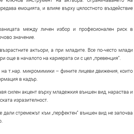
предава емоцията, и влияе върху цялостното въздействие
границата между личен избор и професионален риск в
ючово значение.
възрастните актьори, а при младите. Все по-често млади
и още в началото на кариерата си с цел „превенция“.
 на т.нар. микромимики – фините лицеви движения, които
ормация в кадър.
вя силен акцент върху младежкия външен вид, нараства и
ската изразителност.
, е дали стремежът към „перфектен“ външен вид не започва
о.