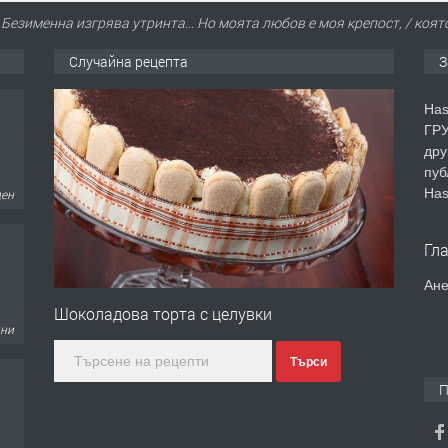
/ Безименна изгрява утринта... Но моята любов е моя крепост, / коят
Случайна рецепта
З
Has
ГРУ
дру
пуб
Has
ден
Гл
Ане
Шоколадова торта с целувки
дни
Търси
П