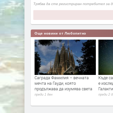
Трябва да сте регистриран потребител за 
Още новини от Любопитно
вността и
Саграда Фамилия – вечната
Къде с
то
мечта на Гауди, която
е изсле
продължава да изумява света
Галакти
преди 1 ден
преди 2 