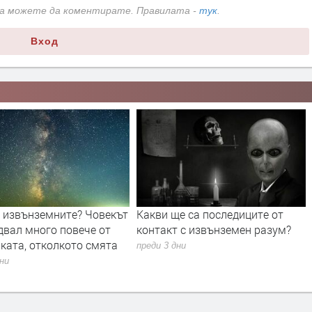
да можете да коментирате. Правилата -
тук
.
Вход
а извънземните? Човекът
Какви ще са последиците от
двал много повече от
контакт с извънземен разум?
ката, отколкото смята
преди 3 дни
дни