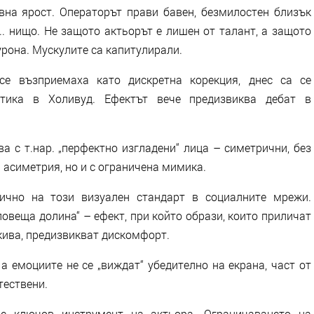
на ярост. Операторът прави бавен, безмилостен близък
.. нищо. Не защото актьорът е лишен от талант, а защото
урона. Мускулите са капитулирали.
се възприемаха като дискретна корекция, днес са се
тика в Холивуд. Ефектът вече предизвиква дебат в
а с т.нар. „перфектно изгладени“ лица – симетрични, без
 асиметрия, но и с ограничена мимика.
тично на този визуален стандарт в социалните мрежи.
овеща долина“ – ефект, при който образи, които приличат
акива, предизвикват дискомфорт.
а емоциите не се „виждат“ убедително на екрана, част от
тествени.
 е ключов инструмент на актьора. Ограничаването на