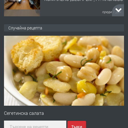
преди 1 ден
ПРЕДЛАГА
НАПЪЛНО ОБЗАВЕДЕН И
Случайна рецепта
ОБОРУДВАН ТРИСТАЕН
АПАРТАМЕНТ В ЦЕНТЪРА НА ГР.
ХАСКОВО
преди 2 дни
ПРЕДЛАГА
Давам гараж под наем
преди 2 дни
ПРЕДЛАГА
№4120 Магазин/Офис под наем в кв.
Любен Каравелов, Хасково-близо до
Сегетинска салата
градската градина!
Търси
преди 2 дни