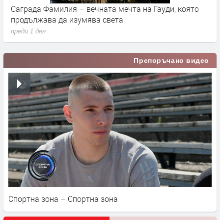
Саграда Фамилия – вечната мечта на Гауди, която
К
продължава да изумява света
п
преди 1 ден
п
Препоръчано видео
Спортна зона – Спортна зона