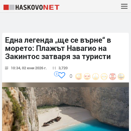
Една легенда „ще се върне“ в
морето: Плажът Навагио на
Закинтос затваря за туристи
10:34, 02 юни 2026 г.
3,720
0
0