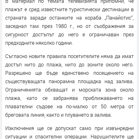
В материал по темата телевизията припомни, че
плажът е сред известните туристически дестинации в
страната заради останките на кораба „Панайотис“,
заседнал там през 1980 г., но от съображения за
сигурност достъпът до него е ограничаван през
предходните няколко години.
Съгласно новите правила посетителите няма да имат
достъп нито до плажа, нито до зоните около него.
Разрешено ще бъде единствено посещението на
съществуващата панорамна площадка над залива.
Ограниченията обхващат и морската зона около
плажа, като се забранява приближаването на
плавателни съдове на по-малко от 50 метра от
бреговата линия, както и плуването в залива.
Изключения ще се допускат само при извънредни
ситуации и спасителни операции. Нарушителите ще