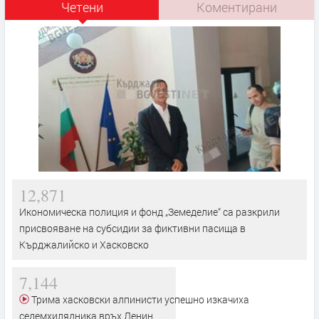
Четени
Коментирани
12,871
Икономическа полиция и фонд „Земеделие“ са разкрили
присвояване на субсидии за фиктивни пасища в
Кърджалийско и Хасковско
7,144
Трима хасковски алпинисти успешно изкачиха
седемхилядника връх Ленин