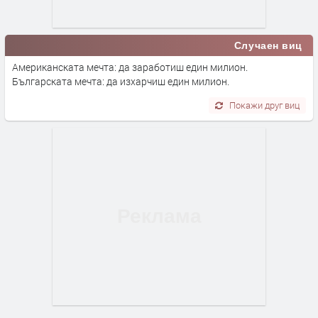
Случаен виц
Американската мечта: да заработиш един милион.
Българската мечта: да изхарчиш един милион.
Покажи друг виц