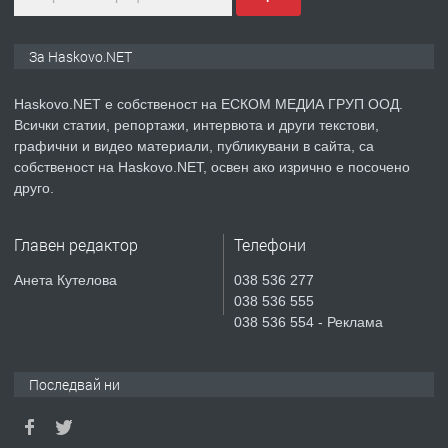
ПРЕДЛАГА
ПРОСТОРЕН ТРИСТАЕН
За Haskovo.NET
АПАРТАМЕНТ В НОВА СГРАДА КВ.
КУБА
Haskovo.NET е собственост на ЕСКОМ МЕДИА ГРУП ООД.
Всички статии, репортажи, интервюта и други текстови,
преди 3 дни
графични и видео материали, публикувани в сайта, са
собственост на Haskovo.NET, освен ако изрично е посочено
ПРЕДЛАГА
Продавам парцел в гр. Хасково кв.
друго.
Хисаря до ток, вода,канализация,
асфалт 0889 537 426
Главен редактор
Телефони
преди 3 дни
Анета Кутелова
038 536 277
038 536 555
ПРЕДЛАГА
СГЛОБЯВАНЕ НА МЕБЕЛИ.
038 536 554 - Реклама
Последвай ни
преди 3 дни
ПРЕДЛАГА