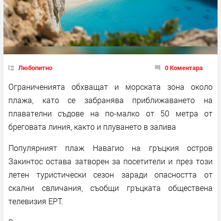
Любопитно
0 Коментара
Ограниченията обхващат и морската зона около
плажа, като се забранява приближаването на
плавателни съдове на по-малко от 50 метра от
бреговата линия, както и плуването в залива
Популярният плаж Навагио на гръцкия остров
Закинтос остава затворен за посетители и през този
летен туристически сезон заради опасността от
скални свличания, съобщи гръцката обществена
телевизия ЕРТ.