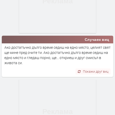
Случаен виц
Ако достатъчно дълго време седиш на едно място, целият свят
ще мине пред очите ти. Ако достатъчно дълго време седиш на
едно място и гледаш порно, ще... откриеш и друг смисъл в
живота си.
Покажи друг виц