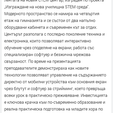
„Изграждане на нова училищна STEM среда“.
Модерното пространство се намира на четвъртия
етаж на гимназията и се състои от два напълно
оборудвани кабинета и съвременен кът за отдих.
Центърът разполага с последно поколение техника и
електроника, които позволяват интерактивно
обучение чрез споделяне на екрани, работа със
специализиран софтуер и безжична мрежова
свързаност. По време на презентацията
преподавателите демонстрираха как новите
технологии позволяват управление на съдържанието
директно от мобилни устройства към основния екран
чрез блутут и софтуер за стрийминг, което превръща
всеки урок в практическо преживяване. Инвестицията
е ключова крачка към по-съвременно образование и
реална практическа подготовка на младите хора по