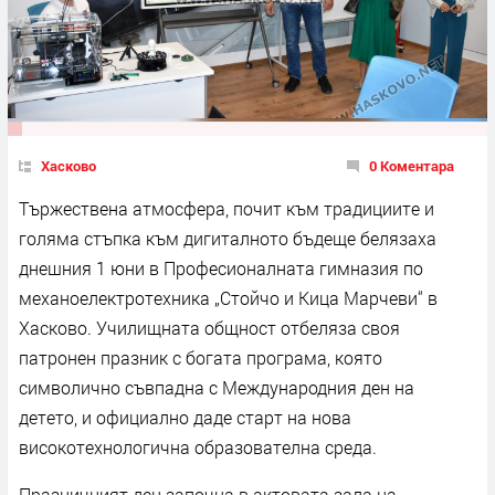
Хасково
0 Коментара
Тържествена атмосфера, почит към традициите и
голяма стъпка към дигиталното бъдеще белязаха
днешния 1 юни в Професионалната гимназия по
механоелектротехника „Стойчо и Кица Марчеви“ в
Хасково. Училищната общност отбеляза своя
патронен празник с богата програма, която
символично съвпадна с Международния ден на
детето, и официално даде старт на нова
високотехнологична образователна среда.
Празничният ден започна в актовата зала на