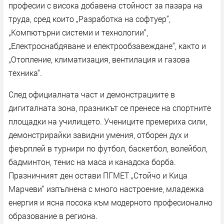
професии с висока добавена стойност за пазара на
труда, сред които „Разработка на софтуер“,
„Компютърни системи и технологии“,
„Електроснабдяване и електрообзавеждане“, както и
„Отопление, климатизация, вентилация и газова
техника“.
След официалната част и демонстрациите в
дигиталната зона, празникът се пренесе на спортните
площадки на училището. Учениците премериха сили,
демонстрирайки завидни умения, отборен дух и
феърплей в турнири по футбол, баскетбол, волейбол,
бадминтон, тенис на маса и канадска борба.
Празничният ден остави ПГМЕТ „Стойчо и Кица
Марчеви“ изпълнена с много настроение, младежка
енергия и ясна посока към модерното професионално
образование в региона.