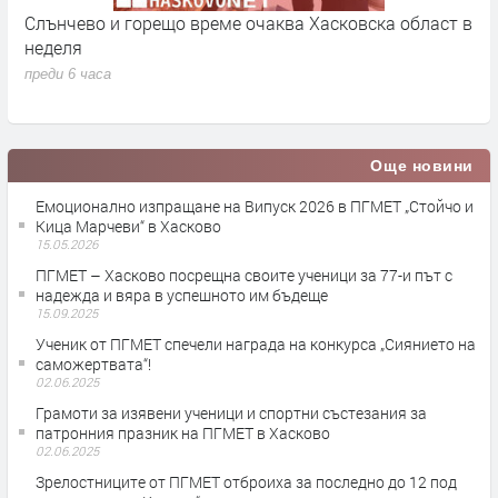
Слънчево и горещо време очаква Хасковска област в
1
т
неделя
п
преди 6 часа
Още новини
Емоционално изпращане на Випуск 2026 в ПГМЕТ „Стойчо и
Кица Марчеви“ в Хасково
15.05.2026
ПГМЕТ – Хасково посрещна своите ученици за 77-и път с
надежда и вяра в успешното им бъдеще
15.09.2025
Ученик от ПГМЕТ спечели награда на конкурса „Сиянието на
саможертвата“!
02.06.2025
Грамоти за изявени ученици и спортни състезания за
патронния празник на ПГМЕТ в Хасково
02.06.2025
Зрелостниците от ПГМЕТ отброиха за последно до 12 под