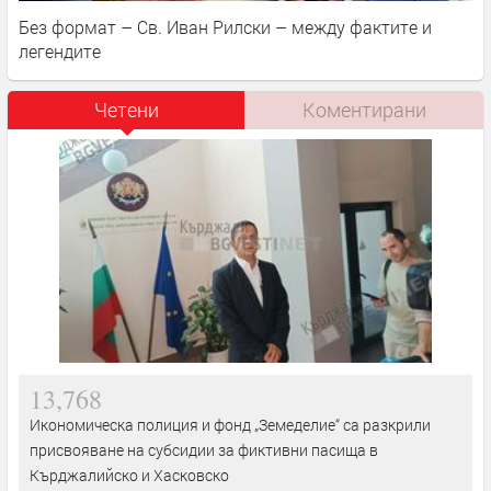
Без формат – Св. Иван Рилски – между фактите и
легендите
Четени
Коментирани
13,768
Икономическа полиция и фонд „Земеделие“ са разкрили
присвояване на субсидии за фиктивни пасища в
Кърджалийско и Хасковско