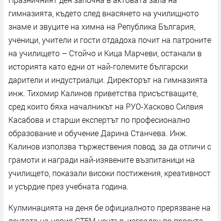
гимназията, където след внасянето на училищното
знаме и звуците на химна на Република България,
ученици, учители и гости отдадоха почит на патроните
на училището – Стойчо и Кица Марчеви, останали в
историята като едни от най-големите български
дарители и индустриалци. Директорът на гимназията
инж. Тихомир Калинов приветства присъстващите,
сред които бяха началникът на РУО-Хасково Силвия
Касабова и старши експертът по професионално
образование и обучение Дарина Станчева. Инж.
Калинов използва тържествения повод, за да отличи с
грамоти и награди най-изявените възпитаници на
училището, показали високи постижения, креативност
и усърдие през учебната година.
Кулминацията на деня бе официалното прерязване на
лентата на новия СТЕМ център, изграден по проекта