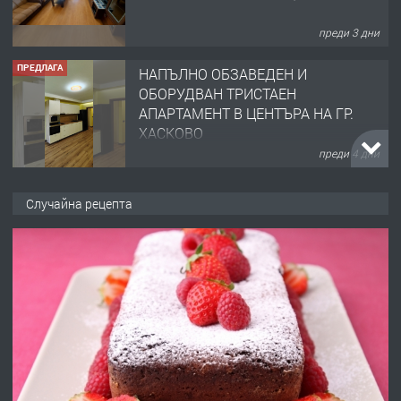
преди 3 дни
ПРЕДЛАГА
НАПЪЛНО ОБЗАВЕДЕН И
ОБОРУДВАН ТРИСТАЕН
АПАРТАМЕНТ В ЦЕНТЪРА НА ГР.
ХАСКОВО
преди 4 дни
ПРЕДЛАГА
Давам гараж под наем
Случайна рецепта
преди 4 дни
ПРЕДЛАГА
№4120 Магазин/Офис под наем в кв.
Любен Каравелов, Хасково-близо до
градската градина!
преди 4 дни