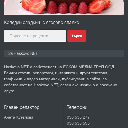
ПРЕДЛАГА
ПРОСТОРЕН ТРИСТАЕН
АПАРТАМЕНТ В НОВА СГРАДА КВ.
Коледен сладкиш с ягодово сладко
КУБА
Търси
преди 5 дни
ПРЕДЛАГА
Продавам парцел в гр. Хасково кв.
За Haskovo.NET
Хисаря до ток, вода,канализация,
асфалт 0889 537 426
Haskovo.NET е собственост на ЕСКОМ МЕДИА ГРУП ООД.
Всички статии, репортажи, интервюта и други текстови,
преди 5 дни
графични и видео материали, публикувани в сайта, са
собственост на Haskovo.NET, освен ако изрично е посочено
ПРЕДЛАГА
СГЛОБЯВАНЕ НА МЕБЕЛИ.
друго.
Главен редактор
Телефони
преди 5 дни
Анета Кутелова
038 536 277
038 536 555
ПРЕДЛАГА
№4119 Едностаен обзаведен