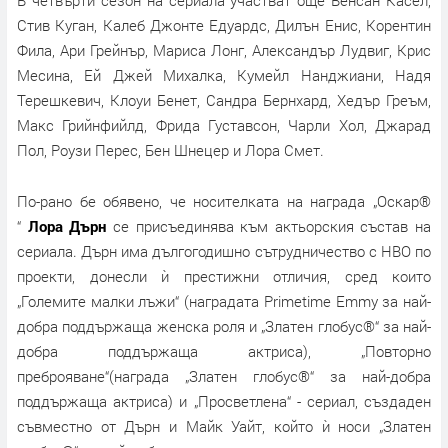
Стив Куган, Калеб Джонте Едуардс, Дилън Енис, Корентин
Фила, Ари Грейнър, Мариса Лонг, Александър Лудвиг, Крис
Месина, Ей Джей Михалка, Кумейл Нанджиани, Надя
Терешкевич, Клоуи Бенет, Сандра Бернхард, Хедър Греъм,
Макс Грийнфийлд, Фрида Густавсон, Чарли Хол, Джарад
Пол, Роузи Перес, Бен Шнецер и Лора Смет.
По-рано бе обявено, че носителката на награда „Оскар®
“
Лора Дърн
се присъединява към актьорския състав на
сериала. Дърн има дългогодишно сътрудничество с HBO по
проекти, донесли ѝ престижни отличия, сред които
„Големите малки лъжи“ (наградата Primetime Emmy за най-
добра поддържаща женска роля и „Златен глобус®“ за най-
добра поддържаща актриса), „Повторно
преброяване“(награда „Златен глобус®“ за най-добра
поддържаща актриса) и „Просветлена“ - сериал, създаден
съвместно от Дърн и Майк Уайт, който ѝ носи „Златен