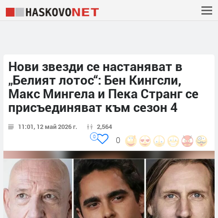
Нови звезди се настаняват в
„Белият лотос“: Бен Кингсли,
Макс Мингела и Пека Странг се
присъединяват към сезон 4
11:01, 12 май 2026 г.
2,564
0
0