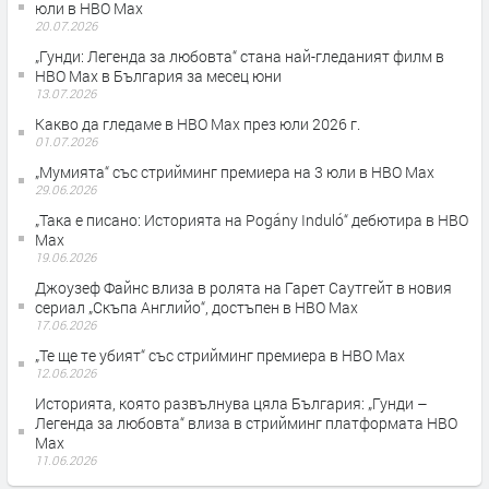
юли в HBO Max
20.07.2026
„Гунди: Легенда за любовта“ стана най-гледаният филм в
HBO Max в България за месец юни
13.07.2026
Какво да гледаме в HBO Max през юли 2026 г.
01.07.2026
„Мумията“ със стрийминг премиера на 3 юли в HBO Max
29.06.2026
„Така е писано: Историята на Pogány Induló“ дебютира в HBO
Max
19.06.2026
Джоузеф Файнс влиза в ролята на Гарет Саутгейт в новия
сериал „Скъпа Английо“, достъпен в HBO Max
17.06.2026
„Те ще те убият“ със стрийминг премиера в HBO Max
12.06.2026
Историята, която развълнува цяла България: „Гунди –
Легенда за любовта“ влиза в стрийминг платформата HBO
Max
11.06.2026