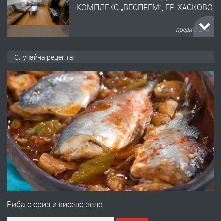
КОМПЛЕКС „ВЕСПРЕМ“, ГР. ХАСКОВО
преди 2 дни
ПРЕДЛАГА
НАПЪЛНО ОБЗАВЕДЕН И
Случайна рецепта
ОБОРУДВАН ТРИСТАЕН
АПАРТАМЕНТ В ЦЕНТЪРА НА ГР.
ХАСКОВО
преди 3 дни
ПРЕДЛАГА
Давам гараж под наем
преди 3 дни
ПРЕДЛАГА
№4120 Магазин/Офис под наем в кв.
Любен Каравелов, Хасково-близо до
Риба с ориз и кисело зеле
градската градина!