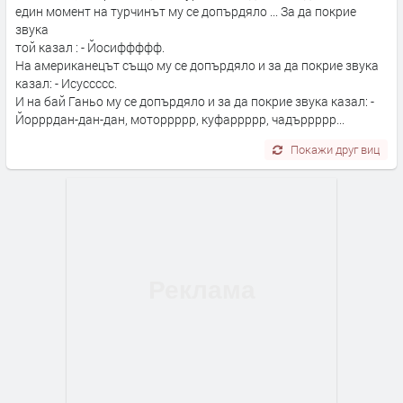
един момент на турчинът му се допърдяло ... За да покрие
звука
той казал : - Йосиффффф.
На американецът също му се допърдяло и за да покрие звука
казал: - Исуссссс.
И на бай Ганьо му се допърдяло и за да покрие звука казал: -
Йорррдан-дан-дан, моторрррр, куфаррррр, чадъррррр...
Покажи друг виц