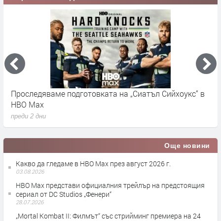
Проследяваме подготовката на „Сиатъл Сийхоукс“ в
К
HBO Max
п
преди 2 дни
Още новини
Какво да гледаме в HBO Max през август 2026 г.
03.08.2026
HBO Max представи официалния трейлър на предстоящия
сериал от DC Studios „Фенери“
28.07.2026
„Mortal Kombat II: Филмът“ със стрийминг премиера на 24