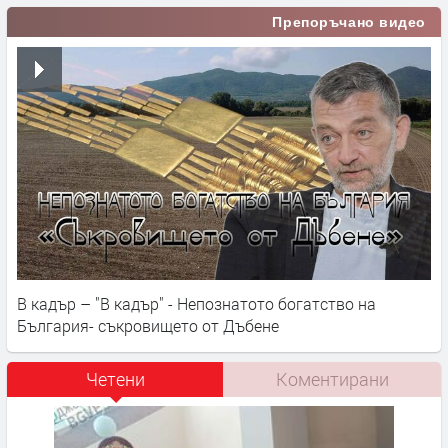
Препоръчано видео
В кадър – "В кадър" - Непознатото богатство на
България- съкровището от Дъбене
Четени
Коментирани