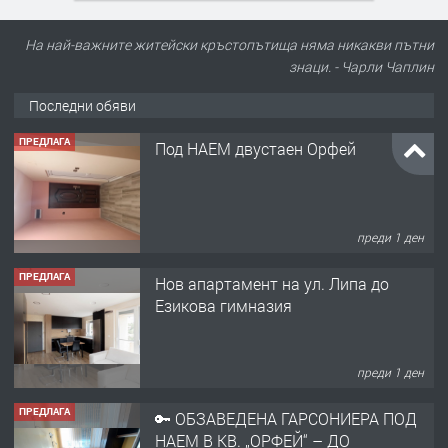
На най-важните житейски кръстопътища няма никакви пътни
знаци. - Чарли Чаплин
Последни обяви
ПРЕДЛАГА
Под НАЕМ двустаен Орфей
преди 1 ден
ПРЕДЛАГА
Нов апартамент на ул. Липа до
Езикова гимназия
преди 1 ден
ПРЕДЛАГА
🔑 ОБЗАВЕДЕНА ГАРСОНИЕРА ПОД
НАЕМ В КВ. „ОРФЕЙ“ – ДО