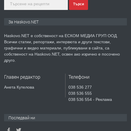
Търси
преди 3 дни
ПРЕДЛАГА
ПРОСТОРЕН ТРИСТАЕН
За Haskovo.NET
АПАРТАМЕНТ В НОВА СГРАДА КВ.
КУБА
Haskovo.NET е собственост на ЕСКОМ МЕДИА ГРУП ООД.
Всички статии, репортажи, интервюта и други текстови,
преди 4 дни
графични и видео материали, публикувани в сайта, са
собственост на Haskovo.NET, освен ако изрично е посочено
ПРЕДЛАГА
Продавам парцел в гр. Хасково кв.
друго.
Хисаря до ток, вода,канализация,
асфалт 0889 537 426
Главен редактор
Телефони
преди 4 дни
Анета Кутелова
038 536 277
038 536 555
ПРЕДЛАГА
СГЛОБЯВАНЕ НА МЕБЕЛИ.
038 536 554 - Реклама
Последвай ни
преди 4 дни