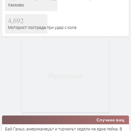
Хасково
4,692
Моторист пострада при удар с кола
Случаен виц
Бай Ганьо, американецът и турчинът седяли на една пейка. В