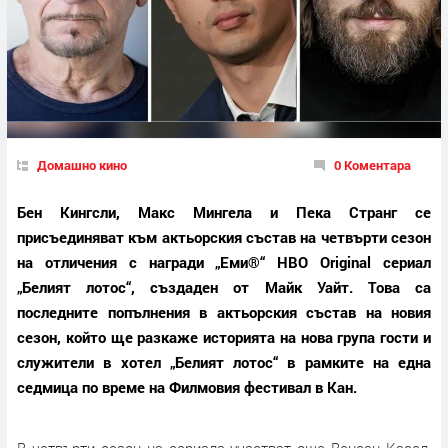
Домашно кино
0 Коментара
Бен Кингсли, Макс Мингела и Пека Странг се
присъединяват към актьорския състав на четвърти сезон
на отличения с награди „Еми®“ HBO Original сериал
„Белият лотос“, създаден от Майк Уайт. Това са
последните попълнения в актьорския състав на новия
сезон, който ще разкаже историята на нова група гости и
служители в хотел „Белият лотос“ в рамките на една
седмица по време на Филмовия фестивал в Кан.
В четвърти сезон на сериала участват още Венсан Касел,