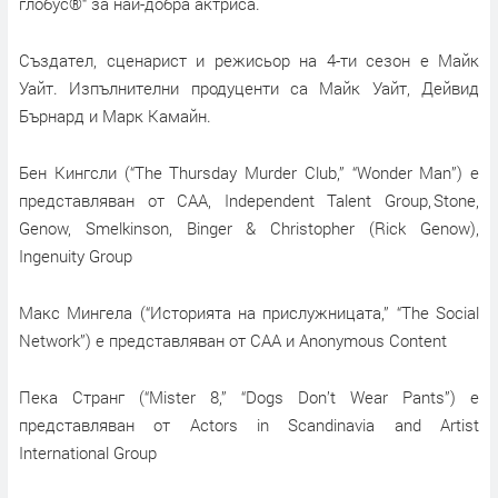
глобус®“ за най-добра актриса.
Създател, сценарист и режисьор на 4-ти сезон е Майк
Уайт. Изпълнителни продуценти са Майк Уайт, Дейвид
Бърнард и Марк Камайн.
Бен Кингсли (“The Thursday Murder Club,” “Wonder Man”) е
представляван от CAA, Independent Talent Group, Stone,
Genow, Smelkinson, Binger & Christopher (Rick Genow),
Ingenuity Group
Макс Мингела (“Историята на прислужницата,” “The Social
Network”) е представляван от CAA и Anonymous Content
Пека Странг (“Mister 8,” “Dogs Don’t Wear Pants”) е
представляван от Actors in Scandinavia and Artist
International Group