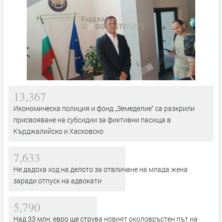
13,367
Икономическа полиция и фонд „Земеделие“ са разкрили
присвояване на субсидии за фиктивни пасища в
Кърджалийско и Хасковско
7,633
Не дадоха ход на делото за отвличане на млада жена
заради отпуск на адвокати
5,790
Над 33 млн. евро ще струва новият околовръстен път на