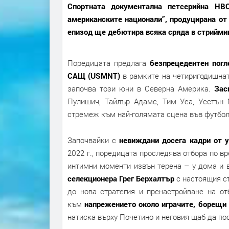
Спортната документална петсерийна HBO
американските национали”, продуцирана от 
епизод ще дебютира всяка сряда в стрийми
Поредицата предлага
безпрецедентен погл
САЩ (USMNT)
в рамките на четиригодишнат
започва този юни в Северна Америка.
Зас
Пулишич, Тайлър Адамс, Тим Уеа, Уестън 
стремеж към най-голямата сцена във футбол
Започвайки с
невиждани досега кадри от 
2022 г., поредицата проследява отбора по в
интимни моменти извън терена – у дома и 
селекционера Грег Берхалтър
с настоящия с
до нова стратегия и пренастройване на о
към
напрежението около играчите, борещи 
натиска върху Почетино и неговия щаб да по