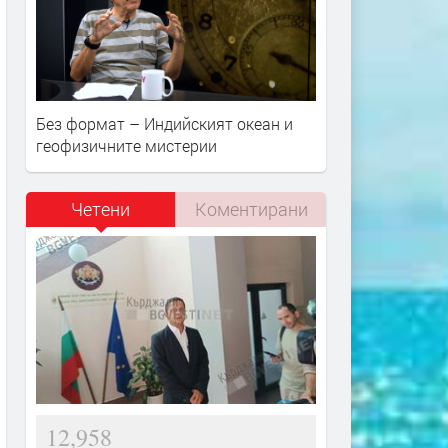
Без формат – Индийският океан и
геофизичните мистерии
Четени
Коментирани
12,958