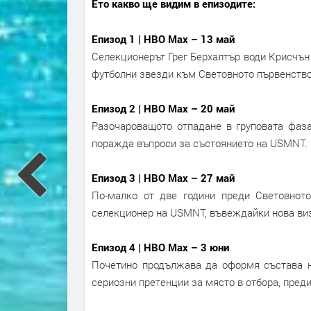
Ето какво ще видим в епизодите:
Епизод 1 |
HBO Max – 13 май
Селекционерът Грег Берхалтър води Крисчън
футболни звезди към Световното първенство 
Епизод 2 |
HBO Max – 20 май
Разочароващото отпадане в груповата фаз
поражда въпроси за състоянието на USMNT.
Епизод 3 |
HBO Max – 27 май
По-малко от две години преди Световното
селекционер на USMNT, въвеждайки нова ви
Епизод 4 |
HBO Max – 3 юни
Почетино продължава да оформя състава н
сериозни претенции за място в отбора, пред