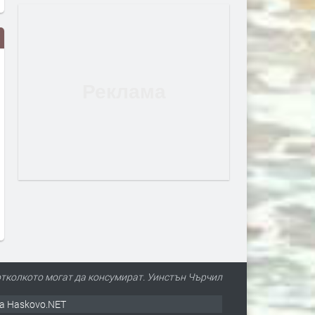
„Mortal Kombat II: Филмът“ със
„Гунди: Легенда за любов
стрийминг премиера на 24 юли
стана най-гледаният фил
в HBO Max
HBO Max в България за м
юни
преди 2 седмици
преди 3 седмици
отколкото могат да консумират. Уинстън Чърчил
а Haskovo.NET