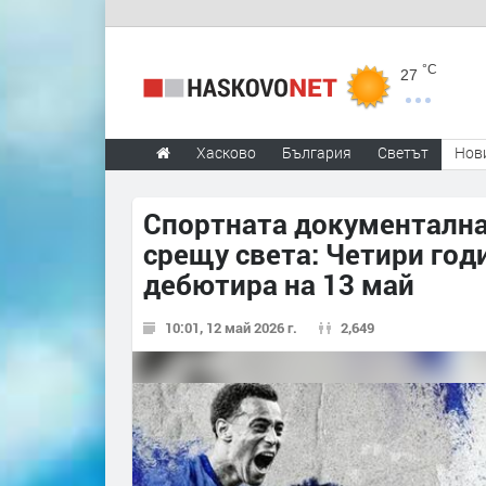
°C
27
Хасково
България
Светът
Нов
Спортната документална
срещу света: Четири год
дебютира на 13 май
10:01, 12 май 2026 г.
2,649