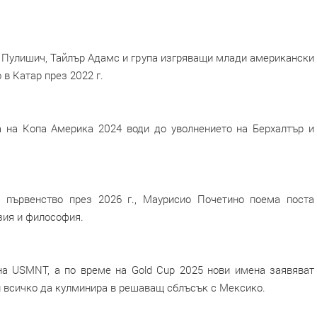
 Пулишич, Тайлър Адамс и група изгряващи млади американски
в Катар през 2022 г.
а на Копа Америка 2024 води до уволнението на Берхалтър и
 първенство през 2026 г., Маурисио Почетино поема поста
зия и философия.
а USMNT, а по време на Gold Cup 2025 нови имена заявяват
и всичко да кулминира в решаващ сблъсък с Мексико.