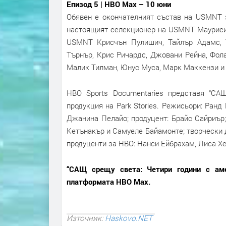
Епизод 5 |
HBO Max – 10 юни
Обявен е окончателният състав на USMNT з
настоящият селекционер на USMNT Маурисио
USMNT Крисчън Пулишич, Тайлър Адамс, 
Търнър, Крис Ричардс, Джовани Рейна, Фола
Малик Тилман, Юнус Муса, Марк Маккензи и 
HBO Sports Documentaries представя “САЩ
продукция на Park Stories. Режисьори: Ранд
Джанина Пелайо; продуцент: Брайс Сайриър
Кетънакър и Самуеле Байамонте; творчески 
продуценти за HBO: Нанси Ейбрахам, Лиса Хе
“САЩ срещу света: Четири години с аме
платформата HBO Max.
Източник:
Haskovo.NET