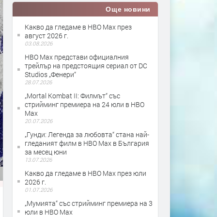
Още новини
Какво да гледаме в HBO Max през
август 2026 г.
03.08.2026
HBO Max представи официалния
трейлър на предстоящия сериал от DC
Studios „Фенери“
28.07.2026
„Mortal Kombat II: Филмът“ със
стрийминг премиера на 24 юли в HBO
Max
20.07.2026
„Гунди: Легенда за любовта“ стана най-
гледаният филм в HBO Max в България
за месец юни
13.07.2026
Какво да гледаме в HBO Max през юли
2026 г.
01.07.2026
„Мумията“ със стрийминг премиера на 3
юли в HBO Max