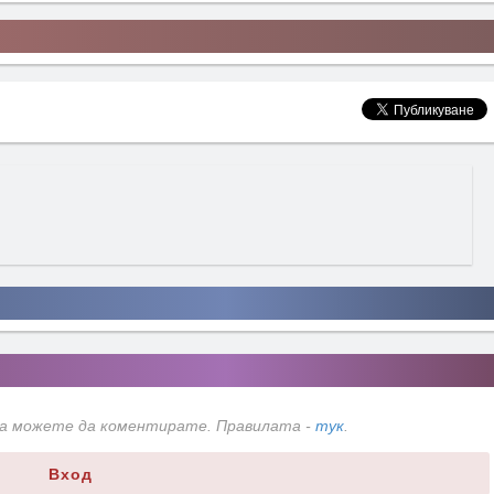
да можете да коментирате. Правилата -
тук
.
Вход