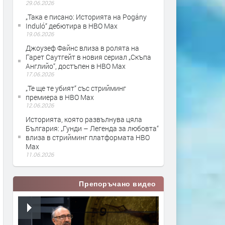
29.06.2026
„Така е писано: Историята на Pogány
Induló“ дебютира в HBO Max
19.06.2026
Джоузеф Файнс влиза в ролята на
Гарет Саутгейт в новия сериал „Скъпа
Английо“, достъпен в HBO Max
17.06.2026
„Те ще те убият“ със стрийминг
премиера в HBO Max
12.06.2026
Историята, която развълнува цяла
България: „Гунди – Легенда за любовта“
влиза в стрийминг платформата HBO
Max
11.06.2026
Препоръчано видео