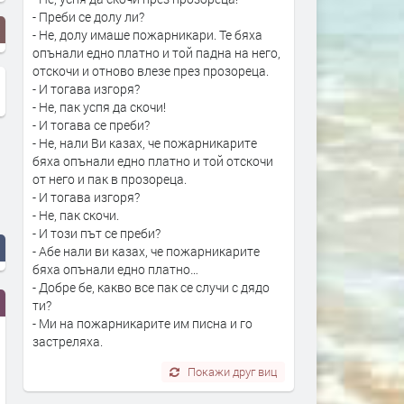
- Преби се долу ли?
- Не, долу имаше пожарникари. Те бяха
опънали едно платно и той падна на него,
отскочи и отново влезе през прозореца.
- И тогава изгоря?
- Не, пак успя да скочи!
- И тогава се преби?
- Не, нали Ви казах, че пожарникарите
бяха опънали едно платно и той отскочи
от него и пак в прозореца.
- И тогава изгоря?
- Не, пак скочи.
- И този път се преби?
- Абе нали ви казах, че пожарникарите
бяха опънали едно платно…
- Добре бе, какво все пак се случи с дядо
ти?
- Ми на пожарникарите им писна и го
застреляха.
Покажи друг виц