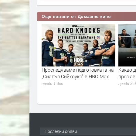
Още новини от Домашно кино
подготовката на
Какво да гледаме в HBO Max
HBO Ma
кс“ в HBO Max
през август 2026 г.
официа
предст
преди 3 дни
Studios
преди 1 
Последни обяви