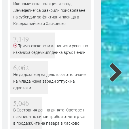
Икономическа полиция и фонд
„Земеделие“ са разкрили присвояване
на субсидии за фиктивни пасища в
Кърджалийско и Хасковско
7,149
Трима хасковски алпинисти успешно
изкачиха седемхилядника връх Ленин
6,062
Не дадоха ход на делото за отвличане
на млада жена заради отпуск на
адвокати
5,046
В Световния ден на динята: Световен
шампион по силов трибой отчете ръст
в продажбите на пазара в Хасково