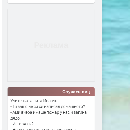
Случаен виц
Учителката пита Иванчо:
- Ти защо не си си написал домашното?
- Ами вчера имаше пожар у нас и загина
дядо.
- Изгоря ли?
- Не, успя да скочи през прозореца!