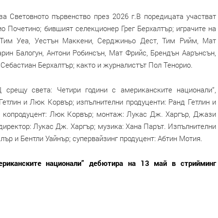
а Световното първенство през 2026 г.В поредицата участват
 Почетино; бившият селекционер Грег Берхалтър; играчите на
Тим Уеа, Уестън Маккени, Серджиньо Дест, Тим Рийм, Мат
рин Балогун, Антони Робинсън, Мат Фрийс, Брендън Аарънсън,
Себастиан Берхалтър; както и журналистът Пол Тенорио.
 срещу света: Четири години с американските национали”,
 Гетлин и Люк Корвър; изпълнителни продуценти: Ранд Гетлин и
; копродуцент: Люк Корвър; монтаж: Лукас Дж. Харгър, Джази
директор: Лукас Дж. Харгър; музика: Хана Парът. Изпълнителни
лър и Бентли Уайнър; супервайзинг продуцент: Абтин Мотия.
риканските национали” дебютира на 13 май в стрийминг