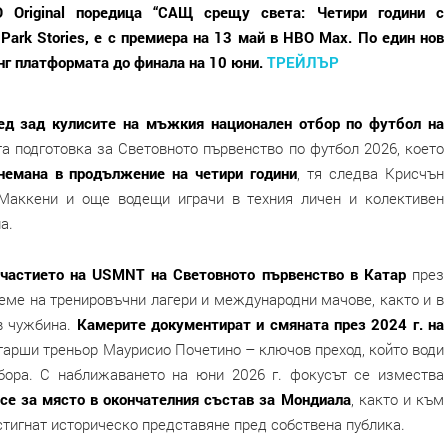
 Original поредица “САЩ срещу света: Четири години с
Park Stories, e с премиера на 13 май в HBO Max. По един нов
нг платформата до финала на 10 юни.
ТРЕЙЛЪР
ед зад кулисите на мъжкия национален отбор по футбол на
а подготовка за Световното първенство по футбол 2026, което
немана в продължение на четири години
, тя следва Крисчън
Маккени и още водещи играчи в техния личен и колективен
а.
участието на USMNT на Световното първенство в Катар
през
реме на тренировъчни лагери и международни мачове, както и в
в чужбина.
Камерите документират и смяната през 2024 г. на
тарши треньор Маурисио Почетино – ключов преход, който води
тбора. С наближаването на юни 2026 г. фокусът се измества
се за място в окончателния състав за Мондиала
, както и към
стигнат историческо представяне пред собствена публика.