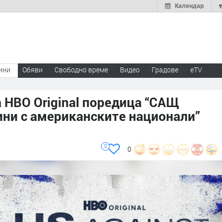
Календар
ини
Обяви
Свободно време
Видео
Градове
eTV
 HBO Original поредица “САЩ
ини с американските национали”
0
0