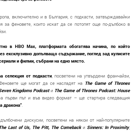
опа, включително и в България, с подкасти, затвърждавайки
я за феновете, които искат да се потопят още по-дълбоко в
йзи.
тно в HBO Max, платформата обогатява начина, по който
ез ексклузивно допълващо съдържание, поглед зад кулисите
 сериали и филми, събрани на едно място.
а селекция от подкасти
, посветени на утвърдени франчайзи,
 Феновете ще могат да се насладят на
The Game of Thrones
e Seven Kingdoms Podcast
и
The Game of Thrones Podcast: House
за първи път и във видео формат – ще стартира следващия
а дракона“
.
дълбочени дискусии, посветени на някои от най-популярните
The Last of Us, The Pitt, The Comeback
и
Sinners: In Proximity
,