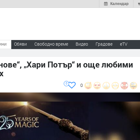
Календар
ини
Обяви
Свободно време
Видео
Градове
eTV
онове“, „Хари Потър“ и още любими
x
0
0