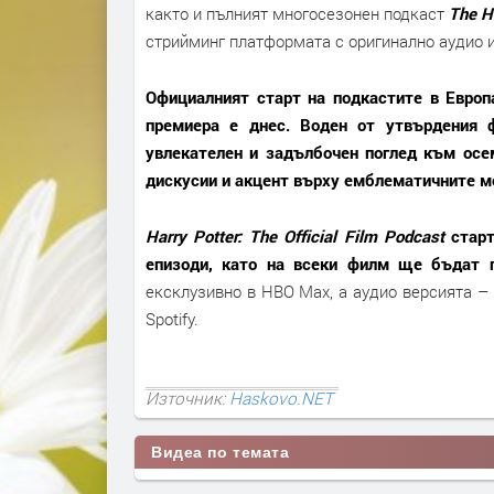
както и пълният многосезонен подкаст
The H
стрийминг платформата с оригинално аудио и
Официалният старт на подкастите в Европ
премиера е днес. Воден от утвърдения 
увлекателен и задълбочен поглед към осе
дискусии и акцент върху емблематичните мо
Harry Potter: The Official Film Podcast
стар
епизоди, като на всеки филм ще бъдат п
ексклузивно в HBO Max, а аудио версията –
Spotify.
Източник:
Haskovo.NET
Видеа по темата