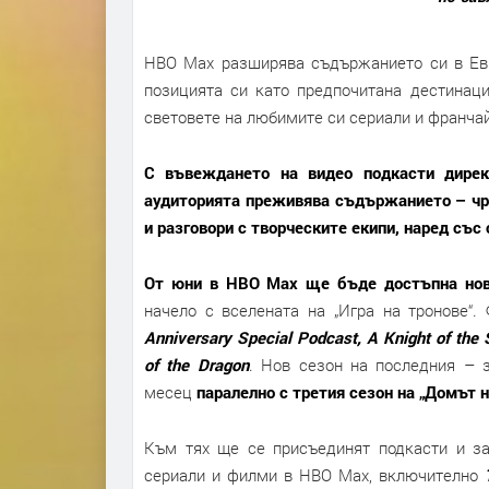
HBO Max разширява съдържанието си в Евр
позицията си като предпочитана дестинаци
световете на любимите си сериали и франча
С въвеждането на видео подкасти дирек
аудиторията преживява съдържанието – чр
и разговори с творческите екипи, наред със
От юни в HBO Max ще бъде достъпна нов
начело с вселената на „Игра на тронове“.
Anniversary Special Podcast, A Knight of th
of the Dragon
. Нов сезон на последния – 
месец
паралелно с третия сезон на „Домът н
Към тях ще се присъединят подкасти и за
сериали и филми в HBO Max, включително