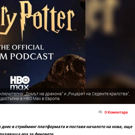
включително „Домът на дракона“ и „Рицарят на Седемте кралства“,
т достъпни в HBO Max в Европа
0 Коментара
ира днес в стрийминг платформата и поставя началото на нова, още
ладяваща ера за феновете