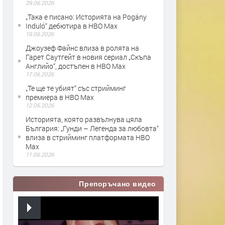
29.06.2026
„Така е писано: Историята на Pogány
Induló“ дебютира в HBO Max
19.06.2026
Джоузеф Файнс влиза в ролята на
Гарет Саутгейт в новия сериал „Скъпа
Английо“, достъпен в HBO Max
17.06.2026
„Те ще те убият“ със стрийминг
премиера в HBO Max
12.06.2026
Историята, която развълнува цяла
България: „Гунди – Легенда за любовта“
влиза в стрийминг платформата HBO
Max
11.06.2026
Препоръчано видео