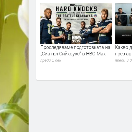
а за любовта“
Проследяваме подготовката на
Какво 
аният филм в
„Сиатъл Сийхоукс“ в HBO Max
през ав
гария за месец
преди 1 ден
преди 3 