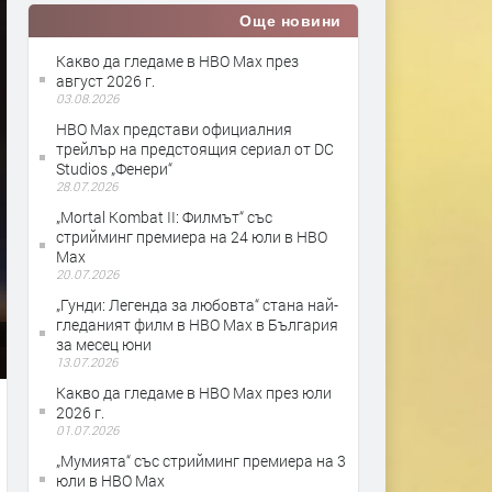
Още новини
Какво да гледаме в HBO Max през
август 2026 г.
03.08.2026
HBO Max представи официалния
трейлър на предстоящия сериал от DC
Studios „Фенери“
28.07.2026
„Mortal Kombat II: Филмът“ със
стрийминг премиера на 24 юли в HBO
Max
20.07.2026
„Гунди: Легенда за любовта“ стана най-
гледаният филм в HBO Max в България
за месец юни
13.07.2026
Какво да гледаме в HBO Max през юли
2026 г.
01.07.2026
„Мумията“ със стрийминг премиера на 3
юли в HBO Max