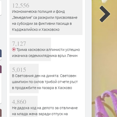
12,556
Икономическа полиция и фонд
„Земеделие“ са разкрили присвояване
на субсидии за фиктивни пасища в
Кърджалийско и Хасковско
7,127
Трима хасковски алпинисти успешно
изкачиха седемхилядника връх Ленин
5,015
В Световния ден на динята: Световен
шампион по силов трибой отчете ръст
в продажбите на пазара в Хасково
4,860
Не дадоха ход на делото за отвличане
на млада жена заради отпуск на