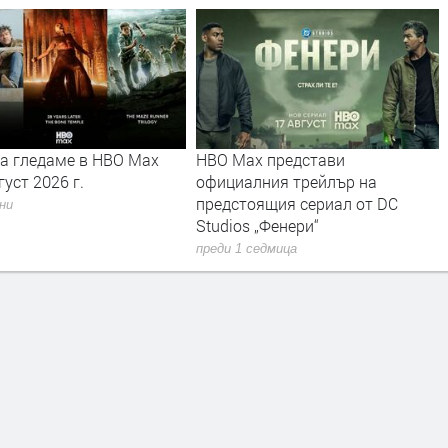
да гледаме в HBO Max
HBO Max представи
густ 2026 г.
официалния трейлър на
предстоящия сериал от DC
дни
Studios „Фенери“
преди 1 седмица