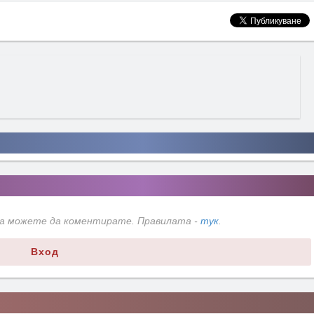
да можете да коментирате. Правилата -
тук
.
Вход