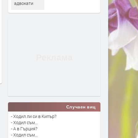
адвокати
Зося Мамет се присъединява
„Mortal Kombat II: Филмът
към финалния сезон на HBO
стрийминг премиера на 
Original сериала „Индустрия“
в HBO Max
преди 1 седмица
преди 2 седмици
Случаен виц
- Ходил ли си в Кипър?
- Ходил съм...
- А в Гърция?
- Ходил съм...