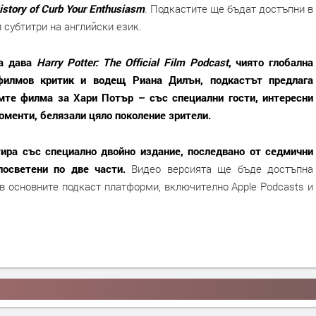
istory of Curb Your Enthusiasm
. Подкастите ще бъдат достъпни в
 субтитри на английски език.
а дава
Harry Potter: The Official Film Podcast
, чиято глобална
филмов критик и водещ Риана Дилън, подкастът предлага
мте филма за Хари Потър – със специални гости, интересни
менти, белязали цяло поколение зрители.
тира със специално двойно издание, последвано от седмични
осветени по две части.
Видео версията ще бъде достъпна
 в основните подкаст платформи, включително Apple Podcasts и