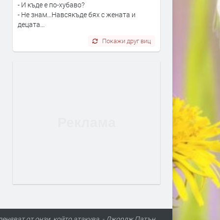
- И къде е по-хубаво?
- Не знам...Навсякъде бях с жената и
децата...
Покажи друг виц
пленяват от онзи, който атакува. - Джордж Патън