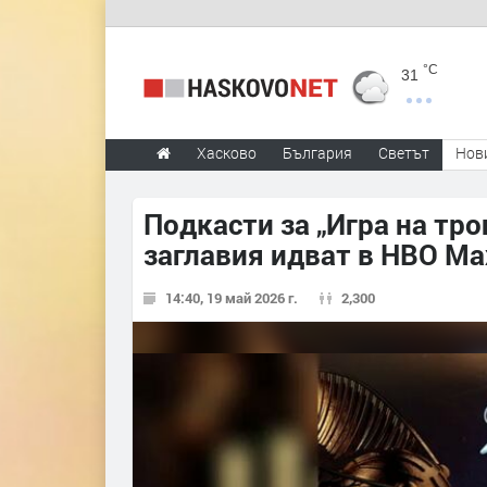
°C
31
Хасково
България
Светът
Нов
Подкасти за „Игра на тр
заглавия идват в HBO Ma
14:40, 19 май 2026 г.
2,300