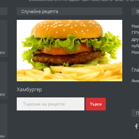
Случайна рецепта
З
Has
ГРУ
дру
пуб
Has
аса
Гл
Ане
Хамбургер
аса
Търси
П
ден