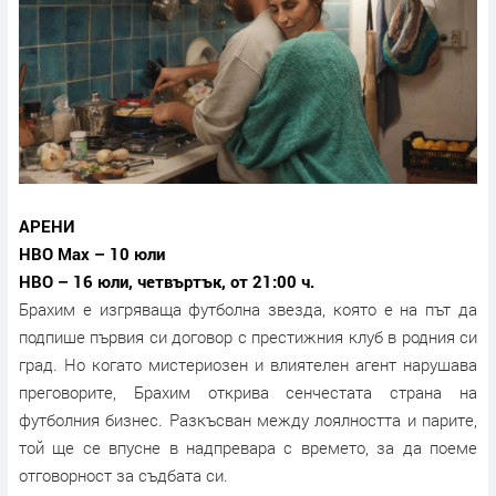
АРЕНИ
HBO Max – 10 юли
HBO – 16 юли, четвъртък, от 21:00 ч.
Брахим е изгряваща футболна звезда, която е на път да
подпише първия си договор с престижния клуб в родния си
град. Но когато мистериозен и влиятелен агент нарушава
преговорите, Брахим открива сенчестата страна на
футболния бизнес. Разкъсван между лоялността и парите,
той ще се впусне в надпревара с времето, за да поеме
отговорност за съдбата си.