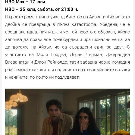
HBO Max – 17 юли
HBO – 25 юли, събота, от 21:00 ч.
Първото романтично уикенд бягство на Айрис и Айзък като
двойка се превръща в пълна катастрофа. Убедена, че е
срещнала идеалния мъж и че той просто е объркан, Айрис
започва да прави все по-абсурдни и ирационални неща, за
да докаже на Айзък, че са създадени един за друг. С
участието на Моли Гордън, Логан Лърман, Джералдин
Висванатан и Джон Рейнолдс, тази забавна черна комедия
разглежда възходите и паденията на съвременните връзки
и начините, по които ни подлудяват.