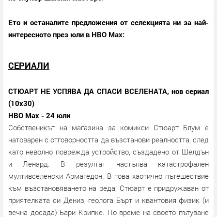
Ето и останалите предложения от селекцията ни за най-
интересното през юли в HBO Max:
СЕРИАЛИ
СТЮАРТ НЕ УСПЯВА ДА СПАСИ ВСЕЛЕНАТА, нов сериал
(10х30)
HBO Max - 24 юли
Собственикът на магазина за комикси Стюарт Блум е
натоварен с отговорността да възстанови реалността, след
като неволно поврежда устройство, създадено от Шелдън
и Ленард. В резултат настъпва катастрофален
мултивселенски Армагедон. В това хаотично пътешествие
към възстановяването на реда, Стюарт е придружаван от
приятелката си Дениз, геолога Бърт и квантовия физик (и
вечна досада) Бари Крипке. По време на своето пътуване