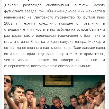
„Сайпан“ разглежда експлозивния сблъсък между
футболната звезда Рой Кийн и мениджъра Мик Маккарти в
навечерието на Световното първенство по футбол през
2002 г. Техният конфликт, породен от различия в
стандартите и личностите им, избухва на остров Сайпан и
разтърсва както ирландския национален отбор, така и
цялата страна. След като Кийн напуска лагера, Маккарти
остава да се справя с настъпилия хаос. Тази завладяваща
истинска история надхвърля спорта — тя е драматичен,
често ироничен разказ за лидерство, лоялност и
съперничество, което привлича световно внимание.