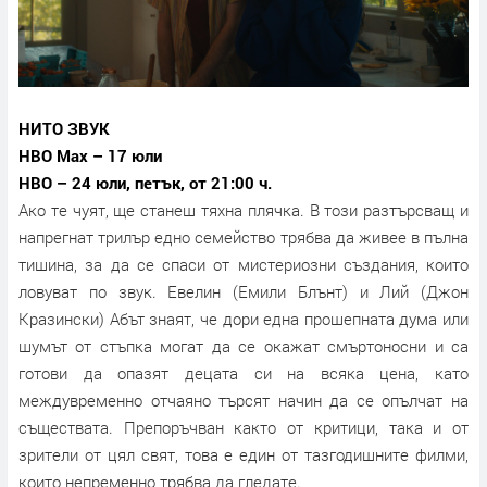
НИТО ЗВУК
HBO Max – 17 юли
HBO – 24 юли, петък, от 21:00 ч.
Ако те чуят, ще станеш тяхна плячка. В този разтърсващ и
напрегнат трилър едно семейство трябва да живее в пълна
тишина, за да се спаси от мистериозни създания, които
ловуват по звук. Евелин (Емили Блънт) и Лий (Джон
Кразински) Абът знаят, че дори една прошепната дума или
шумът от стъпка могат да се окажат смъртоносни и са
готови да опазят децата си на всяка цена, като
междувременно отчаяно търсят начин да се опълчат на
съществата. Препоръчван както от критици, така и от
зрители от цял свят, това е един от тазгодишните филми,
които непременно трябва да гледате.