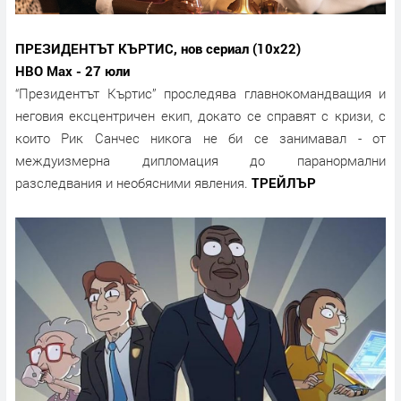
ПРЕЗИДЕНТЪТ КЪРТИС, нов сериал (10х22)
HBO Max - 27 юли
“Президентът Къртис” проследява главнокомандващия и
неговия ексцентричен екип, докато се справят с кризи, с
които Рик Санчес никога не би се занимавал - от
междуизмерна дипломация до паранормални
разследвания и необясними явления.
ТРЕЙЛЪР