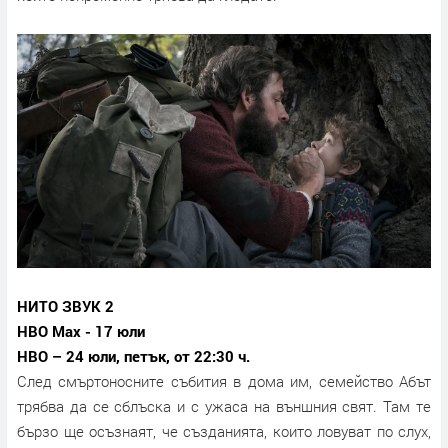
НИТО ЗВУК 2
HBO Max - 17 юли
HBO – 24 юли, петък, от 22:30 ч.
След смъртоносните събития в дома им, семейство Абът
трябва да се сблъска и с ужаса на външния свят. Там те
бързо ще осъзнаят, че създанията, които ловуват по слух,