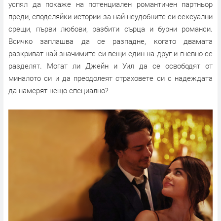
успял да покаже на потенциален романтичен партньор
преди, споделяйки истории за най-неудобните си сексуални
срещи, първи любови, разбити сърца и бурни романси.
Всичко заплашва да се разпадне, когато двамата
разкриват най-значимите си вещи един на друг и гневно се
разделят. Могат ли Джейн и Уил да се освободят от
миналото си и да преодолеят страховете си с надеждата
да намерят нещо специално?