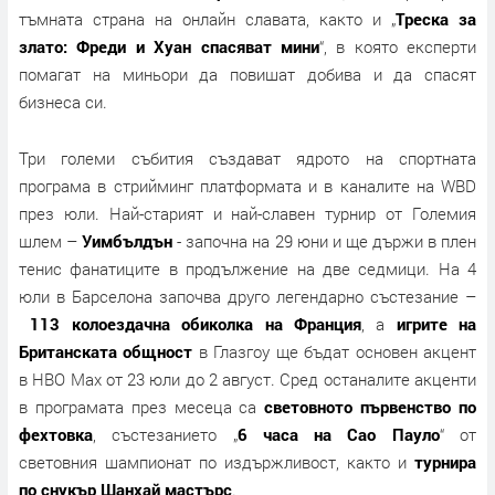
тъмната страна на онлайн славата, както и „
Треска за
злато: Фреди и Хуан спасяват мини
“, в която експерти
помагат на миньори да повишат добива и да спасят
бизнеса си.
Три големи събития създават ядрото на спортната
програма в стрийминг платформата и в каналите на WBD
през юли. Най-старият и най-славен турнир от Големия
шлем –
Уимбълдън
- започна на 29 юни и ще държи в плен
тенис фанатиците в продължение на две седмици. На 4
юли в Барселона започва друго легендарно състезание –
113 колоездачна обиколка на Франция
, а
игрите на
Британската общност
в Глазгоу ще бъдат основен акцент
в НВО Мax от 23 юли до 2 август. Сред останалите акценти
в програмата през месеца са
световното първенство по
фехтовка
, състезанието „
6 часа на Сао Пауло
“ от
световния шампионат по издържливост, както и
турнира
по снукър Шанхай мастърс
.