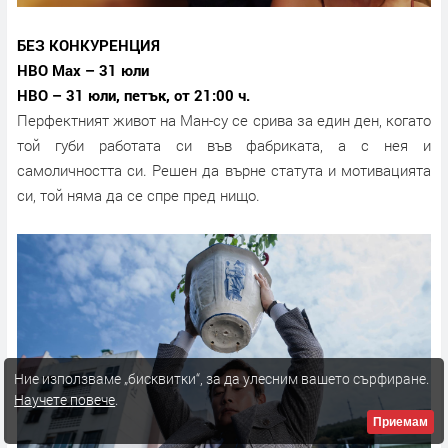
БЕЗ КОНКУРЕНЦИЯ
HBO Max – 31 юли
HBO – 31 юли, петък, от 21:00 ч.
Перфектният живот на Ман-су се срива за един ден, когато
той губи работата си във фабриката, a с нея и
самоличността си. Решен да върне статута и мотивацията
си, той няма да се спре пред нищо.
Ние използваме „бисквитки“, за да улесним вашето сърфиране.
Научете повече
.
Приемам