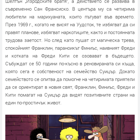
Шелтън „Изродските братя“, а действието се развива в
съвременно Сан Франсиско. В центъра му са четирима
любители на марихуаната, които пътуват във времето.
През 1969 г., когато не висят на Уудсток, те избягват да си
правят планове, избягват наркотиците, както и постоянната
трудова заетост. Но след като пушат от магическа трева,
спокойният Франклин, параноикът Финиъс, наивният Фреди
и котката на Фреди Кити се озовават в бъдещето.
Събуждат се 50 години по-късно в реновираната си къща,
която сега е собственост на семейство Суицър. Докато
семейството се опитва да помогне на четиримата приятели
да се ориентират в новия свят, Франклин, Финиъс, Фреди и
Кити помагат на Суицър да видят позитивните страни на
един по-простичък живот.