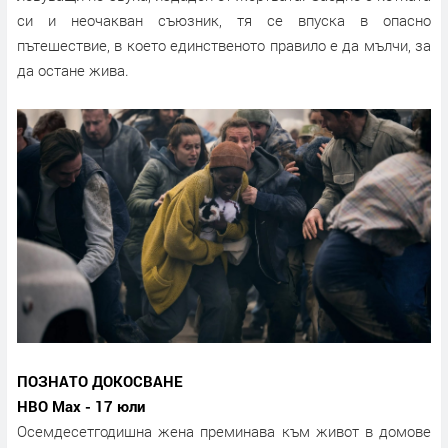
си и неочакван съюзник, тя се впуска в опасно
пътешествие, в което единственото правило е да мълчи, за
да остане жива.
ПОЗНАТО ДОКОСВАНЕ
HBO Max - 17 юли
Осемдесетгодишна жена преминава към живот в домове