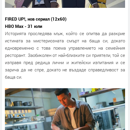
FIRED UP!, нов сериал (12х60)
HBO Max - 31 юли
Историята проследява мъж, който се опитва да разкрие
истината за мистериозната смърт на баща си, докато
едновременно с това поема управлението на семейния
ресторант. Заобиколен от най-близките си приятели, той се
изправя пред редица лични и житейски изпитания и се
зарича да не спре, докато не въздаде справедливост за
баща си.