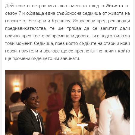
Действието се развива шест месеца след събитията от
сезон 7 и обхваща една съдбоносна седмица от живота на
героите от Бевърли и Креншоу. Изправени пред решаващи
предизвикателства, те ще трябва да се запитат дали
всичко, през което са преминали досега, ги е подготвило за
този момент. Седмица, през която съдбите на стари и нови
герои, приятели и врагове ще се преплетат по начин, който
ще промени бъдещето им завинаги.