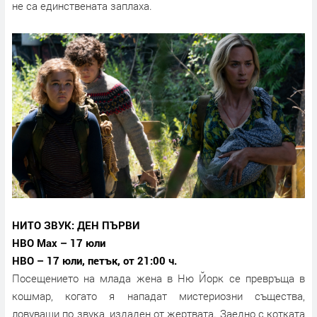
не са единствената заплаха.
НИТО ЗВУК: ДЕН ПЪРВИ
HBO Max – 17 юли
HBO – 17 юли, петък, от 21:00 ч.
Посещението на млада жена в Ню Йорк се превръща в
кошмар, когато я нападат мистериозни същества,
ловуващи по звукa, издаден от жертвата. Заедно с котката