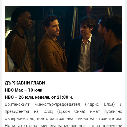
ДЪРЖАВНИ ГЛАВИ
HBO Max – 10 юли
HBO – 26 юли, неделя, от 21:00 ч.
Британският министър-председател (Идрис Елба) и
президентът на САЩ (Джон Сина) имат публично
съперничество, което застрашава съюза на страните им.
Но когато стават мишена на мощен враг, те са принудени