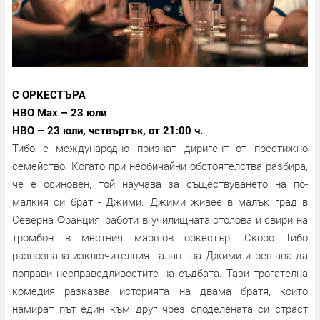
С ОРКЕСТЪРА
HBO Max – 23 юли
HBO – 23 юли, четвъртък, от 21:00 ч.
Тибо е международно признат диригент от престижно
семейство. Когато при необичайни обстоятелства разбира,
че е осиновен, той научава за съществуването на по-
малкия си брат - Джими. Джими живее в малък град в
Северна Франция, работи в училищната столова и свири на
тромбон в местния маршов оркестър. Скоро Тибо
разпознава изключителния талант на Джими и решава да
поправи несправедливостите на съдбата. Тази трогателна
комедия разказва историята на двама братя, които
намират път един към друг чрез споделената си страст