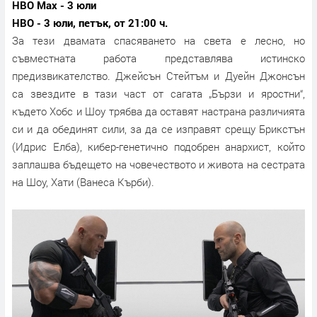
HBO Max - 3 юли
HBO - 3 юли, петък, от 21:00 ч.
За тези двамата спасяването на света е лесно, но
съвместната работа представлява истинско
предизвикателство. Джейсън Стейтъм и Дуейн Джонсън
са звездите в тази част от сагата „Бързи и яростни“,
където Хобс и Шоу трябва да оставят настрана различията
си и да обединят сили, за да се изправят срещу Брикстън
(Идрис Елба), кибер-генетично подобрен анархист, който
заплашва бъдещето на човечеството и живота на сестрата
на Шоу, Хати (Ванеса Кърби).