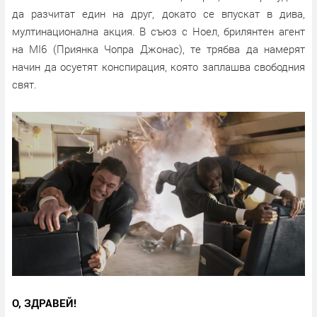
да разчитат един на друг, докато се впускат в дива,
мултинационална акция. В съюз с Ноел, брилянтен агент
на MI6 (Приянка Чопра Джонас), те трябва да намерят
начин да осуетят конспирация, която заплашва свободния
свят.
О, ЗДРАВЕЙ!