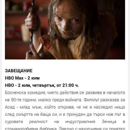
ЗАВЕЩАНИЕ
HBO Max - 2 юли
HBO - 2 юли, четвъртък, от 21:00 ч.
Босненска комедия, чието действие се развива в началото
на 90-те години, малко преди войната. Филмът разказва за
Асад - млад мъж, който открива, че не е наследил нищо
след смъртта на баща си, и е принуден да търси нов път в
суровата реалност на индустриалния Зеница в
стоманодобивна фабрика. Заедно с находчивия си приятел