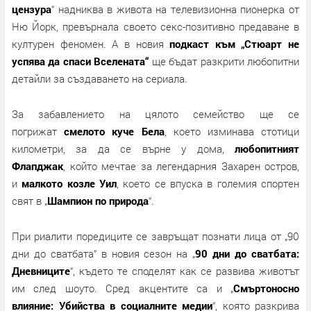
цензура
“ надниква в живота на телевизионна пионерка от
Ню Йорк, превърнала своето секс-позитивно предаване в
културен феномен. А в новия
подкаст към „Стюарт не
успява да спаси Вселената“
ще бъдат разкрити любопитни
детайли за създаването на сериала.
За забавлението на цялото семейство ще се
погрижат
смелото куче Бела
, което изминава стотици
километри, за да се върне у дома,
любопитният
Флапджак
, който мечтае за легендарния Захарен остров,
и
малкото козле Уил
, което се впуска в големия спортен
свят в „
Шампион по природа
“.
При риалити поредиците се завръщат познати лица от „90
дни до сватбата“ в новия сезон на „
90 дни до сватбата:
Дневниците
“, където те споделят как се развива животът
им след шоуто. Сред акцентите са и „
Смъртоносно
влияние: Убийства в социалните медии
“, която разкрива