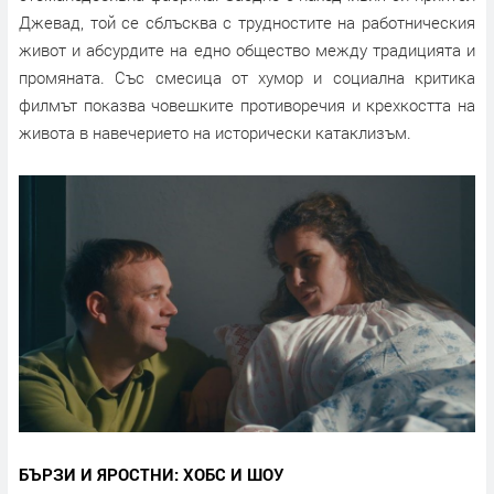
Джевад, той се сблъсква с трудностите на работническия
живот и абсурдите на едно общество между традицията и
промяната. Със смесица от хумор и социална критика
филмът показва човешките противоречия и крехкостта на
живота в навечерието на исторически катаклизъм.
БЪРЗИ И ЯРОСТНИ: ХОБС И ШОУ