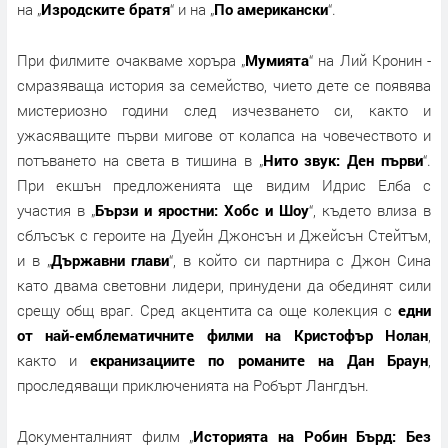
на „
Изродските братя
“ и на „
По американски
“.
При филмите очакваме хоръра „
Мумията
“ на Лий Кронин -
смразяваща история за семейство, чието дете се появява
мистериозно години след изчезването си, както и
ужасяващите първи мигове от колапса на човечеството и
потъването на света в тишина в „
Нито звук: Ден първи
“.
При екшън предложенията ще видим Идрис Елба с
участия в „
Бързи и яростни: Хобс и Шоу
“, където влиза в
сблъсък с героите на Дуейн Джонсън и Джейсън Стейтъм,
и в „
Държавни глави
“, в който си партнира с Джон Сина
като двама световни лидери, принудени да обединят сили
срещу общ враг. Сред акцентита са още колекция с
едни
от най-емблематичните филми на Кристофър Нолан
,
както и
екранизациите по романите на Дан Браун
,
проследяващи приключенията на Робърт Лангдън.
Документалният филм „
Историята на Робин Бърд: Без