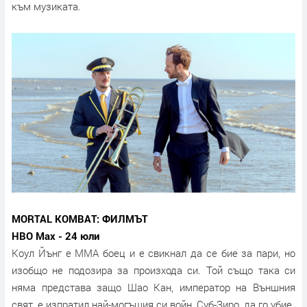
към музиката.
MORTAL KOMBAT: ФИЛМЪТ
HBO Max - 24 юли
Коул Йънг е ММА боец и е свикнал да се бие за пари, но
изобщо не подозира за произхода си. Той също така си
няма представа защо Шао Кан, император на Външния
свят, е изпратил най-могъщия си войн, Суб-Зиро, да го убие.