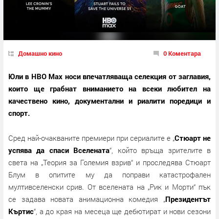
Домашно кино
0 Коментара
Юли в HBO Max носи впечатляваща селекция от заглавия,
които ще грабнат вниманието на всеки любител на
качествено кино, документални и риалити поредици и
спорт.
Сред най-очакваните премиери при сериалите е „
Стюарт не
успява да спаси Вселената
“, който връща зрителите в
света на „Теория за Големия взрив“ и проследява Стюарт
Блум в опитите му да поправи катастрофален
мултивселенски срив. От вселената на „Рик и Морти“ пък
се задава новата анимационна комедия „
Президентът
Къртис
“, а до края на месеца ще дебютират и нови сезони