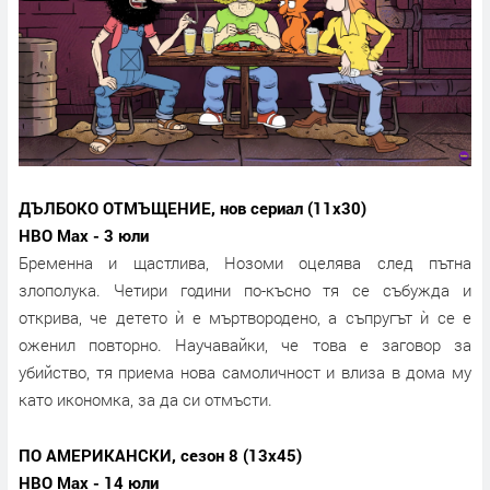
ДЪЛБОКО ОТМЪЩЕНИЕ, нов сериал (11х30)
HBO Max - 3 юли
Бременна и щастлива, Нозоми оцелява след пътна
злополука. Четири години по-късно тя се събужда и
открива, че детето ѝ е мъртвородено, а съпругът ѝ се е
оженил повторно. Научавайки, че това е заговор за
убийство, тя приема нова самоличност и влиза в дома му
като икономка, за да си отмъсти.
ПО АМЕРИКАНСКИ, сезон 8 (13х45)
HBO Max - 14 юли