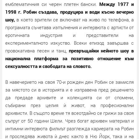
емблематичния си черен плетен бански.
Между 1977 и
1998 г. Робин създава, продуцира и води късно вечерно
шоу,
в което зрители се включват на живо по телефона, а
програмата съчетава изпълнения и интервюта с артисти от
еротичната индустрия и представители на
експерименталното изкуство. Всеки епизод завършва с
провокативна песен и танц,
превръщайки нейното шоу в
национална платформа за позитивно отношение към
сексуалността и свободата на словото.
В навечерието на своя 70-и рожден ден Робин се замисля
за мястото си в историята и е изправена пред решението
да предаде архивите и колекцията си от спомени,
събирани през целия ѝ живот, на професионални
архивисти. В същото време тя всеотдайно се грижи за своя
съпруг от 50 години Шели. Чрез богат архивен материал и
интимни интервюта филмът разглежда кариерата на Робин
и проследява живота ѝ днес както в Ню Йорк, така и на