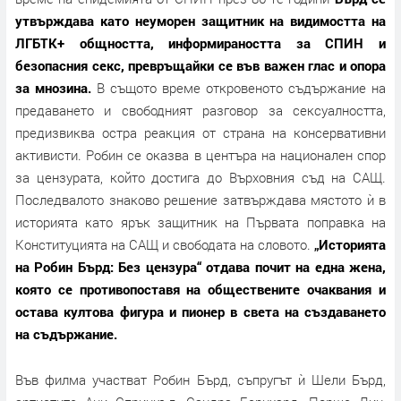
утвърждава като неуморен защитник на видимостта на
ЛГБТК+ общността, информираността за СПИН и
безопасния секс, превръщайки се във важен глас и опора
за мнозина.
В същото време откровеното съдържание на
предаването и свободният разговор за сексуалността,
предизвиква остра реакция от страна на консервативни
активисти. Робин се оказва в центъра на национален спор
за цензурата, който достига до Върховния съд на САЩ.
Последвалото знаково решение затвърждава мястото ѝ в
историята като ярък защитник на Първата поправка на
Конституцията на САЩ и свободата на словото.
„Историята
на Робин Бърд: Без цензура“ отдава почит на една жена,
която се противопоставя на обществените очаквания и
остава култова фигура и пионер в света на създаването
на съдържание.
Във филма участват Робин Бърд, съпругът ѝ Шели Бърд,