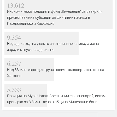
13,612
Икономическа полиция и фонд „Земеделие“ са разкрили
присвояване на субсидии за фиктивни пасища в
Кърджалийско и Хасковско
9,354
Не дадоха ход на делото за отвличане на млада жена
заради отпуск на адвокати
6,257
Над 33 млн. евро ще струва новият околовръстен път на
Хасково
5,333
Позиция на Муса Чолак: Арестът ми е по сценарий, искам
проверка за 3,3 млн. лева в община Минерални бани