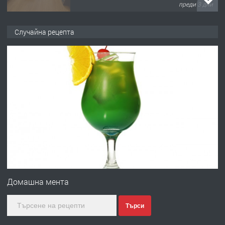
преди 3 дни
ПРЕДЛАГА
НАПЪЛНО ОБЗАВЕДЕН И
Случайна рецепта
ОБОРУДВАН ТРИСТАЕН
АПАРТАМЕНТ В ЦЕНТЪРА НА ГР.
ХАСКОВО
преди 3 дни
ПРЕДЛАГА
Давам гараж под наем
преди 4 дни
ПРЕДЛАГА
№4120 Магазин/Офис под наем в кв.
Любен Каравелов, Хасково-близо до
Домашна мента
градската градина!
Търси
преди 4 дни