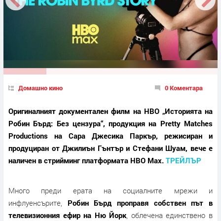
Домашно кино
0 Коментара
Оригиналният документален филм на HBO „Историята на
Робин Бърд: Без цензура“, продукция на Pretty Matches
Productions на Сара Джесика Паркър, режисиран и
продуциран от Джилиън Гънтър и Стефани Шуам, вече е
наличен в стрийминг платформата HBO Max.
ТРЕЙЛЪР
Много преди ерата на социалните мрежи и
инфлуенсърите,
Робин Бърд проправя собствен път в
телевизионния ефир на Ню Йорк
, облечена единствено в