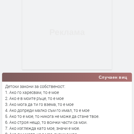
Случаен виц
Детски закони за собственост:
1. Ако го харесвам, то е мое
2. Ако е в моите ръце, то е мое
3. Ако мога да ти го взема, то е мое
4. Ако допреди малко съм го имал, то е мое
5. Ако то е мое, то никога не може да стане твое.
6. Ако строя нещо, то всички части са мои.
7. Ако изглежда като мое, значи е мое.