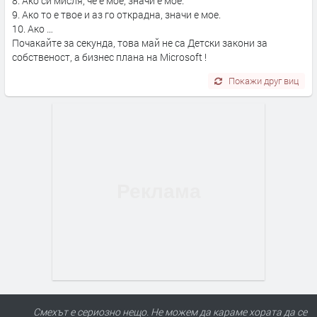
8. Ако си мисля, че е мое, значи е мое.
9. Ако то е твое и аз го открадна, значи е мое.
10. Ако …
Почакайте за секунда, това май не са Детски закони за
собственост, а бизнес плана на Microsoft !
Покажи друг виц
Смехът е сериозно нещо. Не можем да караме хората да се