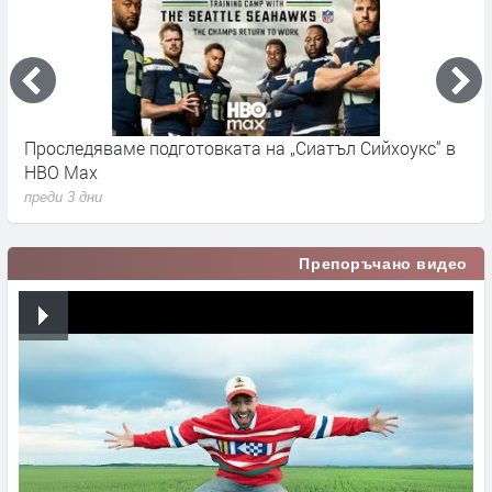
Проследяваме подготовката на „Сиатъл Сийхоукс“ в
К
HBO Max
п
преди 3 дни
Препоръчано видео