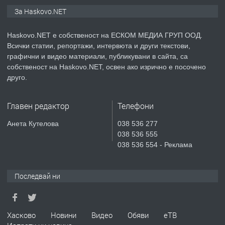
ПРЕДЛАГА
ПРОСТОРЕН ТРИСТАЕН
За Haskovo.NET
АПАРТАМЕНТ В НОВА СГРАДА КВ.
КУБА
Haskovo.NET е собственост на ЕСКОМ МЕДИА ГРУП ООД.
Всички статии, репортажи, интервюта и други текстови,
преди 4 дни
графични и видео материали, публикувани в сайта, са
собственост на Haskovo.NET, освен ако изрично е посочено
ПРЕДЛАГА
Продавам парцел в гр. Хасково кв.
друго.
Хисаря до ток, вода,канализация,
асфалт 0889 537 426
Главен редактор
Телефони
преди 4 дни
Анета Кутелова
038 536 277
038 536 555
ПРЕДЛАГА
СГЛОБЯВАНЕ НА МЕБЕЛИ.
038 536 554 - Реклама
Последвай ни
преди 4 дни
ПРЕДЛАГА
№4119 Едностаен обзаведен
Хасково
Новини
Видео
Обяви
еТВ
апартамент под наем в кв.