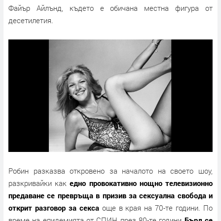
Файър Айлънд, където е обичана местна фигура от
десетилетия.
Робин разказва откровено за началото на своето шоу,
разкривайки как
едно провокативно нощно телевизионно
предаване се превръща в призив за сексуална свобода и
открит разговор за секса
още в края на 70-те години. По
време на епидемията от СПИН през 80-те години
Бърд се