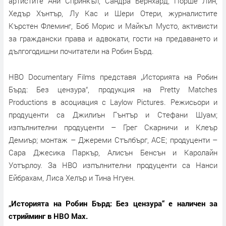
артистите Ани Спринкъл, Сандра Бернхард, Порше Лин,
Хедър Хънтър, Лу Кас и Шери Отери, журналистите
Кърстен Флеминг, Боб Морис и Майкъл Мусто, активисти
за граждански права и адвокати, гости на предаването и
дългогодишни почитатели на Робин Бърд.
HBO Documentary Films представя „Историята на Робин
Бърд: Без цензура“, продукция на Pretty Matches
Productions в асоциация с Laylow Pictures. Режисьори и
продуценти са Джилиън Гънтър и Стефани Шуам;
изпълнителни продуценти – Грег Скарничи и Клеър
Демиър; монтаж – Джереми Стълбърг, ACE; продуценти –
Сара Джесика Паркър, Алисън Бенсън и Каролайн
Уотърлоу. За HBO изпълнителни продуценти са Нанси
Ейбрахам, Лиса Хелър и Тина Нгуен.
„Историята на Робин Бърд: Без цензура“ е наличен за
стрийминг в HBO Max.