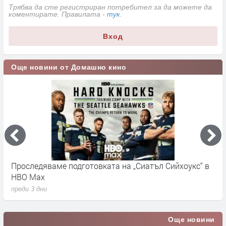
Трябва да сте регистриран потребител за да можете да
коментирате. Правилата -
тук
.
Вход
Още новини от Домашно кино
Проследяваме подготовката на „Сиатъл Сийхоукс“ в
К
HBO Max
п
преди 3 дни
Още новини