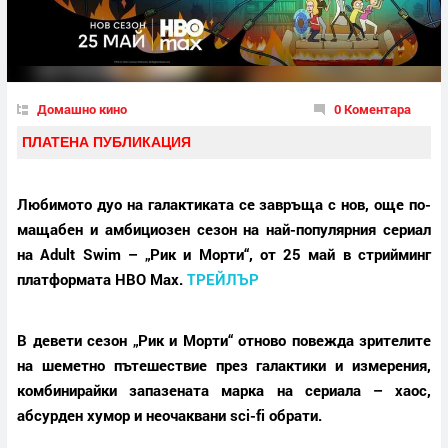
Домашно кино
0 Коментара
ПЛАТЕНА ПУБЛИКАЦИЯ
Любимото дуо на галактиката се завръща с нов, още по-
мащабен и амбициозен сезон на най-популярния сериал
на Adult Swim – „Рик и Морти“, от 25 май в стрийминг
платформата HBO Max.
ТРЕЙЛЪР
В девети сезон „Рик и Морти“ отново повежда зрителите
на шеметно пътешествие през галактики и измерения,
комбинирайки запазената марка на сериала – хаос,
абсурден хумор и неочаквани sci-fi обрати.