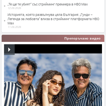
„Те ще те убият“ със стрийминг премиера в HBO Max
12.06.2026
Историята, която развълнува цяла България: „Гунди –
Легенда за любовта“ влиза в стрийминг платформата HBO
Max
11.06.2026
Препоръчано видео