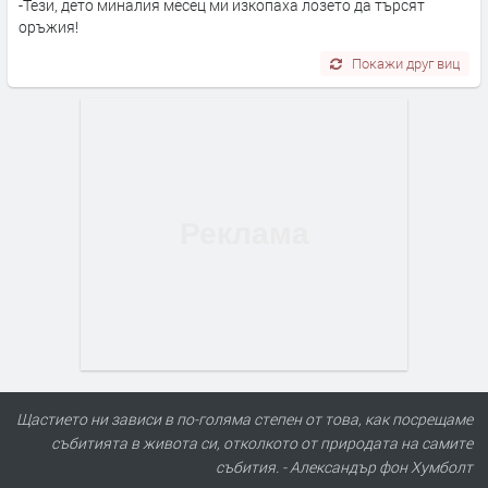
-Тези, дето миналия месец ми изкопаха лозето да търсят
оръжия!
Покажи друг виц
Щастието ни зависи в по-голяма степен от това, как посрещаме
събитията в живота си, отколкото от природата на самите
събития. - Александър фон Хумболт