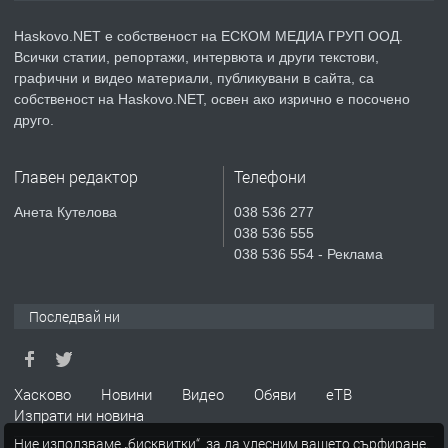
КУБА
Haskovo.NET е собственост на ЕСКОМ МЕДИА ГРУП ООД.
Всички статии, репортажи, интервюта и други текстови,
преди 4 дни
графични и видео материали, публикувани в сайта, са
собственост на Haskovo.NET, освен ако изрично е посочено
ПРЕДЛАГА
Продавам парцел в гр. Хасково кв.
друго.
Хисаря до ток, вода,канализация,
асфалт 0889 537 426
Главен редактор
Телефони
преди 4 дни
Анета Кутелова
038 536 277
038 536 555
ПРЕДЛАГА
СГЛОБЯВАНЕ НА МЕБЕЛИ.
038 536 554 - Реклама
Последвай ни
преди 4 дни
ПРЕДЛАГА
№4119 Едностаен обзаведен
Хасково
Новини
Видео
Обяви
еТВ
апартамент под наем в кв.
Изпрати ни новина
Училищни, гр. Хасково.
Ние използваме „бисквитки“, за да улесним вашето сърфиране.