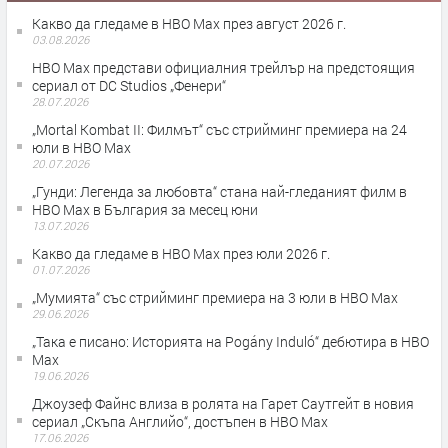
Какво да гледаме в HBO Max през август 2026 г.
03.08.2026
HBO Max представи официалния трейлър на предстоящия
сериал от DC Studios „Фенери“
28.07.2026
„Mortal Kombat II: Филмът“ със стрийминг премиера на 24
юли в HBO Max
20.07.2026
„Гунди: Легенда за любовта“ стана най-гледаният филм в
HBO Max в България за месец юни
13.07.2026
Какво да гледаме в HBO Max през юли 2026 г.
01.07.2026
„Мумията“ със стрийминг премиера на 3 юли в HBO Max
29.06.2026
„Така е писано: Историята на Pogány Induló“ дебютира в HBO
Max
19.06.2026
Джоузеф Файнс влиза в ролята на Гарет Саутгейт в новия
сериал „Скъпа Английо“, достъпен в HBO Max
17.06.2026