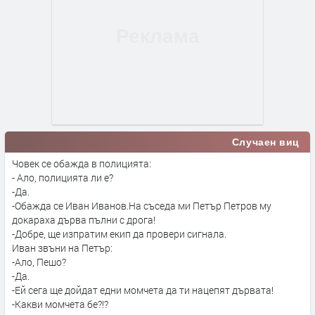
Случаен виц
Човек се обажда в полицията:
- Ало, полицията ли е?
-Да.
-Обажда се Иван Иванов.На съседа ми Петър Петров му
докараха дърва пълни с дрога!
-Добре, ще изпратим екип да провери сигнала.
Иван звъни на Петър:
-Ало, Пешо?
-Да.
-Ей сега ще дойдат едни момчета да ти нацепят дървата!
-Какви момчета бе?!?