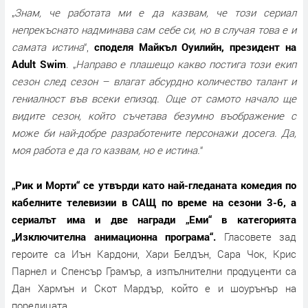
„
Знам, че работата ми е да казвам, че този сериал
непрекъснато надминава сам себе си, но в случая това е и
самата истина
“,
споделя Майкъл Оуилийн, президент на
Adult Swim
. „
Направо е плашещо какво постига този екип
сезон след сезон – влагат абсурдно количество талант и
гениалност във всеки епизод. Още от самото начало ще
видите сезон, който съчетава безумно въображение с
може би най-добре разработените персонажи досега. Да,
моя работа е да го казвам, но е истина.
“
„Рик и Морти“ се утвърди като най-гледаната комедия по
кабелните телевизии в САЩ по време на сезони 3-6, а
сериалът има и две награди „Еми“ в категорията
„Изключителна анимационна програма“.
Гласовете зад
героите са Иън Кардони, Хари Белдън, Сара Чок, Крис
Парнел и Спенсър Грамър, а изпълнителни продуценти са
Дан Хармън и Скот Мардър, който е и шоурънър на
поредицата.