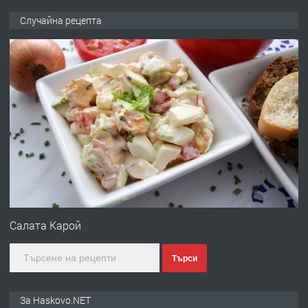
ПРЕДЛАГА
НАПЪЛНО ОБЗАВЕДЕН И
Случайна рецепта
ОБОРУДВАН ТРИСТАЕН
АПАРТАМЕНТ В ЦЕНТЪРА НА ГР.
ХАСКОВО
преди 3 дни
ПРЕДЛАГА
Давам гараж под наем
преди 3 дни
ПРЕДЛАГА
№4120 Магазин/Офис под наем в кв.
Любен Каравелов, Хасково-близо до
Салата Карой
градската градина!
Търси
преди 4 дни
ПРЕДЛАГА
ПРОСТОРЕН ТРИСТАЕН
За Haskovo.NET
АПАРТАМЕНТ В НОВА СГРАДА КВ.