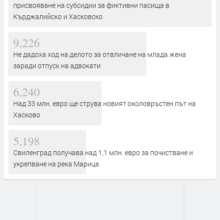
присвояване на субсидии за фиктивни пасища в
Кърджалийско и Хасковско
9,226
Не дадоха ход на делото за отвличане на млада жена
заради отпуск на адвокати
6,240
Над 33 млн. евро ще струва новият околовръстен път на
Хасково
5,198
Свиленград получава над 1,1 млн. евро за почистване и
укрепване на река Марица