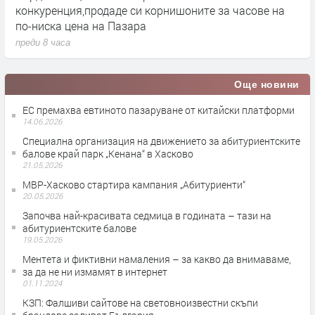
конкуренция,продаде си корнишоните за часове на
п
по-ниска цена на Пазара
преди 8 часа
Още новини
ЕС премахва евтиното пазаруване от китайски платформи
14.06.2026
Специална организация на движението за абитуриентските
балове край парк „Кенана“ в Хасково
21.05.2026
МВР-Хасково стартира кампания „Абитуриенти“
20.05.2026
Започва най-красивата седмица в годината – тази на
абитуриентските балове
19.05.2026
Ментета и фиктивни намаления – за какво да внимаваме,
за да не ни измамят в интернет
01.11.2024
КЗП: Фалшиви сайтове на световноизвестни скъпи