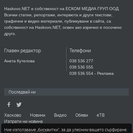
КОМПЛЕКС „ВЕСПРЕМ“, ГР. ХАСКОВО
Haskovo.NET е собственост на ЕСКОМ МЕДИА ГРУП ООД.
Всички статии, репортажи, интервюта и други текстови,
преди 4 дни
графични и видео материали, публикувани в сайта, са
собственост на Haskovo.NET, освен ако изрично е посочено
ПРЕДЛАГА
НАПЪЛНО ОБЗАВЕДЕН И
друго.
ОБОРУДВАН ТРИСТАЕН
АПАРТАМЕНТ В ЦЕНТЪРА НА ГР.
Главен редактор
Телефони
ХАСКОВО
преди 5 дни
Анета Кутелова
038 536 277
038 536 555
ПРЕДЛАГА
Давам гараж под наем
038 536 554 - Реклама
Последвай ни
преди 5 дни
ПРЕДЛАГА
№4120 Магазин/Офис под наем в кв.
Хасково
Новини
Видео
Обяви
еТВ
Любен Каравелов, Хасково-близо до
Изпрати ни новина
градската градина!
Ние използваме „бисквитки“, за да улесним вашето сърфиране.
© Copyright
Haskovo.NET