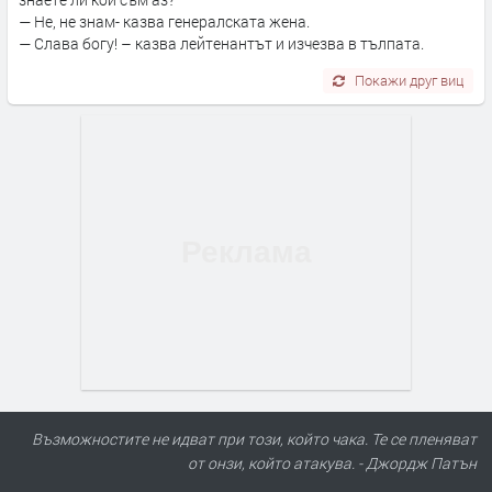
— Не, не знам- казва генералската жена.
— Слава богу! – казва лейтенантът и изчезва в тълпата.
Покажи друг виц
Възможностите не идват при този, който чака. Те се пленяват
от онзи, който атакува. - Джордж Патън