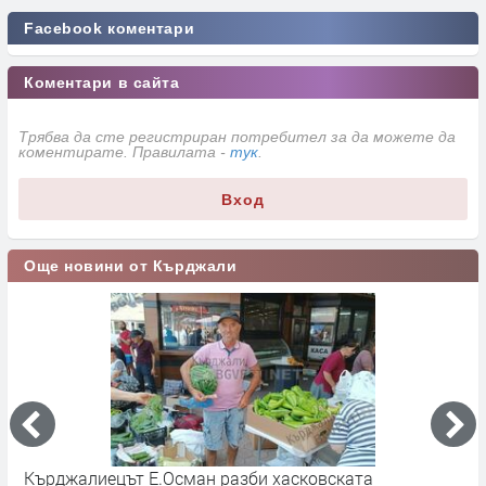
Facebook коментари
Коментари в сайта
Трябва да сте регистриран потребител за да можете да
коментирате. Правилата -
тук
.
Вход
Още новини от Кърджали
р
Кърджалиецът Е.Осман разби хасковската
К