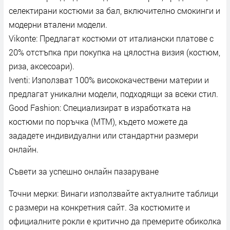
селектирани костюми за бал, включително смокинги и
модерни вталени модели.
Vikonte: Предлагат костюми от италиански платове с
20% отстъпка при покупка на цялостна визия (костюм,
риза, аксесоари).
Iventi: Използват 100% висококачествени материи и
предлагат уникални модели, подходящи за всеки стил.
Good Fashion: Специализират в изработката на
костюми по поръчка (MTM), където можете да
зададете индивидуални или стандартни размери
онлайн.
Съвети за успешно онлайн пазаруване
Точни мерки: Винаги използвайте актуалните таблици
с размери на конкретния сайт. За костюмите и
официалните рокли е критично да премерите обиколка