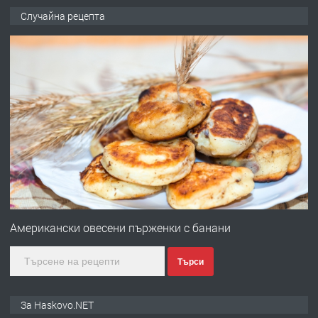
ПРЕДЛАГА
Давам обзаведено жилище за жена
Случайна рецепта
без брокери 0889 537 426
преди 16 часа
ПРЕДЛАГА
Под НАЕМ двустаен Орфей
преди 3 дни
ПРЕДЛАГА
Нов апартамент на ул. Липа до
Езикова гимназия
Американски овесени пърженки с банани
Търси
преди 3 дни
ПРЕДЛАГА
🔑 ОБЗАВЕДЕНА ГАРСОНИЕРА ПОД
За Haskovo.NET
НАЕМ В КВ. „ОРФЕЙ“ – ДО