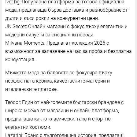
Ivet.bg: Популярна платформа за готова официална
мода, предлагаща бърза доставка и разнообразие от
дълги и къси рокли на конкурентни цени.
JN Secret: Онлайн магазин с фокус върху елегантни и
модерни силуети за специални поводи.
Milvana Moments: Предлагат колекция 2026 с
възможност за запазване на час за проба и безплатна
консултация.
Мъжката мода за баловете се фокусира върху
перфектната кройка, качествените материи и
италианските платове.
Teodor: Един от най-големите български брандове с
широка мрежа от магазини и онлайн платформа,
предлагаща както класически, така и спортно-
елегантни костюми.
Lazarini: Бранд с дългогодишна история, предлагащ