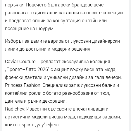
поръчки. Повечето български брандове вече
разполагат с дигитални каталози за новите колекции
и предлагат опции за консултация онлайн или
посещение на шоурум.
Изборът за дамите варира от луксозни дизайнерски
линии до достъпни и модерни решения.
Caviar Couture: Предлагат ексклузивна колекция
„Пролет–Лято 2026“ с акцент върху висшата мода,
френски дантели и уникални дизайни за гала вечери.
Princess Fashion: Специализират в луксозни бални и
коктейлни рокли с богато разнообразие от тюл,
дантела и ръчни декорации.
Radichev: Известни със своите впечатляващи и
артистични модели висша мода, подходящи за дами,
които търсят „уау“ ефект.