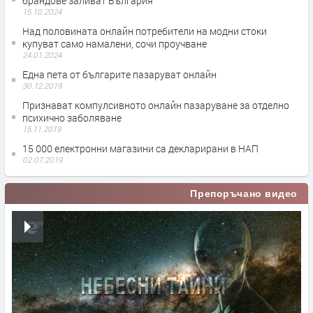
брандове заливат България
15.10.2024
Над половината онлайн потребители на модни стоки
купуват само намалени, сочи проучване
24.01.2024
Една пета от българите пазаруват онлайн
30.12.2019
Признават компулсивното онлайн пазаруване за отделно
психично заболяване
15.11.2019
15 000 електронни магазини са декларирани в НАП
02.07.2019
Препоръчано видео