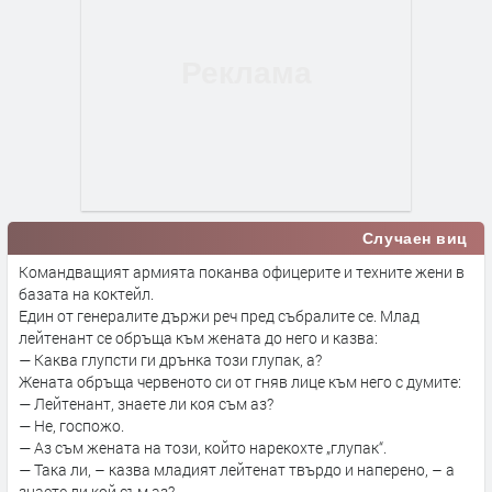
Случаен виц
Командващият армията поканва офицерите и техните жени в
базата на коктейл.
Един от генералите държи реч пред събралите се. Млад
лейтенант се обръща към жената до него и казва:
— Каква глупсти ги дрънка този глупак, а?
Жената обръща червеното си от гняв лице към него с думите:
— Лейтенант, знаете ли коя съм аз?
— Не, госпожо.
— Аз съм жената на този, който нарекохте „глупак“.
— Така ли, – казва младият лейтенат твърдо и наперено, – а
знаете ли кой съм аз?