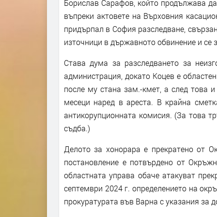
Борислав Сарафов, който продължава да
въпреки актовете на Върховния касацио
придърпал в София разследване, свързано
източници в държавното обвинение и се з
Става дума за разследването за неизго
администрация, докато Коцев е областен
после му стана зам.-кмет, а след това и
месеци наред в ареста. В крайна сметк
антикорупционната комисия. (За това тр
съдба.)
Делото за хонорара е прекратено от О
постановление е потвърдено от Окръжн
областната управа обаче атакуват прек
септември 2024 г. определението на окр
прокуратурата във Варна с указания за д