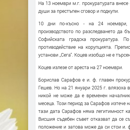
На 13 ноември м.г. прокуратурата внесе
души за престъпен сговор и подкупи.
10 дни по-късно - на 24 ноември, 
производството по разследването да б
Софийската градска прокуратура. П
противодействие на корупцията. Препи
установи „Сега“. Коцев изобщо не е търсен
Коцев излезе от ареста на 27 ноември.
Борислав Сарафов е и. ф. главен проку
Гешев. Но на 21 януари 2025 г. влязоха 
никой не може да е временен началник
месеца. Този период за Сарафов изтече н
тази дата Сарафов няма легитимност ка
Висшия съдебен съвет отказват да се съ
положение и затова може да си стои и. ф