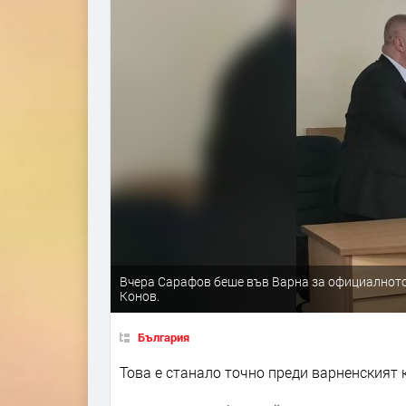
Вчера Сарафов беше във Варна за официалното
Конов.
България
Това е станало точно преди варненският 