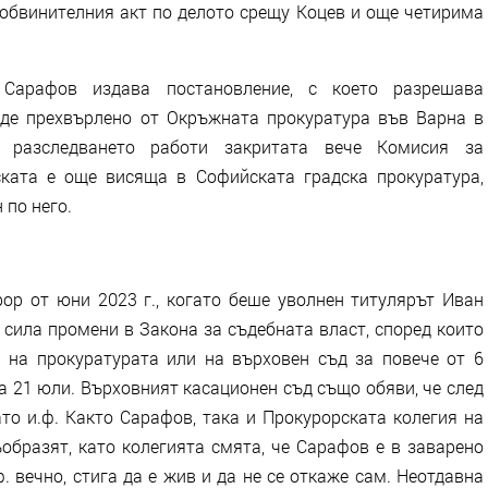
 обвинителния акт по делото срещу Коцев и още четирима
Сарафов издава постановление, с което разрешава
ъде прехвърлено от Окръжната прокуратура във Варна в
о разследването работи закритата вече Комисия за
ската е още висяща в Софийската градска прокуратура,
 по него.
рор от юни 2023 г., когато беше уволнен титулярът Иван
в сила промени в Закона за съдебната власт, според които
 на прокуратурата или на върховен съд за повече от 6
а 21 юли. Върховният касационен съд също обяви, че след
то и.ф. Както Сарафов, така и Прокурорската колегия на
образят, като колегията смята, че Сарафов е в заварено
. вечно, стига да е жив и да не се откаже сам. Неотдавна