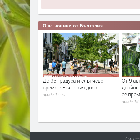
Още новини от България
щъркели вече
До 36 градуса и слънчево
От 9 ав
време в България днес
двойнот
се пром
преди 1 час
преди 18
ПРЕДЛАГА
Под НАЕМ двустаен
Орфей
Ако смя