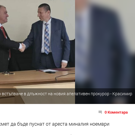
 встъпване в длъжност на новия апелативен прокурор - Красимир
0 Коментара
кмет да бъде пуснат от ареста миналия ноември