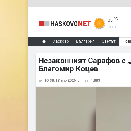
°C
33
Хасково
България
Светът
Нов
Незаконният Сарафов е „
Благомир Коцев
10:38, 17 апр 2026 г.
1,883