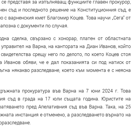
 се представя за изпълняващ функциите главен прокурор,
нен съд и последното решение на Конституционния съд, е
 с варненския кмет Благомир Коцев. Това научи „Сега“ от
апозна с документи по случая.
дна сделка, свързано с хонорар, платен от областната
 управител на Варна, на кантората на Диан Иванов, който
 свидетелства срещу него по делото, по което Коцев стоя
а Иванов обяви, че е дал показанията си под натиск от
ъгна някакво разследване, което към момента е с неясна
кръжната прокуратура във Варна на 7 юни 2024 г. Това
ия съд в града на 17 юли същата година. Юристите на
ратяването пред Апелативния съд във Варна. Така, на 25
ъжната инстанция е отменено, а разследването върнато на
оразследване.