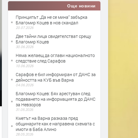
Още новини
Принципът „Да не се мина“ забърка
Благомир Коцев в нов скандал
20.07.2026
Две тайни лица свидетелстват срещу
Благомир Коцев
30.06.2026
Няма желаещ да оглави националното
следствие след Сарафов
10.06.2026
Сарафов е бил информиран от ДАНС за
дейността на КУБ във Варна
04.06.2026
Благомир Коцев: Бях арестуван след
подаването на информацията до ДАНС
за Невзоров
31.05.2026
Кметът на Варна разказа пред
общинарите как е направена схемата с
имоти в Баба Алино
28.05.2026