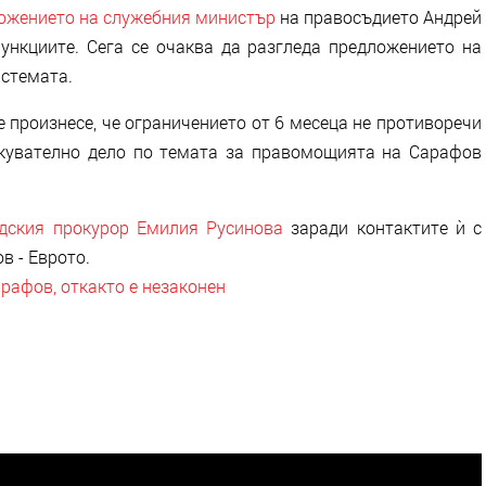
ложението на служебния министър
на правосъдието Андрей
нкциите. Сега се очаква да разгледа предложението на
истемата.
произнесе, че ограничението от 6 месеца не противоречи
лкувателно дело по темата за правомощията на Сарафов
адския прокурор Емилия Русинова
заради контактите ѝ с
в - Еврото.
рафов, откакто е незаконен