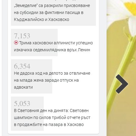
„Земеделие“ са разкрили присвояване
на субсидии за фиктивни пасища в
Кърджалийско и Хасковско
7,153
Трима хасковски алпинисти успешно
изкачиха седемхилядника връх Ленин
6,354
Не дадоха ход на делото за отвличане
на млада жена заради отпуск на
адвокати
5,053
В Световния ден на динята: Световен
шампион по силов трибой отчете ръст
в продажбите на пазара в Хасково