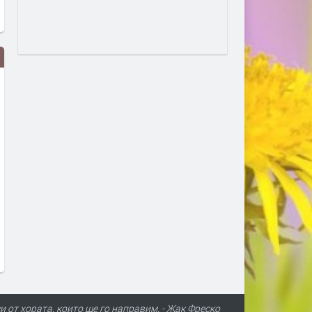
В Европа се диша по-чист
Турция взима 33% от
въздух, но климатът изпраща
проучванията за нефт и г
все по-тревожни сигнали- В
блок „Хан Тервел“ в
България показваме как можем
българската зона на Чер
да правим и крачка назад
море. Какво значи това
преди 21 часа
преди 21 часа
и от хората, които ще го направим. - Жак Фреско