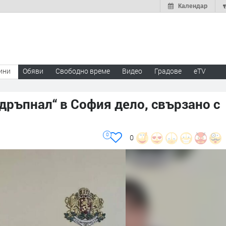
Календар
ини
Обяви
Свободно време
Видео
Градове
eTV
дръпнал“ в София дело, свързано с
0
0