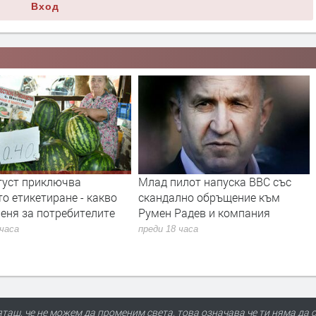
Вход
густ приключва
Млад пилот напуска ВВС със
о етикетиране - какво
скандално обръщение към
еня за потребителите
Румен Радев и компания
 часа
преди 18 часа
таш, че не можем да променим света, това означава че ти няма да с