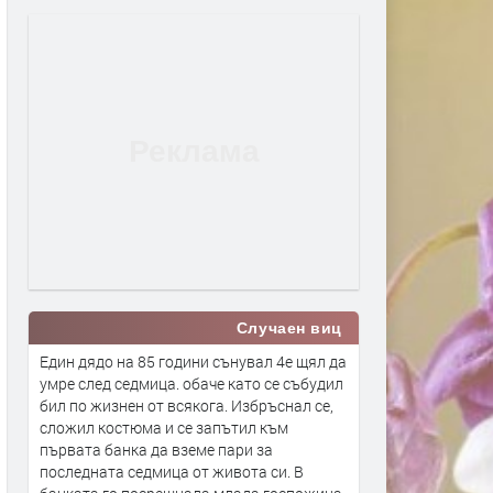
Случаен виц
Един дядо на 85 години сънувал 4е щял да
умре след седмица. обаче като се събудил
бил по жизнен от всякога. Избръснал се,
сложил костюма и се запътил към
първата банка да вземе пари за
последната седмица от живота си. В