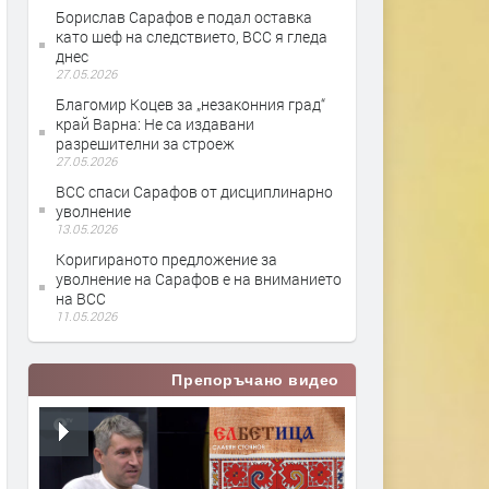
Борислав Сарафов е подал оставка
като шеф на следствието, ВСС я гледа
днес
27.05.2026
Благомир Коцев за „незаконния град“
край Варна: Не са издавани
разрешителни за строеж
27.05.2026
ВСС спаси Сарафов от дисциплинарно
уволнение
13.05.2026
Коригираното предложение за
уволнение на Сарафов е на вниманието
на ВСС
11.05.2026
Препоръчано видео