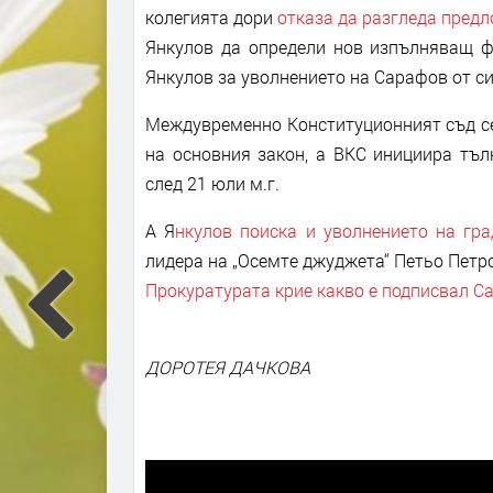
колегията дори
отказа да разгледа пред
Янкулов да определи нов изпълняващ фу
Янкулов за уволнението на Сарафов от с
Междувременно Конституционният съд се 
на основния закон, а ВКС инициира тъ
след 21 юли м.г.
А Я
нкулов поиска и уволнението на гр
лидера на „Осемте джуджета“ Петьо Петро
Прокуратурата крие какво е подписвал Са
ДОРОТЕЯ ДАЧКОВА