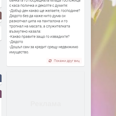
банката го посрещнала млада госпожица
с каса поличка и деколте с думите:
-Добър ден какво ще желаете, господине?
Дядото без да каже нито дума си
разкопчал ципа на панталона и го
тропнал на масата, а служителката
възмутено казала:
-Какво правите защо го извадихте?
-Дядото
-Дошъл сам за кредит срещу недвижимо
имущество.
Покажи друг виц