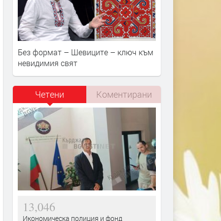
Без формат – Шевиците – ключ към
невидимия свят
Четени
Коментирани
13,046
Икономическа полиция и фонд