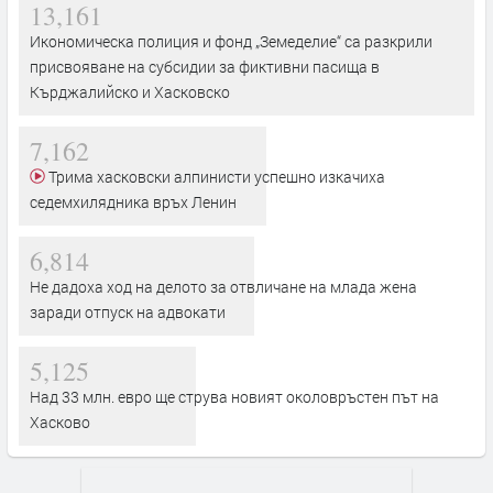
13,161
Икономическа полиция и фонд „Земеделие“ са разкрили
присвояване на субсидии за фиктивни пасища в
Кърджалийско и Хасковско
7,162
Трима хасковски алпинисти успешно изкачиха
седемхилядника връх Ленин
6,814
Не дадоха ход на делото за отвличане на млада жена
заради отпуск на адвокати
5,125
Над 33 млн. евро ще струва новият околовръстен път на
Хасково