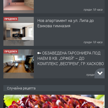
преди 18 часа
ПРЕДЛАГА
Нов апартамент на ул. Липа до
Езикова гимназия
преди 18 часа
ПРЕДЛАГА
🔑 ОБЗАВЕДЕНА ГАРСОНИЕРА ПОД
НАЕМ В КВ. „ОРФЕЙ“ – ДО
КОМПЛЕКС „ВЕСПРЕМ“, ГР. ХАСКОВО
преди 1 ден
ПРЕДЛАГА
НАПЪЛНО ОБЗАВЕДЕН И
Случайна рецепта
ОБОРУДВАН ТРИСТАЕН
АПАРТАМЕНТ В ЦЕНТЪРА НА ГР.
ХАСКОВО
преди 2 дни