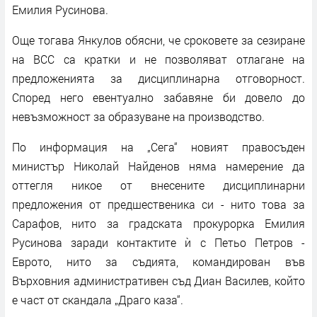
Емилия Русинова.
Още тогава Янкулов обясни, че сроковете за сезиране
на ВСС са кратки и не позволяват отлагане на
предложенията за дисциплинарна отговорност.
Според него евентуално забавяне би довело до
невъзможност за образуване на производство.
По информация на „Сега“ новият правосъден
министър Николай Найденов няма намерение да
оттегля никое от внесените дисциплинарни
предложения от предшественика си - нито това за
Сарафов, нито за градската прокурорка Емилия
Русинова заради контактите ѝ с Петьо Петров -
Еврото, нито за съдията, командирован във
Върховния административен съд Диан Василев, който
е част от скандала „Драго каза“.