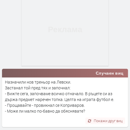
Случаен виц
Назначили нов треньор на Левски.
Застанал той пред тях и започнал:
- Вижте сега, започваме всичко отначало. В ръцете си аз
държа предмет наречен топка. Целта на играта футбол е.
- Прощавайте - провикнал се Коприваров.
- Може ли малко по-бавно да обяснявате?
Покажи друг виц