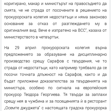
коригирано, макар и министърът на правосъдието да
смята, че не страда от посочените в решението на
прокурорската колегия недостатъци и няма законово
основание за отказ от разглеждането му в
оригиналния вид. Вече е изпратено на ВСС“, казаха от
министерството в четвъртък.
На 29 април прокурорската колегия върна
предложението за образуване на дисциплинарно
производство срещу Сарафов с твърдения, че то
страда от недостатъци, като например трябвало да се
посочи точната длъжност на Сарафов, както и да
бъдат приложени доказателства за твърденията на
министъра, особено по сигнала на европейския
прокурор Теодора Георгиева. Тя твърди за заплахи
срещу нея в чужбина и за посещенията ѝ в ресторант
„Осемте джуджета“ с настоящата градска прокурорка