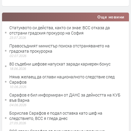
Още новини
Статуквото си действа, както си знае: ВСС отказа да
отстрани градския прокурор на София
23.07.2026
Правосъдният министър поиска отстраняването на
градската прокурорка
02.07.2026
80 съдебни шефове напускат заради кариерен бонус
18.06.2026
Няма желаещ да оглави националното следствие след
Сарафов
10.06.2026
Сарафов е бил информиран от ДАНС за дейността на КУБ
във Варна
04.06.2026
Борислав Сарафов е подал оставка като шеф на
следствието, ВСС я гледа днес
27.05.2026