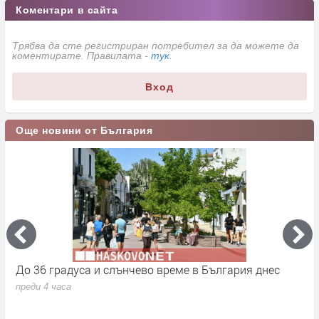
Коментари в сайта
Трябва да сте регистриран потребител за да можете да
коментирате. Правилата -
тук
.
Вход
Още новини от България
До 36 градуса и слънчево време в България днес
О
с
преди 4 часа
п