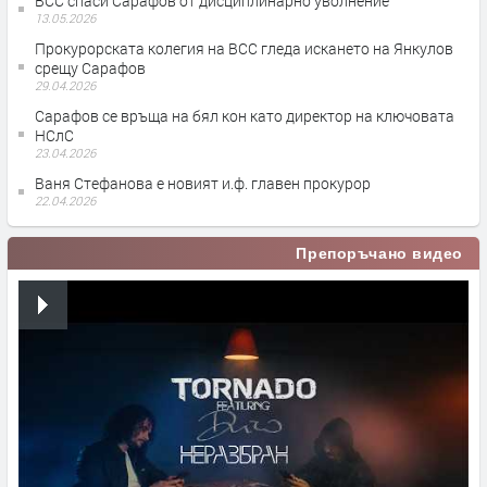
ВСС спаси Сарафов от дисциплинарно уволнение
13.05.2026
Прокурорската колегия на ВСС гледа искането на Янкулов
срещу Сарафов
29.04.2026
Сарафов се връща на бял кон като директор на ключовата
НСлС
23.04.2026
Ваня Стефанова е новият и.ф. главен прокурор
22.04.2026
Препоръчано видео