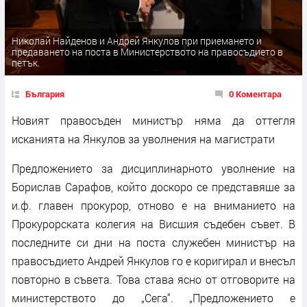
Николай Найденов и Андрей Янкулов при приемането и
предаването на поста в Министерството на правосъдието в
петък.
България
0 Коментара
Новият правосъден министър няма да оттегля
исканията на Янкулов за уволнения на магистрати
Предложението за дисциплинарното уволнение на
Борислав Сарафов, който доскоро се представяше за
и.ф. главен прокурор, отново е на вниманието на
Прокурорската колегия на Висшия съдебен съвет. В
последните си дни на поста служебен министър на
правосъдието Андрей Янкулов го е коригирал и внесъл
повторно в съвета. Това става ясно от отговорите на
министерството до „Сега“. „Предложението е