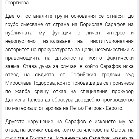
Георгиева.
Две от останалите групи основания се отнасят до
грубо смесване от страна на Борислав Сарафов на
публичната му функция с личен интерес и
недопустимо използване на институционалния
авторитет на прокуратурата за цели, несъвместими с
правомощията на длъжността, която фактически
заема. Става дума за случая, в който Сарафов иска
отвод на съдията от Софийския градски съд
Мирослава Тодорова, която трябваше да се произнесе
по жалба срещу отказ на специалния прокурор
Даниела Талева да образува досъдебно производство
по материали от архива на Петьо Петров - Еврото.
Другото нарушение на Сарафов е искането му за
отвод на всички съдии, които са членове на Съюза на
съдиите в България. „Исканията на Сарафов, макар да