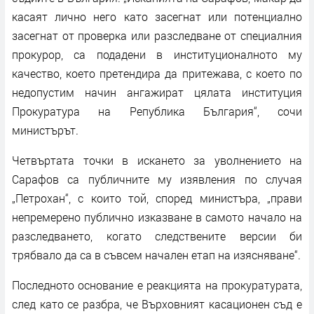
касаят лично него като засегнат или потенциално
засегнат от проверка или разследване от специалния
прокурор, са подадени в институционалното му
качество, което претендира да притежава, с което по
недопустим начин ангажират цялата институция
Прокуратура на Република България“, сочи
министърът.
Четвъртата точки в искането за уволнението на
Сарафов са публичните му изявления по случая
„Петрохан“, с които той, според министъра, „прави
непремерено публично изказване в самото начало на
разследването, когато следствените версии би
трябвало да са в съвсем начален етап на изясняване“.
Последното основание е реакцията на прокуратурата,
след като се разбра, че Върховният касационен съд е