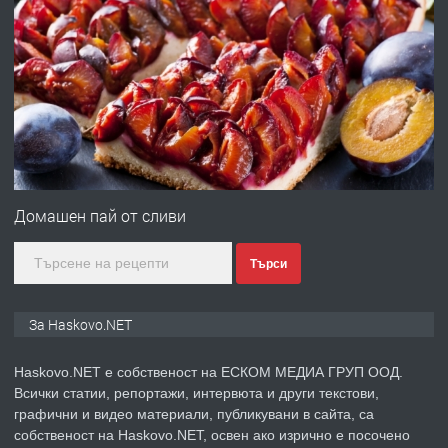
ПРЕДЛАГА
Давам гараж под наем
преди 2 дни
ПРЕДЛАГА
№4120 Магазин/Офис под наем в кв.
Любен Каравелов, Хасково-близо до
Домашен пай от сливи
градската градина!
преди 3 дни
Търси
ПРЕДЛАГА
ПРОСТОРЕН ТРИСТАЕН
За Haskovo.NET
АПАРТАМЕНТ В НОВА СГРАДА КВ.
КУБА
Haskovo.NET е собственост на ЕСКОМ МЕДИА ГРУП ООД.
Всички статии, репортажи, интервюта и други текстови,
преди 3 дни
графични и видео материали, публикувани в сайта, са
собственост на Haskovo.NET, освен ако изрично е посочено
ПРЕДЛАГА
Продавам парцел в гр. Хасково кв.