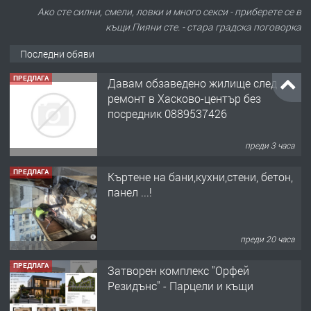
Ако сте силни, смели, ловки и много секси - приберете се в
къщи.Пияни сте. - стара градска поговорка
Последни обяви
ПРЕДЛАГА
Давам обзаведено жилище след
ремонт в Хасково-център без
посредник 0889537426
преди 3 часа
ПРЕДЛАГА
Къртене на бани,кухни,стени, бетон,
панел ...!
преди 20 часа
ПРЕДЛАГА
Затворен комплекс "Орфей
Резидънс" - Парцели и къщи