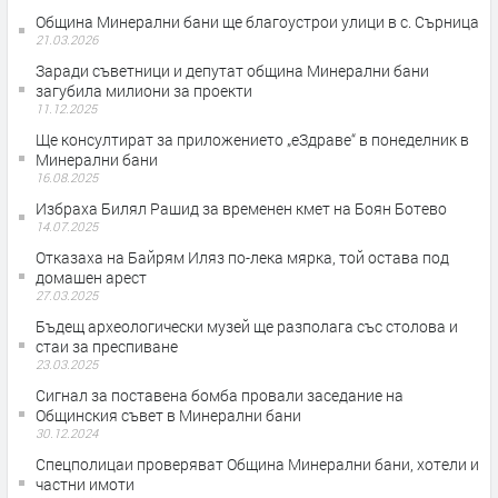
Община Минерални бани ще благоустрои улици в с. Сърница
21.03.2026
Заради съветници и депутат община Минерални бани
загубила милиони за проекти
11.12.2025
Ще консултират за приложението „еЗдраве“ в понеделник в
Минерални бани
16.08.2025
Избраха Билял Рашид за временен кмет на Боян Ботево
14.07.2025
Отказаха на Байрям Иляз по-лека мярка, той остава под
домашен арест
27.03.2025
Бъдещ археологически музей ще разполага със столова и
стаи за преспиване
23.03.2025
Сигнал за поставена бомба провали заседание на
Общинския съвет в Минерални бани
30.12.2024
Спецполицаи проверяват Община Минерални бани, хотели и
частни имоти