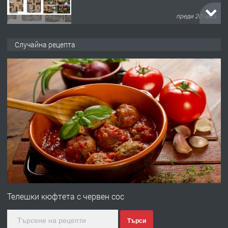
преди 20 часа
ПРЕДЛАГА
Продавам парцел в кв. Младежки
Случайна рецепта
хълм в Хасково без посредници 0889
537 426
преди 20 часа
ПРЕДЛАГА
Давам обзаведено жилище за жена
без брокери 0889 537 426
преди 20 часа
ПРЕДЛАГА
Под НАЕМ двустаен Орфей
Телешки кюфтета с червен сос
Търси
преди 3 дни