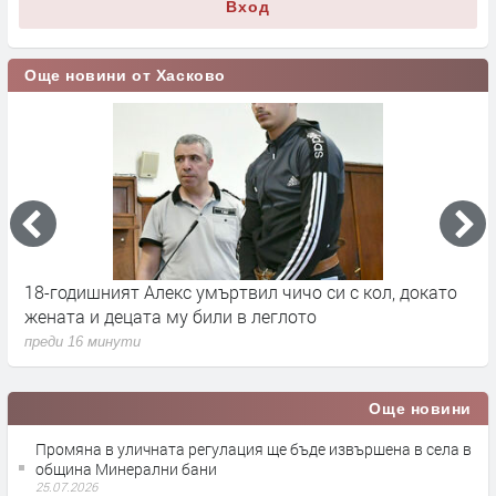
Вход
Още новини от Хасково
18-годишният Алекс умъртвил чичо си с кол, докато
Н
о
жената и децата му били в леглото
н
преди 16 минути
п
Още новини
Промяна в уличната регулация ще бъде извършена в села в
община Минерални бани
25.07.2026