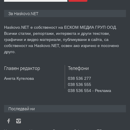
ПРЕДЛАГА
Нов апартамент на ул. Липа до
За Haskovo.NET
Езикова гимназия
Haskovo.NET е собственост на ЕСКОМ МЕДИА ГРУП ООД.
Всички статии, репортажи, интервюта и други текстови,
преди 3 дни
графични и видео материали, публикувани в сайта, са
собственост на Haskovo.NET, освен ако изрично е посочено
ПРЕДЛАГА
🔑 ОБЗАВЕДЕНА ГАРСОНИЕРА ПОД
друго.
НАЕМ В КВ. „ОРФЕЙ“ – ДО
КОМПЛЕКС „ВЕСПРЕМ“, ГР. ХАСКОВО
Главен редактор
Телефони
преди 5 дни
Анета Кутелова
038 536 277
038 536 555
ПРЕДЛАГА
НАПЪЛНО ОБЗАВЕДЕН И
038 536 554 - Реклама
ОБОРУДВАН ТРИСТАЕН
АПАРТАМЕНТ В ЦЕНТЪРА НА ГР.
ХАСКОВО
Последвай ни
преди 6 дни
ПРЕДЛАГА
Давам гараж под наем