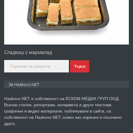
Давам гараж под наем
преди 2 дни
ПРЕДЛАГА
№4120 Магазин/Офис под наем в кв.
Любен Каравелов, Хасково-близо до
Сладкиш с мармалад
градската градина!
Търси
преди 3 дни
ПРЕДЛАГА
ПРОСТОРЕН ТРИСТАЕН
За Haskovo.NET
АПАРТАМЕНТ В НОВА СГРАДА КВ.
КУБА
Haskovo.NET е собственост на ЕСКОМ МЕДИА ГРУП ООД.
Всички статии, репортажи, интервюта и други текстови,
преди 3 дни
графични и видео материали, публикувани в сайта, са
собственост на Haskovo.NET, освен ако изрично е посочено
ПРЕДЛАГА
Продавам парцел в гр. Хасково кв.
друго.
Хисаря до ток, вода,канализация,