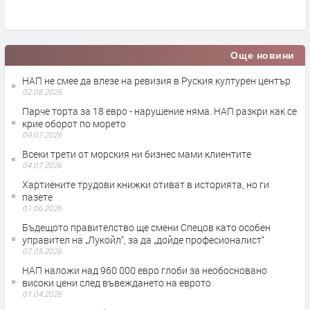
Още новини
НАП не смее да влезе на ревизия в Руския културен център
02.08.2026
Парче торта за 18 евро - нарушение няма. НАП разкри как се
крие оборот по морето
09.07.2026
Всеки трети от морския ни бизнес мами клиентите
04.07.2026
Хартиените трудови книжки отиват в историята, но ги
пазете
01.06.2026
Бъдещото правителство ще смени Спецов като особен
управител на „Лукойл“, за да „дойде професионалист“
07.05.2026
НАП наложи над 960 000 евро глоби за необосновано
високи цени след въвеждането на еврото
01.04.2026