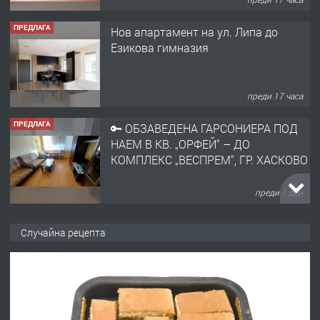
ПРЕДЛАГА
Нов апартамент на ул. Липа до
Езикова гимназия
преди 17 часа
ПРЕДЛАГА
🔑 ОБЗАВЕДЕНА ГАРСОНИЕРА ПОД
НАЕМ В КВ. „ОРФЕЙ“ – ДО
КОМПЛЕКС „ВЕСПРЕМ“, ГР. ХАСКОВО
преди 1 ден
ПРЕДЛАГА
НАПЪЛНО ОБЗАВЕДЕН И
Случайна рецепта
ОБОРУДВАН ТРИСТАЕН
АПАРТАМЕНТ В ЦЕНТЪРА НА ГР.
ХАСКОВО
преди 2 дни
ПРЕДЛАГА