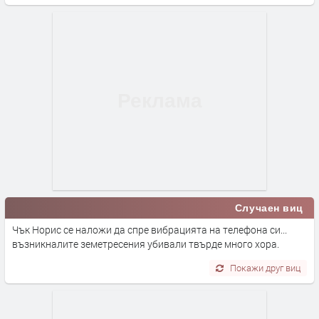
Случаен виц
Чък Норис се наложи да спре вибрацията на телефона си...
възникналите земетресения убивали твърде много хора.
Покажи друг виц