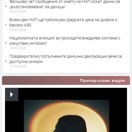
Фалшиви чат съобщения от името на НАП искат данни за
„възстановяване“ на данъци
26.03.2026
Всеки ден НАП ще публикува средната цена на дизела и
бензин А95
24.03.2026
Националната агенция за приходите внедрява система с
изкуствен интелект
19.03.2026
Предварително попълнените данъчни декларации вече са
достъпни онлайн
11.03.2026
Препоръчано видео