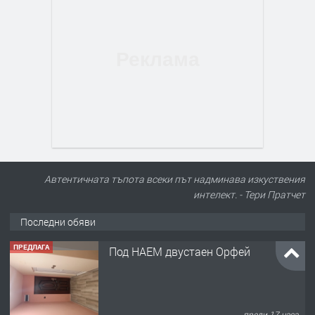
Автентичната тъпота всеки път надминава изкуствения
интелект. - Тери Пратчет
Последни обяви
ПРЕДЛАГА
Под НАЕМ двустаен Орфей
преди 17 часа