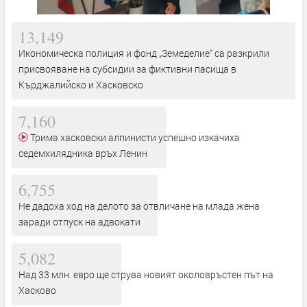
13,149
Икономическа полиция и фонд „Земеделие“ са разкрили
присвояване на субсидии за фиктивни пасища в
Кърджалийско и Хасковско
7,160
Трима хасковски алпинисти успешно изкачиха
седемхилядника връх Ленин
6,755
Не дадоха ход на делото за отвличане на млада жена
заради отпуск на адвокати
5,082
Над 33 млн. евро ще струва новият околовръстен път на
Хасково