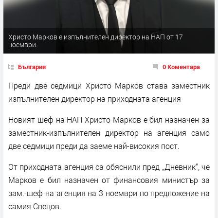
Христо Марков е изпълнителен директор на НАП от 17
ноември.
България
0 Коментара
Преди две седмици Христо Марков става заместник
изпълнителен директор на приходната агенция
Новият шеф на НАП Христо Марков е бил назначен за
заместник-изпълнителен директор на агенция само
две седмици преди да заеме най-високия пост.
От приходната агенция са обяснили пред „Дневник“, че
Марков е бил назначен от финансовия министър за
зам.-шеф на агенция на 3 ноември по предложение на
самия Спецов.