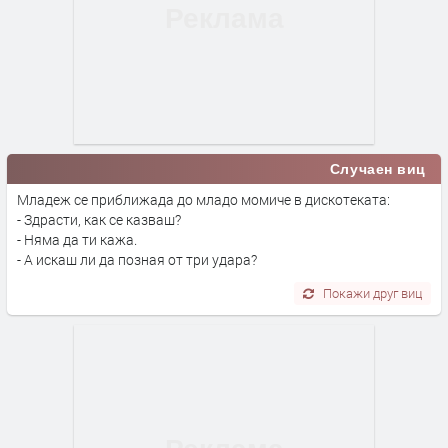
Случаен виц
Младеж се приближада до младо момиче в дискотеката:
- Здрасти, как се казваш?
- Няма да ти кажа.
- А искаш ли да позная от три удара?
Покажи друг виц