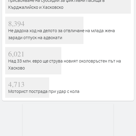
присвояване на субсидии за фиктивни пасища в
Кърджалийско и Хасковско
8,394
Не дадоха ход на делото за отвличане на млада жена
заради отпуск на адвокати
6,021
Над 33 млн. евро ще струва новият околовръстен път на
Хасково
4,713
Моторист пострада при удар с кола