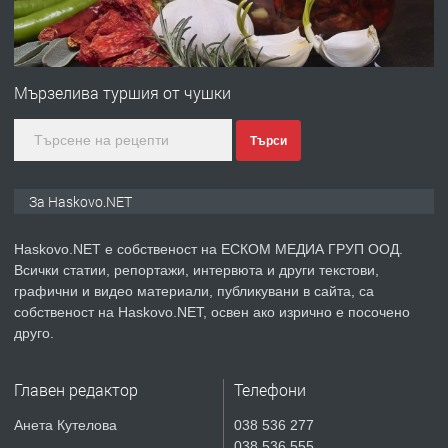
преди 3 дни
ПРЕДЛАГА
№4120 Магазин/Офис под наем в кв.
Любен Каравелов, Хасково-близо до
Mързелива туршия от чушки
градската градина!
Търси
преди 3 дни
ПРЕДЛАГА
ПРОСТОРЕН ТРИСТАЕН
За Haskovo.NET
АПАРТАМЕНТ В НОВА СГРАДА КВ.
КУБА
Haskovo.NET е собственост на ЕСКОМ МЕДИА ГРУП ООД.
Всички статии, репортажи, интервюта и други текстови,
преди 4 дни
графични и видео материали, публикувани в сайта, са
собственост на Haskovo.NET, освен ако изрично е посочено
ПРЕДЛАГА
Продавам парцел в гр. Хасково кв.
друго.
Хисаря до ток, вода,канализация,
асфалт 0889 537 426
Главен редактор
Телефони
преди 4 дни
Анета Кутелова
038 536 277
038 536 555