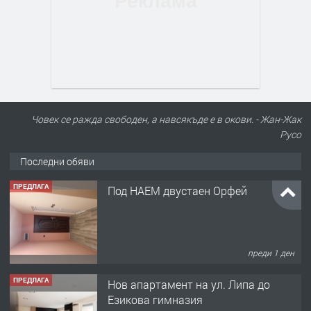
Човек се ражда свободен, а навсякъде е в окови. - Жан-Жак
Русо
Последни обяви
ПРЕДЛАГА
Под НАЕМ двустаен Орфей
преди 1 ден
ПРЕДЛАГА
Нов апартамент на ул. Липа до
Езикова гимназия