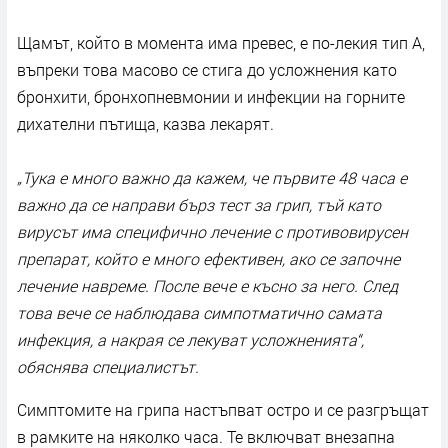
Щамът, който в момента има превес, е по-лекия тип А,
въпреки това масово се стига до усложнения като
бронхити, бронхопневмонии и инфекции на горните
дихателни пътища, казва лекарят.
„Тука е много важно да кажем, че първите 48 часа е
важно да се направи бърз тест за грип,
тъй като
вирусът има специфично лечение с противовирусен
препарат, който е много ефективен, ако се започне
лечение навреме. После вече е късно за него. След
това вече се наблюдава симпотматично самата
инфекция, а накрая се лекуват усложненията“,
обяснява специалистът.
Симптомите на грипа настъпват остро и се разгръщат
в рамките на няколко часа. Те включват внезапна