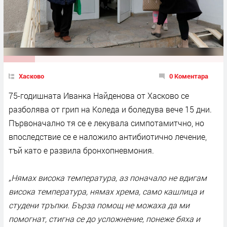
Хасково
0 Коментара
75-годишната Иванка Найденова от Хасково се
разболява от грип на Коледа и боледува вече 15 дни.
Първоначално тя се е лекувала симпотамитчно, но
впоследствие се е наложило антибиотично лечение,
тъй като е развила бронхопневмония.
„
Нямах висока температура, аз поначало не вдигам
висока температура, нямах хрема, само кашлица и
студени тръпки. Бърза помощ не можаха да ми
помогнат, стигна се до усложнение, понеже бяха и