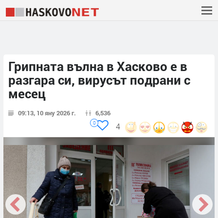
Грипната вълна в Хасково е в
разгара си, вирусът подрани с
месец
09:13, 10 яну 2026 г.
6,536
0
4