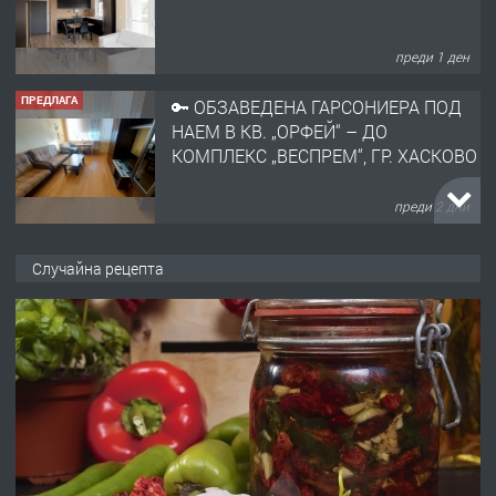
преди 1 ден
ПРЕДЛАГА
🔑 ОБЗАВЕДЕНА ГАРСОНИЕРА ПОД
НАЕМ В КВ. „ОРФЕЙ“ – ДО
КОМПЛЕКС „ВЕСПРЕМ“, ГР. ХАСКОВО
преди 2 дни
ПРЕДЛАГА
НАПЪЛНО ОБЗАВЕДЕН И
Случайна рецепта
ОБОРУДВАН ТРИСТАЕН
АПАРТАМЕНТ В ЦЕНТЪРА НА ГР.
ХАСКОВО
преди 3 дни
ПРЕДЛАГА
Давам гараж под наем