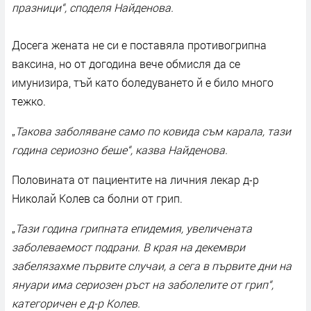
празници“, споделя Найденова.
Досега жената не си е поставяла противогрипна
ваксина, но от догодина вече обмисля да се
имунизира, тъй като боледуването й е било много
тежко.
„
Такова заболяване само по ковида съм карала, тази
година сериозно беше“, казва Найденова.
Половината от пациентите на личния лекар д-р
Николай Колев са болни от грип.
„
Т
ази година грипната епидемия, увеличената
заболеваемост подрани. В края на декември
забелязахме първите случаи, а сега в първите дни на
януари има сериозен ръст на заболелите от грип“,
категоричен е д-р Колев.