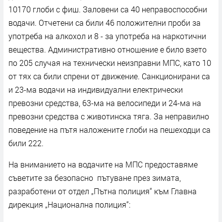
10170 глоби с фиш. Заловени са 40 неправоспособни
водачи. Отчетени са били 46 положителни проби за
употреба на алкохол и 8 - за употреба на наркотични
вещества. Административно отношение е било взето
по 205 случая на технически неизправни МПС, като 10
от тях са били спрени от движение. Санкционирани са
и 23-ма водачи на индивидуални електрически
превозни средства, 63-ма на велосипеди и 24-ма на
превозни средства с животинска тяга. За неправилно
поведение на пътя наложените глоби на пешеходци са
били 222.
На вниманието на водачите на МПС предоставяме
съветите за безопасно пътуване през зимата,
разработени от отдел „Пътна полиция“ към Главна
дирекция „Национална полиция“: