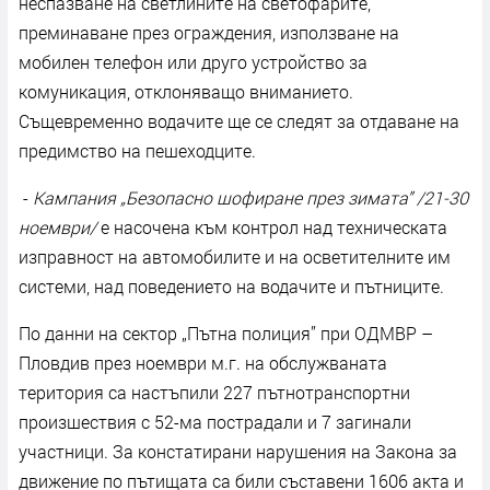
неспазване на светлините на светофарите,
преминаване през ограждения, използване на
мобилен телефон или друго устройство за
комуникация, отклоняващо вниманието.
Същевременно водачите ще се следят за отдаване на
предимство на пешеходците.
-
Кампания „Безопасно шофиране през зимата” /21-30
ноември/
е насочена към контрол над техническата
изправност на автомобилите и на осветителните им
системи, над поведението на водачите и пътниците.
По данни на сектор „Пътна полиция” при ОДМВР –
Пловдив през ноември м.г. на обслужваната
територия са настъпили 227 пътнотранспортни
произшествия с 52-ма пострадали и 7 загинали
участници. За констатирани нарушения на Закона за
движение по пътищата са били съставени 1606 акта и