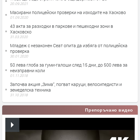
20.09.2021
Масирани полицейски проверки на изходите на Хасково
01.09.2020
43 акта за разходки в паркове и пешеходни зони в
Хасковско
31.03.2020
Младеж с незаконен Сеат опита да избяга от полицейска
проверка
30.01.2020
50 лева глоба за гуми-галоши след 15 дни, до 500 лева за
неизправни коли
01.11.2018
Започва акция „Зима“, погват каруци, велосипедисти и
земеделска техника
31.10.2018
Препоръчано видео