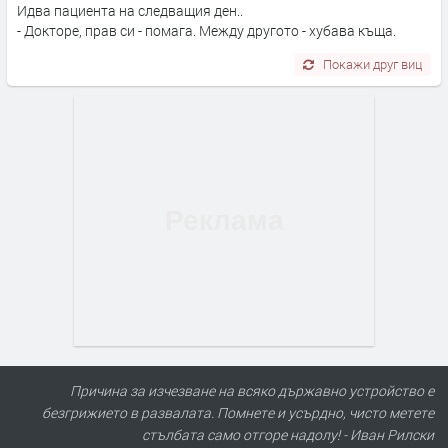
Идва пациента на следващия ден..
- Докторе, прав си - помага. Между другото - хубава къща.
Покажи друг виц
Причина за изчезване на всяко държавно устройство е
безгрижието в развалата. Помнете и усърдно, чисто метете
стълбата само отгоре надолу! - Иван Рилски