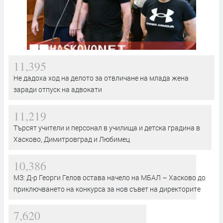
11,395
Не дадоха ход на делото за отвличане на млада жена
заради отпуск на адвокати
11,219
Търсят учители и персонал в училища и детска градина в
Хасково, Димитровград и Любимец
10,386
МЗ: Д-р Георги Гелов остава начело на МБАЛ – Хасково до
приключването на конкурса за нов съвет на директорите
7,620