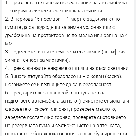
1. Проверете техническото състояние на автомобила
– спирачна система, светлинни източници.
2. В периода 15 ноември – 1 март е задължително
гумите да са подходящи за зимни условия или с
дълбочина на протектора не по-малка или равна на 4
мм.
3. Подменете летните течности със зимни (антифриз,
зимна течност за чистачки).
4. Превключвайте навреме от дълги на къси светлини.
5. Винаги пътувайте обезопасени – с колан (каска).
Погрижете се и пътниците да са в безопасност.
6. Предварително планирайте пътуването и
подгответе автомобила за него (почистете стъклата и
фаровете от скреж или сняг, проверете маслото,
заредете достатъчно гориво, проверете състоянието
на резервната гума и съдържанието на аптечката,
поставете в багажника вериги за сняг, буксирно въже