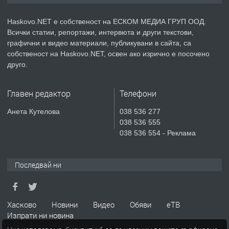
НАЕМ В КВ. „ОРФЕЙ“ – ДО
КОМПЛЕКС „ВЕСПРЕМ“, ГР. ХАСКОВО
Haskovo.NET е собственост на ЕСКОМ МЕДИА ГРУП ООД.
Всички статии, репортажи, интервюта и други текстови,
преди 4 дни
графични и видео материали, публикувани в сайта, са
собственост на Haskovo.NET, освен ако изрично е посочено
ПРЕДЛАГА
НАПЪЛНО ОБЗАВЕДЕН И
друго.
ОБОРУДВАН ТРИСТАЕН
АПАРТАМЕНТ В ЦЕНТЪРА НА ГР.
Главен редактор
Телефони
ХАСКОВО
преди 5 дни
Анета Кутелова
038 536 277
038 536 555
ПРЕДЛАГА
Давам гараж под наем
038 536 554 - Реклама
Последвай ни
преди 5 дни
ПРЕДЛАГА
№4120 Магазин/Офис под наем в кв.
Хасково
Новини
Видео
Обяви
еТВ
Любен Каравелов, Хасково-близо до
Изпрати ни новина
градската градина!