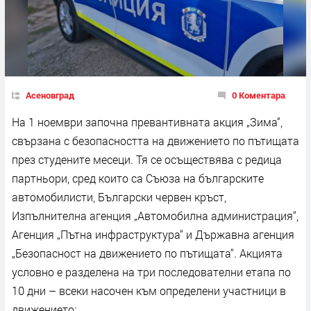
Асеновград
0 Коментара
На 1 ноември започна превантивната акция „Зима“,
свързана с безопасността на движението по пътищата
през студените месеци. Тя се осъществява с редица
партньори, сред които са Съюза на българските
автомобилисти, Български червен кръст,
Изпълнителна агенция „Автомобилна администрация“,
Агенция „Пътна инфраструктура“ и Държавна агенция
„Безопасност на движението по пътищата“. Акцията
условно е разделена на три последователни етапа по
10 дни – всеки насочен към определени участници в
движението: