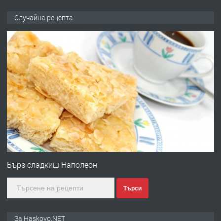
ПРЕДЛАГА
Давам обзаведено жилище за жена
Случайна рецепта
без брокери 0889 537 426
преди 13 часа
ПРЕДЛАГА
Под НАЕМ двустаен Орфей
преди 3 дни
ПРЕДЛАГА
Нов апартамент на ул. Липа до
Езикова гимназия
Бърз сладкиш Наполеон
Търси
преди 3 дни
ПРЕДЛАГА
🔑 ОБЗАВЕДЕНА ГАРСОНИЕРА ПОД
За Haskovo.NET