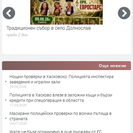
Традиционен събор в село Долнослав
П
преди 2 дни
п
Още новини
Нощни проверки в Хасковско: Полицията инспектира
заведения и игрални зали
26.06.2026
Полицията в Хасково влезе в заложни къщи и бързи
кредити при спецоперация в областта
17.04.2026
Масирани полицейски проверки по всички пътища в
страната
04.07.2025
Waze ще бъде ограниченo в още държави от ЕС