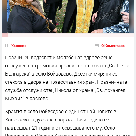
Хасково
0 Коментара
Празничен водосвет и молебен за здраве беше
отслужен на храмовия празник на църквата „Св. Петка
Българска“ в село Войводово. Десетки миряни се
стекоха в двора на православния храм. Празничната
служба отслужи отец Никола от храма „Св. Архангел
Михаил“ в Хасково.
Храмът в село Войводово е един от най-новите в
Хасковската духовна епархия. Тази година се
навършват 21 години от освещаването му. Село
Войводово в Община Хасково стана известно в цялата