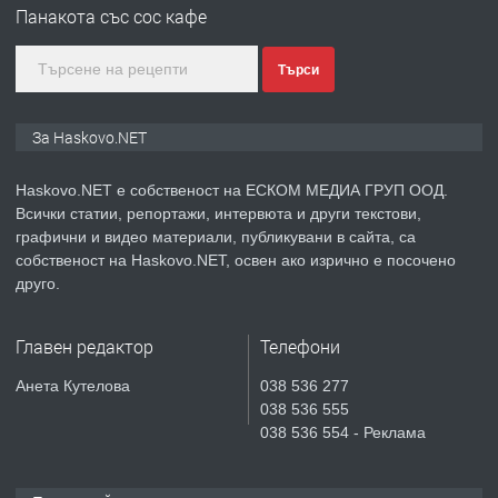
Панакота със сос кафе
Търси
преди 3 дни
ПРЕДЛАГА
🔑 ОБЗАВЕДЕНА ГАРСОНИЕРА ПОД
За Haskovo.NET
НАЕМ В КВ. „ОРФЕЙ“ – ДО
КОМПЛЕКС „ВЕСПРЕМ“, ГР. ХАСКОВО
Haskovo.NET е собственост на ЕСКОМ МЕДИА ГРУП ООД.
Всички статии, репортажи, интервюта и други текстови,
преди 5 дни
графични и видео материали, публикувани в сайта, са
собственост на Haskovo.NET, освен ако изрично е посочено
ПРЕДЛАГА
НАПЪЛНО ОБЗАВЕДЕН И
друго.
ОБОРУДВАН ТРИСТАЕН
АПАРТАМЕНТ В ЦЕНТЪРА НА ГР.
Главен редактор
Телефони
ХАСКОВО
преди 6 дни
Анета Кутелова
038 536 277
038 536 555
ПРЕДЛАГА
Давам гараж под наем
038 536 554 - Реклама