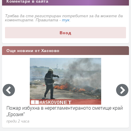
Коментари в сайта
Трябва да сте регистриран потребител за да можете да
коментирате. Правилата -
тук
.
Вход
Още новини от Хасково
Пожар избухна в нерегламентираното сметище край
В
„Ерозия“
у
преди 2 часа
п