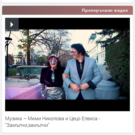
Препоръчано видео
Музика – Мими Николова и Цецо Елвиса -
"Замълчи,замълчи"