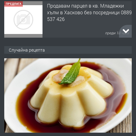
ПРЕДЛАГА
Продавам парцел в кв. Младежки
хълм в Хасково без посредници 0889
537 426
преди 18 часа
ПРЕДЛАГА
Давам обзаведено жилище за жена
Случайна рецепта
без брокери 0889 537 426
преди 18 часа
ПРЕДЛАГА
Под НАЕМ двустаен Орфей
преди 3 дни
ПРЕДЛАГА
Нов апартамент на ул. Липа до
Езикова гимназия