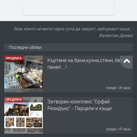
Тези, които не могат една супа да сварят, забъркват каша. -
Валентин Домил
Последни обяви
ПРЕДЛАГА
Къртене на бани,кухни,стени, бетон,
панел ...!
преди 18 часа
ПРЕДЛАГА
Затворен комплекс "Орфей
Резидънс" - Парцели и къщи
преди 18 часа