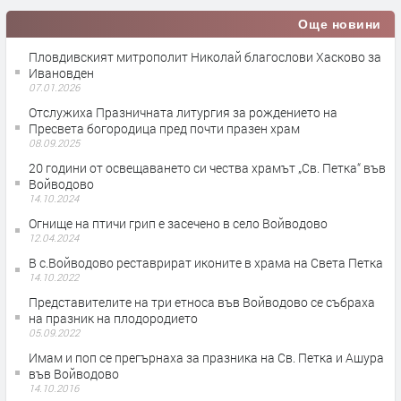
Още новини
Пловдивският митрополит Николай благослови Хасково за
Ивановден
07.01.2026
Отслужиха Празничната литургия за рождението на
Пресвета богородица пред почти празен храм
08.09.2025
20 години от освещаването си чества храмът „Св. Петка“ във
Войводово
14.10.2024
Огнище на птичи грип е засечено в село Войводово
12.04.2024
В с.Войводово реставрират иконите в храма на Света Петка
14.10.2022
Представителите на три етноса във Войводово се събраха
на празник на плодородието
05.09.2022
Имам и поп се прегърнаха за празника на Св. Петка и Ашура
във Войводово
14.10.2016