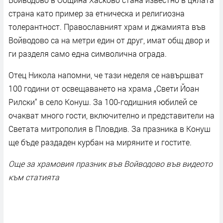
страна като пример за етническа и религиозна
толерантност. Православният храм и джамията във
Войводово са на метри един от друг, имат общ двор и
ги разделя само една символична ограда.
Отец Никола напомни, че тази неделя се навършват
100 години от освещаването на храма „Свети Йоан
Рилски“ в село Конуш. За 100-годишния юбилей се
очакват много гости, включително и представители на
Светата митрополия в Пловдив. За празника в Конуш
ще бъде раздаден курбан на миряните и гостите.
Още за храмовия празник във Войводово във видеото
към статията