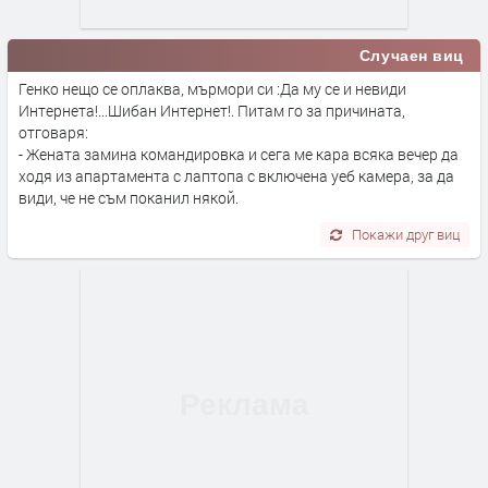
Случаен виц
Генко нещо се оплаква, мърмори си :Да му се и невиди
Интернета!...Шибан Интернет!. Питам го за причината,
отговаря:
- Жената замина командировка и сега ме кара всяка вечер да
ходя из апартамента с лаптопа с включена уеб камера, за да
види, че не съм поканил някой.
Покажи друг виц