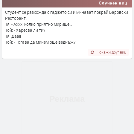
Случаен виц
Студент се разхожда с гаджето си и минават покрай Баровски
Ресторант.
Тя: - Аххх, колко приятно мирише...
Той: - Харесва ли ти?
Тя: Даа!!
Той: - Тогава да минем още веднъж?
Покажи друг виц