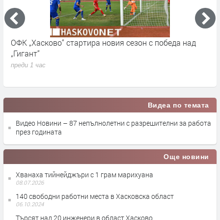
ОФК „Хасково“ стартира новия сезон с победа над
П
„Гигант“
и
М
преди 1 час
п
Видеа по темата
Видео Новини – 87 непълнолетни с разрешителни за работа
през годината
Още новини
Хванаха тийнейджъри с 1 грам марихуана
08.07.2026
140 свободни работни места в Хасковска област
06.10.2024
Търсят над 20 инженери в област Хасково