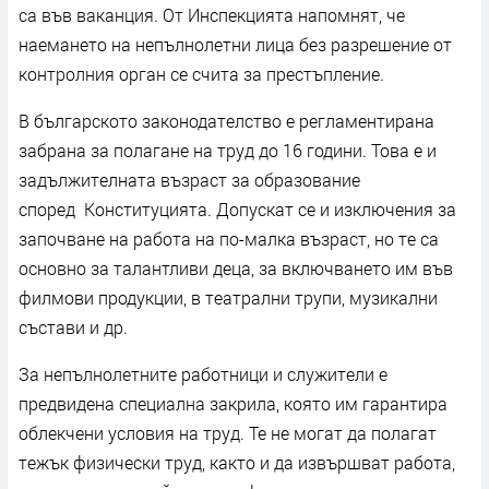
са във ваканция. От Инспекцията напомнят, че
наемането на непълнолетни лица без разрешение от
контролния орган се счита за престъпление.
В българското законодателство е регламентирана
забрана за полагане на труд до 16 години. Това е и
задължителната възраст за образование
според Конституцията. Допускат се и изключения за
започване на работа на по-малка възраст, но те са
основно за талантливи деца, за включването им във
филмови продукции, в театрални трупи, музикални
състави и др.
За непълнолетните работници и служители е
предвидена специална закрила, която им гарантира
облекчени условия на труд. Те не могат да полагат
тежък физически труд, както и да извършват работа,