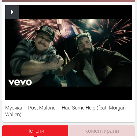
Музика – Post Malone - I Had Some Help (feat. Morgan
Wallen)
Четени
Коментирани