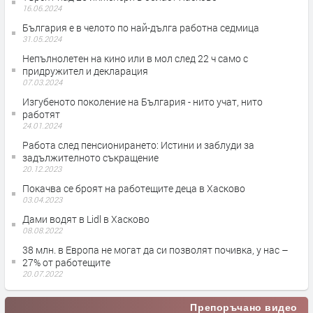
16.06.2024
България е в челото по най-дълга работна седмица
31.05.2024
Непълнолетен на кино или в мол след 22 ч само с
придружител и декларация
07.03.2024
Изгубеното поколение на България - нито учат, нито
работят
24.01.2024
Работа след пенсионирането: Истини и заблуди за
задължителното съкращение
20.12.2023
Покачва се броят на работещите деца в Хасково
03.04.2023
Дами водят в Lidl в Хасково
08.08.2022
38 млн. в Европа не могат да си позволят почивка, у нас –
27% от работещите
20.07.2022
Препоръчано видео