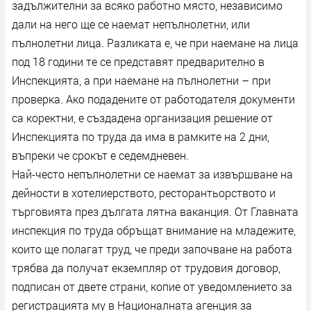
задължителни за всяко работно място, независимо
дали на него ще се наемат непълнолетни, или
пълнолетни лица. Разликата е, че при наемане на лица
под 18 години те се представят предварително в
Инспекцията, а при наемане на пълнолетни – при
проверка. Ако подадените от работодателя документи
са коректни, е създадена организация решение от
Инспекцията по труда да има в рамките на 2 дни,
въпреки че срокът е седемдневен.
Най-често непълнолетни се наемат за извършване на
дейности в хотелиерството, ресторантьорството и
търговията през дългата лятна ваканция. От Главната
инспекция по труда обръщат внимание на младежите,
които ще полагат труд, че преди започване на работа
трябва да получат екземпляр от трудовия договор,
подписан от двете страни, копие от уведомлението за
регистрацията му в Националната агенция за