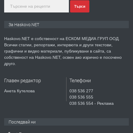
Търси
преди 3 дни
ПРЕДЛАГА
ПРОСТОРЕН ТРИСТАЕН
За Haskovo.NET
АПАРТАМЕНТ В НОВА СГРАДА КВ.
КУБА
Haskovo.NET е собственост на ЕСКОМ МЕДИА ГРУП ООД.
Всички статии, репортажи, интервюта и други текстови,
преди 4 дни
графични и видео материали, публикувани в сайта, са
собственост на Haskovo.NET, освен ако изрично е посочено
ПРЕДЛАГА
Продавам парцел в гр. Хасково кв.
друго.
Хисаря до ток, вода,канализация,
асфалт 0889 537 426
Главен редактор
Телефони
преди 4 дни
Анета Кутелова
038 536 277
038 536 555
ПРЕДЛАГА
СГЛОБЯВАНЕ НА МЕБЕЛИ.
038 536 554 - Реклама
Последвай ни
преди 4 дни