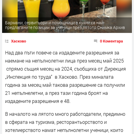
Бармани, сервитьори и помощници в кухни са най-
предлаганите позиции за ученици през лятото Снимка Архив
Хасково
0 Коментара
Над два пъти повече са издадените разрешения за
наемане на непълнолетни лица през месец май 2025
спрямо същия месец на 2024, съобщиха от Дирекция
„Инспекция по труда“ в Хасково. През миналата
година за месец май такова разрешение са получили
21 непълнелетни, а през тази година броят на
издадените разрешения е 48.
В началото на лятото много работодатели, предимно
в сферата на туризма, ресторантьорството и
хотелиерството намат непълнолетни ученици, които