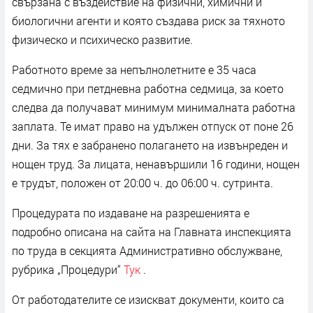
свързана с въздействие на физични, химични и
биологични агенти и която създава риск за тяхното
физическо и психическо развитие.
Работното време за непълнолетните е 35 часа
седмично при петдневна работна седмица, за което
следва да получават минимум минималната работна
заплата. Те имат право на удължен отпуск от поне 26
дни. За тях е забранено полагането на извънреден и
нощен труд. За лицата, ненавършили 16 години, нощен
е трудът, положен от 20:00 ч. до 06:00 ч. сутринта.
Процедурата по издаване на разрешенията е
подробно описана на сайта на Главната инспекцията
по труда в секцията Административно обслужване,
рубрика „Процедури“
Тук
.
От работодателите се изискват документи, които са