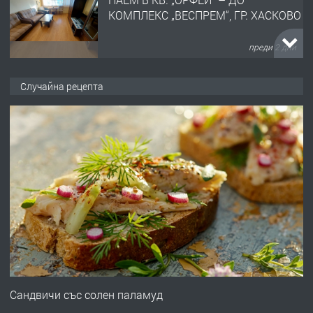
КОМПЛЕКС „ВЕСПРЕМ“, ГР. ХАСКОВО
преди 2 дни
ПРЕДЛАГА
НАПЪЛНО ОБЗАВЕДЕН И
Случайна рецепта
ОБОРУДВАН ТРИСТАЕН
АПАРТАМЕНТ В ЦЕНТЪРА НА ГР.
ХАСКОВО
преди 3 дни
ПРЕДЛАГА
Давам гараж под наем
преди 3 дни
ПРЕДЛАГА
№4120 Магазин/Офис под наем в кв.
Любен Каравелов, Хасково-близо до
Сандвичи със солен паламуд
градската градина!