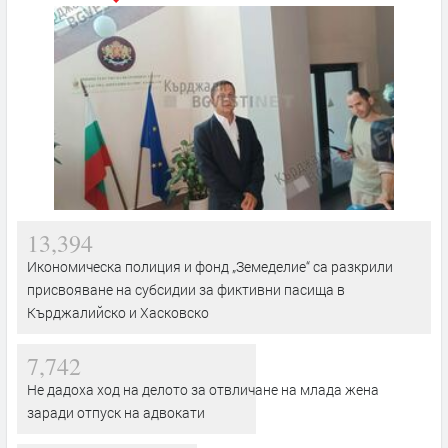
13,394
Икономическа полиция и фонд „Земеделие“ са разкрили
присвояване на субсидии за фиктивни пасища в
Кърджалийско и Хасковско
7,742
Не дадоха ход на делото за отвличане на млада жена
заради отпуск на адвокати