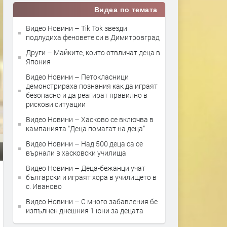
Видеа по темата
Видео Новини – Tik Tok звезди
подлудиха феновете си в Димитровград
Други – Майките, които отвличат деца в
Япония
Видео Новини – Петокласници
демонстрираха познания как да играят
безопасно и да реагират правилно в
рискови ситуации
Видео Новини – Хасково се включва в
кампанията “Деца помагат на деца”
Видео Новини – Над 500 деца са се
върнали в хасковски училища
Видео Новини – Деца-бежанци учат
български и играят хора в училището в
с. Иваново
Видео Новини – С много забавления бе
изпълнен днешния 1 юни за децата