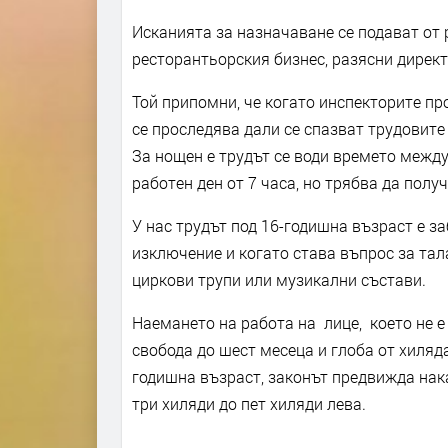
Исканията за назначаване се подават от 
ресторантьорския бизнес, разясни директ
Той припомни, че когато инспекторите пр
се проследява дали се спазват трудовите 
За нощен е трудът се води времето между
работен ден от 7 часа, но трябва да пол
У нас трудът под 16-годишна възраст е за
изключение и когато става въпрос за тала
циркови трупи или музикални състави.
Наемането на работа на лице, което не е
свобода до шест месеца и глоба от хиляда
годишна възраст, законът предвижда нака
три хиляди до пет хиляди лева.