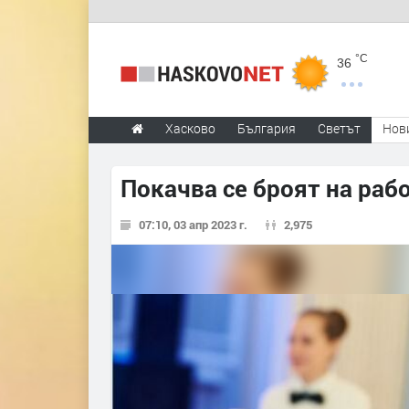
°C
36
Хасково
България
Светът
Нов
Покачва се броят на раб
07:10, 03 апр 2023 г.
2,975