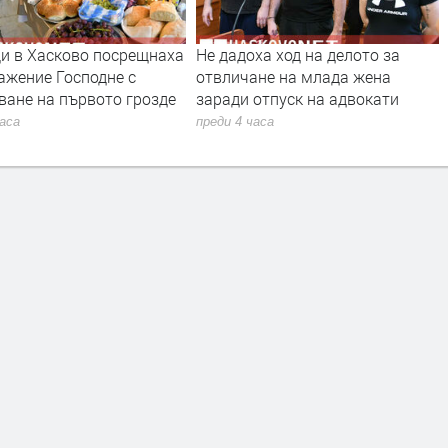
и в Хасково посрещнаха
Не дадоха ход на делото за
ажение Господне с
отвличане на млада жена
ване на първото грозде
заради отпуск на адвокати
часа
преди 4 часа