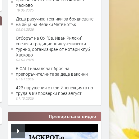
Хасково
19.05.2026
Деца разучиха техники за боядисване
на яйца на Велики Четвъртък
09.04.2026
Отборът на ОУ “Св. Иван Рилски”
спечели традиционния ученически
турнир, организиран от Ротари клуб
Хасково
03.03.2026
В САЩ намаляват броя на
препоръчителните за деца ваксини
Хасково се включва в
В Смолянско 908 деца не
07.01.2026
кампанията “Деца помагат на
да бъдат върнати в учил
423 нарушения откри Инспекцията по
деца”
вече са в чужбина
труда в 89 проверки през август
01.10.2025
Препоръчано видео