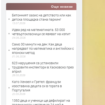
Още новини
Бетонният оазис на детството или как
детска площадка стана паркинг
13.07.2026
Идва ред на математиката. 53 000
четвъртокласници се явяват на изпит
04.06.2026
Само 30 минути на ден: Как деца
напредват по математика и английски с
японски метод
01.06.2026
623 нарушения са установили
трудовите инспектори в Хасковско през
април
28.05.2026
Като Хензел и Гретел: французи
изоставиха децата си в гората в
Португалия
22.05.2026
1350 деца и ученици ще дефилират на
празничното шествие за 24 май в