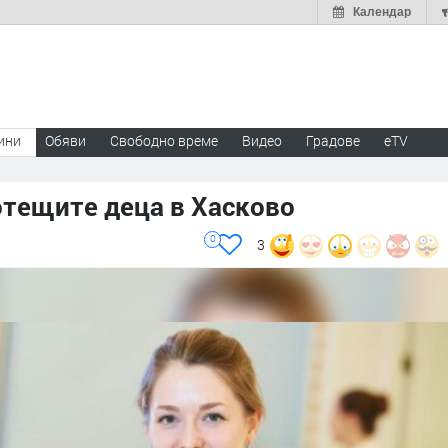
Календар
ини
Обяви
Свободно време
Видео
Градове
eTV
отещите деца в Хасково
0
3