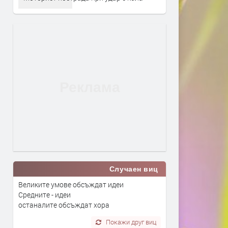
Случаен виц
Великите умове обсъждат идеи
Средните - идеи
останалите обсъждат хора
Покажи друг виц