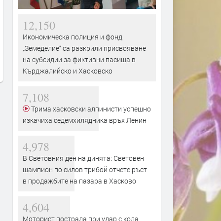
12,150
Фестивал „На Хармана“
Тополовград запазва
Икономическа полиция и фонд
превръща посетителите в
маломерните паралелки 
„Земеделие“ са разкрили присвояване
участници – традициите
училищата в Синапово и
оживяват
Хлябово
на субсидии за фиктивни пасища в
Кърджалийско и Хасковско
преди 5 часа
преди 6 часа
7,108
Трима хасковски алпинисти успешно
изкачиха седемхилядника връх Ленин
4,978
В Световния ден на динята: Световен
шампион по силов трибой отчете ръст
в продажбите на пазара в Хасково
4,604
Моторист пострада при удар с кола