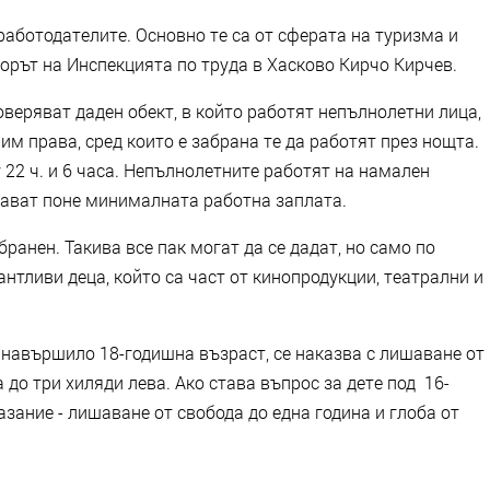
работодателите. Основно те са от сферата на туризма и
орът на Инспекцията по труда в Хасково Кирчо Кирчев.
оверяват даден обект, в който работят непълнолетни лица,
им права, сред които е забрана те да работят през нощта.
 22 ч. и 6 часа. Непълнолетните работят на намален
учават поне минималната работна заплата.
бранен. Такива все пак могат да се дадат, но само по
нтливи деца, който са част от кинопродукции, театрални и
 навършило 18-годишна възраст, се наказва с лишаване от
 до три хиляди лева. Ако става въпрос за дете под 16-
зание - лишаване от свобода до една година и глоба от