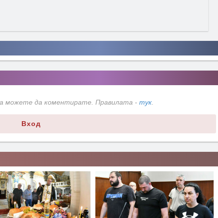
да можете да коментирате. Правилата -
тук
.
Вход