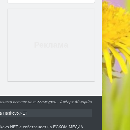
ената все пак не съм сигурен. - Алберт Айнщайн
а Haskovo.NET
kovo.NET е собственост на ЕСКОМ МЕДИА