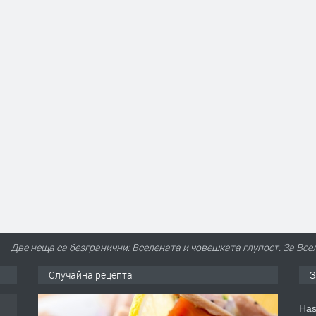
Две неща са безгранични: Вселената и човешката глупост. За Всел
Случайна рецепта
З
ден
Has