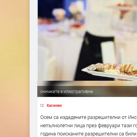
снимката е илюстративна
Хасково
Осем са издадените разрешителни от Инс
непълнолетни лица през февруари тази го
година поисканите разрешителни са били 