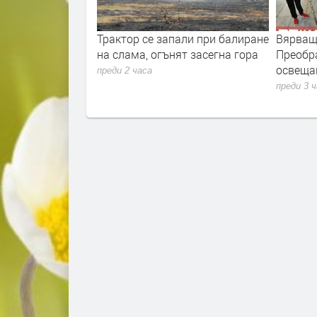
ти от Хасково,
Трактор се запали при балиране
Вярващ
ела от областта
на слама, огънят засегна гора
Преобр
освеща
преди 2 часа
преди 3 