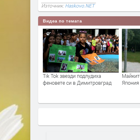
Източник:
Haskovo.NET
Видеа по темата
а се върнали в
Tik Tok звезди подлудиха
Майките
лища
феновете си в Димитровград
Япония