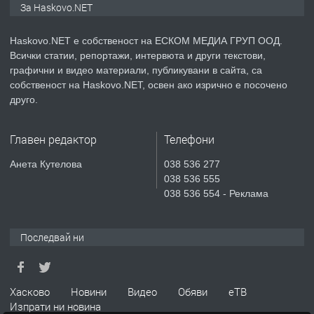
За Haskovo.NET
АПАРТАМЕНТ В НОВА СГРАДА КВ.
КУБА
Haskovo.NET е собственост на ЕСКОМ МЕДИА ГРУП ООД.
Всички статии, репортажи, интервюта и други текстови,
преди 3 дни
графични и видео материали, публикувани в сайта, са
собственост на Haskovo.NET, освен ако изрично е посочено
ПРЕДЛАГА
Продавам парцел в гр. Хасково кв.
друго.
Хисаря до ток, вода,канализация,
асфалт 0889 537 426
Главен редактор
Телефони
преди 3 дни
Анета Кутелова
038 536 277
038 536 555
ПРЕДЛАГА
СГЛОБЯВАНЕ НА МЕБЕЛИ.
038 536 554 - Реклама
Последвай ни
преди 3 дни
ПРЕДЛАГА
№4119 Едностаен обзаведен
Хасково
Новини
Видео
Обяви
еТВ
апартамент под наем в кв.
Изпрати ни новина
Училищни, гр. Хасково.