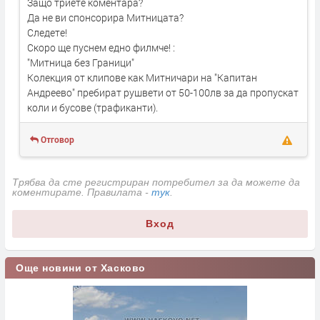
Защо триете коментара?
Да не ви спонсорира Митницата?
Следете!
Скоро ще пуснем едно филмче! :
"Митница без Граници"
Колекция от клипове как Митничари на "Капитан
Андреево" пребират рушвети от 50-100лв за да пропускат
коли и бусове (трафиканти).
Отговор
Трябва да сте регистриран потребител за да можете да
коментирате. Правилата -
тук
.
Вход
Още новини от Хасково