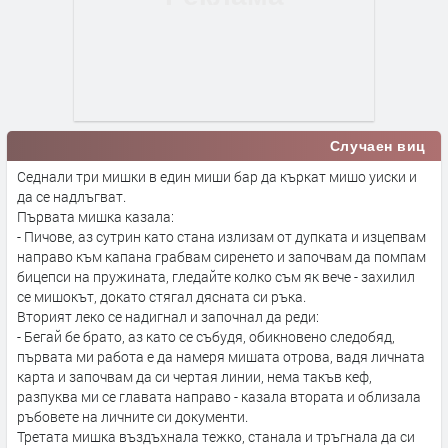
Случаен виц
Седнали три мишки в един миши бар да къркат мишо уиски и
да се надлъгват.
Първата мишка казала:
- Пичове, аз сутрин като стана излизам от дупката и изцепвам
направо към капана грабвам сиренето и започвам да помпам
бицепси на пружината, гледайте колко съм як вече - захилил
се мишокът, докато стягал дясната си ръка.
Вторият леко се надигнал и започнал да реди:
- Бегай бе брато, аз като се събудя, обикновено следобяд,
първата ми работа е да намеря мишата отрова, вадя личната
карта и започвам да си чертая линии, нема такъв кеф,
разпуква ми се главата направо - казала втората и облизала
ръбовете на личните си документи.
Третата мишка въздъхнала тежко, станала и тръгнала да си