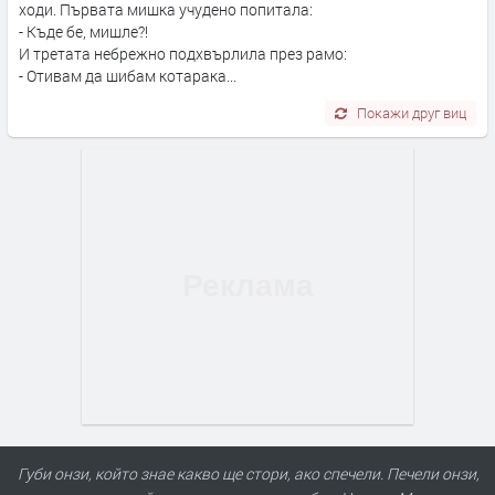
ходи. Първата мишка учудено попитала:
- Къде бе, мишле?!
И третата небрежно подхвърлила през рамо:
- Отивам да шибам котарака...
Покажи друг виц
Губи онзи, който знае какво ще стори, ако спечели. Печели онзи,