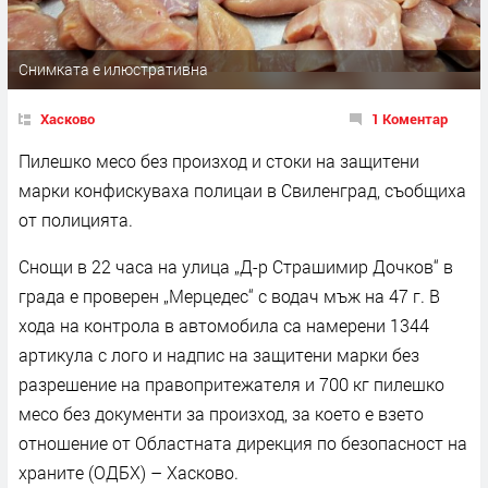
Снимката е илюстративна
Хасково
1 Коментар
Пилешко месо без произход и стоки на защитени
марки конфискуваха полицаи в Свиленград, съобщиха
от полицията.
Снощи в 22 часа на улица „Д-р Страшимир Дочков“ в
града е проверен „Мерцедес“ с водач мъж на 47 г. В
хода на контрола в автомобила са намерени 1344
артикула с лого и надпис на защитени марки без
разрешение на правопритежателя и 700 кг пилешко
месо без документи за произход, за което е взето
отношение от Областната дирекция по безопасност на
храните (ОДБХ) – Хасково.