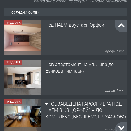
който знае какво ще загуби. - Николо Макиавели
Последни обяви
ПРЕДЛАГА
Под НАЕМ двустаен Орфей
преди 1 час
ПРЕДЛАГА
Нов апартамент на ул. Липа до
Езикова гимназия
преди 1 час
ПРЕДЛАГА
🔑 ОБЗАВЕДЕНА ГАРСОНИЕРА ПОД
НАЕМ В КВ. „ОРФЕЙ“ – ДО
КОМПЛЕКС „ВЕСПРЕМ“, ГР. ХАСКОВО
преди 1 ден