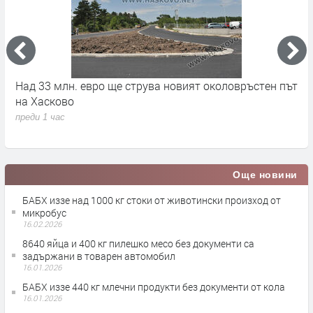
на
Над 33 млн. евро ще струва новият околовръстен път
С
на Хасково
п
преди 1 час
п
Още новини
БАБХ иззе над 1000 кг стоки от животински произход от
микробус
16.02.2026
8640 яйца и 400 кг пилешко месо без документи са
задържани в товарен автомобил
16.01.2026
БАБХ иззе 440 кг млечни продукти без документи от кола
16.01.2026