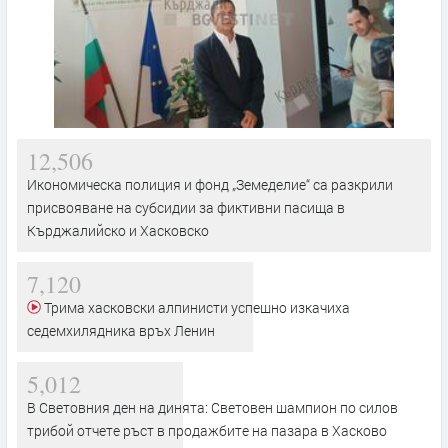
12,506
Икономическа полиция и фонд „Земеделие“ са разкрили
присвояване на субсидии за фиктивни пасища в
Кърджалийско и Хасковско
7,120
Трима хасковски алпинисти успешно изкачиха
седемхилядника връх Ленин
5,012
В Световния ден на динята: Световен шампион по силов
трибой отчете ръст в продажбите на пазара в Хасково