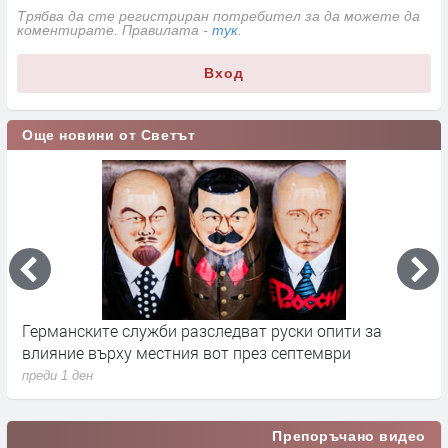
Трябва да сте регистриран потребител за да можете да
коментирате. Правилата -
тук
.
Вход
Още новини от Светът
Германските служби разследват руски опити за
Х
влияние върху местния вот през септември
у
преди 1 ден
п
Препоръчано видео