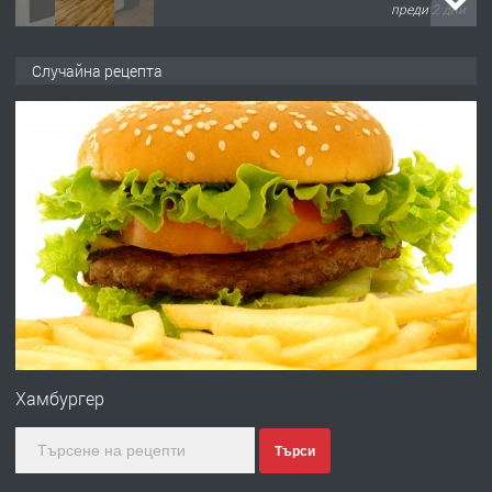
преди 2 дни
ПРЕДЛАГА
Давам гараж под наем
Случайна рецепта
преди 2 дни
ПРЕДЛАГА
№4120 Магазин/Офис под наем в кв.
Любен Каравелов, Хасково-близо до
градската градина!
преди 2 дни
ПРЕДЛАГА
ПРОСТОРЕН ТРИСТАЕН
АПАРТАМЕНТ В НОВА СГРАДА КВ.
Хамбургер
КУБА
Търси
преди 3 дни