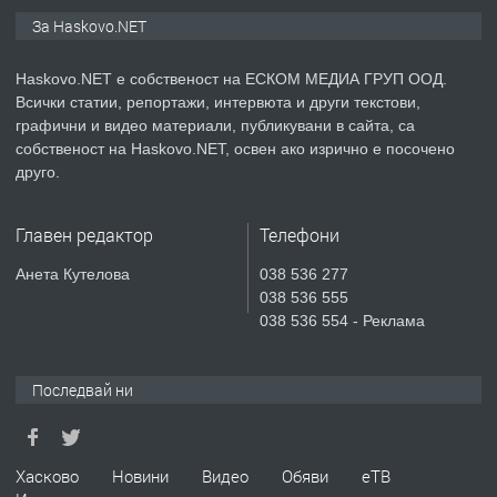
ПРЕДЛАГА
Продавам парцел в гр. Хасково кв.
За Haskovo.NET
Хисаря до ток, вода,канализация,
асфалт 0889 537 426
Haskovo.NET е собственост на ЕСКОМ МЕДИА ГРУП ООД.
Всички статии, репортажи, интервюта и други текстови,
преди 3 дни
графични и видео материали, публикувани в сайта, са
собственост на Haskovo.NET, освен ако изрично е посочено
ПРЕДЛАГА
СГЛОБЯВАНЕ НА МЕБЕЛИ.
друго.
Главен редактор
Телефони
преди 3 дни
Анета Кутелова
038 536 277
038 536 555
ПРЕДЛАГА
№4119 Едностаен обзаведен
038 536 554 - Реклама
апартамент под наем в кв.
Училищни, гр. Хасково.
Последвай ни
преди 3 дни
ПРЕДЛАГА
Под НАЕМ двустаен Орфей
Хасково
Новини
Видео
Обяви
еТВ