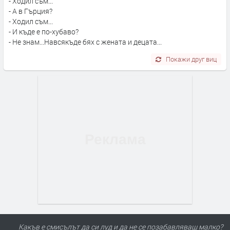
- Ходил съм...
- А в Гърция?
- Ходил съм...
- И къде е по-хубаво?
- Не знам...Навсякъде бях с жената и децата...
Покажи друг виц
Какъв е смисълът да си луд и да не се позабавляваш малко?