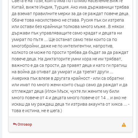
Света е на този, който има по голямо население.Вижте
Китай, вижте Индия, Турция. Ако има държавници трябва
да вземат правилните мерки за да се раждат повече деца.
Обаче това насилствено не става. Русия пък си изтрепа
или остави без крайници толкова много мъже...В някои
държави пък управляващите само крадат и децата ни
умират по пътя .... Ще останат само тези които са по
многобройни, даже не по интелигентни, напротив,
колкото се може по прости трябва да бъдат за да раждат
повече деца. На диктаторите умни хора не им трябват,
важното е да са прости, да правят деца и като ги пратиш
на война да отиват да умират и да трепят други ....
Америка пък влезе в другата крайност - или са обратни
или имат по много жени които също само да раждат и да
отглеждат деца (Илон Мъск, чухте ли жените му били
много повече от 4 и децата много повече от 14 ... и ако не
искаш да му раждаш деца ти изтрива акаунта от хикса .... -
това е истина, не е шега.)
Отговор