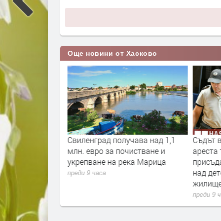
Още новини от Хасково
ро ще струва
Свиленград получава над 1,1
Съдът в
ъстен път на
млн. евро за почистване и
ареста 
укрепване на река Марица
присъда
над дет
преди 9 часа
жилищ
преди 9 