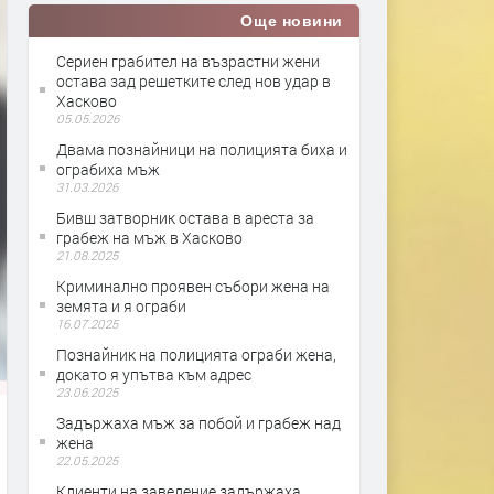
Още новини
Сериен грабител на възрастни жени
остава зад решетките след нов удар в
Хасково
05.05.2026
Двама познайници на полицията биха и
ограбиха мъж
31.03.2026
Бивш затворник остава в ареста за
грабеж на мъж в Хасково
21.08.2025
Криминално проявен събори жена на
земята и я ограби
16.07.2025
Познайник на полицията ограби жена,
докато я упътва към адрес
23.06.2025
Задържаха мъж за побой и грабеж над
жена
22.05.2025
Клиенти на заведение задържаха