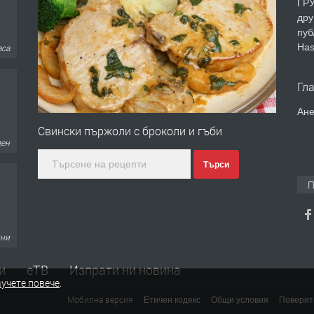
ГРУ
дру
пуб
Has
аса
Гл
Ане
Свински пържоли с броколи и гъби
ден
Търси
П
дни
и
еТВ
Изпрати ни новина
учете повече
.
Мобилна версия
Етичен кодекс
Общи условия
Поверит