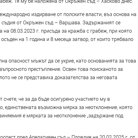
абеж. Тя му бе наложена от Окръжен съд – Хасково днес.
еждународно издирване от полските власти, въз основа на
от съдия от Окръжен съд – Варшава. Задържаният се
а на 08.03.2023 г. присъда за кражба с грабеж, при която
осъден на 1 година и 8 месеца затвор, от които трябвало
лна опасност мъжът да се укрие, като основанията за това
 въпросното престъпление. Освен това поисканото за
лото не се представиха доказателства за неговата
 счете, че за да бъде осигурено участието му в
, единствената възможна мярка за неотклонение, която
бвиняемия е мярката за неотклонение „задържане под
отест пред Апелативен съд – Пловдив на 20.02.2025 г. от