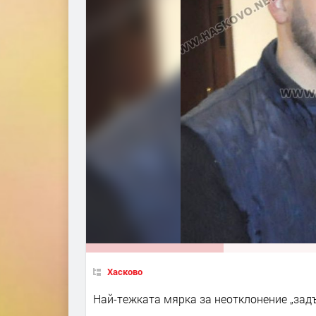
Хасково
Най-тежката мярка за неотклонение „задъ