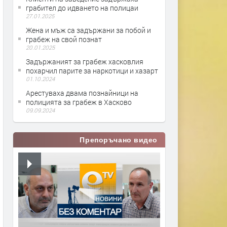
грабител до идването на полицаи
27.01.2025
Жена и мъж са задържани за побой и
грабеж на свой познат
20.01.2025
Задържаният за грабеж хасковлия
похарчил парите за наркотици и хазарт
01.10.2024
Арестуваха двама познайници на
полицията за грабеж в Хасково
09.09.2024
Препоръчано видео