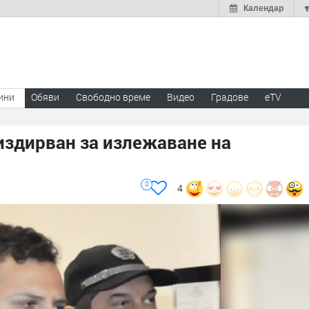
Календар
ини
Обяви
Свободно време
Видео
Градове
eTV
издирван за излежаване на
0
4