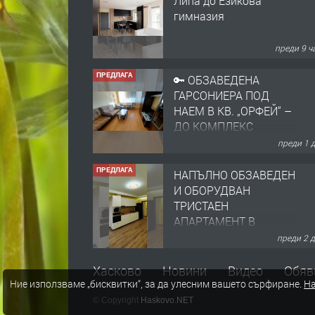
Липа до Езикова
гимназия
преди 9 ч
ПРЕДЛАГА
🔑 ОБЗАВЕДЕНА
ГАРСОНИЕРА ПОД
НАЕМ В КВ. „ОРФЕЙ“ –
ДО КОМПЛЕКС
„ВЕСПРЕМ“, ГР.
преди 1 
ХАСКОВО
ПРЕДЛАГА
НАПЪЛНО ОБЗАВЕДЕН
И ОБОРУДВАН
ТРИСТАЕН
АПАРТАМЕНТ В
ЦЕНТЪРА НА ГР.
преди 2 
ХАСКОВО
ПРЕДЛАГА
Давам гараж под наем
Хасково
Новини
Видео
Обяв
Ние използваме „бисквитки“, за да улесним вашето сърфиране.
На
© Copyright
Haskovo.NET