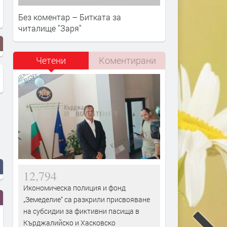
Без коментар – Битката за
читалище "Заря"
Четени
Коментирани
12,794
Икономическа полиция и фонд
„Земеделие“ са разкрили присвояване
на субсидии за фиктивни пасища в
Кърджалийско и Хасковско