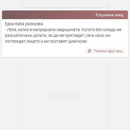
Случаен виц
Една баба разказва:
- Леле, колко е напреднала медицината. Когато бях млада ме
разсъбличаха цялата, за да ме прегледат; сега само ми
поглеждат лицето и ми поставят диагноза!
Покажи друг виц