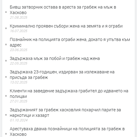
Бивш затворник остава в ареста за грабеж на мъж в
Хасково
21.08.2025
Криминално проявен събори жена на земята и я ограби
16.07.2025
Познайник на полицията ограби жена, докато я упътва към
адрес
23.06.2025
Задържаха мъж за побой и грабеж над жена
22.05.2025
Задържаха 23-годишен, издирван за излежаване на
присъда за грабеж
13.02.2025
Клиенти на заведение задържаха грабител до идването на
полицаи
27.01.2025
Задържаният за грабеж хасковлия похарчил парите за
наркотици и хазарт
01.10.2024
Арестуваха двама познайници на полицията за грабеж в
Хасково