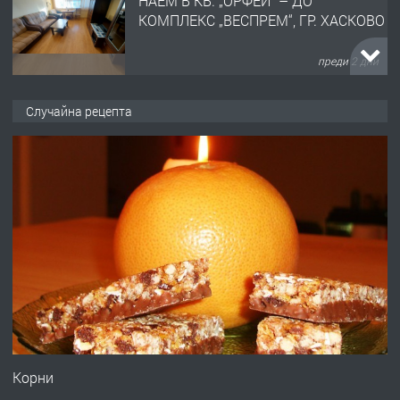
НАЕМ В КВ. „ОРФЕЙ“ – ДО
КОМПЛЕКС „ВЕСПРЕМ“, ГР. ХАСКОВО
преди 2 дни
ПРЕДЛАГА
НАПЪЛНО ОБЗАВЕДЕН И
Случайна рецепта
ОБОРУДВАН ТРИСТАЕН
АПАРТАМЕНТ В ЦЕНТЪРА НА ГР.
ХАСКОВО
преди 3 дни
ПРЕДЛАГА
Давам гараж под наем
преди 3 дни
ПРЕДЛАГА
№4120 Магазин/Офис под наем в кв.
Любен Каравелов, Хасково-близо до
Корни
градската градина!