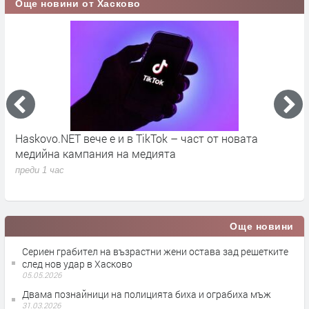
Още новини от Хасково
во
Haskovo.NET вече е и в TikTok – част от новата
О
медийна кампания на медията
„
преди 1 час
п
Още новини
Сериен грабител на възрастни жени остава зад решетките
след нов удар в Хасково
05.05.2026
Двама познайници на полицията биха и ограбиха мъж
31.03.2026