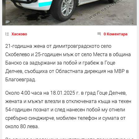
Хасково
0 Коментара
21-годишна жена от димитровградското село
Скобелево и 25-годишен мъж от село Места в община
Банско са задържани за побой и грабеж в Гоце
Делчев, съобщиха от Областната дирекция на МВР в
Благоевград.
Около 4:00 часа на 18.01.2025 г. в град Гоце Делчев,
жената и мъжът влезли в отключената къща на техен
54-годишен познат и след нанесен побой му отнели
сребърно синджирче, мобилен телефон и сумата от
около 80 лева.