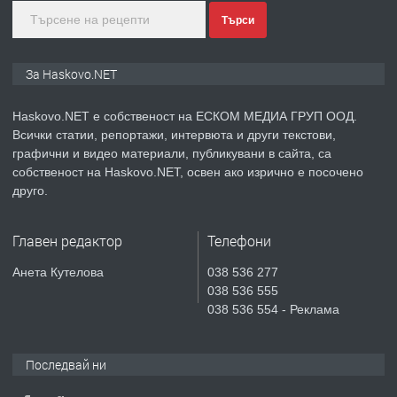
Търси
преди 3 дни
ПРЕДЛАГА
ПРОСТОРЕН ТРИСТАЕН
За Haskovo.NET
АПАРТАМЕНТ В НОВА СГРАДА КВ.
КУБА
Haskovo.NET е собственост на ЕСКОМ МЕДИА ГРУП ООД.
Всички статии, репортажи, интервюта и други текстови,
преди 4 дни
графични и видео материали, публикувани в сайта, са
собственост на Haskovo.NET, освен ако изрично е посочено
ПРЕДЛАГА
Продавам парцел в гр. Хасково кв.
друго.
Хисаря до ток, вода,канализация,
асфалт 0889 537 426
Главен редактор
Телефони
преди 4 дни
Анета Кутелова
038 536 277
038 536 555
ПРЕДЛАГА
СГЛОБЯВАНЕ НА МЕБЕЛИ.
038 536 554 - Реклама
Последвай ни
преди 4 дни