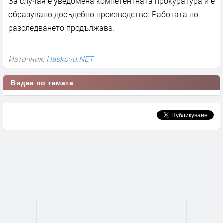
За случая е уведомена компетентната прокуратура и е
образувано досъдебно производство. Работата по
разследването продължава.
Източник:
Haskovo.NET
Видеа по темата