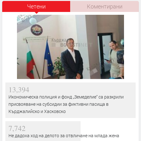
Четени
Коментирани
13,394
Икономическа полиция и фонд „Земеделие“ са разкрили
присвояване на субсидии за фиктивни пасища в
Кърджалийско и Хасковско
7,742
Не дадоха ход на делото за отвличане на млада жена