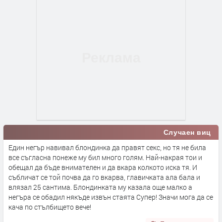
Случаен виц
Един негър навивал блондинка да правят секс, но тя не била
все съгласна понеже му бил много голям. Най-накрая тои и
обещал да бъде внимателен и да вкара колкото иска тя. И
събличат се той почва да го вкарва, главичката ала бала и
влязал 25 сантима. Блондинката му казала още малко а
негъра се обадил някъде извън стаята Супер! Значи мога да се
кача по стълбището вече!