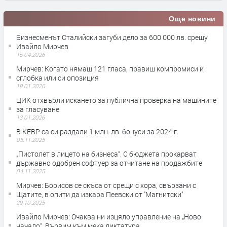
Още новини
Бизнесменът Сталийски загуби дело за 600 000 лв. срещу
Ивайло Мирчев
15.04.2026
Мирчев: Когато нямаш 121 гласа, правиш компромиси и
сглобка или си опозиция
19.01.2026
ЦИК отхвърли искането за публична проверка на машините
за гласуване
13.01.2026
В КЕВР са си раздали 1 млн. лв. бонуси за 2024 г.
05.11.2025
„Пистолет в лицето на бизнеса“. С бюджета прокарват
държавно одобрен софтуер за отчитане на продажбите
04.11.2025
Мирчев: Борисов се скъса от срещи с хора, свързани с
Щатите, в опити да изкара Пеевски от ''Магнитски''
29.10.2025
Ивайло Мирчев: Очаква ни изцяло управление на „Ново
начало“. Вървим към мека диктатура