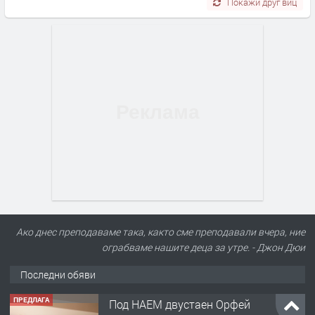
Покажи друг виц
Ако днес преподаваме така, както сме преподавали вчера, ние
ограбваме нашите деца за утре. - Джон Дюи
Последни обяви
ПРЕДЛАГА
Нов апартамент на ул. Липа до