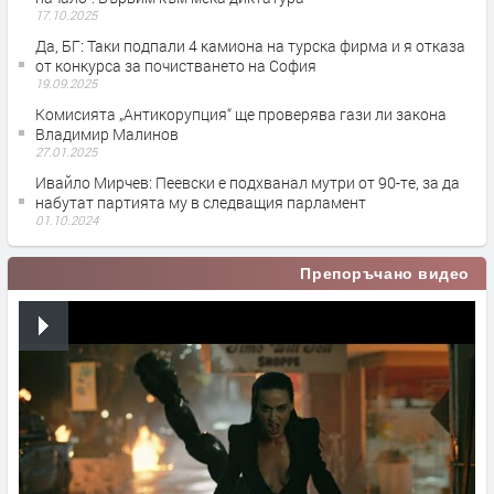
17.10.2025
Да, БГ: Таки подпали 4 камиона на турска фирма и я отказа
от конкурса за почистването на София
19.09.2025
Комисията „Антикорупция“ ще проверява гази ли закона
Владимир Малинов
27.01.2025
Ивайло Мирчев: Пеевски е подхванал мутри от 90-те, за да
набутат партията му в следващия парламент
01.10.2024
Препоръчано видео