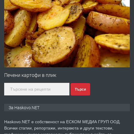
преди 2 дни
ПРЕДЛАГА
№4120 Магазин/Офис под наем в кв.
Любен Каравелов, Хасково-близо до
градската градина!
преди 2 дни
ПРЕДЛАГА
ПРОСТОРЕН ТРИСТАЕН
АПАРТАМЕНТ В НОВА СГРАДА КВ.
Печени картофи в плик
КУБА
Търси
преди 3 дни
ПРЕДЛАГА
Продавам парцел в гр. Хасково кв.
За Haskovo.NET
Хисаря до ток, вода,канализация,
асфалт 0889 537 426
Haskovo.NET е собственост на ЕСКОМ МЕДИА ГРУП ООД.
Всички статии, репортажи, интервюта и други текстови,
преди 3 дни