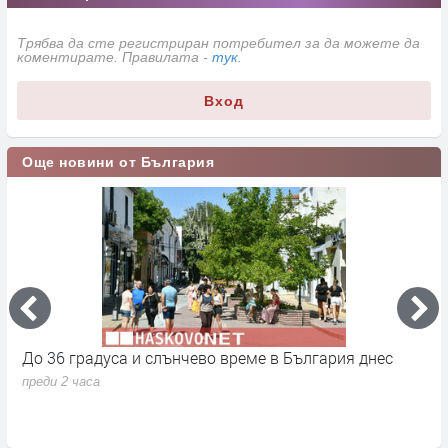
Трябва да сте регистриран потребител за да можете да
коментирате. Правилата -
тук
.
Вход
Още новини от България
От 9 август приключва двойното етикетиране - какво
М
се променя за потребителите
к
преди 18 часа
п