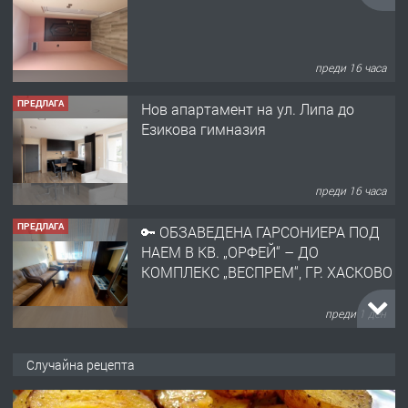
Езикова гимназия
преди 16 часа
ПРЕДЛАГА
🔑 ОБЗАВЕДЕНА ГАРСОНИЕРА ПОД
НАЕМ В КВ. „ОРФЕЙ“ – ДО
КОМПЛЕКС „ВЕСПРЕМ“, ГР. ХАСКОВО
преди 1 ден
ПРЕДЛАГА
НАПЪЛНО ОБЗАВЕДЕН И
ОБОРУДВАН ТРИСТАЕН
АПАРТАМЕНТ В ЦЕНТЪРА НА ГР.
ХАСКОВО
преди 2 дни
ПРЕДЛАГА
Давам гараж под наем
Случайна рецепта