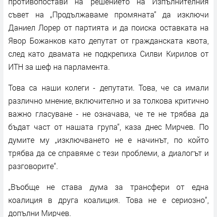
противопостави на решението на Изпълнителния
съвет на „Продължаваме промяната“ да изключи
Даниел Лорер от партията и да поиска оставката на
Явор Божанков като депутат от гражданската квота,
след като двамата не подкрепиха Силви Кирилов от
ИТН за шеф на парламента.
Това са наши колеги - депутати. Това, че са имали
различно мнение, включително и за толкова критично
важно гласуване - не означава, че те не трябва да
бъдат част от нашата група“, каза днес Мирчев. По
думите му „изключването не е начинът, по който
трябва да се справяме с тези проблеми, а диалогът и
разговорите“.
„Въобще не става дума за трансфери от една
коалиция в друга коалиция. Това не е сериозно“,
допълни Мирчев.