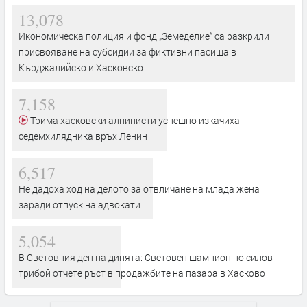
13,078
Икономическа полиция и фонд „Земеделие“ са разкрили
присвояване на субсидии за фиктивни пасища в
Кърджалийско и Хасковско
7,158
Трима хасковски алпинисти успешно изкачиха
седемхилядника връх Ленин
6,517
Не дадоха ход на делото за отвличане на млада жена
заради отпуск на адвокати
5,054
В Световния ден на динята: Световен шампион по силов
трибой отчете ръст в продажбите на пазара в Хасково