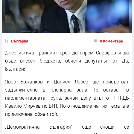
България
0 Коментара
Днес изтича крайният срок да спрем Сарафов и да
бъде внесен бюджета, обясни депутатът от Да,
България
Явор Божанков и Даниел Лорер ще присъстват
задължително в пленарна зала. Те остават в
парламентарната група, заяви депутатът от ПП-ДБ
Ивайло Мирчев по БНТ. По отношение на тях темата е
приключена, обяви той.
„Демократична България“ още снощи се