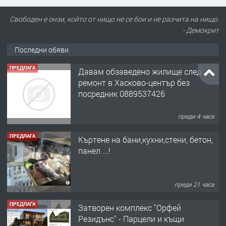
Свободен е онзи, който от нищо не се бои и не разчита на нищо.
- Демокрит
Последни обяви
ПРЕДЛАГА
Давам обзаведено жилище след
ремонт в Хасково-център без
посредник 0889537426
преди 4 часа
ПРЕДЛАГА
Къртене на бани,кухни,стени, бетон,
панел ...!
преди 21 часа
ПРЕДЛАГА
Затворен комплекс "Орфей
Резидънс" - Парцели и къщи