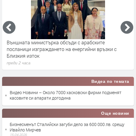
Външната министърка обсъди с арабските
Ф
посланици изграждането на енергийни връзки с
п
Близкия изток
преди 2 часа
Видеа по темата
Видео Новини – Около 7000 хасковски фирми подменят
касовите си апарати догодина
Още новини
Бизнесменът Сталийски загуби дело за 600 000 лв. срещу
Ивайло Мирчев
15.04.2026