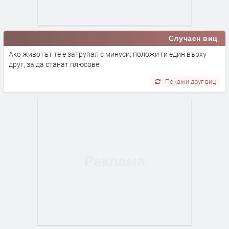
Случаен виц
Ако животът те е затрупал с минуси, положи ги един върху
друг, за да станат плюсове!
Покажи друг виц