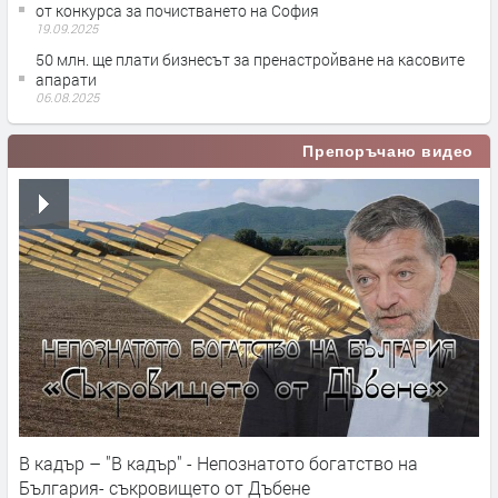
от конкурса за почистването на София
19.09.2025
50 млн. ще плати бизнесът за пренастройване на касовите
апарати
06.08.2025
Препоръчано видео
В кадър – "В кадър" - Непознатото богатство на
България- съкровището от Дъбене