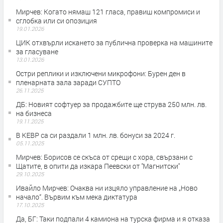
Мирчев: Когато нямаш 121 гласа, правиш компромиси и
сглобка или си опозиция
19.01.2026
ЦИК отхвърли искането за публична проверка на машините
за гласуване
13.01.2026
Остри реплики и изключени микрофони: Бурен ден в
пленарната зала заради СУПТО
26.11.2025
ДБ: Новият софтуер за продажбите ще струва 250 млн. лв.
на бизнеса
19.11.2025
В КЕВР са си раздали 1 млн. лв. бонуси за 2024 г.
05.11.2025
Мирчев: Борисов се скъса от срещи с хора, свързани с
Щатите, в опити да изкара Пеевски от ''Магнитски''
29.10.2025
Ивайло Мирчев: Очаква ни изцяло управление на „Ново
начало“. Вървим към мека диктатура
17.10.2025
Да, БГ: Таки подпали 4 камиона на турска фирма и я отказа