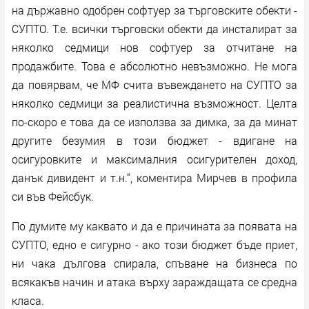
на държавно одобрен софтуер за търговските обекти -
СУПТО. Т.е. всички търговски обекти да инсталират за
няколко седмици нов софтуер за отчитане на
продажбите. Това е абсолютно невъзможно. Не мога
да повярвам, че МФ счита въвеждането на СУПТО за
няколко седмици за реалистична възможност. Целта
по-скоро е това да се използва за димка, за да минат
другите безумия в този бюджет - вдигане на
осигуровките и максималния осигурителен доход,
данък дивидент и т.н.“, коментира Мирчев в профила
си във Фейсбук.
По думите му каквато и да е причината за появата на
СУПТО, едно е сигурно - ако този бюджет бъде приет,
ни чака дългова спирала, спъване на бизнеса по
всякакъв начин и атака върху зараждащата се средна
класа.