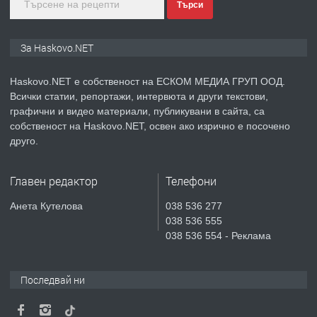
Търси
преди 3 дни
ПРЕДЛАГА
Нов апартамент на ул. Липа до
За Haskovo.NET
Езикова гимназия
Haskovo.NET е собственост на ЕСКОМ МЕДИА ГРУП ООД.
Всички статии, репортажи, интервюта и други текстови,
преди 3 дни
графични и видео материали, публикувани в сайта, са
собственост на Haskovo.NET, освен ако изрично е посочено
ПРЕДЛАГА
🔑 ОБЗАВЕДЕНА ГАРСОНИЕРА ПОД
друго.
НАЕМ В КВ. „ОРФЕЙ“ – ДО
КОМПЛЕКС „ВЕСПРЕМ“, ГР. ХАСКОВО
Главен редактор
Телефони
преди 5 дни
Анета Кутелова
038 536 277
038 536 555
ПРЕДЛАГА
НАПЪЛНО ОБЗАВЕДЕН И
038 536 554 - Реклама
ОБОРУДВАН ТРИСТАЕН
АПАРТАМЕНТ В ЦЕНТЪРА НА ГР.
ХАСКОВО
Последвай ни
преди 6 дни