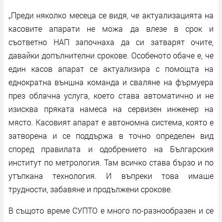
„Преди няколко месеца се видя, че актуализацията на
касовите апарати не можа да влезе в срок и
съответно НАП започнаха да си затварят очите,
давайки допълнителни срокове. Особеното обаче е, че
един касов апарат се актуализира с помощта на
еднократна външна команда и сваляне на фърмуера
през облачна услуга, което става автоматично и не
изисква пряката намеса на сервизен инженер на
място. Касовият апарат е автономна система, която е
затворена и се поддържа в точно определен вид
според правилата и одобрението на Българския
институт по метрология. Там всичко става бързо и по
утъпкана технология. И въпреки това имаше
трудности, забавяне и продължени срокове.
В същото време СУПТО е много по-разнообразен и се