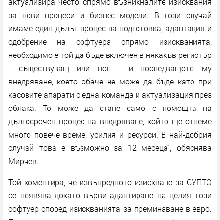
актуализира често спрямо възникналите изисквания
за нови процеси и бизнес модели. В този случай
имаме един дълъг процес на подготовка, адаптация и
одобрение на софтуера спрямо изискванията,
необходимо е той да бъде включен в някакъв регистър
- съществуващ или нов - и последващото му
внедряване, което обаче не може да бъде като при
касовите апарати с една команда и актуализация през
облака. То може да стане само с помощта на
дългосрочен процес на внедряване, който ще отнеме
много повече време, усилия и ресурси. В най-добрия
случай това е възможно за 12 месеца“, обяснява
Мирчев.
Той коментира, че извънредното изискване за СУПТО
се появява докато върви адаптиране на целия този
софтуер според изискванията за преминаване в евро.