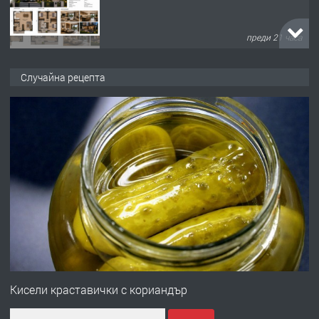
преди 21 часа
ПРЕДЛАГА
Продавам парцел в кв. Младежки
Случайна рецепта
хълм в Хасково без посредници 0889
537 426
преди 21 часа
ПРЕДЛАГА
Давам обзаведено жилище за жена
без брокери 0889 537 426
преди 21 часа
ПРЕДЛАГА
Под НАЕМ двустаен Орфей
Кисели краставички с кориандър