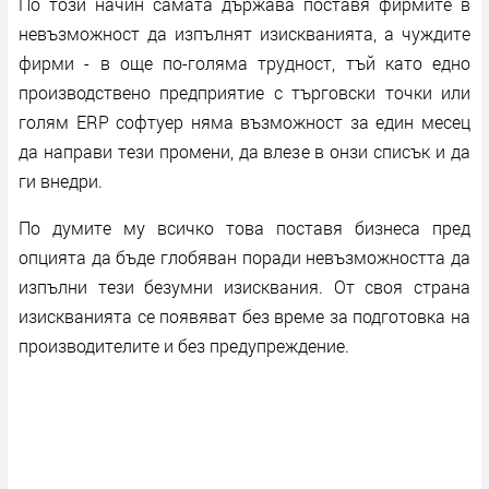
По този начин самата държава поставя фирмите в
невъзможност да изпълнят изискванията, а чуждите
фирми - в още по-голяма трудност, тъй като едно
производствено предприятие с търговски точки или
голям ERP софтуер няма възможност за един месец
да направи тези промени, да влезе в онзи списък и да
ги внедри.
По думите му всичко това поставя бизнеса пред
опцията да бъде глобяван поради невъзможността да
изпълни тези безумни изисквания. От своя страна
изискванията се появяват без време за подготовка на
производителите и без предупреждение.