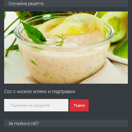
НАПЪЛНО ОБЗАВЕДЕН И
Случайна рецепта
ОБОРУДВАН ТРИСТАЕН
АПАРТАМЕНТ В ЦЕНТЪРА НА ГР.
ХАСКОВО
преди 4 дни
ПРЕДЛАГА
Давам гараж под наем
преди 4 дни
ПРЕДЛАГА
№4120 Магазин/Офис под наем в кв.
Любен Каравелов, Хасково-близо до
Сос с кисело мляко и подправки
градската градина!
Търси
преди 4 дни
ПРЕДЛАГА
ПРОСТОРЕН ТРИСТАЕН
За Haskovo.NET
АПАРТАМЕНТ В НОВА СГРАДА КВ.