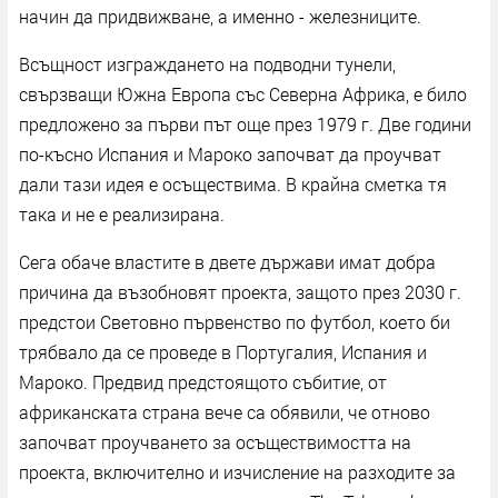
начин да придвижване, а именно - железниците.
Всъщност изграждането на подводни тунели,
свързващи Южна Европа със Северна Африка, е било
предложено за първи път още през 1979 г. Две години
по-късно Испания и Мароко започват да проучват
дали тази идея е осъществима. В крайна сметка тя
така и не е реализирана.
Сега обаче властите в двете държави имат добра
причина да възобновят проекта, защото през 2030 г.
предстои Световно първенство по футбол, което би
трябвало да се проведе в Португалия, Испания и
Мароко. Предвид предстоящото събитие, от
африканската страна вече са обявили, че отново
започват проучването за осъществимостта на
проекта, включително и изчисление на разходите за