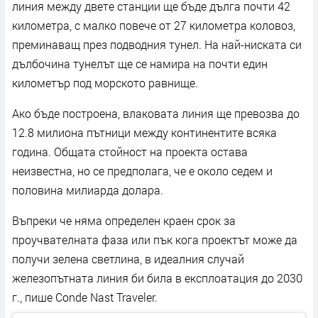
линия между двете станции ще бъде дълга почти 42
километра, с малко повече от 27 километра коловоз,
преминаващ през подводния тунел. На най-ниската си
дълбочина тунелът ще се намира на почти един
километър под морското равнище.
Ако бъде построена, влаковата линия ще превозва до
12.8 милиона пътници между континентите всяка
година. Общата стойност на проекта остава
неизвестна, но се предполага, че е около седем и
половина милиарда долара.
Въпреки че няма определен краен срок за
проучвателната фаза или пък кога проектът може да
получи зелена светлина, в идеалния случай
железопътната линия би била в експлоатация до 2030
г., пише Conde Nast Traveler.