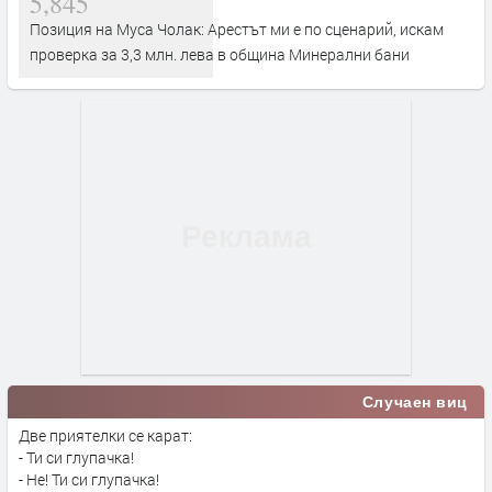
5,845
Позиция на Муса Чолак: Арестът ми е по сценарий, искам
проверка за 3,3 млн. лева в община Минерални бани
Случаен виц
Две приятелки се карат:
- Ти си глупачка!
- Не! Ти си глупачка!