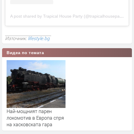
A post shared by Trapical House Party (@trapicalhouseparty)
Източник:
lifestyle.bg
Видеа по темата
Най-мощният парен
локомотив в Европа спря
на хасковската гара