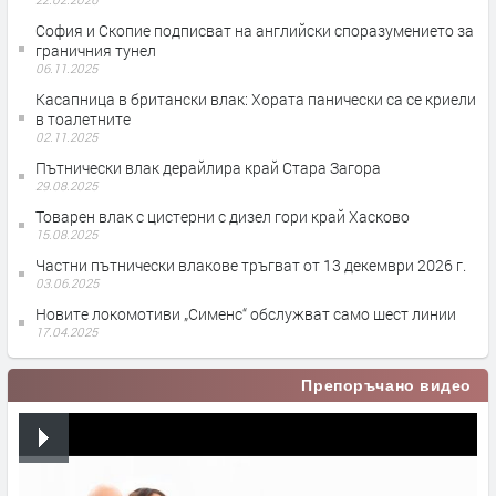
София и Скопие подписват на английски споразумението за
граничния тунел
06.11.2025
Касапница в британски влак: Хората панически са се криели
в тоалетните
02.11.2025
Пътнически влак дерайлира край Стара Загора
29.08.2025
Товарен влак с цистерни с дизел гори край Хасково
15.08.2025
Частни пътнически влакове тръгват от 13 декември 2026 г.
03.06.2025
Новите локомотиви „Сименс“ обслужват само шест линии
17.04.2025
Препоръчано видео