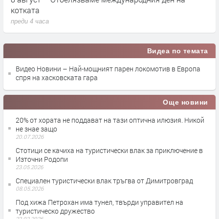
котката
п
преди 4 часа
п
Видеа по темата
Видео Новини – Най-мощният парен локомотив в Европа
спря на хасковската гара
Още новини
20% от хората не поддават на тази оптична илюзия. Никой
не знае защо
20.07.2026
Стотици се качиха на туристически влак за приключение в
Източни Родопи
23.05.2026
Специален туристически влак тръгва от Димитровград
08.05.2026
Под хижа Петрохан има тунел, твърди управител на
туристическо дружество
22.02.2026