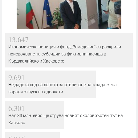
13,647
Икономическа полиция и фонд „Земеделие“ са разкрили
присвояване на субсидии за фиктивни пасища в
Кърджалийско и Хасковско
9,691
Не дадоха ход на делото за отвличане на млада жена
заради отпуск на адвокати
6,301
Над 33 млн. евро ще струва новият околовръстен път на
Хасково