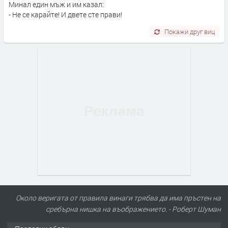
Минал един мъж и им казал:
- Не се карайте! И двете сте прави!
Покажи друг виц
Около веригата от правила винаги трябва да има пръстен на
сребърна нишка на въображението. - Роберт Шуман