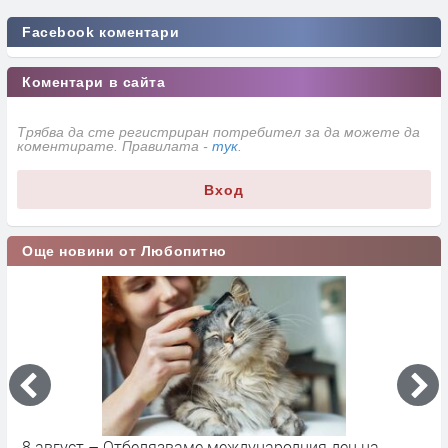
Facebook коментари
Коментари в сайта
Трябва да сте регистриран потребител за да можете да
коментирате. Правилата -
тук
.
Вход
Още новини от Любопитно
8 август – Отбелязваме международния ден на
С