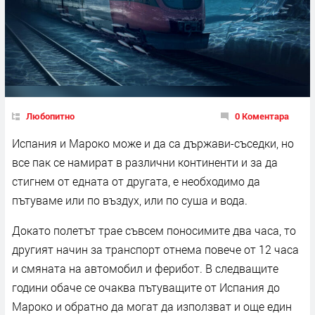
Любопитно
0 Коментара
Испания и Мароко може и да са държави-съседки, но
все пак се намират в различни континенти и за да
стигнем от едната от другата, е необходимо да
пътуваме или по въздух, или по суша и вода.
Докато полетът трае съвсем поносимите два часа, то
другият начин за транспорт отнема повече от 12 часа
и смяната на автомобил и ферибот. В следващите
години обаче се очаква пътуващите от Испания до
Мароко и обратно да могат да използват и още един