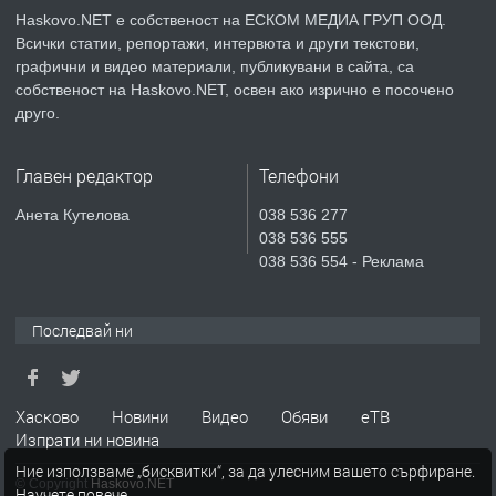
КУБА
Haskovo.NET е собственост на ЕСКОМ МЕДИА ГРУП ООД.
Всички статии, репортажи, интервюта и други текстови,
преди 5 дни
графични и видео материали, публикувани в сайта, са
собственост на Haskovo.NET, освен ако изрично е посочено
ПРЕДЛАГА
Продавам парцел в гр. Хасково кв.
друго.
Хисаря до ток, вода,канализация,
асфалт 0889 537 426
Главен редактор
Телефони
преди 5 дни
Анета Кутелова
038 536 277
038 536 555
ПРЕДЛАГА
СГЛОБЯВАНЕ НА МЕБЕЛИ.
038 536 554 - Реклама
Последвай ни
преди 5 дни
ПРЕДЛАГА
№4119 Едностаен обзаведен
Хасково
Новини
Видео
Обяви
еТВ
апартамент под наем в кв.
Изпрати ни новина
Училищни, гр. Хасково.
Ние използваме „бисквитки“, за да улесним вашето сърфиране.
© Copyright
Haskovo.NET
Научете повече
.