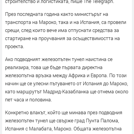
строителство и логистиката, пише The Telegraph.
През последната година както министърът на
транспорта на Мароко, така и на Испания, са провели
срещи, след които вече има отпуснати средства за
стартиране на проучвания за осъществимостта на
проекта.
Ако подводният железопътен тунел наистина се
реализира, това ще бъде първата директна
железопътна връзка между Африка и Европа. По този
начин ще се улесни пътуването от Испания до Мароко,
като маршрутът Мадрид-Казабланка ще отнема около
пет часа и половина.
Конкретно влакът, който ще минава през подводния
железопътен тунел ще свърже град Пунта Палома,
Испания с Малабата, Мароко. Общата железопътна